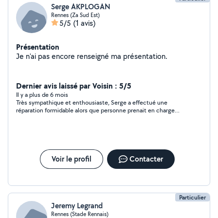
Serge AKPLOGAN
Rennes (Za Sud Est)
5/5
(1 avis)
Présentation
Je n'ai pas encore renseigné ma présentation.
Dernier avis laissé par Voisin : 5/5
Il y a plus de 6 mois
Très sympathique et enthousiaste, Serge a effectué une
réparation formidable alors que personne prenait en charge
mon matériel aux boutiques spécialisées. Je vous le
recommande - il trouvera bien un moyen de réparer le moindre
défaut de l’appareil !
Voir le profil
Contacter
Particulier
Jeremy Legrand
Rennes (Stade Rennais)