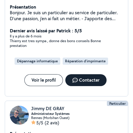
Présentation
Bonjour. Je suis un particulier au service de particulier.
D'une passion, j'en ai fait un métier. - J'apporte des
conseils aussi bien pour la prise de décision d'un achat
de matériel comme pour le changement de pièce si
Dernier avis laissé par Patrick : 5/5
c'est nécessaire. - J'interviens uniquement avec des PC
Il y a plus de 6 mois
Thierry est tres sympa , donne des bons conseils Bonne
avec Windows et des tablettes ou téléphone Android. -
prestation
Je ne fais aucun dépannage sur IMAC. - Je ne fais aucun
démontage de PC portable. - Je fais également du
démontage et remontage de PC de bureau, de la
Dépannage informatique
Réparation d'imprimante
réinstallation (Windows et logiciel), du diagnostic de
panne, sauvegarde de données, changement de disque
dur. Si vous avez des questions, n'hésitez pas à me
Voir le profil
Contacter
contacter. Je ferais tout mon possible pour vous
répondre rapidement. Cordialement.
Particulier
Jimmy DE GRAY
Administrateur Systèmes
Rennes (Morbihan Ouest)
5/5
(2 avis)