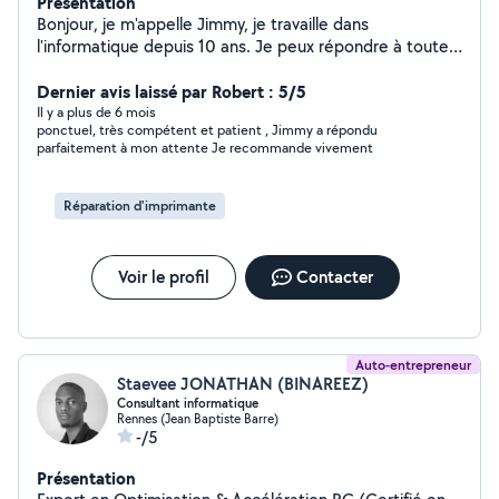
Présentation
Bonjour, je m'appelle Jimmy, je travaille dans
l'informatique depuis 10 ans. Je peux répondre à toutes
vos demandes ou problèmes. N'hésitez pas à me
contacter :)
Dernier avis laissé par Robert : 5/5
Il y a plus de 6 mois
ponctuel, très compétent et patient , Jimmy a répondu
parfaitement à mon attente Je recommande vivement
Réparation d'imprimante
Voir le profil
Contacter
Auto-entrepreneur
Staevee JONATHAN (BINAREEZ)
Consultant informatique
Rennes (Jean Baptiste Barre)
-/5
Présentation