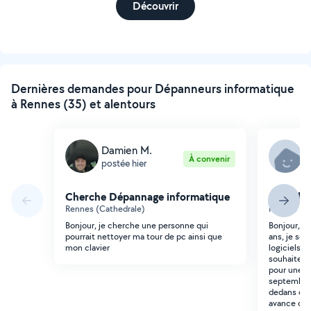
Découvrir
Dernières demandes pour Dépanneurs informatique
à Rennes (35) et alentours
Damien M.
C
À convenir
postée hier
p
Cherche Dépannage informatique
Cherche
Rennes (Cathedrale)
Rennes (Le
Bonjour, je cherche une personne qui
Bonjour, J'
pourrait nettoyer ma tour de pc ainsi que
ans, je sou
mon clavier
logiciels e
souhaiterai
pour une r
septembre. 
dedans ce s
avance de 