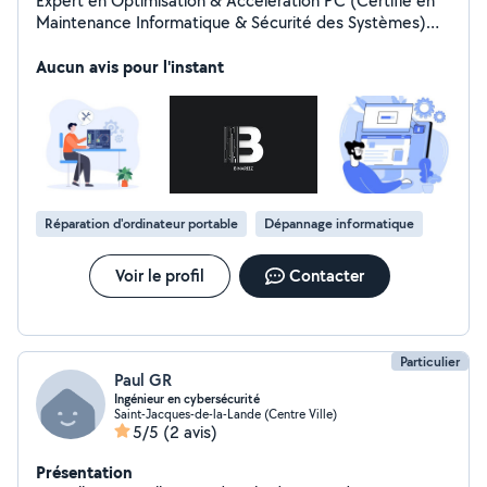
Expert en Optimisation & Accélération PC (Certifié en
Maintenance Informatique & Sécurité des Systèmes)
Technicien passionné avec 5 ans d'expérience, je
redonne vie aux ordinateurs grâce à des méthodes
Aucun avis pour l'instant
professionnelles et personnalisées.
Réparation d'ordinateur portable
Dépannage informatique
Voir le profil
Contacter
Particulier
Paul GR
Ingénieur en cybersécurité
Saint-Jacques-de-la-Lande (Centre Ville)
5/5
(2 avis)
Présentation