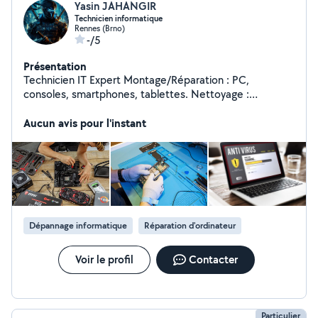
Yasin JAHANGIR
Technicien informatique
Rennes (Brno)
-/5
Présentation
Technicien IT Expert Montage/Réparation : PC,
consoles, smartphones, tablettes. Nettoyage :
Élimination des saletés/logiciels malveillants.
Optimisation : Boostez performances, antivirus inclus.
Aucun avis pour l'instant
Conseils d'Achat : Aide pour meilleurs choix tech.
Transferts/Récupération : Données sécurisées,
récupération assurée. Diagnostic : Résolution de tous
problèmes, physiques ou numériques. Disponible pour
vous aider à tirer le meilleur de votre technologie.
Service rapide, efficace et de confiance. Contactez-
moi!
Dépannage informatique
Réparation d'ordinateur
Voir le profil
Contacter
Particulier