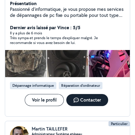
Présentation
Passionné d'informatique, je vous propose mes services
de dépannages de pc fixe ou portable pour tout type
de pannes, nettoyage pc (matériel et logiciel) etc. Je
propose également de l'assistance informatique divers
Dernier avis laissé par Vince : 5/5
(comme par exemple de la mise en réseau d'une
Il y a plus de 6 mois
Très sympa et prends le temps d'expliquer malgré. Je
imprimante, ou des conseils sur l'utilisation d'un
recommande si vous avez besoin de lui.
ordinateur et comment en prendre soin)
Dépannage informatique
Réparation d'ordinateur
Voir le profil
Contacter
Particulier
Martin TAILLEFER
Administrateur Système etéseau