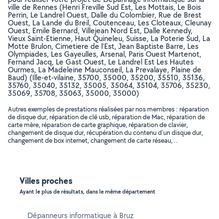
ville de Rennes (Henri Freville Sud Est, Les Mottais, Le Bois
Perrin, Le Landrel Ouest, Dalle du Colombier, Rue de Brest
Ouest, La Lande du Breil, Coutenceau, Les Cloteaux, Cleunay
Ouest, Emile Bernard, Villejean Nord Est, Dalle Kennedy,
Vieux Saint-Etienne, Haut Quineleu, Suisse, La Poterie Sud, La
Motte Brulon, Cimetiere de l'Est, Jean Baptiste Barre, Les
Olympiades, Les Gayeulles, Arsenal, Paris Ouest Martenot,
Fernand Jacq, Le Gast Ouest, Le Landrel Est Les Hautes
Ourmes, La Madeleine Mauconseil, La Prevalaye, Plaine de
Baud) (Ille-et-vilaine, 35700, 35000, 35200, 35510, 35136,
35760, 35040, 35132, 35005, 35064, 35104, 35706, 35230,
35069, 35708, 35063, 35000, 35000)
Autres exemples de prestations réalisées par nos membres : réparation
de disque dur, réparation de clé usb, réparation de Mac, réparation de
carte mère, réparation de carte graphique, réparation de clavier,
changement de disque dur, récupération du contenu d'un disque dur,
changement de box internet, changement de carte réseau, ..
Villes proches
Ayant le plus de résultats, dans le même département
Dépanneurs informatique à Bruz