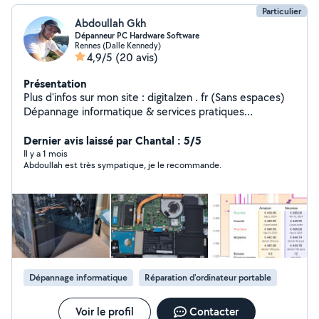
Particulier
Abdoullah Gkh
Dépanneur PC Hardware Software
Rennes (Dalle Kennedy)
4,9/5
(20 avis)
Présentation
Plus d'infos sur mon site : digitalzen . fr (Sans espaces)
Dépannage informatique & services pratiques
Informatique : - Dépannage PC, nettoyage et
optimisation - Montage/remplacement de composants
Dernier avis laissé par Chantal : 5/5
- Montage PC Gamer - Configuration/Installation de
Il y a 1 mois
Abdoullah est très sympatique, je le recommande.
nouveaux appareils (pc, téléphone, imprimante,etc...) -
Dépannage logiciel smartphones (pas de réparation
matérielle) Services du quotidien : - Transport, livraison
et covoiturage (Golf 7 Sportsvan) - Montage de
meubles - Conseils achat high-tech - Aide aux
démarches administratives en ligne (carte grise,
passeport, etc.) Intervention rapide et tarifs
transparents. Votre Satisfaction est ma priorité !
Dépannage informatique
Réparation d'ordinateur portable
Voir le profil
Contacter