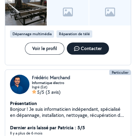
Dépannage multimédia
Réparation de télé
Voir le profil
Contacter
Particulier
Frédéric Marchand
Informatique électro
Ingré (Est)
5/5
(3 avis)
Présentation
Bonjour ! Je suis informaticien indépendant, spécialisé
en dépannage, installation, nettoyage, récupération de
données, configuration imprimantes et logiciels, etc.
Intervention à distance par visio ou prise en main à
Dernier avis laissé par Patricia : 5/5
distance (TeamViewer / AnyDesk) Disponible 7j/7,
Il y a plus de 6 mois