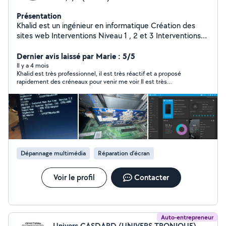
Présentation
Khalid est un ingénieur en informatique Création des
sites web Interventions Niveau 1 , 2 et 3 Interventions
pour particuliers et Professionnels Installations et
configurations des NAS Formation pour les étudiants
Dernier avis laissé par Marie : 5/5
dans les systèmes d'exploitation (Windows , Mac Os ,
Il y a 4 mois
Khalid est très professionnel, il est très réactif et a proposé
Linux) Installations des cameras de surveillance
rapidement des créneaux pour venir me voir Il est très
L'installation des parcs informatique Installations
compétent et je n hésiterai pas à faire appel à lui si j ai d autres
Réseaux ( Routage et Switching) Changement des
choses à faire qui rentrent dans son domaine de compétences
écrans de téléphones Réparation des télévisions
android ( partie Système) Installation des imprimante
wifi et filaire Mise en place des solutions open source
dans le cloud ou localhost (CRM , système prise de
rendez-vous, système génération des factures , selon
Dépannage multimédia
Réparation d'écran
vos besoin.)
Voir le profil
Contacter
Auto-entrepreneur
Univers CASDARD (UNIVERS-TRONIQUE)