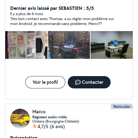
passion pour la vulgarisation scientifique, l'infographie
(Illustrator) et la modélisation 3D (Blender). J'aide
Dernier avis laissé par SEBASTIEN : 5/5
souvent ma famille, mes amis et mes voisins lors de la
Il y a plus de 6 mois
Très bon contact avec Thomas. a su régler mon problème sur
résolution de divers problèmes en informatique et
mon Android. je recommande sans problème. Merci??
j'assemble aussi mes ordinateurs. Je peux vous aider,
vous dépanner en informatique (PC, PC portable, sous
Windows/Mac, installation de divers périphériques) et
sur différents logiciels (suite bureautique,
programmation). Au plaisir de vous rencontrer et vous
aider !
Voir le profil
Contacter
Particulier
Marco
Régisseur audio-vidéo
Orléans (Bourgogne-Châtelet)
4,7/5
(6 avis)
Présentation