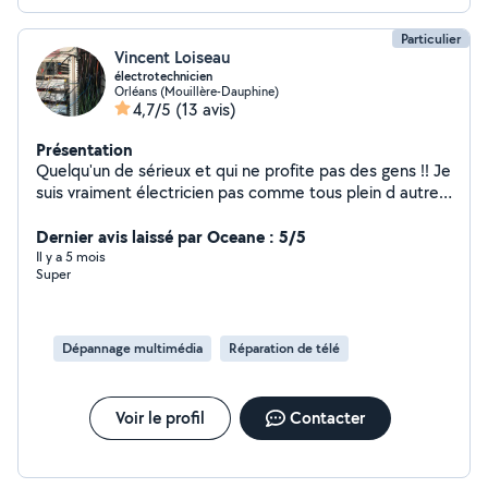
Particulier
Vincent Loiseau
électrotechnicien
Orléans (Mouillère-Dauphine)
4,7/5
(13 avis)
Présentation
Quelqu'un de sérieux et qui ne profite pas des gens !! Je
suis vraiment électricien pas comme tous plein d autre
qui se disent super !! Il y a plein de bon a rien attention !!
Et je fais de la réparation électronique électroménager
Dernier avis laissé par Oceane : 5/5
même télé/ téléphone/ portable /machine en tous
Il y a 5 mois
Super
genre si je trouve les pièces / enfin voilà !!
Dépannage multimédia
Réparation de télé
Voir le profil
Contacter