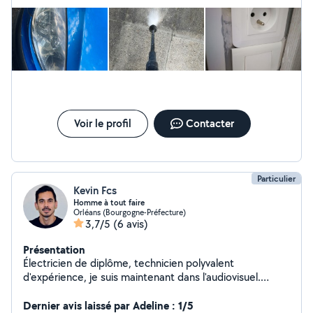
Voir le profil
Contacter
Particulier
Kevin Fcs
Homme à tout faire
Orléans (Bourgogne-Préfecture)
3,7/5
(6 avis)
Présentation
Électricien de diplôme, technicien polyvalent
d'expérience, je suis maintenant dans l'audiovisuel.
Polyvalence et curiosité est mon grand atout Expérience
également dans le montage de meubles IKEA pour le
Dernier avis laissé par Adeline : 1/5