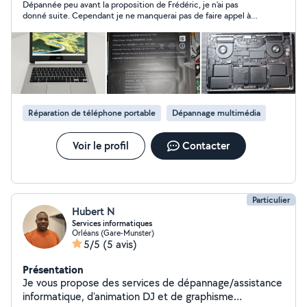
Dépannée peu avant la proposition de Frédéric, je n'ai pas
même le soir Je m'adapte à tous les niveaux (débutants
donné suite. Cependant je ne manquerai pas de faire appel à
bienvenus !) Tarifs clairs, transparents et sans surprise
ses services pour une prochaine intervention. Merci Frédéric !
Pas besoin d'habiter à côté : j'interviens partout en
France grâce à la téléassistance ! N'hésite pas à
m'envoyer un message, je réponds rapidement et je
vous explique comment ça fonctionne. À bientôt !
Réparation de téléphone portable
Dépannage multimédia
Voir le profil
Contacter
Particulier
Hubert N
Services informatiques
Orléans (Gare-Munster)
5/5
(5 avis)
Présentation
Je vous propose des services de dépannage/assistance
informatique, d'animation DJ et de graphisme