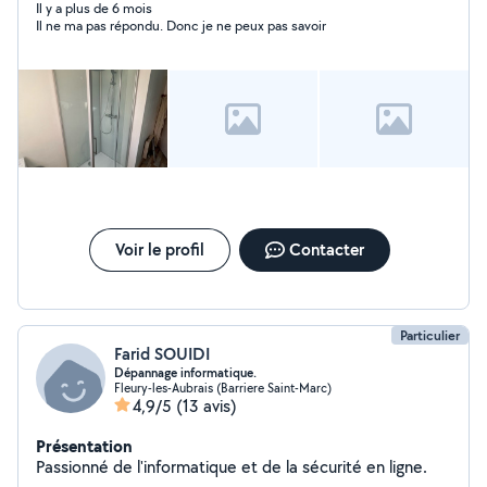
relogement des Ukrainiens J'aime la perfection dans un
Il y a plus de 6 mois
Il ne ma pas répondu. Donc je ne peux pas savoir
travail
Voir le profil
Contacter
Particulier
Farid SOUIDI
Dépannage informatique.
Fleury-les-Aubrais (Barriere Saint-Marc)
4,9/5
(13 avis)
Présentation
Passionné de l'informatique et de la sécurité en ligne.