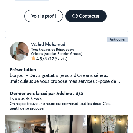
Voir le profil
Contacter
Particulier
Wahid Mohamed
Tous travaux de Rénovation
Orléans (Acacias-Bannier-Groues)
4,9/5
(129 avis)
Présentation
bonjour « Devis gratuit « je suis d'Orleans sérieux
,méticuleux Je vous propose mes services : -pose de
cuisine -montage de meubles en kit -Peinture/ enduit
/papier peint -placo/bande/ -bricolage en tout genre -
Dernier avis laissé par Adeline : 3/5
pose du parquet bois et pvc -dépannage en plomberie
Il y a plus de 6 mois
On na pas trouvé une heure qui convenait tout les deux. C’est
Je suis équipé j'ai tout ce qu'il faut comme outils Si vous
gentil de se proposer
avez besoin de quoi que ce soit ,n'hésitez pas . A très
bientôt.