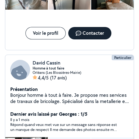
Voir le profil
Contacter
Particulier
David Cassin
Homme à tout faire
Orléans (Les Blossières-Mairie)
4,4/5
(17 avis)
Présentation
Bonjour homme à tout à faire. Je propose mes services
de travaux de bricolage. Spécialisé dans la metallerie et
la soudure. J'étudie tout type de travaux simple et
complexe. Travaux mécanique auto aussi. Je trouve
Dernier avis laissé par Georges : 1/5
toujours une solution.
Il y a 1 mois
Répond quand veux met vue sur un message sans réponse est
un manque de respect Il me demande des photos ensuite me
dit qu’il qu’il aura pas le temps