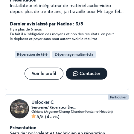
Installateur et intégrateur de matériel audio-vidéo
depuis plus de trente ans, j'ai travaillé pour Mr Lagerfeld,
, Banque de France,etc... Je vous fais un devis gratuit,
vous conseille en amont sur l'achat et la compatibilité
Dernier avis laissé par Nadine : 3/5
des matériel.
Il y a plus de 6 mois
En fait il a l'obligation des moyens et non des résultats. on peut
le déplacer et payer sans pour autant avoir le résultat.
Réparation de télé
Dépannage multimédia
Voir le profil
Contacter
Particulier
Unlocker C
Serrurerier/ Réparateur Élec..
Orléans (Argonne-Champ Chardon-Fontaine-Nécotin)
5/5
(4 avis)
Présentation
Serrurier polyvalent et technicien en réparation