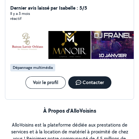
(retouches photos, logos, visuels, flyers, cartes de
visite, plaquettes, papier en-tête etc.).
Dernier avis laissé par Isabelle : 5/5
Il y a 3 mois
réactif
Dépannage multimédia
Voir le profil
Contacter
À Propos d’AlloVoisins
AlloVoisins est la plateforme dédiée aux prestations de
services et à la location de matériel à proximité de chez
vous ! Rejoignez notre communauté de 4,5 millions de