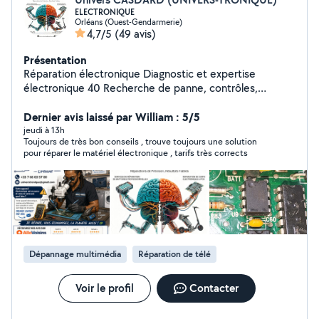
ELECTRONIQUE
Orléans (Ouest-Gendarmerie)
4,7/5
(49 avis)
Présentation
Réparation électronique Diagnostic et expertise
électronique 40 Recherche de panne, contrôles,
mesures et rapport d'expertise. Réparation
électronique Cartes électroniques, électroménager,
Dernier avis laissé par William : 5/5
alimentation, plaques de cuisson, réfrigérateurs, lave-
jeudi à 13h
Toujours de très bon conseils , trouve toujours une solution
linges, sèche-linges, fours, lave-vaisselles et autres
pour réparer le matériel électronique , tarifs très corrects
équipements. Détartrage machine à café
professionnelle/partie particulier 60 Nettoyage
complet, détartrage et contrôle de fonctionnement.
Location machine à café 120 / mois Jusqu'à 70
cafés/heure 1 détartrage par mois inclus Maintenance
et assistance technique Professionnels et particuliers
Intervention rapide, solutions économiques et
Dépannage multimédia
Réparation de télé
réparations durables.
Voir le profil
Contacter