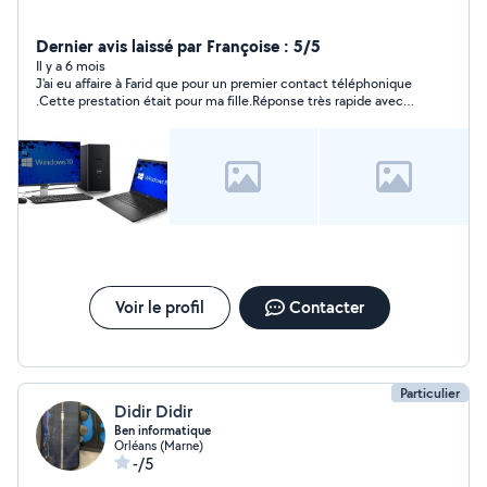
Dernier avis laissé par Françoise : 5/5
Il y a 6 mois
J'ai eu affaire à Farid que pour un premier contact téléphonique
.Cette prestation était pour ma fille.Réponse très rapide avec
beaucoup de bienveillance. Ma fille a apprécié sa prévenance,
son efficacité et son prix.A recommander.
Voir le profil
Contacter
Particulier
Didir Didir
Ben informatique
Orléans (Marne)
-/5