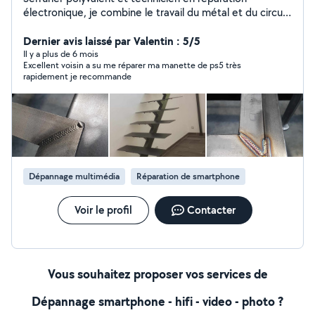
électronique, je combine le travail du métal et du circuit
pour redonner vie aussi bien aux serrures mécaniques
qu'aux systèmes électroniques.
Dernier avis laissé par Valentin : 5/5
Il y a plus de 6 mois
Excellent voisin a su me réparer ma manette de ps5 très
rapidement je recommande
Dépannage multimédia
Réparation de smartphone
Voir le profil
Contacter
Vous souhaitez proposer vos services de
Dépannage smartphone - hifi - video - photo ?