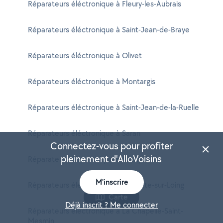
Réparateurs éléctronique à Fleury-les-Aubrais
Réparateurs éléctronique à Saint-Jean-de-Braye
Réparateurs éléctronique à Olivet
Réparateurs éléctronique à Montargis
Réparateurs éléctronique à Saint-Jean-de-la-Ruelle
Réparateurs éléctronique à Saran
Connectez-vous pour profiter
pleinement d'AlloVoisins
Réparateurs éléctronique à Amilly
M'inscrire
Réparateurs éléctronique à Châlette-sur-Loing
Carte
Déjà inscrit ? Me connecter
Réparateurs éléctronique à La Chapelle-Saint-
Mesmin