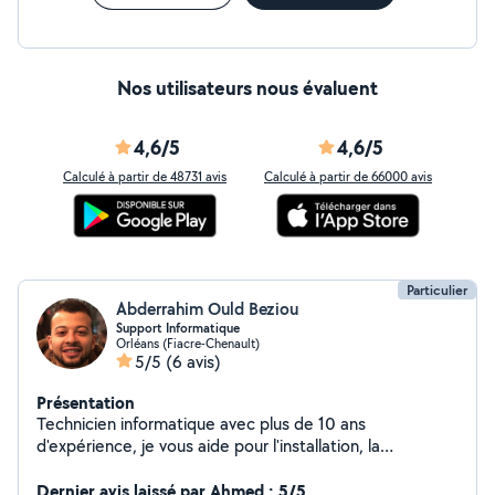
Nos utilisateurs nous évaluent
4,6/5
4,6/5
Calculé à partir de 48731 avis
Calculé à partir de 66000 avis
Particulier
Abderrahim Ould Beziou
Support Informatique
Orléans (Fiacre-Chenault)
5/5
(6 avis)
Présentation
Technicien informatique avec plus de 10 ans
d'expérience, je vous aide pour l'installation, la
configuration et le dépannage de vos ordinateurs,
smartphones, logiciels et réseaux (Wi-Fi, imprimantes,
Dernier avis laissé par Ahmed : 5/5