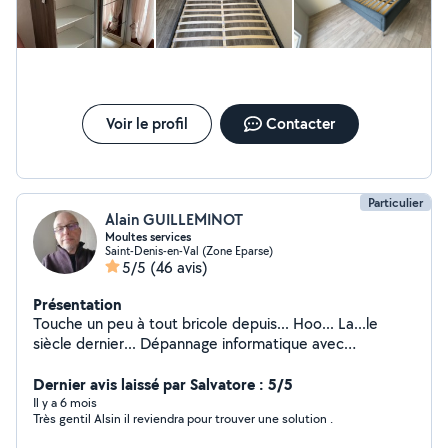
Voir le profil
Contacter
Particulier
Alain GUILLEMINOT
Moultes services
Saint-Denis-en-Val (Zone Eparse)
5/5
(46 avis)
Présentation
Touche un peu à tout bricole depuis... Hoo... La...le
siècle dernier... Dépannage informatique avec
explications Électricité... Reportage photos enfants...
Anniversaire Future maman...
Dernier avis laissé par Salvatore : 5/5
Il y a 6 mois
Très gentil Alsin il reviendra pour trouver une solution .