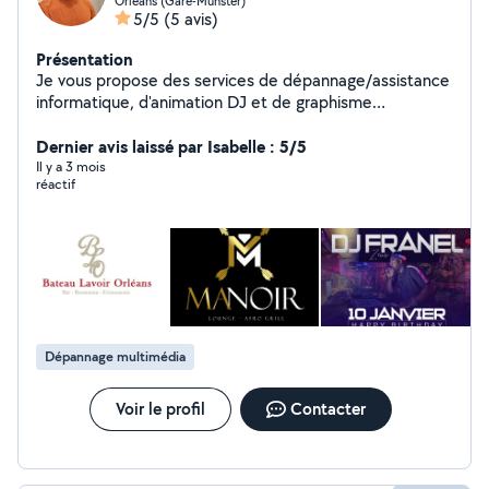
Orléans (Gare-Munster)
5/5
(5 avis)
Présentation
Je vous propose des services de dépannage/assistance
informatique, d'animation DJ et de graphisme
(retouches photos, logos, visuels, flyers, cartes de
visite, plaquettes, papier en-tête etc.).
Dernier avis laissé par Isabelle : 5/5
Il y a 3 mois
réactif
Dépannage multimédia
Voir le profil
Contacter