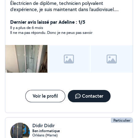
Électricien de diplôme, technicien polyvalent
d'expérience, je suis maintenant dans l'audiovisuel.
Polyvalence et curiosité est mon grand atout Expérience
également dans le montage de meubles IKEA pour le
Dernier avis laissé par Adeline : 1/5
relogement des Ukrainiens J'aime la perfection dans un
Il y a plus de 6 mois
Il ne ma pas répondu. Donc je ne peux pas savoir
travail
Voir le profil
Contacter
Particulier
Didir Didir
Ben informatique
Orléans (Marne)