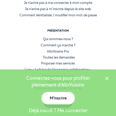
Je n'arrive pas à me connecter à mon compte
Je n'arrive pas à m'inscrire depuis le site web
Comment réinitialiser / modifier mon mot de passe
PRÉSENTATION
Qui sommes-nous ?
Comment ça marche ?
AlloVoisins Pro
Toutes les demandes
Proposer mes services
Livre « Le futur de l'économie collaborative »
AlloVoisins en France
Connectez-vous pour profiter
Espace presse
pleinement d'AlloVoisins
Partenaires et Grands Comptes
Recrutement
M'inscrire
Carte
Déjà inscrit ? Me connecter
INFORMATIONS LÉGALES