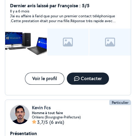
Dernier avis laissé par Françoise : 5/5
Il y a 6 mois
J'ai eu affaire à Farid que pour un premier contact téléphonique
.Cette prestation était pour ma fille.Réponse très rapide avec
beaucoup de bienveillance. Ma fille a apprécié sa prévenance,
son efficacité et son prix.A recommander.
Voir le profil
Contacter
Particulier
Kevin Fcs
Homme à tout faire
Orléans (Bourgogne-Préfecture)
3,7/5
(6 avis)
Présentation