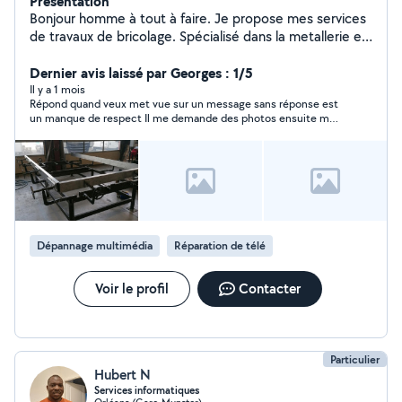
Présentation
Bonjour homme à tout à faire. Je propose mes services
de travaux de bricolage. Spécialisé dans la metallerie et
la soudure. J'étudie tout type de travaux simple et
complexe. Travaux mécanique auto aussi. Je trouve
Dernier avis laissé par Georges : 1/5
toujours une solution.
Il y a 1 mois
Répond quand veux met vue sur un message sans réponse est
un manque de respect Il me demande des photos ensuite me
dit qu’il qu’il aura pas le temps
Dépannage multimédia
Réparation de télé
Voir le profil
Contacter
Particulier
Hubert N
Services informatiques