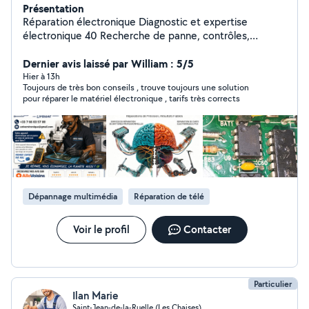
Présentation
Réparation électronique Diagnostic et expertise
électronique 40 Recherche de panne, contrôles,
mesures et rapport d'expertise. Réparation
électronique Cartes électroniques, électroménager,
Dernier avis laissé par William : 5/5
alimentation, plaques de cuisson, réfrigérateurs, lave-
Hier à 13h
Toujours de très bon conseils , trouve toujours une solution
linges, sèche-linges, fours, lave-vaisselles et autres
pour réparer le matériel électronique , tarifs très corrects
équipements. Détartrage machine à café
professionnelle/partie particulier 60 Nettoyage
complet, détartrage et contrôle de fonctionnement.
Location machine à café 120 / mois Jusqu'à 70
cafés/heure 1 détartrage par mois inclus Maintenance
et assistance technique Professionnels et particuliers
Intervention rapide, solutions économiques et
Dépannage multimédia
Réparation de télé
réparations durables.
Voir le profil
Contacter
Particulier
Ilan Marie
Saint-Jean-de-la-Ruelle (Les Chaises)