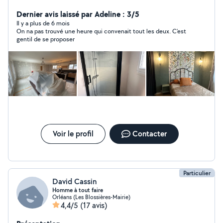
cuisine -montage de meubles en kit -Peinture/ enduit
/papier peint -placo/bande/ -bricolage en tout genre -
Dernier avis laissé par Adeline : 3/5
pose du parquet bois et pvc -dépannage en plomberie
Il y a plus de 6 mois
On na pas trouvé une heure qui convenait tout les deux. C’est
Je suis équipé j'ai tout ce qu'il faut comme outils Si vous
gentil de se proposer
avez besoin de quoi que ce soit ,n'hésitez pas . A très
bientôt.
Voir le profil
Contacter
Particulier
David Cassin
Homme à tout faire
Orléans (Les Blossières-Mairie)
4,4/5
(17 avis)