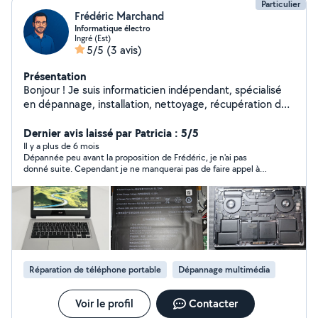
Particulier
Frédéric Marchand
Informatique électro
Ingré (Est)
5/5
(3 avis)
Présentation
Bonjour ! Je suis informaticien indépendant, spécialisé
en dépannage, installation, nettoyage, récupération de
données, configuration imprimantes et logiciels, etc.
Intervention à distance par visio ou prise en main à
Dernier avis laissé par Patricia : 5/5
distance (TeamViewer / AnyDesk) Disponible 7j/7,
Il y a plus de 6 mois
Dépannée peu avant la proposition de Frédéric, je n'ai pas
même le soir Je m'adapte à tous les niveaux (débutants
donné suite. Cependant je ne manquerai pas de faire appel à
bienvenus !) Tarifs clairs, transparents et sans surprise
ses services pour une prochaine intervention. Merci Frédéric !
Pas besoin d'habiter à côté : j'interviens partout en
France grâce à la téléassistance ! N'hésite pas à
m'envoyer un message, je réponds rapidement et je
vous explique comment ça fonctionne. À bientôt !
Réparation de téléphone portable
Dépannage multimédia
Voir le profil
Contacter