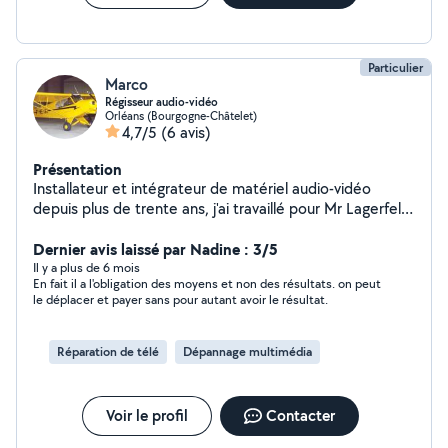
Particulier
Marco
Régisseur audio-vidéo
Orléans (Bourgogne-Châtelet)
4,7/5
(6 avis)
Présentation
Installateur et intégrateur de matériel audio-vidéo
depuis plus de trente ans, j'ai travaillé pour Mr Lagerfeld,
, Banque de France,etc... Je vous fais un devis gratuit,
vous conseille en amont sur l'achat et la compatibilité
Dernier avis laissé par Nadine : 3/5
des matériel.
Il y a plus de 6 mois
En fait il a l'obligation des moyens et non des résultats. on peut
le déplacer et payer sans pour autant avoir le résultat.
Réparation de télé
Dépannage multimédia
Voir le profil
Contacter