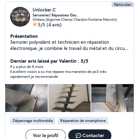
Particulier
Unlocker C
Serrurerier/ Réparateur Élec..
Orléans (Argonne-Champ Chardon-Fontaine-Nécotin)
5/5
(4 avis)
Présentation
Serrurier polyvalent et technicien en réparation
électronique, je combine le travail du métal et du circuit
pour redonner vie aussi bien aux serrures mécaniques
qu'aux systèmes électroniques.
Dernier avis laissé par Valentin : 5/5
Il y a plus de 6 mois
Excellent voisin a su me réparer ma manette de ps5 très
rapidement je recommande
Dépannage multimédia
Réparation de smartphone
Voir le profil
Contacter