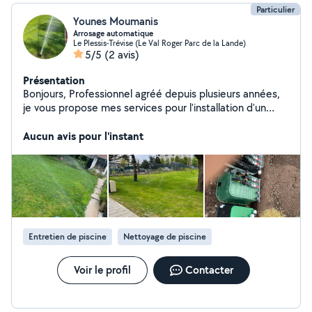
Particulier
Younes Moumanis
Arrosage automatique
Le Plessis-Trévise (Le Val Roger Parc de la Lande)
5/5
(2 avis)
Présentation
Bonjours, Professionnel agréé depuis plusieurs années,
je vous propose mes services pour l'installation d'un
système d'arrosage parfaitement adapté à vos
plantations. Nous vous garantissons un travail
Aucun avis pour l'instant
impeccable, réalisé dans les délais, et à un tarif
compétitif. N'hésitez pas à me contacter pour en
discuter ! 07-68-97-66-35
Entretien de piscine
Nettoyage de piscine
Voir le profil
Contacter