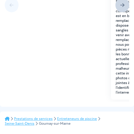
Remplaceme
Remplacem
correspond
est en bon 
remplacée. 
dispose dé
sangles + 3
venir avec 
remplaceme
nous pouv
pièces nou
les bonne
actuellemen
profession
malheureus
cette inte
photos de l
jointes à l
l'identific
l'intervent
Prestations de services
Entreteneurs de piscine
Seine-Saint-Denis
Gournay-sur-Marne