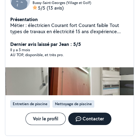
Bussy-Saint-Georges (Village et Golf)
5/5
(13 avis)
Présentation
Métier : électricien Courant fort Courant faible Tout
types de travaux en électricité 15 ans d'expérience
Métier : Pisciniste Entretient piscine remise en
fonctionnement Dépannage n'hésitez pas si je peux
Dernier avis laissé par Jean : 5/5
vous être utile
Il y a 3 mois
AU TOP, disponible, et très pro.
Entretien de piscine
Nettoyage de piscine
Voir le profil
Contacter