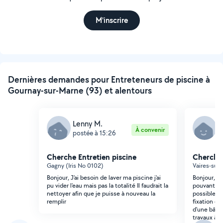
M'inscrire
Dernières demandes pour Entreteneurs de piscine à
Gournay-sur-Marne (93) et alentours
Lenny M.
R
À convenir
postée à 15:26
p
Cherche Entretien piscine
Cherche 
Gagny (Iris No 0102)
Vaires-sur
Bonjour, J'ai besoin de laver ma piscine j'ai
Bonjour, N
pu vider l'eau mais pas la totalité Il faudrait la
pouvant in
nettoyer afin que je puisse à nouveau la
possible p
remplir
fixation de
d'une bâch
travaux à r