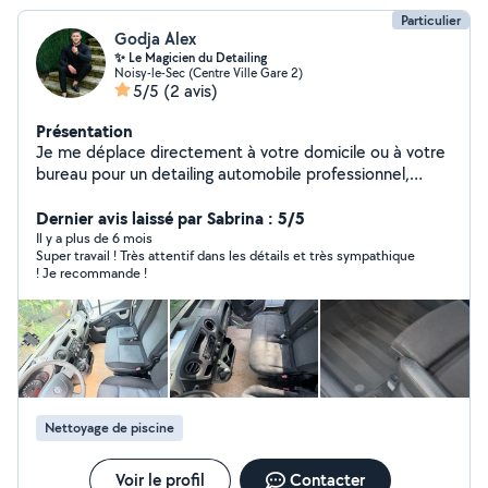
Particulier
Godja Alex
✨ Le Magicien du Detailing
Noisy-le-Sec (Centre Ville Gare 2)
5/5
(2 avis)
Présentation
Je me déplace directement à votre domicile ou à votre
bureau pour un detailing automobile professionnel,
destiné à ceux qui souhaitent une voiture propre,
fraîche et soignée jusque dans les moindres détails.
Dernier avis laissé par Sabrina : 5/5
Services : -Detailing intérieur complet -Nettoyage et
Il y a plus de 6 mois
Super travail ! Très attentif dans les détails et très sympathique
désinfection intérieure -Désinfection de la climatisation
! Je recommande !
meilleure fraîcheur, élimination des odeurs -Polish
extérieur -Polish des phares -Filmage des vitres, feux
arrière et phares Disponible dans votre zone et ses
environs Avant / Après réels Rapide et propre Des
détails qui font la différence. Contact rapide pour une
offre personnalisée.
Nettoyage de piscine
Voir le profil
Contacter