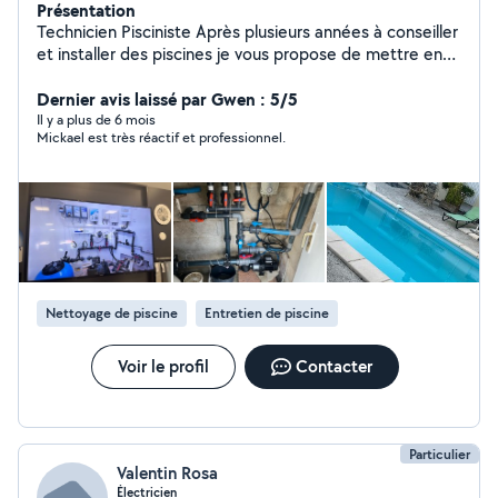
Présentation
Technicien Pisciniste Après plusieurs années à conseiller
et installer des piscines je vous propose de mettre en
relation mes compétences et votre problèmes afin de
trouver ensemble une solution. Disponible attentif et
Dernier avis laissé par Gwen : 5/5
professionnel vous ne serez pas déçus ! À bientôt
Il y a plus de 6 mois
Mickael est très réactif et professionnel.
Nettoyage de piscine
Entretien de piscine
Voir le profil
Contacter
Particulier
Valentin Rosa
Électricien