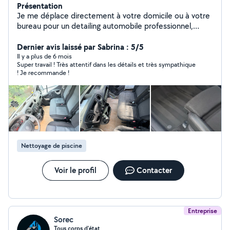
Présentation
Je me déplace directement à votre domicile ou à votre
bureau pour un detailing automobile professionnel,
destiné à ceux qui souhaitent une voiture propre,
fraîche et soignée jusque dans les moindres détails.
Dernier avis laissé par Sabrina : 5/5
Services : -Detailing intérieur complet -Nettoyage et
Il y a plus de 6 mois
Super travail ! Très attentif dans les détails et très sympathique
désinfection intérieure -Désinfection de la climatisation
! Je recommande !
meilleure fraîcheur, élimination des odeurs -Polish
extérieur -Polish des phares -Filmage des vitres, feux
arrière et phares Disponible dans votre zone et ses
environs Avant / Après réels Rapide et propre Des
détails qui font la différence. Contact rapide pour une
offre personnalisée.
Nettoyage de piscine
Voir le profil
Contacter
Entreprise
Sorec
Tous corps d'état