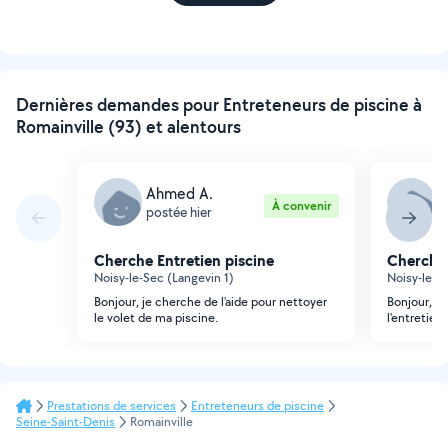
Dernières demandes pour Entreteneurs de piscine à
Romainville (93) et alentours
Ahmed A.
A
À convenir
postée hier
p
Cherche Entretien piscine
Cherche 
Noisy-le-Sec (Langevin 1)
Noisy-le-S
Bonjour, je cherche de l'aide pour nettoyer
Bonjour, je
le volet de ma piscine.
l'entretien
Prestations de services
Entreteneurs de piscine
Seine-Saint-Denis
Romainville