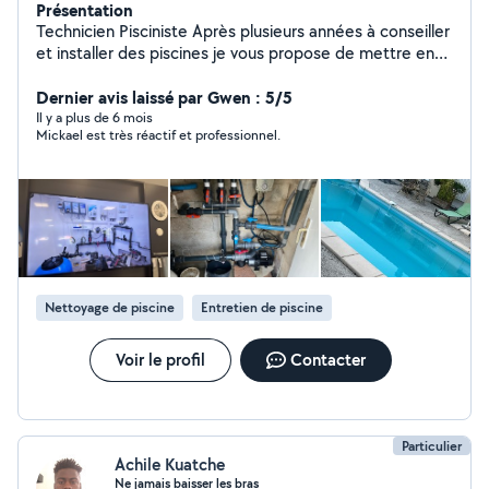
Présentation
Technicien Pisciniste Après plusieurs années à conseiller
et installer des piscines je vous propose de mettre en
relation mes compétences et votre problèmes afin de
trouver ensemble une solution. Disponible attentif et
Dernier avis laissé par Gwen : 5/5
professionnel vous ne serez pas déçus ! À bientôt
Il y a plus de 6 mois
Mickael est très réactif et professionnel.
Nettoyage de piscine
Entretien de piscine
Voir le profil
Contacter
Particulier
Achile Kuatche
Ne jamais baisser les bras