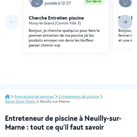
Sur devis
postée à 12:27
p
Cherche Entretien piscine
Cherche 
Noisy-le-Grand (Centre Ville 3)
Neuilly-sur
Bonjour, je cherche quelqu'un pour faire le
Bonjour, je
premier entretien de ma piscine j'ai les
fermer mon
produits envoyer vos devis les bluffeur
et une remi
passer chemin svp
Prestations de services
Entreteneurs de piscine
Seine-Saint-Denis
Neuilly-sur-Marne
Entreteneur de piscine à Neuilly-sur-
Marne : tout ce qu’il faut savoir