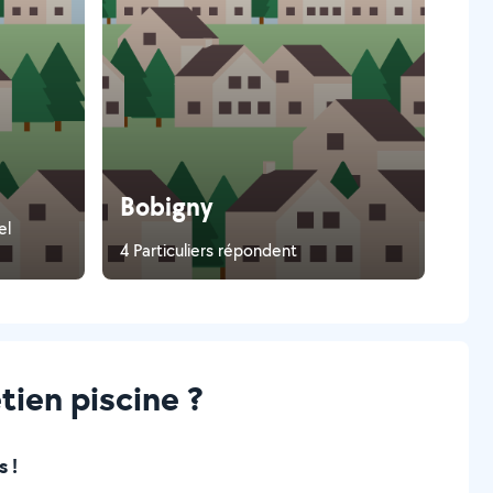
Bobigny
el
4 Particuliers répondent
tien piscine ?
 !