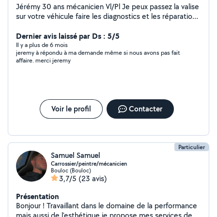
Jérémy 30 ans mécanicien Vl/Pl Je peux passez la valise
sur votre véhicule faire les diagnostics et les réparations
ou repondre a vos probleme de véhicules je peux me
déplacer n'hésitez pas
Dernier avis laissé par Ds : 5/5
Il y a plus de 6 mois
jeremy à répondu à ma demande même si nous avons pas fait
affaire. merci jeremy
Voir le profil
Contacter
Particulier
Samuel Samuel
Carrossier/peintre/mécanicien
Bouloc (Bouloc)
3,7/5
(23 avis)
Présentation
Bonjour ! Travaillant dans le domaine de la performance
mais aussi de l'esthétique je propose mes services de