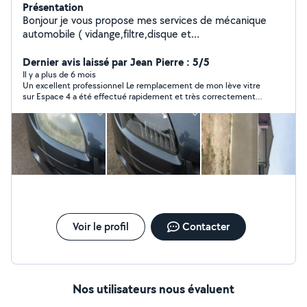
Présentation
Bonjour je vous propose mes services de mécanique
automobile ( vidange,filtre,disque et
plaquette,recherche de panne ,passage à la valise )
rénovation des phares,pré contrôle technique n hésitez
Dernier avis laissé par Jean Pierre : 5/5
pas à me contactez Je bricole aussi sur les velo étant
Il y a plus de 6 mois
Un excellent professionnel Le remplacement de mon lève vitre
etez technicien cycle chez go sport Je suis aussi bon
sur Espace 4 a été effectué rapidement et très correctement
bricoleur dans le btp petite maçonnerie ,crépit extérieur
D'abord un dépannage provisoire pour pouvoir rouler et
petit muret, petit travaux intérieur
climatiser la voiture ( temp début juillet > 30°c) Conseil pour
l'achat de la pièce principale et quelques accessoires
Remontage dès réception de la pièce Travail impeccable Merci
Grégory
Voir le profil
Contacter
Nos utilisateurs nous évaluent