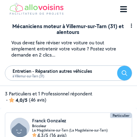
Mécaniciens moteur à Villemur-sur-Tarn (31) et
alentours
Vous devez faire réviser votre voiture ou tout
simplement entretenir votre voiture ? Postez votre
demande en 2 clics...
Entretien - Réparation autres véhicules
Reche
à Villemur-sur-Tarn (31)
3 Particuliers et 1 Professionnel répondent
-
4,0/5
(46 avis)
Particulier
Franck Gonzalez
Bricoleur
La Magdelaine-sur-Tarn (La Magdelaine-sur-Tarn)
4,3/5
(16 avis)