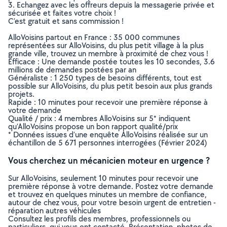
3. Echangez avec les offreurs depuis la messagerie privée et
sécurisée et faites votre choix !
C’est gratuit et sans commission !
AlloVoisins partout en France : 35 000 communes
représentées sur AlloVoisins, du plus petit village à la plus
grande ville, trouvez un membre à proximité de chez vous !
Efficace : Une demande postée toutes les 10 secondes, 3.6
millions de demandes postées par an
Généraliste : 1 250 types de besoins différents, tout est
possible sur AlloVoisins, du plus petit besoin aux plus grands
projets.
Rapide : 10 minutes pour recevoir une première réponse à
votre demande
Qualité / prix : 4 membres AlloVoisins sur 5* indiquent
qu’AlloVoisins propose un bon rapport qualité/prix
* Données issues d’une enquête AlloVoisins réalisée sur un
échantillon de 5 671 personnes interrogées (Février 2024)
Vous cherchez un mécanicien moteur en urgence ?
Sur AlloVoisins, seulement 10 minutes pour recevoir une
première réponse à votre demande. Postez votre demande
et trouvez en quelques minutes un membre de confiance,
autour de chez vous, pour votre besoin urgent de entretien -
réparation autres véhicules
Consultez les profils des membres, professionnels ou
particuliers, qui vous ont contacté. Présentation, photos de