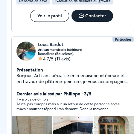
Débarras de cave
Évacuation de déchets ou gravats
Voir le profil
Contacter
Particulier
Louis Bardot
Artisan menuiserie intérieure
Boussières (Boussières)
4,7/5
(11 avis)
Présentation
Bonjour, Artisan spécialisé en menuiserie intérieure et
en travaux de plâtrerie-peinture, je vous accompagne
dans vos projets d'aménagement et de rénovation
avec sérieux et savoir-faire. Parcours : 2 ans
Dernier avis laissé par Philippe : 3/5
d'apprentissage en menuiserie aux Compagnons du
Il y a plus de 6 mois
Je n’ai pas compris mais aucun retour de cette personne après
Devoir et du Tour de France 1 an et demi
m’avoir pourtant répondu rapidement. Donc la moyenne
d'apprentissage en tant que plaquiste au lycée
seulement…
professionnel Pierre-Adrien Pâris BTS Bâtiment 1 an
d'expérience en tant que technicien études de prix
chez SMAC Compétences : Conception et montage