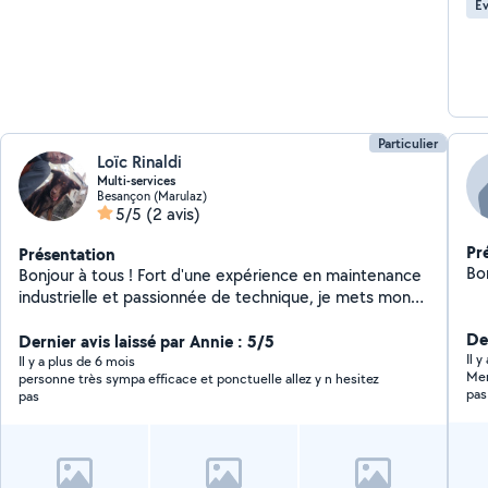
Év
Particulier
Loïc Rinaldi
Multi-services
Besançon (Marulaz)
5/5
(2 avis)
Pr
Présentation
Bo
Bonjour à tous ! Fort d'une expérience en maintenance
industrielle et passionnée de technique, je mets mon
savoir-faire à votre service pour vos besoins du
Der
quotidien. Mes domaines d'intervention :
Dernier avis laissé par Annie : 5/5
Il 
Électroménager & Mécanique : Diagnostic de panne,
Il y a plus de 6 mois
Mer
personne très sympa efficace et ponctuelle allez y n hesitez
petite réparation, entretien courant (vidange, filtres,
pas 
pas
etc.). Maison & Travaux : Peinture, montage de
meubles en kit, pose de fixations Jardin : Tonte de
pelouse, taille de haies et entretien extérieur
(nettoyage haute pression). Travail soigné, outillé et