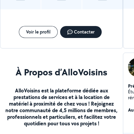
respectueux de votre environnement. N'hésitez pas à
me contacter pour un coup de main rapide !
Voir le profil
Contacter
À Propos d’AlloVoisins
Pr
AlloVoisins est la plateforme dédiée aux
Ét
prestations de services et à la location de
ré
matériel à proximité de chez vous ! Rejoignez
di
notre communauté de 4,5 millions de membres,
Au
professionnels et particuliers, et facilitez votre
quotidien pour tous vos projets !