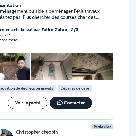
ésentation
ménagement ou aide a déménager Petit travaux
hésitez pas. Plus chercher des courses cher des
gazin ou des meubles plus des heures de ménage je
 disponible
rnier avis laissé par Fatim-Zahra : 5/5
di à 13h
icace merci
acuation de déchets ou gravats
Débarras de cave
Voir le profil
Contacter
Particulier
Christopher cheppih