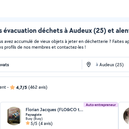
s évacuation déchets à Audeux (25) et alen
 avez accumulé de vieux objets à jeter en déchetterie ? Faites app
es profils de nos membres et contactez-les !
à
dent
-
4,7/5
(462 avis)
Auto-entrepreneur
Florian Jacques (FLO&CO travaux)
Paysagiste
Busy (Busy)
5/5
(4 avis)