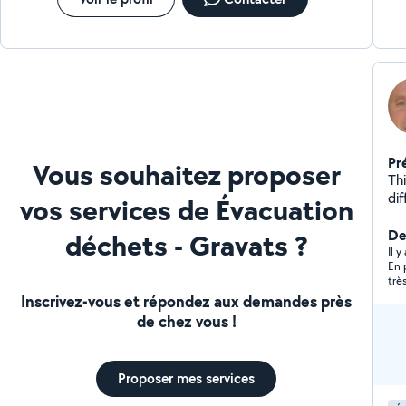
Pr
Vous souhaitez proposer
Th
di
vos services de Évacuation
déb
Der
déchets - Gravats ?
Il y
En 
trè
et 
Inscrivez-vous et répondez aux demandes près
vou
de chez vous !
enc
Proposer mes services