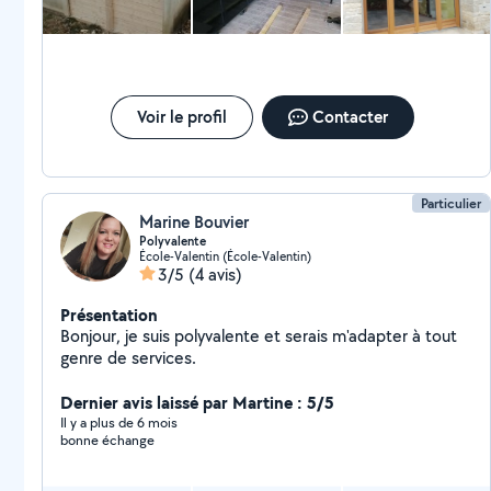
de meubles (en kit ou sur mesure) Pose de cuisines
Pose de parquet et plinthes Pose, réglage et
réparation de menuiseries intérieures et extérieures
Création de mezzanines en OSB Réalisation de tous
types de travaux en placo (cloisons, isolation, enduits,
etc.) D'autres photos de réalisations sont disponibles
Voir le profil
Contacter
sur demande. Travail soigné et adapté à vos besoins.
N'hésitez pas à me contacter via AlloVoisins pour
échanger sur votre projet. Louis LES 2L
AMENAGEMENT
Particulier
Marine Bouvier
Polyvalente
École-Valentin (École-Valentin)
3/5
(4 avis)
Présentation
Bonjour, je suis polyvalente et serais m'adapter à tout
genre de services.
Dernier avis laissé par Martine : 5/5
Il y a plus de 6 mois
bonne échange