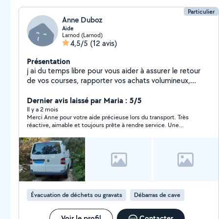
Particulier
Anne Duboz
Aide
Larnod (Larnod)
4,5/5
(12 avis)
Présentation
j ai du temps libre pour vous aider à assurer le retour
de vos courses, rapporter vos achats volumineux,
acheminer vos encombrants ou autre à la déchèterie,
etc
Dernier avis laissé par Maria : 5/5
Il y a 2 mois
Merci Anne pour votre aide précieuse lors du transport. Très
réactive, aimable et toujours prête à rendre service. Une
personne vraiment serviable et attentionnée. Je recommande!
Évacuation de déchets ou gravats
Débarras de cave
Voir le profil
Contacter