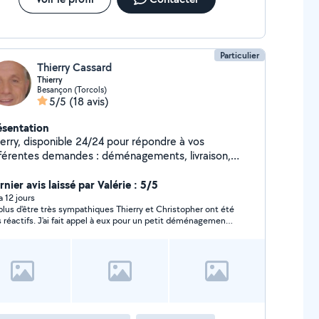
Particulier
Thierry Cassard
Thierry
Besançon (Torcols)
5/5
(18 avis)
ésentation
ierry, disponible 24/24 pour répondre à vos
fférentes demandes : déménagements, livraison,
arras, courses, etc...
nier avis laissé par Valérie : 5/5
 a 12 jours
plus d'être très sympathiques Thierry et Christopher ont été
s réactifs. J'ai fait appel à eux pour un petit déménagement
je n'hésiterai pas à les contacter à nouveau si besoin car ils
s proposent la solution la plus adaptée à vos besoins. Merci
ore à eux deux pour tout.