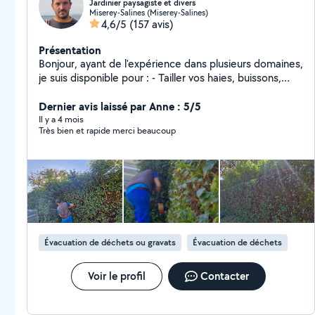
Jardinier paysagiste et divers
Miserey-Salines (Miserey-Salines)
4,6/5
(157 avis)
Présentation
Bonjour, ayant de l'expérience dans plusieurs domaines,
je suis disponible pour : - Tailler vos haies, buissons,
arbustes - Tondre et debrouissailler votre terrain -
Désherber vos terrasses et allées - Évacuer vos
Dernier avis laissé par Anne : 5/5
déchets et encombrants - Passer karcher /
Il y a 4 mois
Très bien et rapide merci beaucoup
motoculteur - Rentrer et / ou couper votre bois - Pose
clôture rigide - Monter meubles, cabanon ect.. -
Poncer, peindre ect.. N hésitez pas à me demander si
vous souhaitez autre chose qui n'est pas dans la liste.
Bien cordialement
Évacuation de déchets ou gravats
Évacuation de déchets
Voir le profil
Contacter