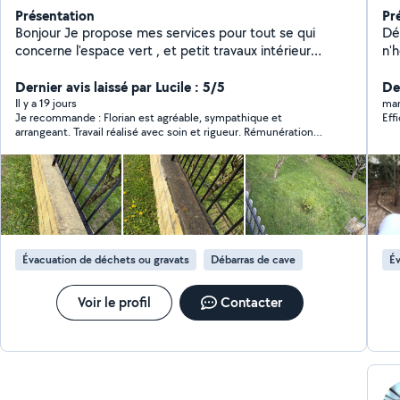
Présentation
Pr
Bonjour Je propose mes services pour tout se qui
Dé
concerne l'espace vert , et petit travaux intérieur
n'
comme extérieur
ma
Dernier avis laissé par Lucile : 5/5
SS
De
Il y a 19 jours
mar
Je recommande : Florian est agréable, sympathique et
Eff
arrangeant. Travail réalisé avec soin et rigueur. Rémunération
demandée plus que raisonnable compte tenu de la charge de
travail. Merci beaucoup.
Évacuation de déchets ou gravats
Débarras de cave
Év
Voir le profil
Contacter