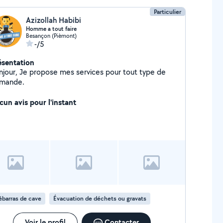
Particulier
Azizollah Habibi
Homme a tout faire
Besançon (Pièmont)
-/5
ésentation
se mes services pour tout type de
mande.
cun avis pour l'instant
barras de cave
Évacuation de déchets ou gravats
Voir le profil
Contacter