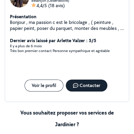
Besançon (Observatoire)
4,4/5
(18 avis)
Présentation
Bonjour , ma passion c est le bricolage , ( peinture ,
papier peint, poser du parquet, monter des meubles , le
jardinage , ect ) je suis quelqu'un de serviable , et cool
Dernier avis laissé par Arlette Valzer : 5/5
et j 'aime donner des coups de main ,
Il y a plus de 6 mois
Très bon premier contact Personne sympathique et agréable
Voir le profil
Contacter
Vous souhaitez proposer vos services de
Jardinier ?