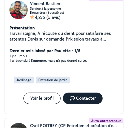
Vincent Bastien
Service à la personne
Boussières (Boussières)
4,2/5
(5 avis)
Présentation
Travail soigné, A l'écoute du client pour satisfaire ses
attentes Devis sur demande Prix selon travaux à
effectuer, à convenir ensemble. Possibilité de paiement
CESU. Maçonnerie paysagère.  Entretient des espaces
Dernier avis laissé par Paulette : 1/5
verts.  Rénovation et création de murs en pierres. 
Il y a 1 mois
Il a répondu à l'annonce, mais n'a pas donné suite.
Aménagement en bois.  Création de jardin etc
Jardinage
Entretien de jardin
Voir le profil
Contacter
Auto-entrepreneur
Cyril POITREY (CP Entretien et création d'espaces verts)