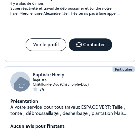
Il y a plus de 6 mois
Super réactivité et travail de débroussailler et tondre notre
haie. Merci encore Alexandre ! Je n'hésiterais pas à faire appel à
vous et à vous conseiller autour de moi.
Voir le profil
Contacter
Particulier
Baptiste Henry
Baptiste
Châtillon-le-Duc (Châtillon-le-Duc)
-/5
Présentation
A votre service pour tout travaux ESPACE VERT: Taille ,
tonte , débroussaillage , désherbage , plantation Mais
aussi pour travaux de petite maçonnerie Garde animaux
, évacuation de déchets . N'hésitez pas à me contacter
Aucun avis pour l'instant
pour vos travaux Bien cordialement