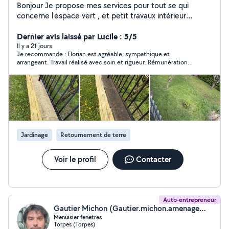
Bonjour Je propose mes services pour tout se qui
concerne l'espace vert , et petit travaux intérieur
comme extérieur
Dernier avis laissé par Lucile : 5/5
Il y a 21 jours
Je recommande : Florian est agréable, sympathique et
arrangeant. Travail réalisé avec soin et rigueur. Rémunération
demandée plus que raisonnable compte tenu de la charge de
travail. Merci beaucoup.
Jardinage
Retournement de terre
Voir le profil
Contacter
Auto-entrepreneur
Gautier Michon (Gautier.michon.amenagement@gmail.com)
Menuisier fenetres
Torpes (Torpes)