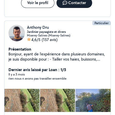
Voir le profil
Contacter
Particulier
Anthony Dru
Jardinier paysagiste et divers
Miserey-Salines (Miserey-Salines)
4,6/5
(157 avis)
Présentation
Bonjour, ayant de l'expérience dans plusieurs domaines,
je suis disponible pour : - Tailler vos haies, buissons,
arbustes - Tondre et debrouissailler votre terrain -
Désherber vos terrasses et allées - Évacuer vos déchets
Dernier avis laissé par Loan : 1/5
et encombrants - Passer karcher / motoculteur - Rentrer
Il y a 3 mois
rien nous n avons pas travailler ensemble
et / ou couper votre bois - Pose clôture rigide - Monter
meubles, cabanon ect.. - Poncer, peindre ect.. N hésitez
pas à me demander si vous souhaitez autre chose qui
n'est pas dans la liste. Bien cordialement