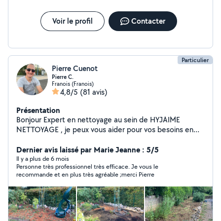
Voir le profil
Contacter
Particulier
Pierre Cuenot
Pierre C.
Franois (Franois)
4,8/5
(81 avis)
Présentation
Bonjour Expert en nettoyage au sein de HYJAIME
NETTOYAGE , je peux vous aider pour vos besoins en
nettoyages spécialisés secteur Besançon et alentours -
Nettoyage de vitres - Nettoyage canapés, matelas ,
Dernier avis laissé par Marie Jeanne : 5/5
tapis,moquette(shampouineuse professionnelle) -
Il y a plus de 6 mois
Personne très professionnel très efficace. Je vous le
Nettoyage de logement pour vente ou avant location -
recommande et en plus très agréable ;merci Pierre
Nettoyage de fin de chantier ( secteur BOURGOGNE
FRANCHE COMTÉ) - Nettoyage de terrasses - autres : j
étudie toute proposition