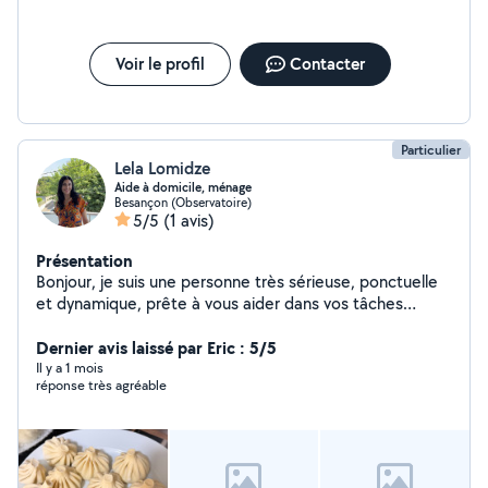
Voir le profil
Contacter
Particulier
Lela Lomidze
Aide à domicile, ménage
Besançon (Observatoire)
5/5
(1 avis)
Présentation
Bonjour, je suis une personne très sérieuse, ponctuelle
et dynamique, prête à vous aider dans vos tâches
quotidiennes. Étant infirmière de profession, j'ai travaillé
pendant deux ans en tant qu'aide-infirmière en Géorgie,
Dernier avis laissé par Eric : 5/5
ce qui m'a appris la rigueur, l'hygiène et le soin aux
Il y a 1 mois
réponse très agréable
personnes. J'ai également une solide expérience dans le
soin aux personnes âgées. Polyvalente, j'ai aussi travaillé
un an en cuisine ici à Besançon. De plus, j'ai une
expérience confirmée dans l'entretien ménager des
maisons et des hôtels. Je suis en plein apprentissage de