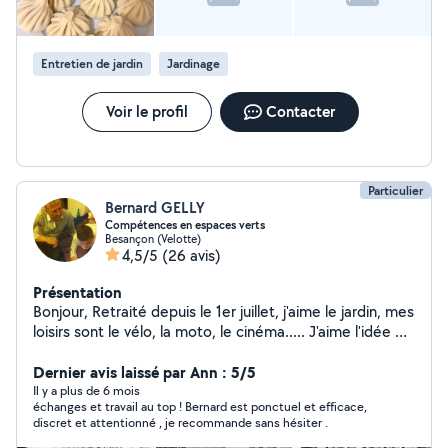
la langue française, je comprends et je peux
communiquer pour le travail. Je suis très motivée,
responsable et je m'adapte rapidement à vos besoins
Entretien de jardin
Jardinage
pour vous faciliter le quotidien avec bienveillance. Mon
mari est également à la recherche de petits travaux
ponctuels pour vous aider : entretien de jardin, soins aux
Voir le profil
Contacter
animaux et entretien des plantes. Nous sommes un
couple travailleur, sérieux et prêts à vous rendre service.
Particulier
Bernard GELLY
Compétences en espaces verts
Besançon (Velotte)
4,5/5
(26 avis)
Présentation
Bonjour, Retraité depuis le 1er juillet, j'aime le jardin, mes
loisirs sont le vélo, la moto, le cinéma..... J'aime l'idée de
rencontrer et d'aider des personnes et j'aime aussi l'idée
que des personnes puissent m'aider. A Bientôt
Dernier avis laissé par Ann : 5/5
Il y a plus de 6 mois
échanges et travail au top ! Bernard est ponctuel et efficace,
discret et attentionné , je recommande sans hésiter .