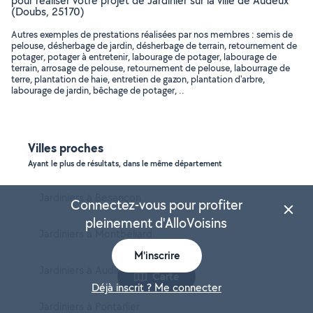
pour réaliser votre projet de Jardinier sur la ville de Audeux
(Doubs, 25170)
Autres exemples de prestations réalisées par nos membres : semis de
pelouse, désherbage de jardin, désherbage de terrain, retournement de
potager, potager à entretenir, labourage de potager, labourage de
terrain, arrosage de pelouse, retournement de pelouse, labourrage de
terre, plantation de haie, entretien de gazon, plantation d'arbre,
labourage de jardin, bêchage de potager, ..
Villes proches
Ayant le plus de résultats, dans le même département
Jardiniers à Besançon
Connectez-vous pour profiter
pleinement d'AlloVoisins
Jardiniers à Montbéliard
M'inscrire
Jardiniers à Audincourt
Carte
Déjà inscrit ? Me connecter
Jardiniers à Pontarlier