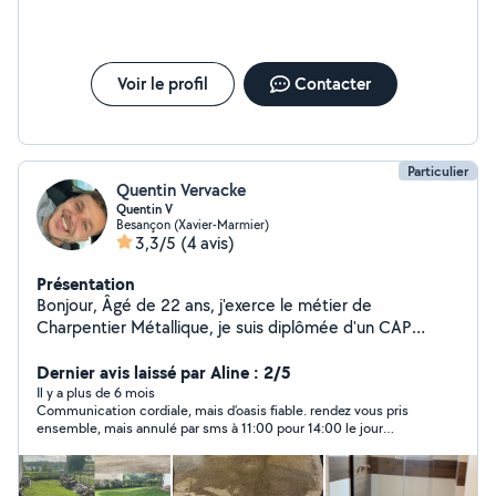
Voir le profil
Contacter
Particulier
Quentin Vervacke
Quentin V
Besançon (Xavier-Marmier)
3,3/5
(4 avis)
Présentation
Bonjour, Âgé de 22 ans, j'exerce le métier de
Charpentier Métallique, je suis diplômée d'un CAP
peintre en bâtiment, j'aime rendre service et m'occuper,
très actif et bricoleur, diverses tâches me conviennent
Dernier avis laissé par Aline : 2/5
d'accomplir une petite conditions : - Pas disponible le
Il y a plus de 6 mois
Communication cordiale, mais d’oasis fiable. rendez vous pris
dimanche, Je réalise, en extérieur : - Tonte, -
ensemble, mais annulé par sms à 11:00 pour 14:00 le jour
Débrouillage, - Karcher, - Taillage de haie, - Désherbage,
même, sans même de proposition alternative.
En intérieur : - petits travaux - Montage de meubles,
Petit + : Aide aux déménagements Pour plus d'info,