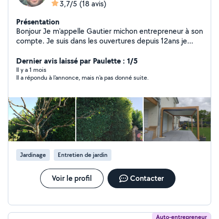
3,7/5
(18 avis)
Présentation
Bonjour Je m'appelle Gautier michon entrepreneur à son
compte. Je suis dans les ouvertures depuis 12ans je
pose: - fenetres -portail -velux -porte de garage
motorisée -porte d'entrée -baie coulissante -porte
Dernier avis laissé par Paulette : 1/5
d'accès Je fais de l'entretien d'espace vert: -tonte -
Il y a 1 mois
Il a répondu à l'annonce, mais n'a pas donné suite.
elagage -entretiens annuels Je pose des terrasses bois :
-composite -lames de terrasses (mélèze, bois exotique)
Je pose : -abri de jardin -pergolas -véranda (simple) -
chalet de jardin -dalle béton toute surface Au plaisir de
travailler avec vous sur vos projets Cordialement
Gautier michon
Jardinage
Entretien de jardin
Voir le profil
Contacter
Auto-entrepreneur