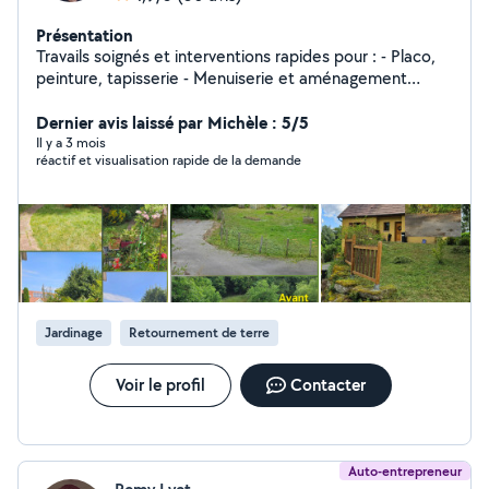
Présentation
Travails soignés et interventions rapides pour : - Placo,
peinture, tapisserie - Menuiserie et aménagement
intérieur - Entretien et taille paysagère - Petite
maçonnerie et travaux extérieurs - Garde de chiens à
Dernier avis laissé par Michèle : 5/5
domicile - Nettoyage automobile
Il y a 3 mois
réactif et visualisation rapide de la demande
Jardinage
Retournement de terre
Voir le profil
Contacter
Auto-entrepreneur