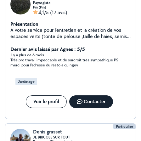
Paysagiste
Pin (Pin)
4,1/5
(17 avis)
Présentation
A votre service pour l'entretien et la création de vos
espaces verts (tonte de pelouse ,taille de haies, semis
de gazon plantation d'arbres et d'arbustes) création de
terrasses en dalles pavés et autres matériaux
Dernier avis laissé par Agnes : 5/5
Il y a plus de 6 mois
Très pro travail impeccable et de surcroît très sympathique PS
merci pour l'adresse du resto a quingey
Jardinage
Voir le profil
Contacter
Particulier
Denis grasset
JE BRICOLE SUR TOUT