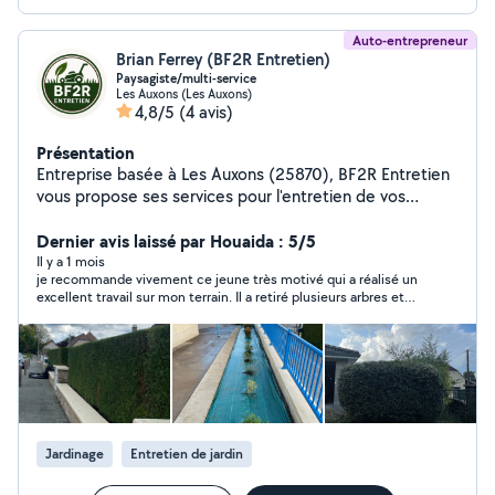
Auto-entrepreneur
Brian Ferrey (BF2R Entretien)
Paysagiste/multi-service
Les Auxons (Les Auxons)
4,8/5
(4 avis)
Présentation
Entreprise basée à Les Auxons (25870), BF2R Entretien
vous propose ses services pour l'entretien de vos
extérieurs et petits travaux : Espaces verts Tonte de
pelouse Débroussaillage Taille de haies, arbustes et
Dernier avis laissé par Houaida : 5/5
arbres Plantations et aménagements de jardin
Il y a 1 mois
je recommande vivement ce jeune très motivé qui a réalisé un
Nettoyage extérieur Terrasses, cours, façades Multi-
excellent travail sur mon terrain. Il a retiré plusieurs arbres et
services Travaux extérieurs Finitions intérieures Travail
effectué l'élagage avec beaucoup de sérieux et d'efficacité.
soigné et professionnel Agrée service à la personne :
Ponctuel, poli, travailleur et consciencieux, il a su respecter les
bénéficiez de 50% de crédit d'impôt Devis gratuit et
consignes tout en laissant le chantier propre à la fin de son
intervention. Son professionnalisme et son implication sont
personnalisé Secteur : Les Auxons et alentours
remarquables. Je suis entièrement satisfait du résultat et je
Retrouvez-nous aussi sur Instagram : bf2r_entretien
n'hésiterai pas à faire appel à lui de nouveau. Merci pour ce
travail de grande qualité !
Jardinage
Entretien de jardin