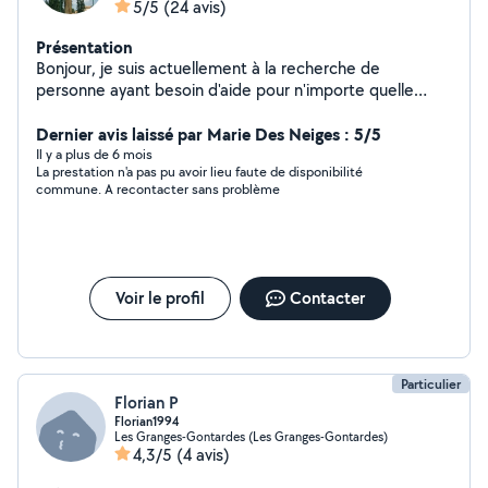
5/5
(24 avis)
Présentation
Bonjour, je suis actuellement à la recherche de
personne ayant besoin d'aide pour n'importe quelle
tâche. J'aime être là pour les gens reconnaissant, j'aide
avec le sourire et je m'entend avec n'importe quelle
Dernier avis laissé par Marie Des Neiges : 5/5
type d'âge. Je vous souhaite une bonne journée à tous
Il y a plus de 6 mois
La prestation n'a pas pu avoir lieu faute de disponibilité
et peut être à bientôt!
commune. A recontacter sans problème
Voir le profil
Contacter
Particulier
Florian P
Florian1994
Les Granges-Gontardes (Les Granges-Gontardes)
4,3/5
(4 avis)