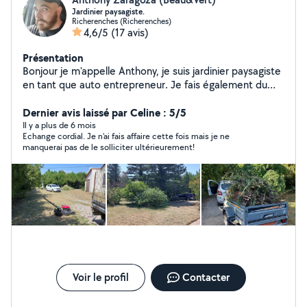
Jardinier paysagiste.
Richerenches (Richerenches)
4,6/5
(17 avis)
Présentation
Bonjour je m'appelle Anthony, je suis jardinier paysagiste
en tant que auto entrepreneur. Je fais également du
service à la personne, les ménages à domicile, de la
petite maçonnerie, des travaux de peinture et de
Dernier avis laissé par Celine : 5/5
carrelage, des courses diverses pour autrui, aindi que les
Il y a plus de 6 mois
Echange cordial. Je n'ai fais affaire cette fois mais je ne
déménagement. Au plaisir de pouvoir apporter mes
manquerai pas de le solliciter ultérieurement!
services à qui en aura besoin. Cordialement.
Voir le profil
Contacter