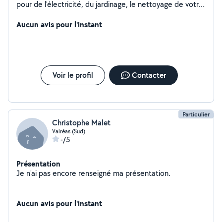
pour de l'électricité, du jardinage, le nettoyage de votre
piscine, un déménagement ou le montage de vos
meubles, je suis là pour vous aider. Disponible 7j/7, je
Aucun avis pour l'instant
me déplace rapidement. Contactez-moi !
Voir le profil
Contacter
Particulier
Christophe Malet
Valréas (Sud)
-/5
Présentation
Je n'ai pas encore renseigné ma présentation.
Aucun avis pour l'instant