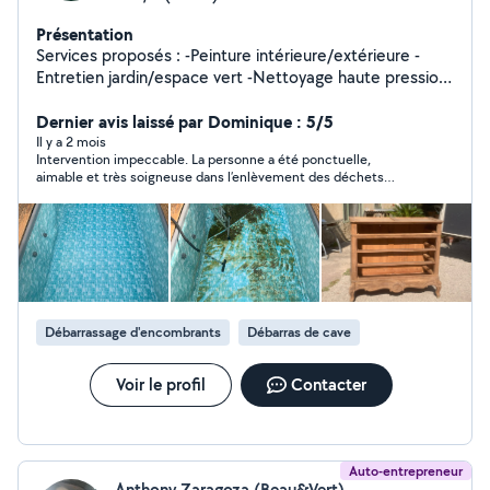
Présentation
Services proposés : -Peinture intérieure/extérieure -
Entretien jardin/espace vert -Nettoyage haute pression
karscher (Façade, toiture, terrasses etc) -Nettoyage et
débouchage de gouttière -Débarras d'objets
Dernier avis laissé par Dominique : 5/5
encombrant / Garage / Cave / Grenier -Déchets fin de
Il y a 2 mois
Intervention impeccable. La personne a été ponctuelle,
chantier -Mécanique et Carrosserie -Nettoyage
aimable et très soigneuse dans l’enlèvement des déchets
Automobile -Polish/Lustrage Automobile *Autres
végétaux. Le terrain a été laissé propre et net. Une présence
prestations possible sur demande* Compétences : -
agréable et un travail vraiment appréciable.
Polyvalent et minutieux - 2 ans de réparation/peinture
en carrosserie - 2 ans peintre en batiment - 10 ans de
travaux en espaces verts (tonte, débroussaillage)
Débarrassage d'encombrants
Débarras de cave
Voir le profil
Contacter
Auto-entrepreneur
Anthony Zaragoza (Beau&Vert)