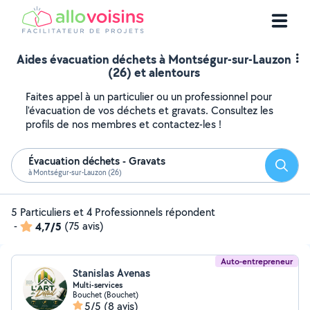
Aides évacuation déchets à Montségur-sur-Lauzon
(26) et alentours
Faites appel à un particulier ou un professionnel pour
l'évacuation de vos déchets et gravats. Consultez les
profils de nos membres et contactez-les !
Évacuation déchets - Gravats
Reche
à Montségur-sur-Lauzon (26)
5 Particuliers et 4 Professionnels répondent
-
4,7/5
(75 avis)
Auto-entrepreneur
Stanislas Avenas
Multi-services
Bouchet (Bouchet)
5/5
(8 avis)