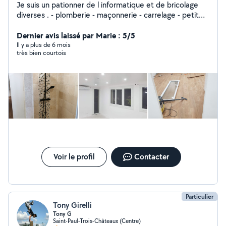
Je suis un pationner de l informatique et de bricolage
diverses . - plomberie - maçonnerie - carrelage - petit
travaux - plaquiste - développeur web - assistance
informatique
Dernier avis laissé par Marie : 5/5
Il y a plus de 6 mois
très bien courtois
Voir le profil
Contacter
Particulier
Tony Girelli
Tony G
Saint-Paul-Trois-Châteaux (Centre)