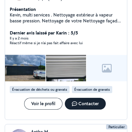
Présentation
Kevin, multi services . Nettoyage extérieur à vapeur
basse pression. Nettoyage de votre Nettoyage façade
toiture pergola etc Travaux de peinture tonte débarras
Dernier avis laissé par Karin : 5/5
Il y a 2 mois
Réactif même si je n'ai pas fait affaire avec lui
Évacuation de déchets ou gravats
Évacuation de gravats
Voir le profil
Contacter
Particulier
Antho M