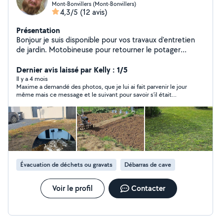
Mont-Bonvillers (Mont-Bonvillers)
4,3/5
(12 avis)
Présentation
Bonjour je suis disponible pour vos travaux d'entretien
de jardin. Motobineuse pour retourner le potager
Tondeuse Debrousailleuse Et pour vos petit travaux de
la vie quotidienne.
Dernier avis laissé par Kelly : 1/5
Il y a 4 mois
Maxime a demandé des photos, que je lui ai fait parvenir le jour
même mais ce message et le suivant pour savoir s’il était
intéressé par le travail proposé sont malheureusement restés
sans réponse.
Évacuation de déchets ou gravats
Débarras de cave
Voir le profil
Contacter