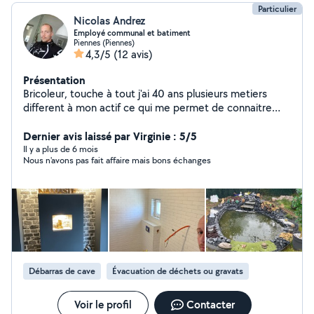
Particulier
Nicolas Andrez
Employé communal et batiment
Piennes (Piennes)
4,3/5
(12 avis)
Présentation
Bricoleur, touche à tout j'ai 40 ans plusieurs metiers
different à mon actif ce qui me permet de connaitre
pas mal de choses dans pas mal de domaines
Cordialement
Dernier avis laissé par Virginie : 5/5
Il y a plus de 6 mois
Nous n'avons pas fait affaire mais bons échanges
Débarras de cave
Évacuation de déchets ou gravats
Voir le profil
Contacter