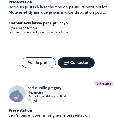
Présentation
Bonjours je suis à la recherche de plusieurs petit boulot.
Motiver et dynamique je suis à votre disposition pour
tout type de chantier ; tonte de pelouse ou de haie ;
réaliser de la peinture ou des petits travaux dans la
Dernier avis laissé par Cyril : 1/5
maison ; faire le ménage ; promener les chiens
Il y a plus de 6 mois
plus aucune nouvelle du jour au lendemain
(petsitting) ; proposer du soutien scolaire ; aider à
déménager.
Voir le profil
Contacter
Entreprise
sarl dupille gregory
Mecanicien
Mercy-le-Bas (Mercy-le-Bas)
-/5
Présentation
Je n'ai pas encore renseigné ma présentation.