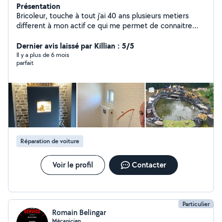
Présentation
Bricoleur, touche à tout j'ai 40 ans plusieurs metiers
different à mon actif ce qui me permet de connaitre
pas mal de choses dans pas mal de domaines
Cordialement
Dernier avis laissé par Killian : 5/5
Il y a plus de 6 mois
parfait
Réparation de voiture
Voir le profil
Contacter
Particulier
Romain Belingar
Mécanicien