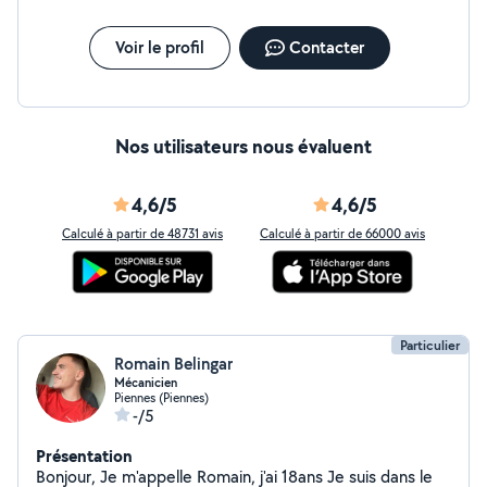
pour tablette de fenêtre , étagère rénovation bois selon
gout ... En collaboration avec un menuisier poseur si
besoin pour pose de fenêtres, portes , porte de garage
Voir le profil
Contacter
Ainsi que location bétonnière et diverses outils on
m'appelle le couteau suisse ;)
Nos utilisateurs nous évaluent
4,6/5
4,6/5
Calculé à partir de 48731 avis
Calculé à partir de 66000 avis
Particulier
Romain Belingar
Mécanicien
Piennes (Piennes)
-/5
Présentation
Bonjour, Je m'appelle Romain, j'ai 18ans Je suis dans le