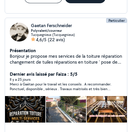
Particulier
Gaetan Ferschneider
Polyvalent/couvreur
Tucquegnieux (Tucquegnieux)
4,6/5
(22 avis)
Présentation
Bonjour je propose mes services de la toiture réparation
changement de tuiles réparations en toiture ' pose de
gouttières , installation velux , volet solaire
velux,démoussage de vos toitures .Installation de Vmc
Dernier avis laissé par Faiza : 5/5
sortie en toiture Tubage et pose panneaux
Il y a 25 jours
Merci à Gaëtan pour le travail et les conseils . A recommander.
photovoltaïques Habillage sous toiture et rives A
Ponctuel, disponible , sérieux . Travaux maitrisés et très bien
l'intérieur/ pose de parquet pose de parement mural
réalisés.
remplacement de tuyau en PE ou multi couche conduit
de poêle électricité de base remplacement de prise
tirage de nouveau câbles au compteur extérieur
équipée de plusieurs machines tonte et taille le
débarassement inclus Plus divers travaux en intérieur
polyvalent placo installation meuble fabrication en bois