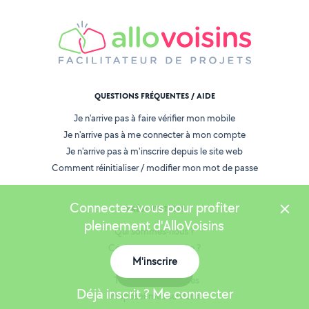
QUESTIONS FRÉQUENTES / AIDE
Je n'arrive pas à faire vérifier mon mobile
Je n'arrive pas à me connecter à mon compte
Je n'arrive pas à m'inscrire depuis le site web
Comment réinitialiser / modifier mon mot de passe
Connectez-vous pour profiter
PRÉSENTATION
pleinement d'AlloVoisins
Qui sommes-nous ?
Comment ça marche ?
M'inscrire
AlloVoisins Pro
Carte
Toutes les demandes
Déjà inscrit ? Me connecter
Proposer mes services