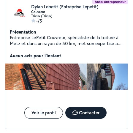
Auto-entrepreneur
Dylan Lepetit (Entreprise Lepetit)
Couvreur
Trieux (Trieux)
-/5
Présentation
Entreprise LePetit Couvreur, spécialiste de la toiture à
Metz et dans un rayon de 50 km, met son expertise au
service de vos projets de couverture, charpente,
isolation et entretien. Nous vous garantissons des
Aucun avis pour l'instant
solutions durables et adaptées pour assurer la
protection et la longévité de votre habitation.
Intervention rapide Devis et déplacement Gratuit
Urgence Fuite Toiture 24/24-7/7
Voir le profil
Contacter