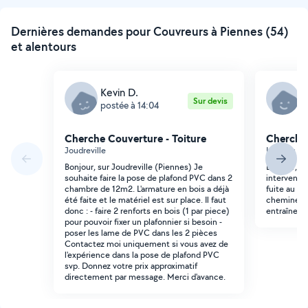
Dernières demandes pour Couvreurs à Piennes (54)
et alentours
Kevin D.
M
Sur devis
postée à 14:04
p
Cherche Couverture - Toiture
Cherche 
Joudreville
Landres
Bonjour, sur Joudreville (Piennes) Je
Bonjour, J
souhaite faire la pose de plafond PVC dans 2
intervenir 
chambre de 12m2. L'armature en bois a déjà
fuite au ni
été faite et le matériel est sur place. Il faut
cheminée. 
donc : - faire 2 renforts en bois (1 par piece)
entraîne de
pour pouvoir fixer un plafonnier si besoin -
poser les lame de PVC dans les 2 pièces
Contactez moi uniquement si vous avez de
l'expérience dans la pose de plafond PVC
svp. Donnez votre prix approximatif
directement par message. Merci d'avance.