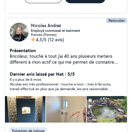
Particulier
Nicolas Andrez
Employé communal et batiment
Piennes (Piennes)
4,3/5
(12 avis)
Présentation
Bricoleur, touche à tout j'ai 40 ans plusieurs metiers
different à mon actif ce qui me permet de connaitre
pas mal de choses dans pas mal de domaines
Cordialement
Dernier avis laissé par Nat : 5/5
Il y a plus de 6 mois
Nicolas est très professionnel - touche a tout -, tres à l’écoute,
travail effectué en plus que j’ai demandé, les prix raisonnable et
le temps du travail respecter. Je suis très satisfaite pour notre
collaboration, si un jour j’ai besoin faire des travaux à la maison
je m’adresse à lui sans hésiter . Merci beaucoup Nicolas et à
votre fils pour votre travail !!
Entretien de toiture