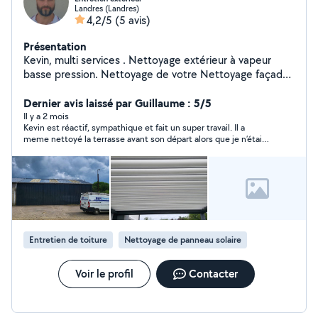
Landres (Landres)
4,2/5
(5 avis)
Présentation
Kevin, multi services . Nettoyage extérieur à vapeur
basse pression. Nettoyage de votre Nettoyage façade
toiture pergola etc Travaux de peinture tonte débarras
Dernier avis laissé par Guillaume : 5/5
Il y a 2 mois
Kevin est réactif, sympathique et fait un super travail. Il a
meme nettoyé la terrasse avant son départ alors que je n’étais
plus là et qu’il était déjà payé. Je recommande vivement
Entretien de toiture
Nettoyage de panneau solaire
Voir le profil
Contacter