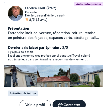
Auto-entrepreneur
Fabrice Kreit (kreit)
Couvertur
Fléville-Lixières (Fléville-Lixières)
5/5
(4 avis)
Présentation
Entreprise kreit couverture, réparation, toiture, remise
en peinture des façades, espaces verts, abattage, taille
de haies un nettoyage fin de chantier taille des arbres
Dernier avis laissé par Ephraim : 5/5
abattage, taille de haie, enlèvement des déchets
Il y a plus de 6 mois
Excellent entreprise très professionnel ponctuel Travail soigné
et très sérieux dans son travail je le recommande vivement
devis rapide et intervention rapide
Entretien de toiture
Voir le profil
Contacter