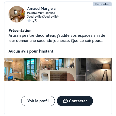
Particulier
Arnaud Margiela
Peintre multi-service
Joudreville (Joudreville)
-/5
Présentation
Artisan peintre décorateur, j'audite vos espaces afin de
leur donner une seconde jeunesse. Que ce soir pour
rafraîchir, embellir ou bien simplement améliorer votre
lieux de vie. Je vous accompagne sur vos projets, en
Aucun avis pour l'instant
peinture, plâtre, rénovation de meubles. Je refuse le
cache misère, l'approche industrielle.
Voir le profil
Contacter