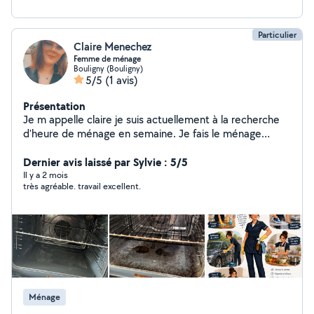
Particulier
Claire Menechez
Femme de ménage
Bouligny (Bouligny)
5/5
(1 avis)
Présentation
Je m appelle claire je suis actuellement à la recherche
d'heure de ménage en semaine. Je fais le ménage
maison/appartement, le repassage, le nettoyage des
voiture, préparation des repas et si besoin je m'occupe
Dernier avis laissé par Sylvie : 5/5
des animaux sortir/nourrir. N'hésitez pas à me contacter
Il y a 2 mois
très agréable. travail excellent.
pour plus d'information.
Ménage