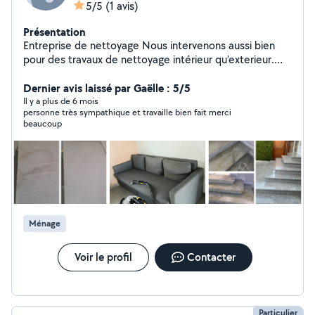
5/5
(1 avis)
Présentation
Entreprise de nettoyage Nous intervenons aussi bien
pour des travaux de nettoyage intérieur qu'exterieur.
Nos spécialités restent le nettoyage textile ( canapé,
matelas tapis etc. ) ainsi que le nettoyage extérieur
Dernier avis laissé par Gaëlle : 5/5
(nettoyage d'allées, de cour et de terrasse) D'autres
Il y a plus de 6 mois
personne très sympathique et travaille bien fait merci
travaux de nettoyage peuvent aussi être réalisés sur
beaucoup
demande.
Ménage
Voir le profil
Contacter
Particulier