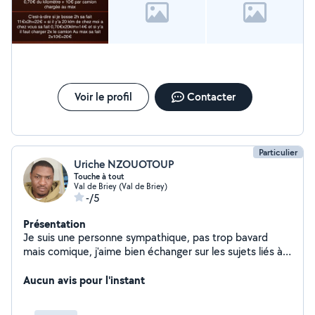
Voir le profil
Contacter
Particulier
Uriche NZOUOTOUP
Touche à tout
Val de Briey (Val de Briey)
-/5
Présentation
Je suis une personne sympathique, pas trop bavard
mais comique, j'aime bien échanger sur les sujets liés à
la culture. Très dynamique et ingénieux, je touche à tout
et obtient toujours de bons résultats. N'hésitez pas à
Aucun avis pour l'instant
me téléphoner au besoin.