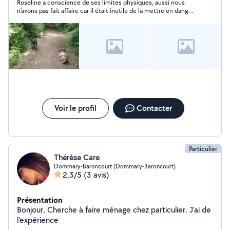
Roseline a conscience de ses limites physiques, aussi nous
max 10 kms autour de Mance, je suis disponible !
n'avons pas fait affaire car il était inutile de la mettre en danger
et il était de mon devoir de la préserver. C'est dommage car je
pense que pour des tâches moins compliquées, j'aurais
volontiers accepté sa sollicitation. Alors, pensez à elle et à son
expérience. Pascal-Jean. Samedi 02 décembre 2023.
Voir le profil
Contacter
Particulier
Thérèse Care
Dommary-Baroncourt (Dommary-Baroncourt)
2,3/5
(3 avis)
Présentation
Bonjour, Cherche à faire ménage chez particulier. J'ai de
l'expérience