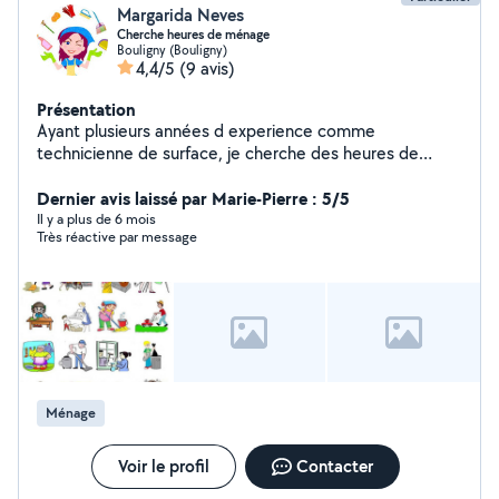
Margarida Neves
Cherche heures de ménage
Bouligny (Bouligny)
4,4/5
(9 avis)
Présentation
Ayant plusieurs années d experience comme
technicienne de surface, je cherche des heures de
ménage, ou je peux mettre à profit mes qualités
professionnelles. Je suis ponctuelle et discrète, et je
Dernier avis laissé par Marie-Pierre : 5/5
mets beaucoup de volonté et de sérieux dans mon
Il y a plus de 6 mois
Très réactive par message
travail.
Ménage
Voir le profil
Contacter