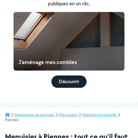
publiques en un clic.
J'aménage mes combles
Découvrir
Prestations de services
Menuisiers
Meurthe-et-moselle
Piennes
Menuisier à Piennes : tout ce qu’il faut