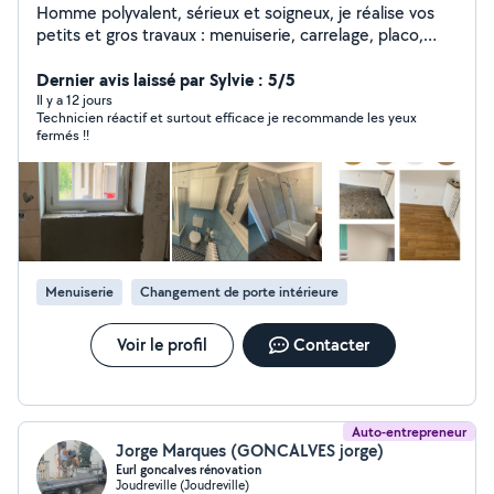
Homme polyvalent, sérieux et soigneux, je réalise vos
petits et gros travaux : menuiserie, carrelage, placo,
peinture, plomberie, montage de meubles, réparations
et dépannages divers. Travail propre, tarifs raisonnables
Dernier avis laissé par Sylvie : 5/5
et disponibilité rapide. N'hésitez pas à me contacter
Il y a 12 jours
Technicien réactif et surtout efficace je recommande les yeux
pour discuter de votre besoin.
fermés !!
Menuiserie
Changement de porte intérieure
Voir le profil
Contacter
Auto-entrepreneur
Jorge Marques (GONCALVES jorge)
Eurl goncalves rénovation
Joudreville (Joudreville)