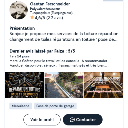
Gaetan Ferschneider
Polyvalent/couvreur
Tucquegnieux (Tucquegnieux)
4,6/5
(22 avis)
Présentation
Bonjour je propose mes services de la toiture réparation
changement de tuiles réparations en toiture ' pose de
gouttières , installation velux , volet solaire
velux,démoussage de vos toitures .Installation de Vmc
Dernier avis laissé par Faiza : 5/5
sortie en toiture Tubage et pose panneaux
Il y a 24 jours
Merci à Gaëtan pour le travail et les conseils . A recommander.
photovoltaïques Habillage sous toiture et rives A
Ponctuel, disponible , sérieux . Travaux maitrisés et très bien
l'intérieur/ pose de parquet pose de parement mural
réalisés.
remplacement de tuyau en PE ou multi couche conduit
de poêle électricité de base remplacement de prise
tirage de nouveau câbles au compteur extérieur
équipée de plusieurs machines tonte et taille le
débarassement inclus Plus divers travaux en intérieur
polyvalent placo installation meuble fabrication en bois
Menuiserie
Pose de porte de garage
pour tablette de fenêtre , étagère rénovation bois selon
gout ... En collaboration avec un menuisier poseur si
besoin pour pose de fenêtres, portes , porte de garage
Voir le profil
Contacter
Ainsi que location bétonnière et diverses outils on