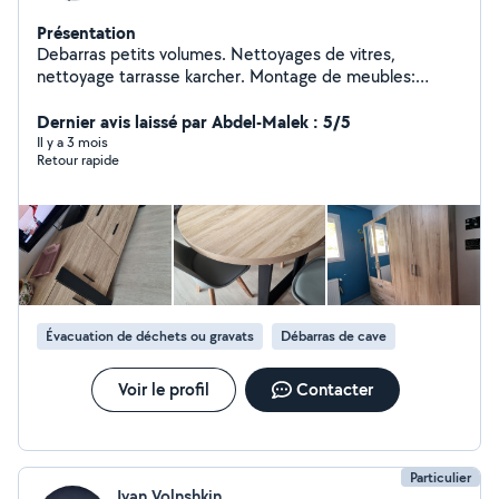
Présentation
Debarras petits volumes. Nettoyages de vitres,
nettoyage tarrasse karcher. Montage de meubles:
Cuisine, dressing, salle de bain, pose miroirs et
étagères. Découpes plan de travail N'hésitez pas à me
Dernier avis laissé par Abdel-Malek : 5/5
contacter via mon numero, SMS ou laissez moi un
Il y a 3 mois
Retour rapide
message Zero six//onze//quatre-vingt douze//soixante
douze//zéro neuf
Évacuation de déchets ou gravats
Débarras de cave
Voir le profil
Contacter
Particulier
Ivan Volnshkin