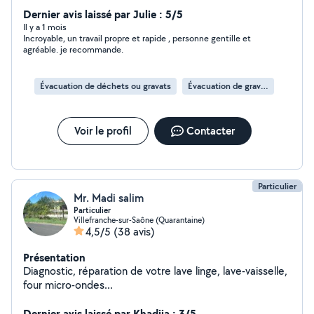
rénovation extérieure. Une équipe sérieuse et réactive
Dernier avis laissé par Julie : 5/5
à votre service pour prendre soin de votre habitation
Il y a 1 mois
Incroyable, un travail propre et rapide , personne gentille et
avec des prestations propres, soignées et durables.
agréable. je recommande.
Entretien extérieur Nettoyage & rénovation Espaces
verts Peinture & finitions Petits travaux & dépannage
Tout corps d'état Intervention rapide Devis &
Évacuation de déchets ou gravats
Évacuation de gravats
déplacement gratuits Travail soigné et professionnel AS
RENOVATION La qualité et la confiance au service de
votre habitat.
Voir le profil
Contacter
Particulier
Mr. Madi salim
Particulier
Villefranche-sur-Saône (Quarantaine)
4,5/5
(38 avis)
Présentation
Diagnostic, réparation de votre lave linge, lave-vaisselle,
four micro-ondes...
Dernier avis laissé par Khadija : 3/5