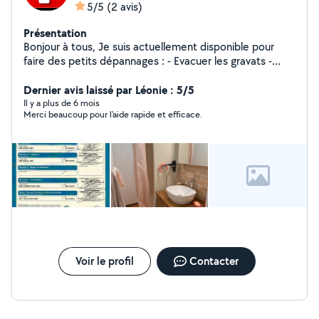
5/5
(2 avis)
Présentation
Bonjour à tous, Je suis actuellement disponible pour
faire des petits dépannages : - Evacuer les gravats -
Raccorder des luminaires - Poser et monter des
meubles - Dépanner un véhicule
Dernier avis laissé par Léonie : 5/5
Il y a plus de 6 mois
Merci beaucoup pour l'aide rapide et efficace.
Voir le profil
Contacter