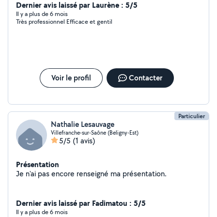
professionnels, sur Lyon et ces alentours.
Dernier avis laissé par Laurène : 5/5
Il y a plus de 6 mois
Très professionnel Efficace et gentil
Voir le profil
Contacter
Particulier
Nathalie Lesauvage
Villefranche-sur-Saône (Beligny-Est)
5/5
(1 avis)
Présentation
Je n'ai pas encore renseigné ma présentation.
Dernier avis laissé par Fadimatou : 5/5
Il y a plus de 6 mois