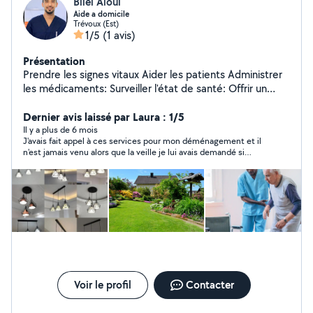
Bilel Aloui
Aide a domicile
Trévoux (Est)
1/5
(1 avis)
Présentation
Prendre les signes vitaux Aider les patients Administrer
les médicaments: Surveiller l'état de santé: Offrir un
soutien émotionnel:
Dernier avis laissé par Laura : 1/5
Il y a plus de 6 mois
J'avais fait appel à ces services pour mon déménagement et il
n'est jamais venu alors que la veille je lui avais demandé si
c'était tjs bon pour lui et il m'avait répondu que oui ! Et le jour j il
n'est pas venu et aucune nouvelle de sa part malgré appel et
sms. J'aurais mis 0 étoile si je pouvais, ne pas faire appel à lui
on ne peut pas compter sur lui..
Voir le profil
Contacter