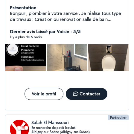
Présentation
Bonjour , plombier à votre service . Je réalise tous type
de travaux : Création ou rénovation salle de bain
complète , remplacement chauffe eau , dépannage
divers plomberie , pose de cuisine et ces
Dernier avis laissé par Voisin : 5/5
raccordements, remplacement wc et wc suspendu .
Il y a plus de 6 mois
Pour plus d'informations n'hésitez pas à me contacter.
Cordialement
Voir le profil
Contacter
Particulier
Salah El Manssouri
En recherche de petit boulot
Albigny-sur-Saône (Albigny-sur-Saône)