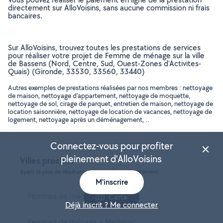
directement sur AlloVoisins, sans aucune commission ni frais
bancaires.
Sur AlloVoisins, trouvez toutes les prestations de services
pour réaliser votre projet de Femme de ménage sur la ville
de Bassens (Nord, Centre, Sud, Ouest-Zones d'Activites-
Quais) (Gironde, 33530, 33560, 33440)
Autres exemples de prestations réalisées par nos membres : nettoyage
de maison, nettoyage d'appartement, nettoyage de moquette,
nettoyage de sol, cirage de parquet, entretien de maison, nettoyage de
location saisonnière, nettoyage de location de vacances, nettoyage de
logement, nettoyage après un déménagement, ..
Connectez-vous pour profiter
pleinement d'AlloVoisins
Villes proches
Ayant le plus de résultats, dans le même département
M'inscrire
Femmes de ménage à Bordeaux
Carte
Déjà inscrit ? Me connecter
Femmes de ménage à Mérignac