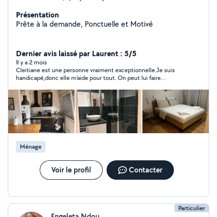
Présentation
Prête à la demande, Ponctuelle et Motivé
Dernier avis laissé par Laurent : 5/5
Il y a 2 mois
Cleitiane est une personne vraiment exceptionnelle.Je suis
handicapé,donc elle m'aide pour tout. On peut lui faire
entièrement confiance. Elle est dévouée, vaillante, ponctuelle,
efficace. Elle comprend parfaitement ce que l'on attend d'elle.
J'aurai du mal à me passer de ses services. Que ce soit le
ménage ou les courses, tout est fait avec soin et sérieux.
Ménage
Voir le profil
Contacter
Particulier
Engeleta Ndou