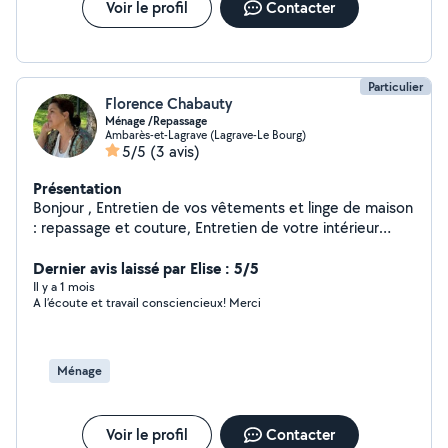
Voir le profil
Contacter
Particulier
Florence Chabauty
Ménage /Repassage
Ambarès-et-Lagrave (Lagrave-Le Bourg)
5/5
(3 avis)
Présentation
Bonjour , Entretien de vos vêtements et linge de maison
: repassage et couture, Entretien de votre intérieur
Préparation de vos repas(particuliers) (agréée
commission d'hygiène ). Je suis consciencieuse et
Dernier avis laissé par Elise : 5/5
rigoureuse , À l'écoute de vos besoins et demandes, en
Il y a 1 mois
A l’écoute et travail consciencieux! Merci
soucis du détail. Reglement CESU. Premiere rencontre
demandée avant tout début de collaboration, afin de se
connaître et évaluer vos besoins au plus prêt de vos
attentes . Plus de renseignements, n'hésitez pas à me
Ménage
contacter . Florence
Voir le profil
Contacter