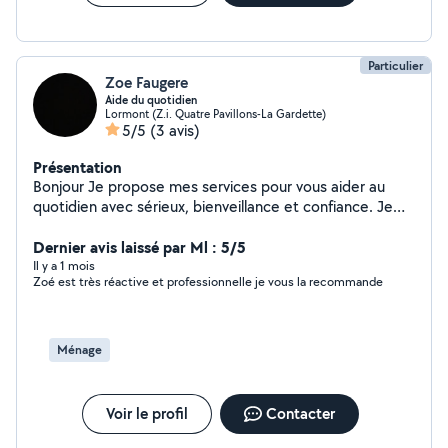
Particulier
Zoe Faugere
Aide du quotidien
Lormont (Z.i. Quatre Pavillons-La Gardette)
5/5
(3 avis)
Présentation
Bonjour Je propose mes services pour vous aider au
quotidien avec sérieux, bienveillance et confiance. Je
suis disponible pour : Le ménage et l'entretien de la
maison Le baby-sitting et la garde d'enfants lors
Dernier avis laissé par Ml : 5/5
d'événements ou autre Les courses et l'aide aux
Il y a 1 mois
Zoé est très réactive et professionnelle je vous la recommande
personnes âgées ou en incapacité de se déplacer Les
promenades et la garde d'animaux (chiens, chats et
autres animaux) ou encore arroser vos plantes pendant
vos voyages ou vos absences L'aide ponctuelle pour les
Ménage
personnes ayant besoin d'un coup de main À très vite !
Voir le profil
Contacter