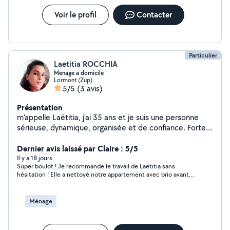
Voir le profil
Contacter
Particulier
Laetitia ROCCHIA
Menage a domicile
Lormont (Zup)
5/5
(3 avis)
Présentation
m'appelle Laëtitia, j'ai 35 ans et je suis une personne
sérieuse, dynamique, organisée et de confiance. Forte
de 5 ans d'expérience dans le domaine du ménage,
j'accorde une grande importance à la qualité de mon
Dernier avis laissé par Claire : 5/5
travail et à la satisfaction de mes clients. Ponctuelle,
Il y a 18 jours
Super boulot ! Je recommande le travail de Laetitia sans
discrète et minutieuse, je m'investis pleinement dans
hésitation ! Elle a nettoyé notre appartement avec brio avant
chaque intervention afin de vous offrir un intérieur
notre état des lieux. Très sympathique, ponctuelle et réactive.
propre et agréable. J'interviens à Lormont et dans les
communes alentour. N'hésitez pas à me contacter, je
Ménage
serai ravie d'échanger avec vous et de répondre à vos
besoins.