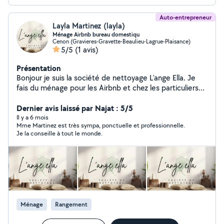
Auto-entrepreneur
Layla Martinez (layla)
Ménage Airbnb bureau domestiqu
Cenon (Gravieres-Gravette-Beaulieu-Lagrue-Plaisance)
5/5
(1 avis)
Présentation
Bonjour je suis la société de nettoyage L'ange Ella. Je
fais du ménage pour les Airbnb et chez les particuliers
et aussi du grand nettoyage ( terrasse, meubles de
jardin etc ), le ménage après les chantiers et le
Dernier avis laissé par Najat : 5/5
nettoyage après les sinistres , je fait aussi le nettoyage
Il y a 6 mois
Mme Martinez est très sympa, ponctuelle et professionnelle.
des logement chez les personnes qui ont le syndrome
Je la conseille à tout le monde.
de Diogène.
Ménage
Rangement