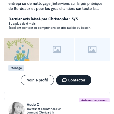
entreprise de nettoyage j'interviens sur la périphérique
de Bordeaux et pour les gros chantiers sur toute la
gironde. Je fournis tout matériel et produits. Nettoyage
de bureaux ,industrie, commerce ou maison particulier.
Dernier avis laissé par Christophe : 5/5
(terrasses, maisons, appartements, résidence, sols,
Il y a plus de 6 mois
Excellent contact et compréhension très rapide du besoin.
vitres, nettoyage apres chantier, débarrassage de
maison. N'hésitez pas a me contacter pour toutes
informations complémentaires.
Ménage
Voir le profil
Contacter
Auto-entrepreneur
Aude C
Traiteur et Formatrice Hcr
Lormont (Genicart 1)