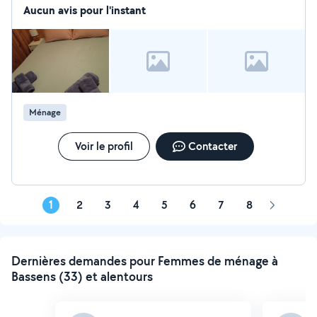
Aucun avis pour l'instant
Ménage
Voir le profil
Contacter
1
2
3
4
5
6
7
8
Page
suivante
Dernières demandes pour Femmes de ménage à
Bassens (33) et alentours