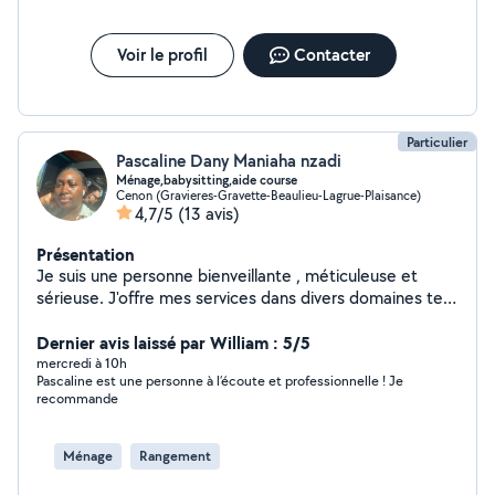
Voir le profil
Contacter
Particulier
Pascaline Dany Maniaha nzadi
Ménage,babysitting,aide course
Cenon (Gravieres-Gravette-Beaulieu-Lagrue-Plaisance)
4,7/5
(13 avis)
Présentation
Je suis une personne bienveillante , méticuleuse et
sérieuse. J'offre mes services dans divers domaines tels
que le ménage, baby-sitting et aides aux courses Je suis
assez flexible . J'aime donner de mon temps pour aider
Dernier avis laissé par William : 5/5
les autres
mercredi à 10h
Pascaline est une personne à l’écoute et professionnelle ! Je
recommande
Ménage
Rangement