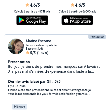
4,6/5
4,6/5
Calculé à partir de 48731 avis
Calculé à partir de 66000 avis
Particulier
Marine Escorne
Je vous aide au quotidien
Bassens (Sud)
5/5
(1 avis)
Présentation
Bonjour je viens de prendre mes marques sur Allovoisin.
J' ai pas mal d'années d'experience dans l'aide à la
perssonne l'entretien des locaux. J'ai un bon relationnel
avec les enfants.organisée et ponctuelle je serai ravi de
Dernier avis laissé par Gil : 5/5
travailler avec vous tres prochainement. Merci de votre
Il y a 26 jours
Marine a été très professionnelle et tellement arrangeante je
attention
vous la recommande les yeux fermés satisfaction garantie.
Merci encore Marine
Ménage