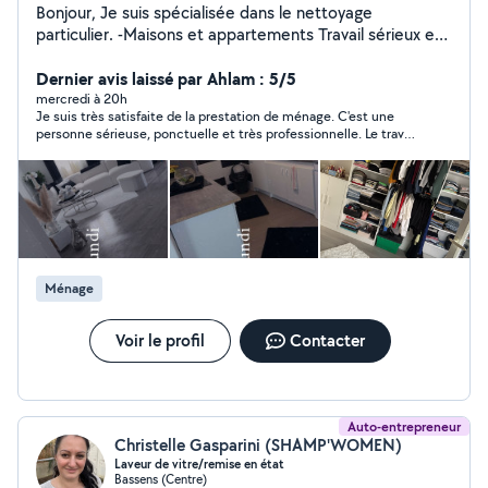
Bonjour, Je suis spécialisée dans le nettoyage
particulier. -Maisons et appartements Travail sérieux et
soigné, avec des tarifs adaptés à vos besoins.
Dernier avis laissé par Ahlam : 5/5
mercredi à 20h
Je suis très satisfaite de la prestation de ménage. C'est une
personne sérieuse, ponctuelle et très professionnelle. Le travail
est toujours impeccable, réalisé avec soin et efficacité. Je
recommande vivement ses services à toute personne
recherchant une femme de ménage de confiance. Merci pour
votre excellent travail !
Ménage
Voir le profil
Contacter
Auto-entrepreneur
Christelle Gasparini (SHAMP'WOMEN)
Laveur de vitre/remise en état
Bassens (Centre)