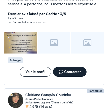
service à la personne, nous mettons notre expertise et
notre savoir-faire au service de votre intérieur pour vous
offrir un cadre de vie sain et agréable. Spécialisés dans
Dernier avis laissé par Cedric : 3/5
les prestations de ménage et repassage, nous
Il y a 9 jours
Je n’ai pas fait affaire avec eux
intervenons avec professionnalisme et efficacité pour
répondre à tous vos besoins. Que ce soit pour un
ménage minutieux, un repassage impeccable ou une
aide ponctuelle, nous sommes là pour vous simplifier la
vie ! Avec Logi' Clean tout s'illumine !
Ménage
Voir le profil
Contacter
Particulier
Cleitiane Gonçalo Coutinho
Je suis Perfectionniste
Ambarès-et-Lagrave (Chemin de la Vie)
4,6/5
(14 avis)