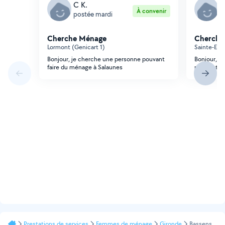
C K.
O
À convenir
postée mardi
p
Cherche Ménage
Cherche
Lormont (Genicart 1)
Sainte-Eula
Bonjour, je cherche une personne pouvant
Bonjour, 
faire du ménage à Salaunes
pour cet a
Prestations de services
Femmes de ménage
Gironde
Bassens