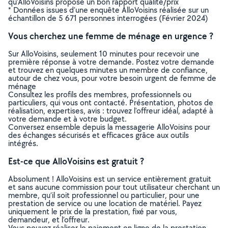
qu’AlloVoisins propose un bon rapport qualité/prix
* Données issues d’une enquête AlloVoisins réalisée sur un
échantillon de 5 671 personnes interrogées (Février 2024)
Vous cherchez une femme de ménage en urgence ?
Sur AlloVoisins, seulement 10 minutes pour recevoir une
première réponse à votre demande. Postez votre demande
et trouvez en quelques minutes un membre de confiance,
autour de chez vous, pour votre besoin urgent de femme de
ménage
Consultez les profils des membres, professionnels ou
particuliers, qui vous ont contacté. Présentation, photos de
réalisation, expertises, avis : trouvez l'offreur idéal, adapté à
votre demande et à votre budget.
Conversez ensemble depuis la messagerie AlloVoisins pour
des échanges sécurisés et efficaces grâce aux outils
intégrés.
Est-ce que AlloVoisins est gratuit ?
Absolument ! AlloVoisins est un service entièrement gratuit
et sans aucune commission pour tout utilisateur cherchant un
membre, qu’il soit professionnel ou particulier, pour une
prestation de service ou une location de matériel. Payez
uniquement le prix de la prestation, fixé par vous,
demandeur, et l’offreur.
Vous pouvez réaliser le paiement en ligne de la prestation