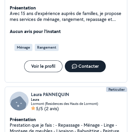
Présentation
Avec 15 ans d'expérience auprès de familles, je propose
mes services de ménage, rangement, repassage et
nettoyage de vos canapés/matelas. Sérieuse, discrète
et de confiance, je prends soin de votre intérieur avec
Aucun avis pour l'instant
efficacité et attention. Je m'adapte à vos besoins pour
des prestations ponctuelles ou régulières. Je reste
Ménage
Rangement
flexible concernant les horaires d'intervention
Voir le profil
Contacter
Particulier
Laura PANNEQUIN
Laura
Lormont (Residences des Hauts de Lormont)
5/5
(2 avis)
Présentation
Prestation que je fais : - Repassage - Ménage - Linge -
Montage de meubles - Livraison - Babysitting - Peinture