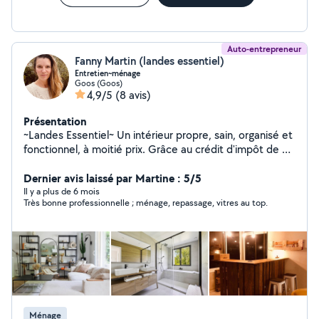
Auto-entrepreneur
Fanny Martin (landes essentiel)
Entretien~ménage
Goos (Goos)
4,9/5
(8 avis)
Présentation
~Landes Essentiel~ Un intérieur propre, sain, organisé et
fonctionnel, à moitié prix. Grâce au crédit d'impôt de 50
% avec avance immédiate, vous ne payez que la moitié
de vos prestations, sans avancer la totalité des frais.*
Dernier avis laissé par Martine : 5/5
~Ménage soigné régulier ou ponctuel. ~Nettoyage en
Il y a plus de 6 mois
Très bonne professionnelle ; ménage, repassage, vitres au top.
profondeur des canapés, tapis et matelas
(shampouineuse). ~Réorganisation & remise à niveau.
tri, rangement, entrée ou sortie de location, préparation
à la vente. ~Petit bricolage. Montage d'étagères, petits
travaux d'électricité, ajustements et réparations du
quotidien. Chaque intervention est sur mesure, réalisée
avec sérieux, discrétion et sens du détail. Vous payez 50
%, l'État règle le reste. Dax & les Landes. Devis
Ménage