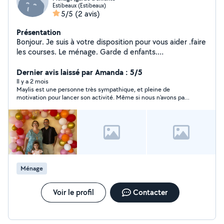
Estibeaux (Estibeaux)
5/5
(2 avis)
Présentation
Bonjour. Je suis à votre disposition pour vous aider .faire
les courses. Le ménage. Garde d enfants.
Repassage.merci je reste à votre disposition pour toute
question.
Dernier avis laissé par Amanda : 5/5
Il y a 2 mois
Maylis est une personne très sympathique, et pleine de
motivation pour lancer son activité. Même si nous n'avons pas
concrétiser notre collaboration (pour des raisons qui n'ont rien
à voir avec son profil), je la recommande vivement. Merci
Maylis
Ménage
Voir le profil
Contacter