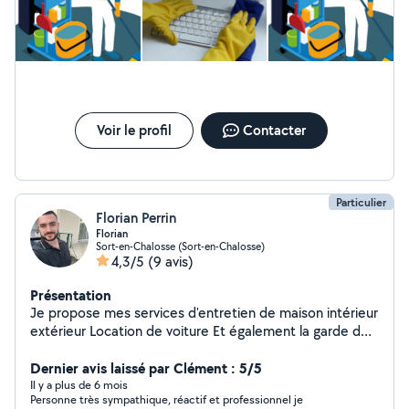
Voir le profil
Contacter
Particulier
Florian Perrin
Florian
Sort-en-Chalosse (Sort-en-Chalosse)
4,3/5
(9 avis)
Présentation
Je propose mes services d'entretien de maison intérieur
extérieur Location de voiture Et également la garde de
vos animaux , balades ou éducation , je suis diplômé
dans le milieu canin
Dernier avis laissé par Clément : 5/5
Il y a plus de 6 mois
Personne très sympathique, réactif et professionnel je