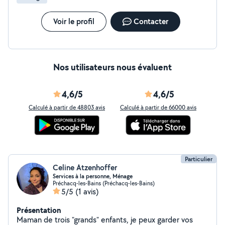
personnalisé. * Prestations éligibles au crédit d'impôt
selon les conditions en vigueur.
Voir le profil
Contacter
Nos utilisateurs nous évaluent
4,6/5
4,6/5
Calculé à partir de 48803 avis
Calculé à partir de 66000 avis
Particulier
Celine Atzenhoffer
Services à la personne, Ménage
Préchacq-les-Bains (Préchacq-les-Bains)
5/5
(1 avis)
Présentation
Maman de trois "grands" enfants, je peux garder vos