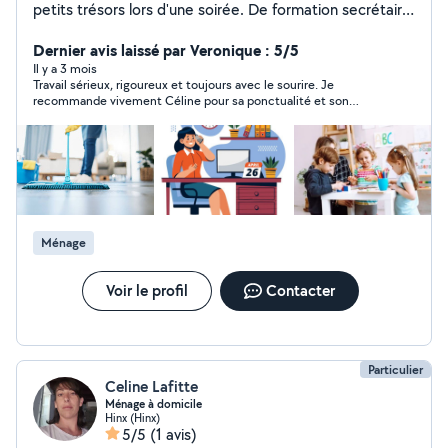
petits trésors lors d'une soirée. De formation secrétaire
comptable, je peux vous aider dans vos démarches
administratives. Actuellement, je suis ASH en milieu
Dernier avis laissé par Veronique : 5/5
hospitalier, c'est à dire "femme de ménage" dans les
Il y a 3 mois
Travail sérieux, rigoureux et toujours avec le sourire. Je
chambres de patients et communs depuis 5 ans. Le
recommande vivement Céline pour sa ponctualité et son
nettoyage et la désinfection n'ont plus de secret pour
professionnalisme.
moi. Si vous avez des animaux à la maison cela ne me
dérange pas, j'ai deux chats. J'étudie vos propositions.
Ménage
Voir le profil
Contacter
Particulier
Celine Lafitte
Ménage à domicile
Hinx (Hinx)
5/5
(1 avis)