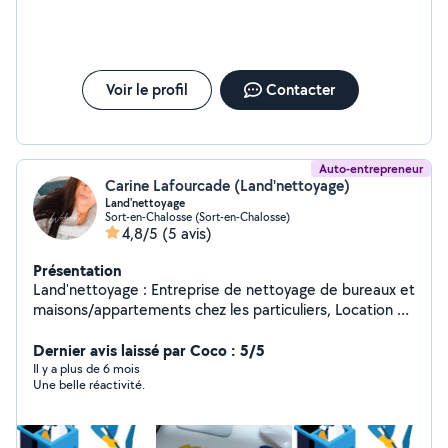
Voir le profil
Contacter
Auto-entrepreneur
Carine Lafourcade (Land'nettoyage)
Land'nettoyage
Sort-en-Chalosse (Sort-en-Chalosse)
4,8/5
(5 avis)
Présentation
Land'nettoyage : Entreprise de nettoyage de bureaux et
maisons/appartements chez les particuliers, Location de
RBNB. DEVIS sur demande. ET aide a domicile (aide aux
repas, accompagnement aux courses). CESU ACCEPTE
Dernier avis laissé par Coco : 5/5
Pour tous renseignements veuillez me contacter via mon
Il y a plus de 6 mois
Une belle réactivité.
site internet (Landnettoyage) ou sur mon téléphone ou
par message privé.