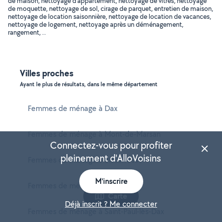
de maison, nettoyage d'appartement, nettoyage de vitres, nettoyage
de moquette, nettoyage de sol, cirage de parquet, entretien de maison,
nettoyage de location saisonnière, nettoyage de location de vacances,
nettoyage de logement, nettoyage après un déménagement,
rangement, ..
Villes proches
Ayant le plus de résultats, dans le même département
Femmes de ménage à Dax
Femmes de ménage à Mont-de-Marsan
Connectez-vous pour profiter
pleinement d'AlloVoisins
Femmes de ménage à Biscarrosse
M'inscrire
Femmes de ménage à Capbreton
Carte
Déjà inscrit ? Me connecter
Femmes de ménage à Saint-Paul-lès-Dax