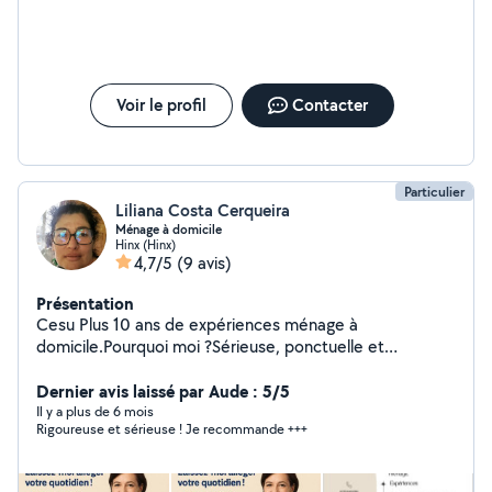
quatre pattes si nécessaire. N'hésitez pas à me
contacter pour toute demande.
Voir le profil
Contacter
Particulier
Liliana Costa Cerqueira
Ménage à domicile
Hinx (Hinx)
4,7/5
(9 avis)
Présentation
Cesu Plus 10 ans de expériences ménage à
domicile.Pourquoi moi ?Sérieuse, ponctuelle et
discrète.Maniaque, Sens du détail et du travail bien
fait.Flexible selon vos besoins,chaque maison est
Dernier avis laissé par Aude : 5/5
unique, je m'adapte à la votre.Expérience et passion du
Il y a plus de 6 mois
Rigoureuse et sérieuse ! Je recommande +++
métier : le ménage cest mon domaine ! Spécialiste du
ménage à domicile, je mets tout mon savoir-faire au
service de votre bien-etre. Ordre, propreté, hygiène :