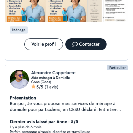
ce sont mes priorités. Libérez-vous de vos corvées, je
me occupe !Vous manquez de temps ? Vous etes
fatiguée par les taches ménagères ?Respirez, je suis là
pour vous soulager ! Qui suis-je ?
Ménage
Voir le profil
Contacter
Particulier
Alexandre Cappelaere
Aide-ménager à Domicile
Goos (Goos)
5/5
(1 avis)
Présentation
Bonjour, Je vous propose mes services de ménage à
domicile pour particuliers, en CESU déclaré. Entretien
courant du logement Cuisine, salle de bain, sols,
poussières Changement des draps / linge si besoin
Dernier avis laissé par Anne : 5/5
Toujours la même personne 16 / heure (CESU congés
Il y a plus de 6 mois
Parfait, personne aimable, discrète et travailleuse.