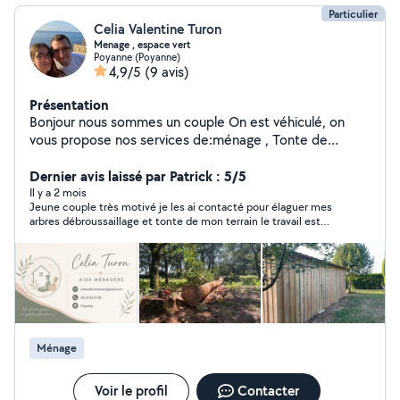
Particulier
Celia Valentine Turon
Menage , espace vert
Poyanne (Poyanne)
4,9/5
(9 avis)
Présentation
Bonjour nous sommes un couple On est véhiculé, on
vous propose nos services de:ménage , Tonte de
pelouse, taille de haie, maçonnerie
Dernier avis laissé par Patrick : 5/5
Il y a 2 mois
Jeune couple très motivé je les ai contacté pour élaguer mes
arbres débroussaillage et tonte de mon terrain le travail est
parfait rapide rien à dire je les recommande à 100% vous
pouvez les contacter les yeux fermés nous pour notre part
nous les recontacterons et monsieur aussi fait de la
maçonnerie et madame des ménages au cas où n’hésitez
couple très sérieux fidèle à nos attentes
Ménage
Voir le profil
Contacter