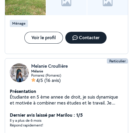
Ménage
Voir le profil
Contacter
Particulier
Melanie Croullière
Mélanie
Pomarez (Pomarez)
4/5
(16 avis)
Présentation
Étudiante en 5 ème annee de droit, je suis dynamique
et motivée à combiner mes études et le travail. Je
réalise depuis des années, des ménages, aides aux
devoirs et baby-sittings. N hésitez pas à me contacter
Dernier avis laissé par Marilou : 1/5
Il y a plus de 6 mois
Répond rapidement!