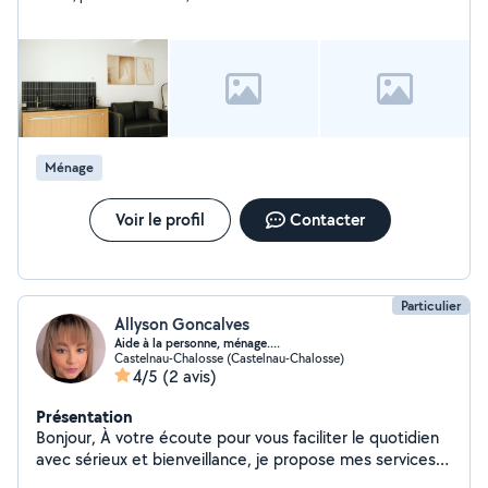
payés inclus) Disponible du lundi au vendredi de 9h à 17h
et le samedi de 9h à 13h. Zone d'intervention : Dax et
alentours (20 km) Idéal pour un entretien régulier ou
ponctuel. Contactez-moi par message. Bonne journée.
Alex.
Ménage
Voir le profil
Contacter
Particulier
Allyson Goncalves
Aide à la personne, ménage....
Castelnau-Chalosse (Castelnau-Chalosse)
4/5
(2 avis)
Présentation
Bonjour, À votre écoute pour vous faciliter le quotidien
avec sérieux et bienveillance, je propose mes services à
domicile, rémunérés via CESU. Mes prestations : -Aide