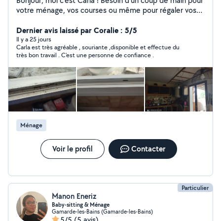
Bonjour, moi c'est Carla ! Besoin d'un coup de main pour
votre ménage, vos courses ou même pour régaler vos
papilles avec de délicieux plats portugais ? Vous êtes au
bon endroit ! Je suis une fée du logis, une experte du
Dernier avis laissé par Coralie : 5/5
balai et une magicienne des fourneaux (avec une petite
Il y a 25 jours
Carla est très agréable , souriante ,disponible et effectue du
préférence pour les pasteis de nata plutôt que la
très bon travail . C'est une personne de confiance .
poussière !). Souriante, efficace et toujours de bonne
humeur, je mets mon énergie au service de votre
quotidien. Alors, prêt(e) à vous simplifier la vie ?
Contactez-moi, et laissez-moi faire le reste !
Ménage
Voir le profil
Contacter
Particulier
Manon Eneriz
Baby-sitting & Ménage
Gamarde-les-Bains (Gamarde-les-Bains)
5/5
(5 avis)