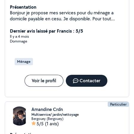
Présentation
Bonjour je propose mes services pour du ménage a
domicile payable en cesu. Je disponible. Pour tout
renseignements n'hésitez pas a me contacter.
Cordialement
Dernier avis laissé par Francis : 5/5
Il y a 4 mois
Dommage
Ménage
Voir le profil
Contacter
Particulier
Amandine Crdn
Multiservice/ jardin/nettoyage
Bergouey (Bergouey)
5/5
(1 avis)