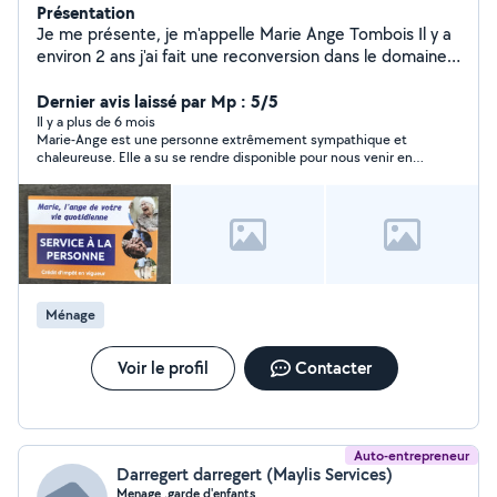
Présentation
Je me présente, je m'appelle Marie Ange Tombois Il y a
environ 2 ans j'ai fait une reconversion dans le domaine
de l'aide à la personne (assistante de vie aux familles).
J'ai obtenu mon diplôme Durant ma période de
Dernier avis laissé par Mp : 5/5
formation j'ai eu la chance de réaliser un stage au sein
Il y a plus de 6 mois
Marie-Ange est une personne extrêmement sympathique et
de l'ADMR et celui-ci m'a permis de voir le métier
chaleureuse. Elle a su se rendre disponible pour nous venir en
d'auxiliaire de plus près et de façon plus précise. Depuis
aide et nous l'en remercions. Nous sommes très satisfaits de
plus d'un An j'accompagne des personnes dans leurs
sa prestation et n'hésiterons pas à faire appel à elle.
vies quotidiennes. Je suis joyeuse, empathique,
respectueuse et très disponible avec les personnes que
j'accompagne.
Ménage
Voir le profil
Contacter
Auto-entrepreneur
Darregert darregert (Maylis Services)
Menage ,garde d'enfants