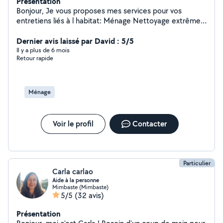
Présentation
Bonjour, Je vous proposes mes services pour vos
entretiens liés à l habitat: Ménage Nettoyage extrême
Enlèvement d encombrants Nettoyage Jardinage
Desherbage Tonte de pelouse Débroussailleuse
Dernier avis laissé par David : 5/5
Courses.. Gardiennage maison/ animaux lors de vos
Il y a plus de 6 mois
Retour rapide
vacances
Ménage
Voir le profil
Contacter
Particulier
Carla carlao
Aide à la personne
Mimbaste (Mimbaste)
5/5
(32 avis)
Présentation