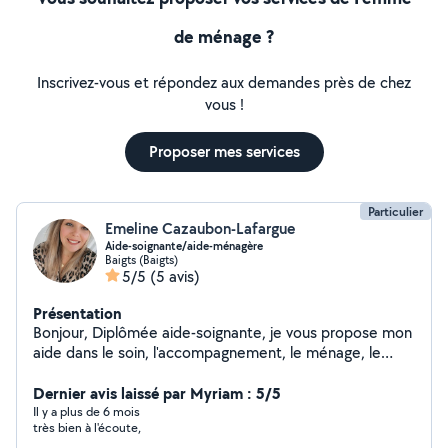
de ménage ?
Inscrivez-vous et répondez aux demandes près de chez
vous !
Proposer mes services
Particulier
Emeline Cazaubon-Lafargue
Aide-soignante/aide-ménagère
Baigts (Baigts)
5/5
(5 avis)
Présentation
Bonjour, Diplômée aide-soignante, je vous propose mon
aide dans le soin, l'accompagnement, le ménage, le
repassage, les courses et la garde. J'ai également une
expérience dans le secrétariat, si besoin dans vos
Dernier avis laissé par Myriam : 5/5
démarches administratives. Je suis passionnée par les
Il y a plus de 6 mois
très bien à l'écoute,
animaux, je peux donc vous rendre service avec vos