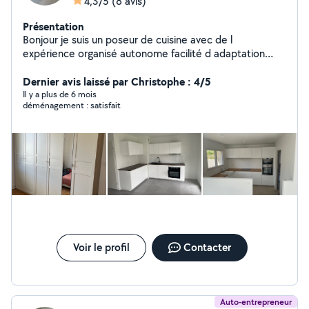
4,3/5
(8 avis)
Présentation
Bonjour je suis un poseur de cuisine avec de l
expérience organisé autonome facilité d adaptation
travail rigoureux disponible aussi pour montage de
meubles dressing et autres ainsi que des luminaires n
Dernier avis laissé par Christophe : 4/5
hésitez pas a me contacter .
Il y a plus de 6 mois
déménagement : satisfait
Voir le profil
Contacter
Auto-entrepreneur