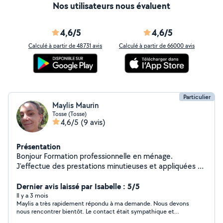
Nos utilisateurs nous évaluent
4,6/5
4,6/5
Calculé à partir de 48731 avis
Calculé à partir de 66000 avis
Particulier
Maylis Maurin
Tosse (Tosse)
4,6/5
(9 avis)
Présentation
Bonjour Formation professionnelle en ménage.
J'effectue des prestations minutieuses et appliquées à
domicile. J'accepte les contrats à l'année ou RBNB. Je
passe par le CESU ou en MICRO-ENTREPRISE. Je reste
Dernier avis laissé par Isabelle : 5/5
à disposition pour toutes questions. Belle journée.
Il y a 3 mois
Maylis a très rapidement répondu à ma demande. Nous devons
Maylis
nous rencontrer bientôt. Le contact était sympathique et
agréable : à suivre !