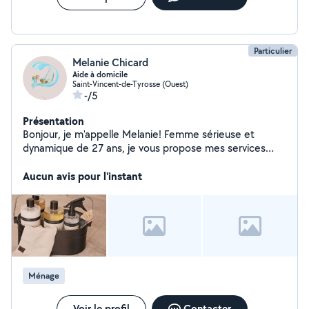
Particulier
Melanie Chicard
Aide à domicile
Saint-Vincent-de-Tyrosse (Ouest)
-/5
Présentation
Bonjour, je m'appelle Melanie! Femme sérieuse et
dynamique de 27 ans, je vous propose mes services
pour de l'aide ménagère . Disponible immédiatement, je
suis rigoureuse, organisée et soucieuse de rendre votre
Aucun avis pour l'instant
espace propre et agréable . Mon objectif est de vous
offrir un service soigné et adapté à vos besoins, pour
que vous puissiez profiter pleinement de votre temps
libre ! N'hésitez pas à me contacter !
Ménage
Voir le profil
Contacter