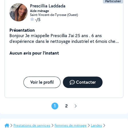
Particulier
Prescillia Laddada
Aide ménage
Saint-Vincent-de-Tyrosse (Ouest)
-/5
Présentation
Bonjour Je m'appelle Prescillia J'ai 25 ans . 6 ans
d'expérience dans le nettoyage industriel et 6mois chez
les particulier. N'hésitez pas a me contacter 3ans
d'expérience d'animatrice période péri scolaire Je suis a
Aucun avis pour l'instant
la recherche de particulier
Voir le profil
Contacter
1
2
Page
suivante
Prestations de services
Femmes de ménage
Landes