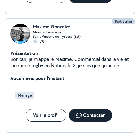
viendrai vous rencontrer ,mieux me présenter avec
plaisir et échanger avec vous
Particulier
Maxime Gonzalez
Maxime Gonzalez
Saint-Vincent-de-Tyrosse (Est)
-/5
Présentation
Bonjour, je m'appelle Maxime. Commercial dans la vie et
joueur de rugby en Nationale 2, je suis quelqu'un de
sérieux, dynamique et de confiance. J'aime le travail
bien fait et je m'investis toujours à 100 % dans ce que
Aucun avis pour l'instant
j'entreprends. Je propose mes services avec
professionnalisme et bonne humeur. Ponctuel, soigneux
Ménage
et respectueux, je prends le temps de faire les choses
correctement et de laisser un chantier propre. N'hésitez
pas à me contacter, je réponds rapidement et je serai
Voir le profil
Contacter
ravi de vous aider. À très vite