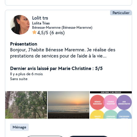
Particulier
Lolit trs
Lolita Trias
Bénesse-Maremne (Bénesse-Maremne)
4,5/5
(6 avis)
Présentation
Bonjour, J'habite Bénesse Maremne. Je réalise des
prestations de services pour de l'aide à la vie
quotidienne : garde d'enfants Accompagnent Aide
administrative Aide ménagère Gestion locative
Dernier avis laissé par Marie Christine : 5/5
Véhiculée Disponible Méticuleuse Je reste à votre
Il y a plus de 6 mois
Sans suite
disposition
Ménage