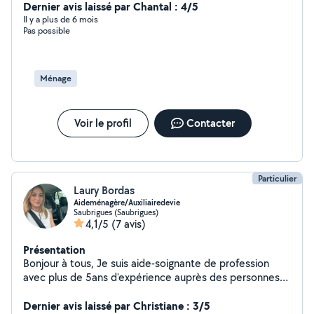
Dernier avis laissé par Chantal : 4/5
Il y a plus de 6 mois
Pas possible
Ménage
Voir le profil
Contacter
Particulier
Laury Bordas
Aideménagère/Auxiliairedevie
Saubrigues (Saubrigues)
4,1/5
(7 avis)
Présentation
Bonjour à tous, Je suis aide-soignante de profession
avec plus de 5ans d'expérience auprès des personnes
et de leur environnement et j'exerce aussi en tant que
auxiliaire de vie et aide ménagère à domicile.
Dernier avis laissé par Christiane : 3/5