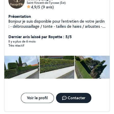
Saint-Vincent-de-Tyrosse (Est)
4,9/5
(9 avis)
Présentation
Bonjour je suis disponible pour l'entretien de votre jardin
: - débroussaillage / tonte - tailles de haies / arbustes -
tailles de branches / arbres - nettoyage complet (
soufflage / ramassage ) - plantations / engazonnement -
Dernier avis laissé par Royette : 5/5
pose de gazon en plaque - diverses petites créations /
Il y a plus de 6 mois
Très réactif
bricolage Multiservices
Voir le profil
Contacter