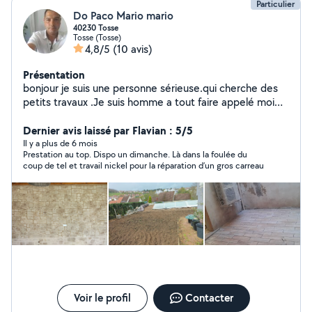
Particulier
Do Paco Mario mario
40230 Tosse
Tosse (Tosse)
4,8/5
(10 avis)
Présentation
bonjour je suis une personne sérieuse.qui cherche des
petits travaux .Je suis homme a tout faire appelé moi
voir mon profil .. zéro six /dix sept/ dix sept /quatre-
Dernier avis laissé par Flavian : 5/5
vingt-dix sept/ treize
Il y a plus de 6 mois
Prestation au top. Dispo un dimanche. Là dans la foulée du
coup de tel et travail nickel pour la réparation d’un gros carreau
Voir le profil
Contacter