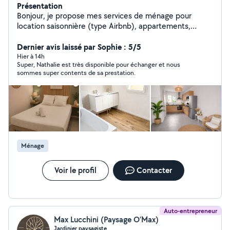
Présentation
Bonjour, je propose mes services de ménage pour
location saisonnière (type Airbnb), appartements,
maison ainsi que pour les particuliers en régulier ou
ponctuel. Les particuliers peuvent bénéficier de l'avance
Dernier avis laissé par Sophie : 5/5
immédiate du crédit d'impôt (50%). Sérieuse, organisée
Hier à 14h
Super, Nathalie est très disponible pour échanger et nous
et minutieuse, j'ai à cœur de fournir un travail soigné et
sommes super contents de sa prestation.
de qualité. Réactive et ponctuelle, je m'adapte à vos
besoins . N'hésitez pas à me contacter pour plus
d'informations.
Ménage
Voir le profil
Contacter
Auto-entrepreneur
Max Lucchini (Paysage O’Max)
Jardinier paysagiste