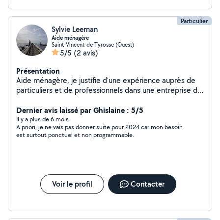
Particulier
Sylvie Leeman
Aide ménagère
Saint-Vincent-de-Tyrosse (Ouest)
5/5
(2 avis)
Présentation
Aide ménagère, je justifie d'une expérience auprès de
particuliers et de professionnels dans une entreprise de
nettoyage locale. À l'écoute de vos priorités et de vos
exigences, je vous invite à me contacter pour plus de
Dernier avis laissé par Ghislaine : 5/5
renseignements. Merci pour votre attention et à
Il y a plus de 6 mois
A priori, je ne vais pas donner suite pour 2024 car mon besoin
bientôt.
est surtout ponctuel et non programmable.
Voir le profil
Contacter