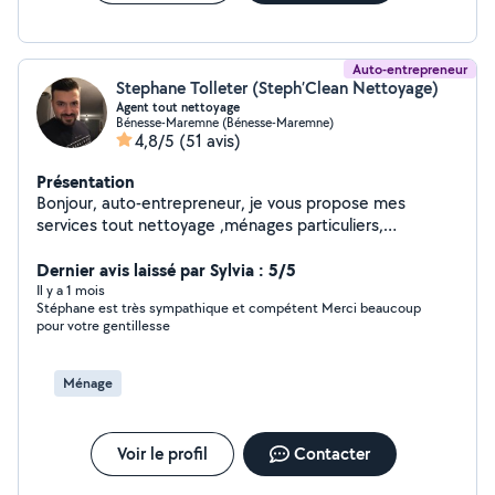
Auto-entrepreneur
Stephane Tolleter (Steph’Clean Nettoyage)
Agent tout nettoyage
Bénesse-Maremne (Bénesse-Maremne)
4,8/5
(51 avis)
Présentation
Bonjour, auto-entrepreneur, je vous propose mes
services tout nettoyage ,ménages particuliers,
nettoyage de vitres , karcher sur terrasse , aide
déménagement , remise en états , nettoyage extérieur,
Dernier avis laissé par Sylvia : 5/5
travail pro et soignée , n'hésitez pas a me contacter ..
Il y a 1 mois
Stéphane est très sympathique et compétent Merci beaucoup
pour votre gentillesse
Ménage
Voir le profil
Contacter