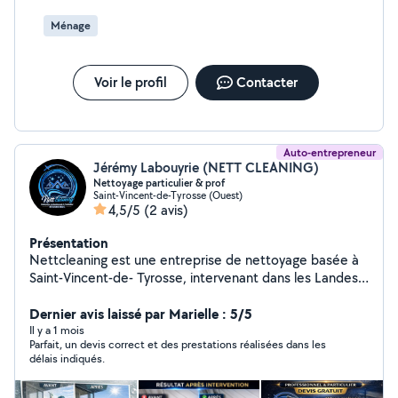
Ménage
Voir le profil
Contacter
Auto-entrepreneur
Jérémy Labouyrie (NETT CLEANING)
Nettoyage particulier & prof
Saint-Vincent-de-Tyrosse (Ouest)
4,5/5
(2 avis)
Présentation
Nettcleaning est une entreprise de nettoyage basée à
Saint-Vincent-de- Tyrosse, intervenant dans les Landes
et le Pays basque. J'accompagne les particuliers comme
les professionnels dans l'entretien et la remise en
Dernier avis laissé par Marielle : 5/5
propreté de leurs espaces, avec sérieux, efficacité et
Il y a 1 mois
Parfait, un devis correct et des prestations réalisées dans les
discrétion. Mes prestations comprennent: : Nettoyage
délais indiqués.
de maison & appartement : Nettoyage vitre, baie
vitrée, véranda : Remise en état, fin de chantier :