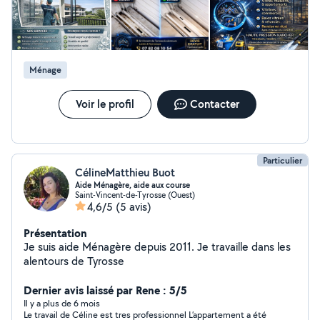
Nettoyage haute pression : Espace vert, tonte ,
débroussailleuse N'hésitez pas à me contacter
Nett'cleaning
Ménage
Voir le profil
Contacter
Particulier
CélineMatthieu Buot
Aide Ménagère, aide aux course
Saint-Vincent-de-Tyrosse (Ouest)
4,6/5
(5 avis)
Présentation
Je suis aide Ménagère depuis 2011. Je travaille dans les
alentours de Tyrosse
Dernier avis laissé par Rene : 5/5
Il y a plus de 6 mois
Le travail de Céline est tres professionnel L’appartement a été