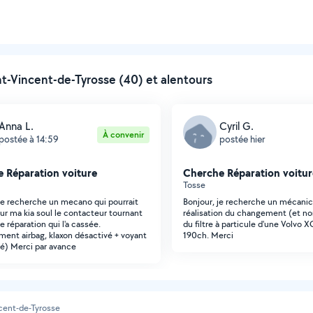
t-Vincent-de-Tyrosse (40) et alentours
Anna L.
Cyril G.
À convenir
postée à 14:59
postée hier
 Réparation voiture
Cherche Réparation voitur
Tosse
Je recherche un mecano qui pourrait
Bonjour, je recherche un mécanic
ur ma kia soul le contacteur tournant
réalisation du changement (et n
e réparation qui l'a cassée.
du filtre à particule d'une Volvo 
ment airbag, klaxon désactivé + voyant
190ch. Merci
é) Merci par avance
cent-de-Tyrosse