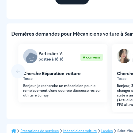
Dernières demandes pour Mécaniciens voiture à Sain
Particulier V.
À convenir
postée à 16:16
Cherche Réparation voiture
Cherche
Tosse
Tosse
Bonjour, je recherche un mécanicien pour le
Bonjour, 
remplacement d'une courroie d'accessoires sur
changer s
utilitaire Jumpy
suite à un
(Actuelle
EPS allum
Prestations de services
Mécaniciens voiture
Landes
Saint-Vin