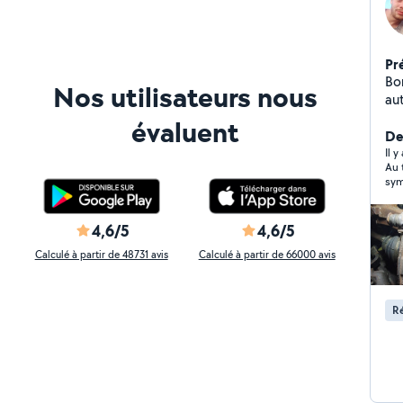
Pr
Bo
Nos utilisateurs nous
aut
au
évaluent
journée Ps si ses 
De
pa
Il y
Au top ! Je recommande. C
dé
sym
4,6/5
4,6/5
Calculé à partir de 48731 avis
Calculé à partir de 66000 avis
Ré