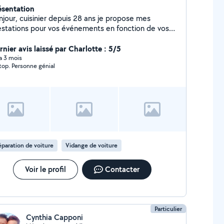
ésentation
njour, cuisinier depuis 28 ans je propose mes
estations pour vos événements en fonction de vos
uhaits, travaillant en binôme avec ma conjointe nous
surerons le bon déroulement des choses, à votre
rnier avis laissé par Charlotte : 5/5
icile ou un lieu sympa sur Biarritz à partir de 50
 a 3 mois
top. Personne génial
rsonnes. N'hésitez pas à me solliciter, demander un
is, prix attractifs et compétitifs. Également
ponible pour entretien véhicules, vidanges,
sques/plaquettes, codes défauts pour tout le groupe
G (volkswagen/audi/ seat/skoda/ porsche) Prix au
s juste, pas de facturation à l'heure, juste un forfait
apté à chaque personne.
paration de voiture
Vidange de voiture
Voir le profil
Contacter
Particulier
Cynthia Capponi