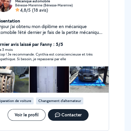
Mécanique automobile
Bénesse-Maremne (Bénesse-Maremne)
4,8/5
(18 avis)
ésentation
njour j'ai obtenu mon diplôme en mécanique
omobile l'été dernier je fais de la petite mécanique
tomobile n'hésitez pas à me contacter bonne
moi qui me déplace déplacement a
rnier avis laissé par Fanny : 5/5
yer et si ces vous qui Vien a mon domicile
 a 3 mois
ynthia est consciencieuse et très
placement gratuit vu que je me déplace pas
pathique. Si besoin, je repasserai par elle
paration de voiture
Changement d'alternateur
Voir le profil
Contacter