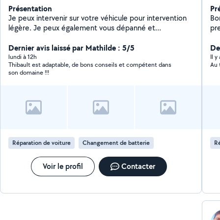
Présentation
Pr
Je peux intervenir sur votre véhicule pour intervention
Bo
légère. Je peux également vous dépanné et
pr
transporter votre véhicule via une depaneuse.
so
N'hésitez pas je reste disponible
Dernier avis laissé par Mathilde : 5/5
as
De
dom
lundi à 12h
Il y
Thibault est adaptable, de bons conseils et compétent dans
Au 
pe
son domaine !!!
dev
dis
di
VA
plu
ad
Réparation de voiture
Changement de batterie
Ré
Voir le profil
Contacter