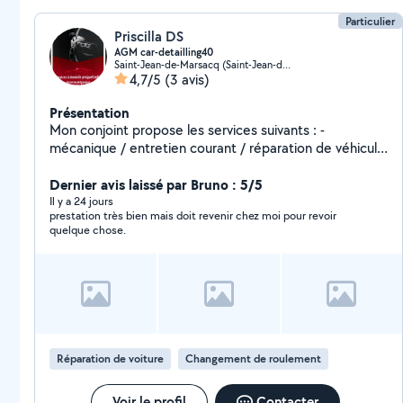
Particulier
Priscilla DS
AGM car-detailling40
Saint-Jean-de-Marsacq (Saint-Jean-de-Marsacq)
4,7/5
(3 avis)
Présentation
Mon conjoint propose les services suivants : -
mécanique / entretien courant / réparation de véhicule
- nettoyage intérieur / extérieur de véhicule -
carrosserie / peinture de véhicule DISPONIBLE
Dernier avis laissé par Bruno : 5/5
RAPIDEMENT
Il y a 24 jours
prestation très bien mais doit revenir chez moi pour revoir
quelque chose.
Réparation de voiture
Changement de roulement
Voir le profil
Contacter