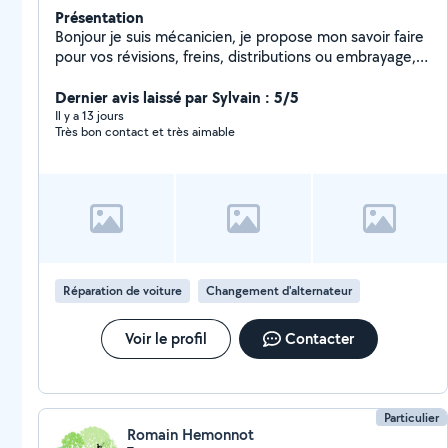
Présentation
Bonjour je suis mécanicien, je propose mon savoir faire
pour vos révisions, freins, distributions ou embrayage,
train avant échappement ou autre. Spécialisé PSA mais
je connais toutes les marques.
Dernier avis laissé par Sylvain : 5/5
Il y a 13 jours
Très bon contact et très aimable
Réparation de voiture
Changement d'alternateur
Voir le profil
Contacter
Particulier
Romain Hemonnot