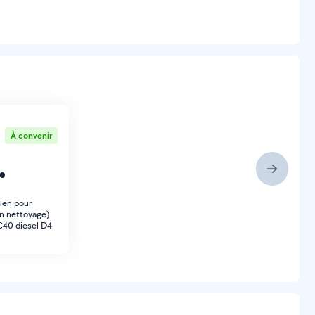
À convenir
e
ien pour
on nettoyage)
XC40 diesel D4