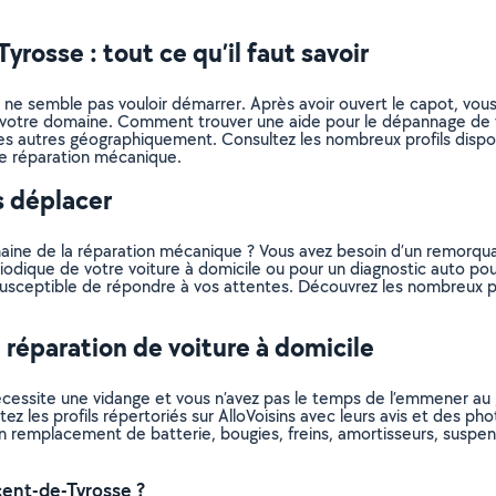
rosse : tout ce qu’il faut savoir
ne semble pas vouloir démarrer. Après avoir ouvert le capot, vous 
as votre domaine. Comment trouver une aide pour le dépannage de 
es autres géographiquement. Consultez les nombreux profils dispon
 de réparation mécanique.
s déplacer
aine de la réparation mécanique ? Vous avez besoin d’un remorquag
riodique de votre voiture à domicile ou pour un diagnostic auto pou
 susceptible de répondre à vos attentes. Découvrez les nombreux p
 réparation de voiture à domicile
nécessite une vidange et vous n’avez pas le temps de l’emmener au
ltez les profils répertoriés sur AlloVoisins avec leurs avis et des 
n remplacement de batterie, bougies, freins, amortisseurs, suspens
ent-de-Tyrosse ?