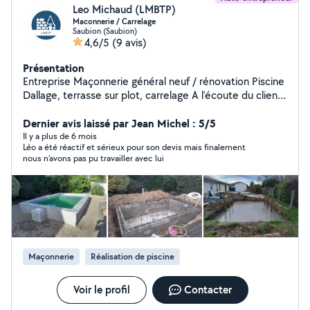
Leo Michaud (LMBTP)
Maconnerie / Carrelage
Saubion (Saubion)
4,6/5
(9 avis)
Présentation
Entreprise Maçonnerie général neuf / rénovation Piscine
Dallage, terrasse sur plot, carrelage A l'écoute du client
et de ses demandes. Réactif par téléphone N'hésitez
pas à me joindre pour toutes demandes
Dernier avis laissé par Jean Michel : 5/5
complémentaires.
Il y a plus de 6 mois
Léo a été réactif et sérieux pour son devis mais finalement
nous n’avons pas pu travailler avec lui
Maçonnerie
Réalisation de piscine
Voir le profil
Contacter