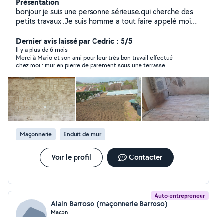
Présentation
bonjour je suis une personne sérieuse.qui cherche des
petits travaux .Je suis homme a tout faire appelé moi
voir mon profil .. zéro six /dix sept/ dix sept /quatre-
Dernier avis laissé par Cedric : 5/5
vingt-dix sept/ treize
Il y a plus de 6 mois
Merci à Mario et son ami pour leur très bon travail effectué
chez moi : mur en pierre de parement sous une terrasse
couverte. Travail soigné, propre et respect des délais avec en
plus des conseils de leur part. Je n hesiterai pas à faire appel de
nouveau à lui si besoin. Bonne continuation et au plaisir.
Maçonnerie
Enduit de mur
Voir le profil
Contacter
Auto-entrepreneur
Alain Barroso (maçonnerie Barroso)
Macon