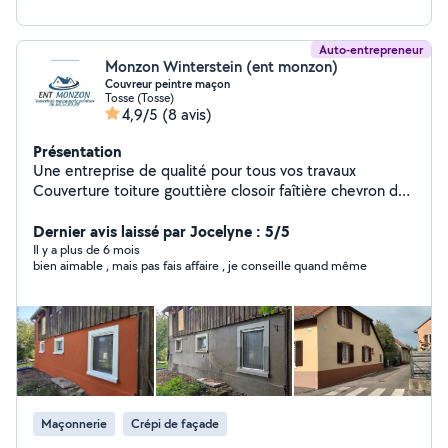
Auto-entrepreneur
Monzon Winterstein (ent monzon)
Couvreur peintre maçon
Tosse (Tosse)
4,9/5
(8 avis)
Présentation
Une entreprise de qualité pour tous vos travaux
Couverture toiture gouttière closoir faîtière chevron de
rive isolation habillage desou de toit Habillage chien-assi
Création desou de toit Pose de bâche Nettoyage
Dernier avis laissé par Jocelyne : 5/5
toiture Hydrofuge toiture Démoussage toiture
Il y a plus de 6 mois
bien aimable , mais pas fais affaire , je conseille quand même
maçonnerie crépi Enduit Joint pierres apparent Muret
Construction peinture intérieur et extérieur dallage
muret
Maçonnerie
Crépi de façade