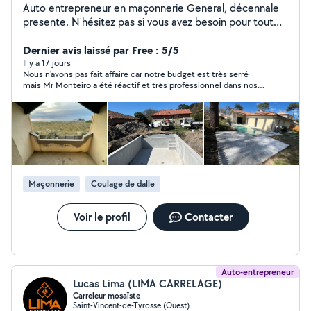
Auto entrepreneur en maçonnerie General, décennale
presente. N'hésitez pas si vous avez besoin pour tout
travaux, dalle,clôture,seuil de portail, caniveaux
Dernier avis laissé par Free : 5/5
Il y a 17 jours
Nous n'avons pas fait affaire car notre budget est très serré
mais Mr Monteiro a été réactif et très professionnel dans nos
échanges! Peut être à une prochaine fois en tout cas! :-)
Maçonnerie
Coulage de dalle
Voir le profil
Contacter
Auto-entrepreneur
Lucas Lima (LIMA CARRELAGE)
Carreleur mosaïste
Saint-Vincent-de-Tyrosse (Ouest)