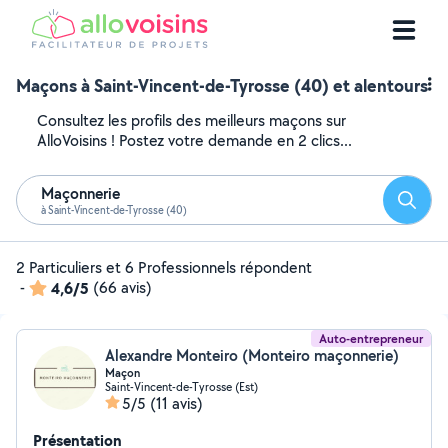
Maçons à Saint-Vincent-de-Tyrosse (40) et alentours
Consultez les profils des meilleurs maçons sur
AlloVoisins ! Postez votre demande en 2 clics...
Maçonnerie
Reche
à Saint-Vincent-de-Tyrosse (40)
2 Particuliers et 6 Professionnels répondent
-
4,6/5
(66 avis)
Auto-entrepreneur
Alexandre Monteiro (Monteiro maçonnerie)
Maçon
Saint-Vincent-de-Tyrosse (Est)
5/5
(11 avis)
Présentation