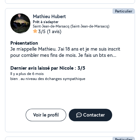
Particulier
Mathieu Hubert
Prêt à s’adapter
Saint-Jean-de-Marsacq (Saint-Jean-de-Marsacq)
3/5
(1 avis)
Présentation
Je m'appelle Mathieu. J'ai 18 ans et je me suis inscrit
pour combler mes fins de mois. Je fais un bts en
alternance et j'aime m'occuper pendant mon temps
libre. Mes mots d'ordres sont l'entraide, le partage et la
Dernier avis laissé par Nicole : 3/5
convivialité
Il y a plus de 6 mois
bien . au niveau des échanges sympathique
Voir le profil
Contacter
Particulier