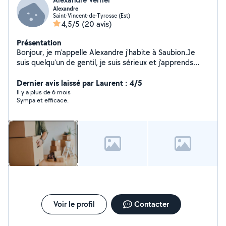
Alexandre
Saint-Vincent-de-Tyrosse (Est)
4,5/5
(20 avis)
Présentation
Bonjour, je m'appelle Alexandre j'habite à Saubion.Je
suis quelqu'un de gentil, je suis sérieux et j'apprends
avec le temps. je peux vous être utile dans l'espace
vert, de la peinture, garder des animaux ou des enfants,
Dernier avis laissé par Laurent : 4/5
faire du ménage et déménagement
Il y a plus de 6 mois
Sympa et efficace.
Voir le profil
Contacter