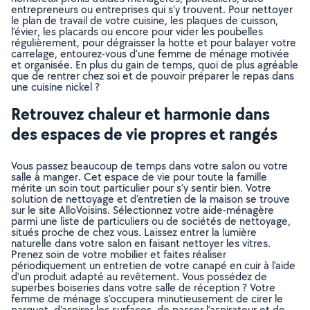
entrepreneurs ou entreprises qui s’y trouvent. Pour nettoyer
le plan de travail de votre cuisine, les plaques de cuisson,
l’évier, les placards ou encore pour vider les poubelles
régulièrement, pour dégraisser la hotte et pour balayer votre
carrelage, entourez-vous d’une femme de ménage motivée
et organisée. En plus du gain de temps, quoi de plus agréable
que de rentrer chez soi et de pouvoir préparer le repas dans
une cuisine nickel ?
Retrouvez chaleur et harmonie dans
des espaces de vie propres et rangés
Vous passez beaucoup de temps dans votre salon ou votre
salle à manger. Cet espace de vie pour toute la famille
mérite un soin tout particulier pour s’y sentir bien. Votre
solution de nettoyage et d’entretien de la maison se trouve
sur le site AlloVoisins. Sélectionnez votre aide-ménagère
parmi une liste de particuliers ou de sociétés de nettoyage,
situés proche de chez vous. Laissez entrer la lumière
naturelle dans votre salon en faisant nettoyer les vitres.
Prenez soin de votre mobilier et faites réaliser
périodiquement un entretien de votre canapé en cuir à l’aide
d’un produit adapté au revêtement. Vous possédez de
superbes boiseries dans votre salle de réception ? Votre
femme de ménage s’occupera minutieusement de cirer le
parquet, d’aspirer les surfaces, de passer l’aspirateur et de