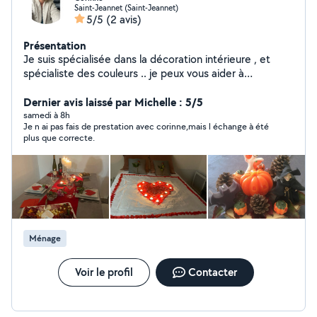
Saint-Jeannet (Saint-Jeannet)
5/5
(2 avis)
Présentation
Je suis spécialisée dans la décoration intérieure , et
spécialiste des couleurs .. je peux vous aider à
aménager votre intérieur et minimiser sur de petites
surfaces . Votre intérieur doit être votre identité .. Pas
Dernier avis laissé par Michelle : 5/5
besoin de gros budget .. j'interviens chez vous aussi pour
samedi à 8h
Je n ai pas fais de prestation avec corinne,mais l échange à été
ranger, optimiser, nettoyer , et organiser votre intérieur
plus que correcte.
! Je peux aussi vous organiser des soirées à thème en
décoration selon vos envies .. St Valentin, soirée
amoureux , anniversaire. à votre service Corinne
Ménage
Voir le profil
Contacter