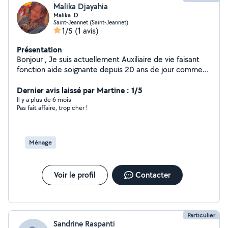
Malika Djayahia
Malika .D
Saint-Jeannet (Saint-Jeannet)
1/5
(1 avis)
Présentation
Bonjour , Je suis actuellement Auxiliaire de vie faisant
fonction aide soignante depuis 20 ans de jour comme
de nuit je suis à la recherche pour garder des personnes
âgés Je peux également effectuer les missions de la vie
Dernier avis laissé par Martine : 1/5
quotidienne ( ménage , repassage, aide au repas ect..
Il y a plus de 6 mois
Pas fait affaire, trop cher !
Ménage
Voir le profil
Contacter
Particulier
Sandrine Raspanti