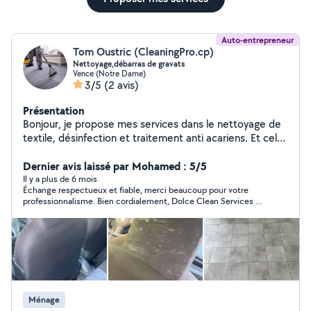
Auto-entrepreneur
Tom Oustric (CleaningPro.cp)
Nettoyage,débarras de gravats
Vence (Notre Dame)
3/5
(2 avis)
Présentation
Bonjour, je propose mes services dans le nettoyage de
textile, désinfection et traitement anti acariens. Et cela
pour différents mobilier tels que : moquette, tapis ,
canapé , matelas , sièges automobiles.. Je traite
Dernier avis laissé par Mohamed : 5/5
également les tâches de moisissures, de graisse et
Il y a plus de 6 mois
Échange respectueux et fiable, merci beaucoup pour votre
dissout la saleté incrustée grâce a une machine vapeur
professionnalisme. Bien cordialement, Dolce Clean Services 💧
professionnelle permettant de nettoyer efficacement
🇫🇷🇨🇭
les surfaces sans produits chimiques. Nettoyage de
locaux -Bureaux -centre médicaux -agence immobilière -
Aides au déménagement N'hésitez pas à me contacter
pour plus d'informations.
Ménage