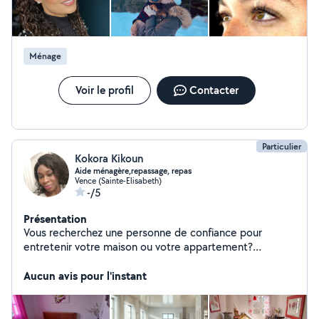
Ménage
Voir le profil
Contacter
Particulier
Kokora Kikoun
Aide ménagère,repassage, repas
Vence (Sainte-Elisabeth)
-/5
Présentation
Vous recherchez une personne de confiance pour
entretenir votre maison ou votre appartement?
Passionnée par l'entretien et l'organisation des espaces
de vie, je propose mes services en tant que ménagère
Aucun avis pour l'instant
avec sérieux et professionnalisme.j'ai de l'expérience
dans le domaine du ménage et de l'entretien.j'ai travaillé
en tant que femme de chambre.