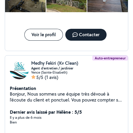
Voir le profil
Contacter
Auto-entrepreneur
Medhy Fekiri (Kv Clean)
Agent d'entretien / jardinier
Vence (Sainte-Elisabeth)
5/5
(1 avis)
Présentation
Bonjour, Nous sommes une équipe très dévoué à
l'écoute du client et ponctuel. Vous pouvez compter sur
nous pour avoir un travail irréprochable avec respect
des lieux. On a plusieurs années d'expérience et on
Dernier avis laissé par Hélène : 5/5
connais bien notre travail. N'hésitez pas à nous
Il y a plus de 6 mois
Bien
contactez.