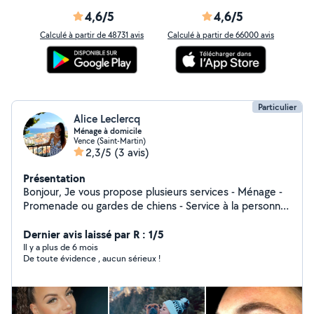
4,6/5
4,6/5
Calculé à partir de 48731 avis
Calculé à partir de 66000 avis
Particulier
Alice Leclercq
Ménage à domicile
Vence (Saint-Martin)
2,3/5
(3 avis)
Présentation
Bonjour, Je vous propose plusieurs services - Ménage -
Promenade ou gardes de chiens - Service à la personne
( aides aux courses etc) N'hésitez pas à me contacter
et à m'envoyer un message
Dernier avis laissé par R : 1/5
Il y a plus de 6 mois
De toute évidence , aucun sérieux !