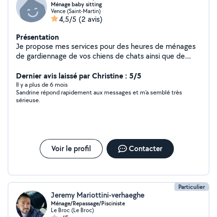
Ménage baby sitting
Vence (Saint-Martin)
4,5/5
(2 avis)
Présentation
Je propose mes services pour des heures de ménages
de gardiennage de vos chiens de chats ainsi que de
leurs promenades Aide ménagère repas activité pour
personne âgé Baby sitting Agréable fiable avec
Dernier avis laissé par Christine : 5/5
références Meticuleuse Vence et environs
Il y a plus de 6 mois
Sandrine répond rapidement aux messages et m’a semblé très
sérieuse.
Voir le profil
Contacter
Particulier
Jeremy Mariottini-verhaeghe
Ménage/Repassage/Pisciniste
Le Broc (Le Broc)