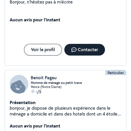
Bonjour, n'hésitez pas à m'écrire
Aucun avis pour l'instant
Voir le profil
Contacter
Particulier
Benoit Pagau
Homme de ménage ou petit trave
Vence (Notre Dame)
-/5
Présentation
bonjour, je dispose de plusieurs expérience dans le
ménage a domicile et dans des hotels dont un 4 étoiles.
J'habite Vence et je suis disponible tout de suite tout au
long de l'été pour du ménage a domicile ou des petit
Aucun avis pour l'instant