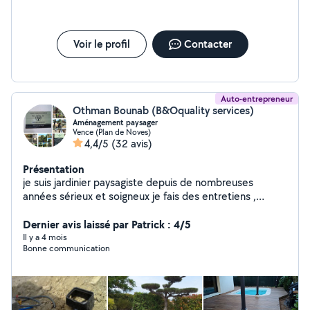
Voir le profil
Contacter
Auto-entrepreneur
Othman Bounab (B&Oquality services)
Aménagement paysager
Vence (Plan de Noves)
4,4/5
(32 avis)
Présentation
je suis jardinier paysagiste depuis de nombreuses
années sérieux et soigneux je fais des entretiens ,
créations de massifs , remise en état général de vos
extérieurs ,pose et réparation de l arrosage
Dernier avis laissé par Patrick : 4/5
automatique, pose de gazon synthétique ou naturel,
Il y a 4 mois
Bonne communication
pose de clôtures rigides ou souples , débroussaillage
tout type de terrains ,tout types de tailles , petite
maçonnerie , nettoyage haute pression Je possède l
agrément SAP service à la personne.