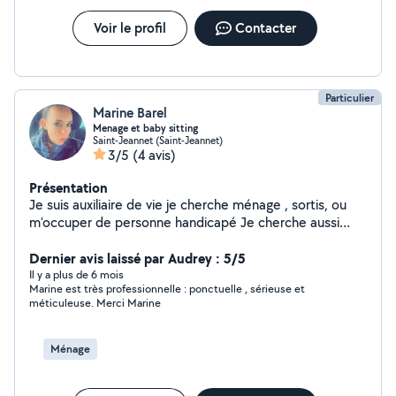
Voir le profil
Contacter
Particulier
Marine Barel
Menage et baby sitting
Saint-Jeannet (Saint-Jeannet)
3/5
(4 avis)
Présentation
Je suis auxiliaire de vie je cherche ménage , sortis, ou
m'occuper de personne handicapé Je cherche aussi
quelques heures de baby sitting j'ai de l'expérience et
référence
Dernier avis laissé par Audrey : 5/5
Il y a plus de 6 mois
Marine est très professionnelle : ponctuelle , sérieuse et
méticuleuse. Merci Marine
Ménage