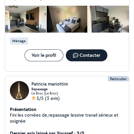
professionnels. Intervention de Cannes à Nice. Devis
gratuit et travail soigné.
Ménage
Voir le profil
Contacter
Particulier
Patricia mariottini
Repassage
Le Broc (Le Broc)
5/5
(3 avis)
Présentation
Fini les corvées de,repassage lessive travail sérieux et
soignée
Dernier avis laissé par Youssef : 5/5