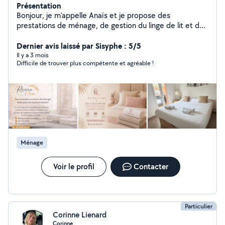
Présentation
Bonjour, je m'appelle Anaïs et je propose des
prestations de ménage, de gestion du linge de lit et de
préparation de pack d'accueil pour les propriétaires qui
louent leur bien en courte durée. J'interviens entre
Dernier avis laissé par Sisyphe : 5/5
chaque séjour pour que votre logement soit toujours
Il y a 3 mois
Difficile de trouver plus compétente et agréable !
impeccable à l'arrivée des voyageurs. Travail soigné,
ponctuel et fiable, avec des tarifs clairs. Zone
d'intervention : Cagnes-sur-Mer, Saint-Laurent-du-Var,
Villeneuve-Loubet, Vence, Saint-Paul-de-Vence, Saint-
Jeannet et alentours. N'hésitez pas à me contacter
pour un devis.
Ménage
Voir le profil
Contacter
Particulier
Corinne Lienard
Corinne