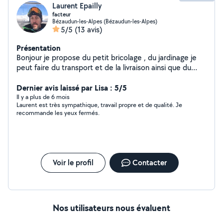
Laurent Epailly
facteur
Bézaudun-les-Alpes (Bézaudun-les-Alpes)
5/5
(13 avis)
Présentation
Bonjour je propose du petit bricolage , du jardinage je
peut faire du transport et de la livraison ainsi que du
déménagement . Je suis libre les après midi, certains
jours de la semaine ainsi que le week-end end . Ponctuel
Dernier avis laissé par Lisa : 5/5
, serviable et rapide
Il y a plus de 6 mois
Laurent est très sympathique, travail propre et de qualité. Je
recommande les yeux fermés.
Voir le profil
Contacter
Nos utilisateurs nous évaluent