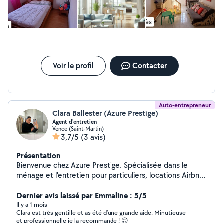
Voir le profil
Contacter
Auto-entrepreneur
Clara Ballester (Azure Prestige)
Agent d'entretien
Vence (Saint-Martin)
3,7/5
(3 avis)
Présentation
Bienvenue chez Azure Prestige. Spécialisée dans le
ménage et l'entretien pour particuliers, locations Airbnb,
bureaux et bâtiments. Sérieuse, discrète et minutieuse,
je propose des prestations de qualité adaptées à vos
Dernier avis laissé par Emmaline : 5/5
besoins : ménage régulier ou ponctuel, nettoyage de
Il y a 1 mois
Clara est très gentille et as été d’une grande aide. Minutieuse
vitres, entretien de locations saisonnières et locaux
et professionnelle je la recommande ! 😊