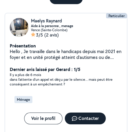
Particulier
Maelys Raynard
Aide à la personne , menage
Vence (Sainte-Colombe)
3/5
(2 avis)
Présentation
Hello , Je travaille dans le handicaps depuis mai 2021 en
foyer et en unité protégé atteint d'autismes ou de
problèmes psy . Je suis diplômé d'un CAP ATMFC et
d'un BAFA . Je suis animatrice dans les Accueils de loisirs
Dernier avis laissé par Gerard : 1/5
et j'ai travaillée pendant une saison pour du ménage
Il y a plus de 6 mois
dans l'attente d'un appel et déçu par le silence... mais peut être
dans des villas . Je recherche un complément de salaire
conséquent à un empêchement ?
aide à la personne ( personnes âgées , personnes en
situation d'handicaps , enfants , garde d'animaux ) . Ou
bien faire du ménage .
Ménage
Voir le profil
Contacter