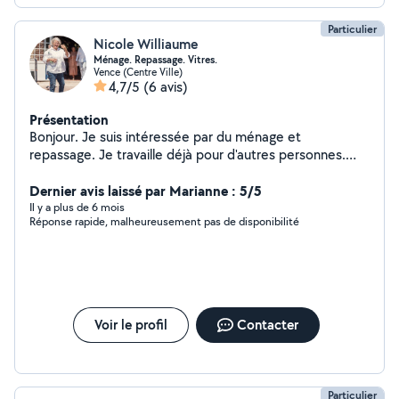
Particulier
Nicole Williaume
Ménage. Repassage. Vitres.
Vence (Centre Ville)
4,7/5
(6 avis)
Présentation
Bonjour. Je suis intéressée par du ménage et
repassage. Je travaille déjà pour d'autres personnes.
Sérieuse. Efficace et sympathique, je me tiens à votre
disposition. Vous ne serez pas déçu, j'espère. Bien
Dernier avis laissé par Marianne : 5/5
cordialement. Nicole.
Il y a plus de 6 mois
Réponse rapide, malheureusement pas de disponibilité
Voir le profil
Contacter
Particulier