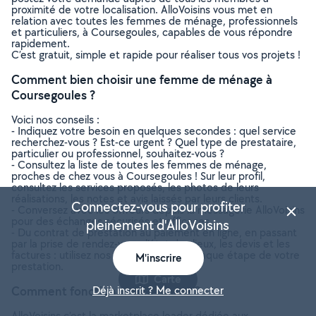
proximité de votre localisation. AlloVoisins vous met en
relation avec toutes les femmes de ménage, professionnels
et particuliers, à Coursegoules, capables de vous répondre
rapidement.
C’est gratuit, simple et rapide pour réaliser tous vos projets !
Comment bien choisir une femme de ménage à
Coursegoules ?
Voici nos conseils :
- Indiquez votre besoin en quelques secondes : quel service
recherchez-vous ? Est-ce urgent ? Quel type de prestataire,
particulier ou professionnel, souhaitez-vous ?
- Consultez la liste de toutes les femmes de ménage,
proches de chez vous à Coursegoules ! Sur leur profil,
consultez les services proposés, les photos de leurs
réalisations, les notes et avis laissés par leurs clients.
Connectez-vous pour profiter
- Conversez avec les offreurs depuis la messagerie AlloVoisins
pour des échanges sécurisés et efficaces.
pleinement d'AlloVoisins
- Du contrat de prestation au paiement en ligne, en passant
par la prise de rendez-vous, l’état des lieux, les devis et les
factures : utilisez nos outils gratuits à chaque étape de votre
M'inscrire
prestation.
Carte
Comment fonctionne AlloVoisins ?
Déjà inscrit ? Me connecter
AlloVoisins c’est la marketplace leader dédiée aux