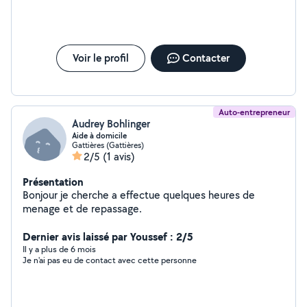
travaux qui demande pas forcément d'experiences.
Motivé, sérieux et toujours ponctuel je me recherche
des petites missions pour arrondir mes fin de mois.
Merci de me contacter si vous êtes intéressé, même
pas téléphone.
Voir le profil
Contacter
Auto-entrepreneur
Audrey Bohlinger
Aide à domicile
Gattières (Gattières)
2/5
(1 avis)
Présentation
Bonjour je cherche a effectue quelques heures de
menage et de repassage.
Dernier avis laissé par Youssef : 2/5
Il y a plus de 6 mois
Je n'ai pas eu de contact avec cette personne