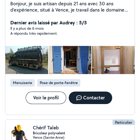
Bonjour, je suis artisan depuis 21 ans avec 30 ans
d'expérience, situé à Vence, je travail dans le domaine
du dépannage et de l'installation : fenêtres - stores -
volets roulant - serrures de portes - roulettes de
Dernier avis laissé par Audrey : 5/5
fenêtres coulissantes aluminium - Moustiquaires...
Il y a plus de 6 mois
A répondu très rapidement.
Produits de qualités et fournisseurs de la région.
Menuiserie
Pose de porte-fenêtre
Voir le profil
Contacter
Particulier
Chérif Taleb
Bricoleur polyvalent
Vence (Sainte-Anne)