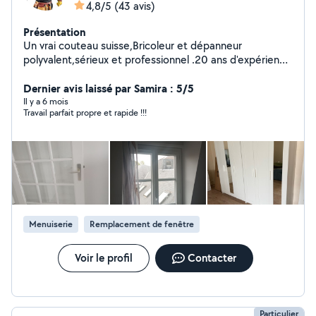
4,8/5
(43 avis)
Présentation
Un vrai couteau suisse,Bricoleur et dépanneur
polyvalent,sérieux et professionnel .20 ans d'expérience
montage meuble en kit pose de cuisine Parquet Placo
plâtre et peinture pose porte luminaires jardinage
Dernier avis laissé par Samira : 5/5
Il y a 6 mois
Travail parfait propre et rapide !!!
Menuiserie
Remplacement de fenêtre
Voir le profil
Contacter
Particulier