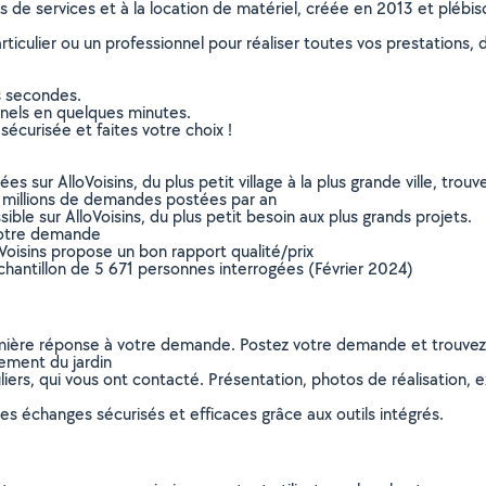
ns de services et à la location de matériel, créée en 2013 et plébi
culier ou un professionnel pour réaliser toutes vos prestations, d
s secondes.
nnels en quelques minutes.
sécurisée et faites votre choix !
sur AlloVoisins, du plus petit village à la plus grande ville, tro
 millions de demandes postées par an
ible sur AlloVoisins, du plus petit besoin aux plus grands projets.
votre demande
oVoisins propose un bon rapport qualité/prix
chantillon de 5 671 personnes interrogées (Février 2024)
remière réponse à votre demande. Postez votre demande et trouve
ement du jardin
ers, qui vous ont contacté. Présentation, photos de réalisation, exp
s échanges sécurisés et efficaces grâce aux outils intégrés.