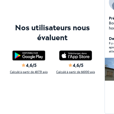
Pr
Bon
Nos utilisateurs nous
ho
aup
évaluent
tra
Der
essentie
Il 
apre
et 
att
d'
dés
cadre
4,6/5
4,6/5
co
Calculé à partir de 48731 avis
Calculé à partir de 66000 avis
bi