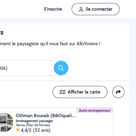
S'inscrire
Se connecter
rs
nt le paysagiste qu'il vous faut sur AlloVoisins !
Rechercher
Afficher la carte
Auto-entrepreneur
Othman Bounab (B&Oquality services)
Aménagement paysager
Vence (Plan de Noves)
4,4/5
(32 avis)