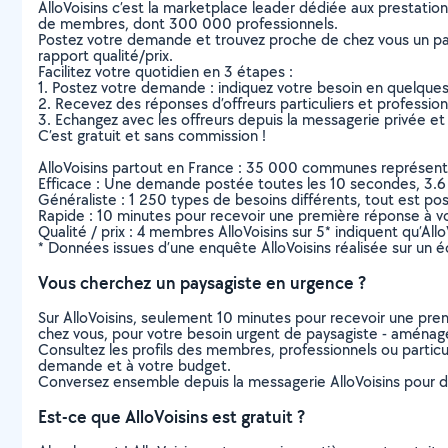
AlloVoisins c’est la marketplace leader dédiée aux prestatio
de membres, dont 300 000 professionnels.
Postez votre demande et trouvez proche de chez vous un parti
rapport qualité/prix.
Facilitez votre quotidien en 3 étapes :
1. Postez votre demande : indiquez votre besoin en quelque
2. Recevez des réponses d’offreurs particuliers et professio
3. Echangez avec les offreurs depuis la messagerie privée et 
C’est gratuit et sans commission !
AlloVoisins partout en France : 35 000 communes représentées 
Efficace : Une demande postée toutes les 10 secondes, 3.6
Généraliste : 1 250 types de besoins différents, tout est poss
Rapide : 10 minutes pour recevoir une première réponse à 
Qualité / prix : 4 membres AlloVoisins sur 5* indiquent qu’All
* Données issues d’une enquête AlloVoisins réalisée sur un é
Vous cherchez un paysagiste en urgence ?
Sur AlloVoisins, seulement 10 minutes pour recevoir une p
chez vous, pour votre besoin urgent de paysagiste - aménag
Consultez les profils des membres, professionnels ou particuli
demande et à votre budget.
Conversez ensemble depuis la messagerie AlloVoisins pour de
Est-ce que AlloVoisins est gratuit ?