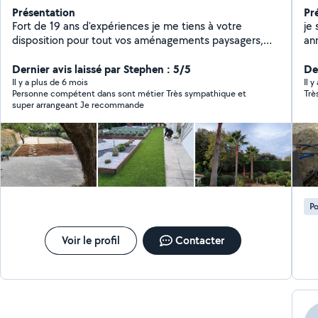
Présentation
Pr
Fort de 19 ans d'expériences je me tiens à votre
je su
disposition pour tout vos aménagements paysagers,
années sé
création de jardins, arrosage automatique, clôture,
créati
élagage, abattage, entretien.... Agrée au crédit
Dernier avis laissé par Stephen : 5/5
ext
De
d'impôt. Nous pouvons convenir d'un rendez-vous et
au
Il y a plus de 6 mois
Il 
Personne compétent dans sont métier Très sympathique et
Trè
voir ensemble vos envies (devis gratuit).
po
super arrangeant Je recommande
tout type d
maç
Po
Voir le profil
Contacter