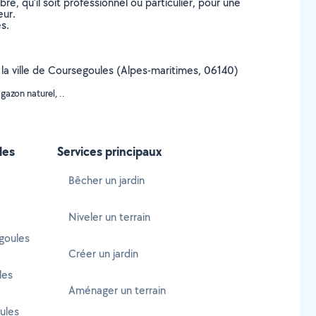
, qu’il soit professionnel ou particulier, pour une
eur.
s.
r la ville de Coursegoules (Alpes-maritimes, 06140)
azon naturel, ..
les
Services principaux
Bêcher un jardin
Niveler un terrain
goules
Créer un jardin
les
Aménager un terrain
ules