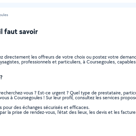
oules
l faut savoir
ez directement les offreurs de votre choix ou postez votre deman
paysagistes, professionnels et particuliers, à Coursegoules, capab
?
recherchez-vous ? Est-ce urgent ? Quel type de prestataire, particu
ous à Coursegoules ! Sur leur profil, consultez les services proposés
ns pour des échanges sécurisés et efficaces.
r la prise de rendez-vous, l’état des lieux, les devis et les facture