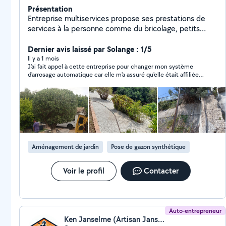
Présentation
Entreprise multiservices propose ses prestations de
services à la personne comme du bricolage, petits
travaux de maçonnerie, petits travaux de jardin et un
service de ménage particuliers et locations
Dernier avis laissé par Solange : 1/5
saisonnières.
Il y a 1 mois
J'ai fait appel à cette entreprise pour changer mon système
d'arrosage automatique car elle m'a assuré qu'elle était affiliée
au CESU, ce qui s'est avéré être un énorme mensonge. J'ai
payé un prix astronomique qui sera donc totalement à ma
charge. J'ai rappelé l'entreprise 5 fois, demandant qu'elle me
rappelle, elle ne m'a jamais rappelée. Quant au travail effectué,
le résultat est lamentable car la moitié de mon jardin est
désormais un véritable cloaque et l'autre moitié n'est pas arrosé
! Entreprise à éviter absolument !
Aménagement de jardin
Pose de gazon synthétique
Voir le profil
Contacter
Auto-entrepreneur
Ken Janselme (Artisan Janselme)