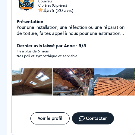
Couvreur
Cipières (Cipières)
4,5/5
(20 avis)
Présentation
Pour une installation, une réfection ou une réparation
de toiture, faites appel à nous pour une estimation
gratuite. Vous obtiendrez : Une évaluation rigoureuse
et sur mesure détaillant l'étendue des travaux à
Dernier avis laissé par Anne : 5/5
réaliser; Une estimation réelle des coûts à prévoir; Des
Il y a plus de 6 mois
très poli et sympathique et serviable
solutions et des conseils adaptés à votre maison, villa,
immeuble résidentiel, commercial ou industriel; Des
réponses claires à toutes vos questions concernant les
travaux d'installation, de réfection et de réparation de
toitures. Chez Artisan Janselme, nous mettons tout
notre savoir-faire, notre expérience et nos
compétences à votre service!
Voir le profil
Contacter