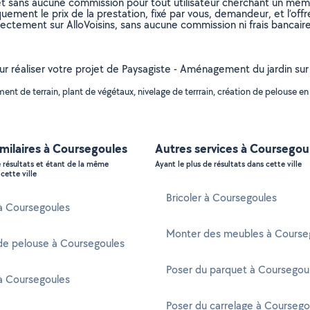
et sans aucune commission pour tout utilisateur cherchant un membre
uement le prix de la prestation, fixé par vous, demandeur, et l’offr
rectement sur AlloVoisins, sans aucune commission ni frais bancaire
our réaliser votre projet de Paysagiste - Aménagement du jardin su
 de terrain, plant de végétaux, nivelage de terrrain, création de pelouse en g
imilaires à Coursegoules
Autres services à Coursegou
e résultats et étant de la même
Ayant le plus de résultats dans cette ville
cette ville
Bricoler à Coursegoules
 à Coursegoules
Monter des meubles à Course
de pelouse à Coursegoules
Poser du parquet à Coursegou
à Coursegoules
Poser du carrelage à Coursego