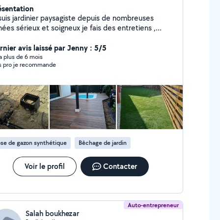
ésentation
is jardinier paysagiste depuis de nombreuses
rieux et soigneux je fais des entretiens ,
ons de massifs , remise en état général de vos
érieurs ,pose et réparation de l arrosage
rnier avis laissé par Jenny : 5/5
tomatique, pose de gazon synthétique ou naturel,
y a plus de 6 mois
s pro je recommande
se de clôtures rigides ou souples , débroussaillage
e terrains ,tout types de tailles , petite
onnerie , nettoyage haute pression Je possède l
agrément SAP service à la personne.
se de gazon synthétique
Bêchage de jardin
Voir le profil
Contacter
Auto-entrepreneur
Salah boukhezar