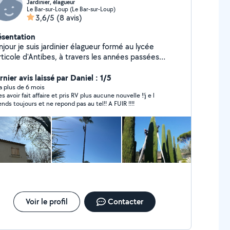
Jardinier, élagueur
Le Bar-sur-Loup (Le Bar-sur-Loup)
3,6/5
(8 avis)
ésentation
jour je suis jardinier élagueur formé au lycée
rticole d'Antibes, à travers les années passées
rès des entreprises ou j'ai eu l'opportunité de
vaillé j'ai pu acquérir une expérience solide
nier avis laissé par Daniel : 1/5
llement en élagage ainsi que l'aménagement
y a plus de 6 mois
s avoir fait affaire et pris RV plus aucune nouvelle !!j e l
l'entretien d'espaces verts. J'ai rejoint allovoisins afin
ends toujours et ne repond pas au tel!! A FUIR !!!!
apporter mon savoir-faire pour des personnes
ireuses d'un travail minutieux et sécurisé dans un
 professionnel et humain. Pour toute informations
mplémentaires n'hésitez pas à me contacter à
entôt.
Voir le profil
Contacter