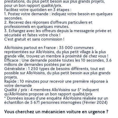
prestations, du plus petit besoin aux plus grands projets,
pour un bon rapport qualité/prix.
Facilitez votre quotidien en 3 étapes :
1. Postez votre demande : indiquez votre besoin en quelques
secondes.
2. Recevez des réponses d’offreurs particuliers et
professionnels en quelques minutes.
3. Echangez avec les offreurs depuis la messagerie privée et
sécurisée et faites votre choix !
C’est gratuit et sans commission !
AlloVoisins partout en France : 35 000 communes
représentées sur AlloVoisins, du plus petit village à la plus
grande ville, trouvez un membre à proximité de chez vous !
Efficace : Une demande postée toutes les 10 secondes, 3.6
millions de demandes postées par an
Généraliste : 1 250 types de besoins différents, tout est
possible sur AlloVoisins, du plus petit besoin aux plus grands
projets.
Rapide : 10 minutes pour recevoir une première réponse à
votre demande
Qualité / prix : 4 membres AlloVoisins sur 5* indiquent
qu’AlloVoisins propose un bon rapport qualité/prix
* Données issues d’une enquête AlloVoisins réalisée sur un
échantillon de 5 671 personnes interrogées (Février 2024)
Vous cherchez un mécanicien voiture en urgence ?