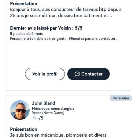
Présentation
Bonjour à tous, suis conducteur de travaux btp depuis
25 ans je suis métreur, dessinateur bâtiment et
formation de DAO dessinateur dessin assisté par
ordinateur logiciel Autocad. Très bon bricoleur J'aime le
Dernier avis laissé par Voisin : 5/5
contact humain pour cela je me propose
Il y a plus de 6 mois
Personne très fiable et tres gentil . Nhesitez pas a le contacter .
Voir le profil
Contacter
Particulier
John Bland
Mécanique, cours d'anglais
Vence (Notre Dame)
-/5
Présentation
Je suis bon en mécanique, plomberie et divers