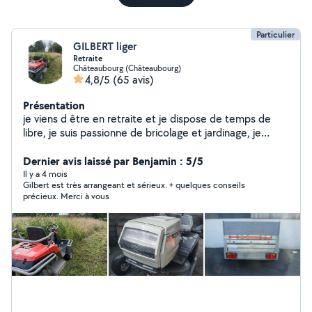
Particulier
GILBERT liger
Retraite
Châteaubourg (Châteaubourg)
4,8/5
(65 avis)
Présentation
je viens d être en retraite et je dispose de temps de
libre, je suis passionne de bricolage et jardinage, je
dispose de matériel divers a la location et j aime rendre
service, je dispose d une remorque de 500KG,grande
Dernier avis laissé par Benjamin : 5/5
caisse, basculante, rehausses, équiper d un porte moto
Il y a 4 mois
Gilbert est très arrangeant et sérieux. + quelques conseils
, tronçonneuse a bois, tondeuse thermique et
précieux. Merci à vous
électrique, coffre de toit, ,karcher ,tracteur tondeuse,
motobineuse thermique, bétonnière électrique, broyeur
a végétaux électrique, , rouleau et semoir a gazon, ,
perceuse bochs a batterie ,tronçonneuse a bois
électrique, ,ponceuse,rabotteuse, scie circulaire, poste
a souder, je peut tondre votre pelouse avec mon
tracteur tondeuse avec bac avec mulching, prestations
de parcelles de débroussaillage ,autour de plan d eau