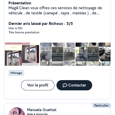
Présentation
Magik'Clean vous offres ces services de nettoyage de
véhicule , de textile (canapé , tapis , matelas ) , de
vitrerie , terrasses . J'interviens aussi pour de nettoyage
de maison ou d'appartement après un décès une
Dernier avis laissé par Richoux : 5/5
maladie ou autre . Je suis agréé Services à la personne
Hier à 10h
Très bonne prestation
et interviens aussi pour du petit bricolage , surveillance
de domicile , entretien extérieur ( nettoyages des
terrasses et des allées) . Je suis professionnel et aime
le travail bien fait. Mon but sera de pleinement satisfaire
votre demande.
Ménage
Voir le profil
Contacter
Particulier
Manuela Guettat
Aide à domicile