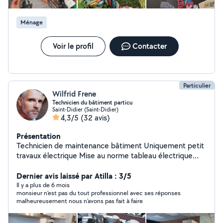
Ménage
Voir le profil
Contacter
Particulier
Wilfrid Frene
Technicien du bâtiment particu
Saint-Didier (Saint-Didier)
4,3/5
(32 avis)
Présentation
Technicien de maintenance bâtiment Uniquement petit
travaux électrique Mise au norme tableau électrique
changement de disjoncteur. Travaux plomberie PER
,multicouche,remplacement mitigeur douche, lavabo
Dernier avis laissé par Atilla : 3/5
,evier vanne d arrêt. Alimentation electrique portail
Il y a plus de 6 mois
monsieur n'est pas du tout professionnel avec ses réponses
battant Parquet chambre ,mise en place de barre de
malheureusement nous n'avons pas fait à faire
rideaux ,raboter porte bois ,remplacement serrure.
entretien vmc Entretien ballon d eau chaude Déco sur