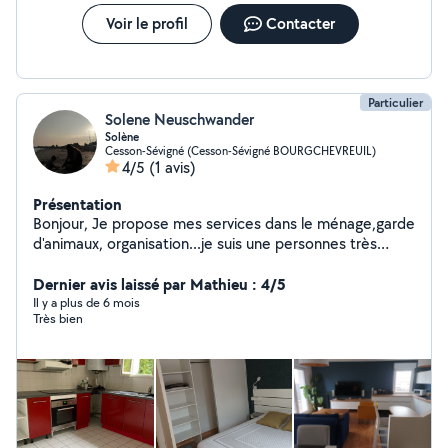
,bois et champ avec une autoportée débroussailleuse
Voir le profil
Contacter
Particulier
Solene Neuschwander
Solène
Cesson-Sévigné (Cesson-Sévigné BOURGCHEVREUIL)
4/5
(1 avis)
Présentation
Bonjour, Je propose mes services dans le ménage,garde
d'animaux, organisation...je suis une personnes très
dinamyque et je met toute mon énergie dans ce que je
entreprends . Sérieuse Efficace Souriante Et
Dernier avis laissé par Mathieu : 4/5
respectueuse -femme de ménage -aide pour les
Il y a plus de 6 mois
Très bien
courses -Organisation d'un événement -Aide pour
monter des meubles -Garde d'animaux -Aide au
déménagement -Aide informatique