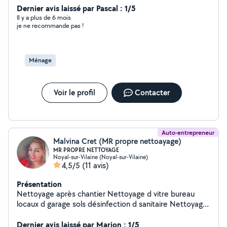
Dernier avis laissé par Pascal : 1/5
plus de renseignements. Cordialment Silvana.
Il y a plus de 6 mois
je ne recommande pas !
Ménage
Voir le profil
Contacter
Auto-entrepreneur
Malvina Cret (MR propre nettoayage)
MR PROPRE NETTOYAGE
Noyal-sur-Vilaine (Noyal-sur-Vilaine)
4,5/5
(11 avis)
Présentation
Nettoyage après chantier Nettoyage d vitre bureau
locaux d garage sols désinfection d sanitaire Nettoyage
poubelle nettoyage particulier. Nettoyage courent
bâtiment Nettoyage après événements
Dernier avis laissé par Marion : 1/5