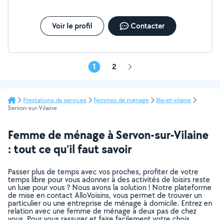
CESU uniquement, avec pour avantage , 50% de crédit
d'impôt déductible à chaque fin de mois avec cesu +.
Rayon d'activité: 15 minutes autour de châteaugiron Au
Voir le profil
Contacter
plaisir de pouvoir échanger sur vos besoins, Alexandre
1
2
Page
suivante
Prestations de services
Femmes de ménage
Ille-et-vilaine
Servon-sur-Vilaine
Femme de ménage à Servon-sur-Vilaine
: tout ce qu’il faut savoir
Passer plus de temps avec vos proches, profiter de votre
temps libre pour vous adonner à des activités de loisirs reste
un luxe pour vous ? Nous avons la solution ! Notre plateforme
de mise en contact AlloVoisins, vous permet de trouver un
particulier ou une entreprise de ménage à domicile. Entrez en
relation avec une femme de ménage à deux pas de chez
vous. Pour vous rassurer et faire facilement votre choix,