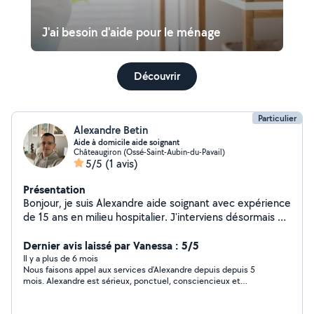
J'ai besoin d'aide pour le ménage
Découvrir
Particulier
Alexandre Betin
Aide à domicile aide soignant
Châteaugiron (Ossé-Saint-Aubin-du-Pavail)
5/5
(1 avis)
Présentation
Bonjour, je suis Alexandre aide soignant avec expérience
de 15 ans en milieu hospitalier. J'interviens désormais au
domicile des particuliers, en perte d'autonomie ou non.
Aide dans les actes de la vie quotidienne,
Dernier avis laissé par Vanessa : 5/5
accompagnement rdv, aide administrative, préparation
Il y a plus de 6 mois
Nous faisons appel aux services d’Alexandre depuis depuis 5
et aide aux repas, activités occupationnelles, entretien
mois. Alexandre est sérieux, ponctuel, consciencieux et
et aide au rangement du logement. Je suis sérieux
discret. Nous le recommandons les yeux fermés. Merci !
,disponible et à l'écoute de vos besoins. Rémunération