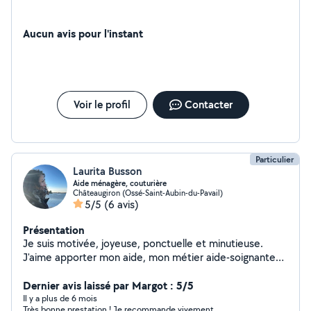
Aucun avis pour l'instant
Voir le profil
Contacter
Particulier
Laurita Busson
Aide ménagère, couturière
Châteaugiron (Ossé-Saint-Aubin-du-Pavail)
5/5
(6 avis)
Présentation
Je suis motivée, joyeuse, ponctuelle et minutieuse.
J'aime apporter mon aide, mon métier aide-soignante
fait partie de ma raison du bien-être des autres. Je suis
habile de mes mains pour des besoins en coutures,
Dernier avis laissé par Margot : 5/5
montages de meubles, travaux manuels dans le DIY
Il y a plus de 6 mois
Très bonne prestation ! Je recommande vivement.