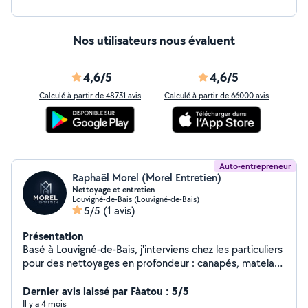
Nos utilisateurs nous évaluent
4,6/5
4,6/5
Calculé à partir de 48731 avis
Calculé à partir de 66000 avis
Auto-entrepreneur
Raphaël Morel (Morel Entretien)
Nettoyage et entretien
Louvigné-de-Bais (Louvigné-de-Bais)
5/5
(1 avis)
Présentation
Basé à Louvigné-de-Bais, j'interviens chez les particuliers
pour des nettoyages en profondeur : canapés, matelas,
tapis, sols et fin de chantier. L'objectif est simple :
enlever ce qu'on ne voit pas, redonner une vraie
Dernier avis laissé par Fàatou : 5/5
propreté et prolonger la durée de vie de vos surfaces.
Il y a 4 mois