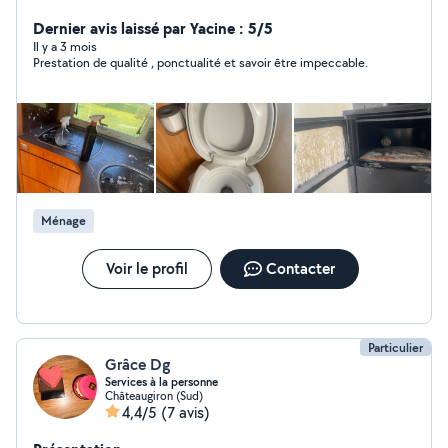
?,appelez-moi au numéro sur la photo Ménages, cuisine,
nettoyage extérieur et intérieur. Donner des couleurs
Dernier avis laissé par Yacine : 5/5
du printemps autour de vous. Je possède les matériels
Il y a 3 mois
Prestation de qualité , ponctualité et savoir être impeccable.
nécessaires pour votre ménage a prix raisonnable.
Ménage
Voir le profil
Contacter
Particulier
Grâce Dg
Services à la personne
Châteaugiron (Sud)
4,4/5
(7 avis)