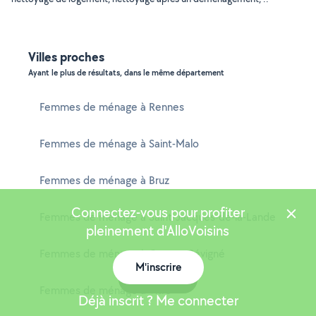
Villes proches
Ayant le plus de résultats, dans le même département
Femmes de ménage à Rennes
Femmes de ménage à Saint-Malo
Femmes de ménage à Bruz
Connectez-vous pour profiter
Femmes de ménage à Saint-Jacques-de-la-Lande
pleinement d'AlloVoisins
Femmes de ménage à Cesson-Sévigné
M'inscrire
Carte
Femmes de ménage à Vitré
Déjà inscrit ? Me connecter