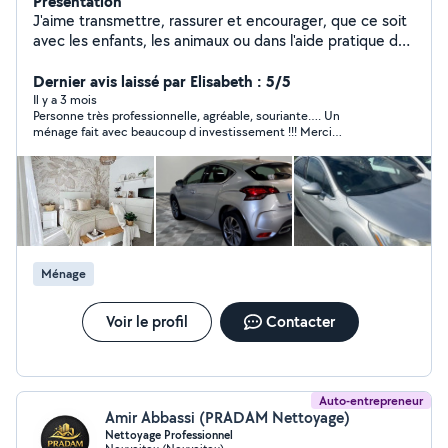
Présentation
J'aime transmettre, rassurer et encourager, que ce soit
avec les enfants, les animaux ou dans l'aide pratique de
tous les jours. Fiable, sérieuse et souriante, je mets mon
énergie au service de vos besoins. N'hésitez pas à me
Dernier avis laissé par Elisabeth : 5/5
contacter, ce sera un plaisir de vous donner un coup de
Il y a 3 mois
Personne très professionnelle, agréable, souriante…. Un
main !
ménage fait avec beaucoup d investissement !!! Merci
beaucoup pour votre prestation !! On vous garde …. Elisabeth
Ménage
Voir le profil
Contacter
Auto-entrepreneur
Amir Abbassi (PRADAM Nettoyage)
Nettoyage Professionnel