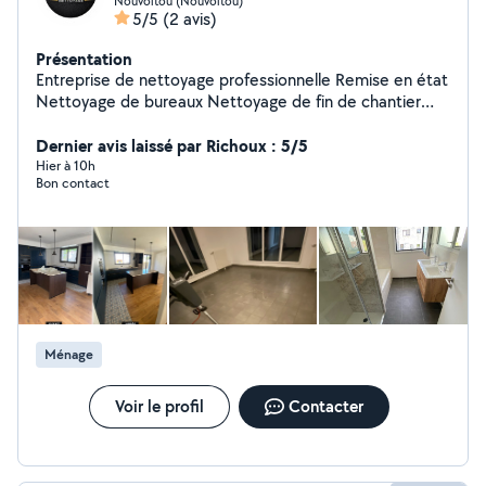
Nouvoitou (Nouvoitou)
5/5
(2 avis)
Présentation
Entreprise de nettoyage professionnelle Remise en état
Nettoyage de bureaux Nettoyage de fin de chantier
Zone d'intervention : Rennes et ses alentours
(Nouvoitou, Châteaugiron, Cesson-Sévigné, Vern-sur-
Dernier avis laissé par Richoux : 5/5
Seiche, etc.). Travail soigné Intervention rapide Devis
Hier à 10h
Bon contact
gratuit Contactez-nous pour un devis ou plus
d'informations.
Ménage
Voir le profil
Contacter