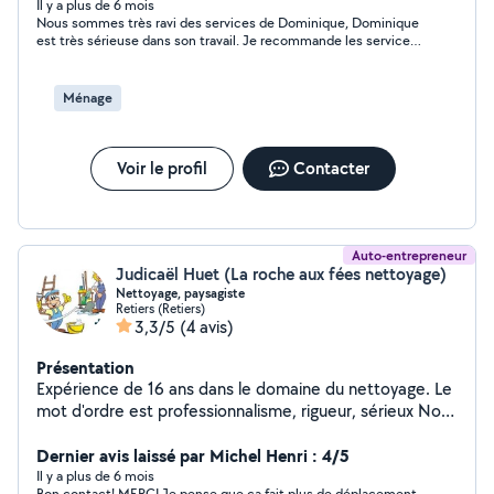
Il y a plus de 6 mois
Nous sommes très ravi des services de Dominique, Dominique
est très sérieuse dans son travail. Je recommande les services
de Dominique
Ménage
Voir le profil
Contacter
Auto-entrepreneur
Judicaël Huet (La roche aux fées nettoyage)
Nettoyage, paysagiste
Retiers (Retiers)
3,3/5
(4 avis)
Présentation
Expérience de 16 ans dans le domaine du nettoyage. Le
mot d'ordre est professionnalisme, rigueur, sérieux Nous
respectons nos engagements. Nos services sont
effectués avec une prestation de qualité. Nous avons
Dernier avis laissé par Michel Henri : 4/5
une réactivité pour les demandes urgentes.
Il y a plus de 6 mois
Bon contact! MERCI Je pense que ça fait plus de déplacement