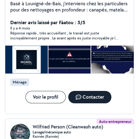
Basé à Louvigné-de-Bais, j'interviens chez les particuliers
pour des nettoyages en profondeur : canapés, matelas,
tapis, sols et fin de chantier. L'objectif est simple :
enlever ce qu'on ne voit pas, redonner une vraie
Dernier avis laissé par Fàatou : 5/5
propreté et prolonger la durée de vie de vos surfaces.
Il y a 4 mois
Réponse rapide , très accueillant , le travail est juste
J'utilise du matériel professionnel pour un résultat
incroyablement propre . Le avant après es juste incroyable je le
efficace et soigné. Toutes les prestations à domicile
recommande ++++++++
pour les particuliers sont remboursées à 50 % grâce au
crédit d'impôt. Concrètement, vous ne payez que la
moitié, le reste est pris en charge par l'État, avec
possibilité d'avance immédiate.
Ménage
Voir le profil
Contacter
Auto-entrepreneur
Wilfried Person (Cleanwash auto)
Lavage/mécanique auto
Rannée (Rannée)