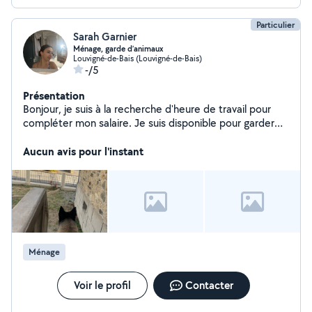
Particulier
Sarah Garnier
Ménage, garde d’animaux
Louvigné-de-Bais (Louvigné-de-Bais)
-/5
Présentation
Bonjour, je suis à la recherche d'heure de travail pour
compléter mon salaire. Je suis disponible pour garder
des animaux, faire des heures de ménage, livraison de
courses ou même garde d'enfants à partir de 3 ans !
Aucun avis pour l'instant
Ménage
Voir le profil
Contacter