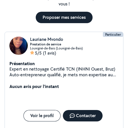
vous !
Proposer mes services
Particulier
Lauriane Mvondo
Prestation de service
Louvigné-de-Bais (Louvigné-de-Bais)
5/5
(1 avis)
Présentation
Expert en nettoyage Certifié TCN (INHNI Ouest, Bruz)
Auto-entrepreneur qualifié, je mets mon expertise au
service des professionnels et des particuliers pour des
prestations de nettoyage efficaces et soignées.
Aucun avis pour l'instant
Nettoyage courant de locaux professionnels, maisons
et appartements Remise en état complète après
travaux ou fin de chantier Intervention rapide, travail de
qualité, respect des normes d'hygiène et satisfaction
garantie. Contactez-moi pour un devis gratuit et
Voir le profil
Contacter
personnalisé.