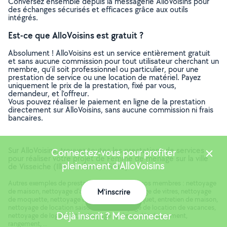
Conversez ensemble depuis la messagerie AlloVoisins pour
des échanges sécurisés et efficaces grâce aux outils
intégrés.
Est-ce que AlloVoisins est gratuit ?
Absolument ! AlloVoisins est un service entièrement gratuit
et sans aucune commission pour tout utilisateur cherchant un
membre, qu’il soit professionnel ou particulier, pour une
prestation de service ou une location de matériel. Payez
uniquement le prix de la prestation, fixé par vous,
demandeur, et l’offreur.
Vous pouvez réaliser le paiement en ligne de la prestation
directement sur AlloVoisins, sans aucune commission ni frais
bancaires.
Sur AlloVoisins, trouvez toutes les prestations de services
Connectez-vous pour profiter
pour réaliser votre projet de Femme de ménage sur la ville
pleinement d'AlloVoisins
de Visseiche (Ille-et-vilaine, 35130)
Autres exemples de prestations réalisées par nos membres : nettoyage
de maison, nettoyage d'appartement, nettoyage de vitres, nettoyage
M'inscrire
de moquette, nettoyage de sol, cirage de parquet, entretien de maison,
Carte
nettoyage de location saisonnière, nettoyage de location de vacances,
Déjà inscrit ? Me connecter
nettoyage de logement, nettoyage après un déménagement,
rangement, ..