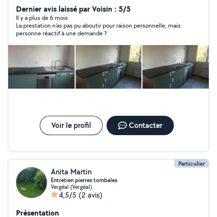
avec raccorde ment petit électricité prise interrupteur
Dernier avis laissé par Voisin : 5/5
lustre montage de meubles. a bientôt
Il y a plus de 6 mois
La prestation n'as pas pu aboutir pour raison personnelle, mais
personne réactif à une demande ?
Voir le profil
Contacter
Particulier
Anita Martin
Entretien pierres tombales
Vergéal (Vergéal)
4,5/5
(2 avis)
Présentation