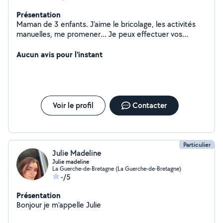
Présentation
Maman de 3 enfants. J'aime le bricolage, les activités
manuelles, me promener... Je peux effectuer vos
tâches ménagères, repassage, garde d'enfants pour
quelques heures, une soirée.
Aucun avis pour l'instant
Voir le profil
Contacter
Particulier
Julie Madeline
Julie madeline
La Guerche-de-Bretagne (La Guerche-de-Bretagne)
-/5
Présentation
Bonjour je m'appelle Julie