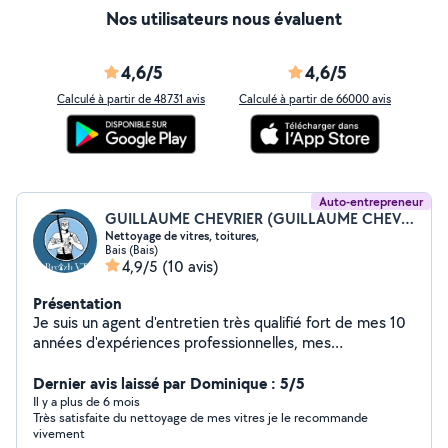
Nos utilisateurs nous évaluent
4,6/5
4,6/5
Calculé à partir de 48731 avis
Calculé à partir de 66000 avis
Auto-entrepreneur
GUILLAUME CHEVRIER (GUILLAUME CHEVRIER)
Nettoyage de vitres, toitures,
Bais (Bais)
4,9/5
(10 avis)
Présentation
Je suis un agent d'entretien très qualifié fort de mes 10
années d'expériences professionnelles, mes
compétences vont du nettoyage de vitrerie au
démoussage de toitures et façades par drone. Je
Dernier avis laissé par Dominique : 5/5
propose également des remises en état après travaux
Il y a plus de 6 mois
Très satisfaite du nettoyage de mes vitres je le recommande
pour professionnels ou particuliers. Je suis en mesure
vivement
d'effectuer des déblais, des décapages de sols, des