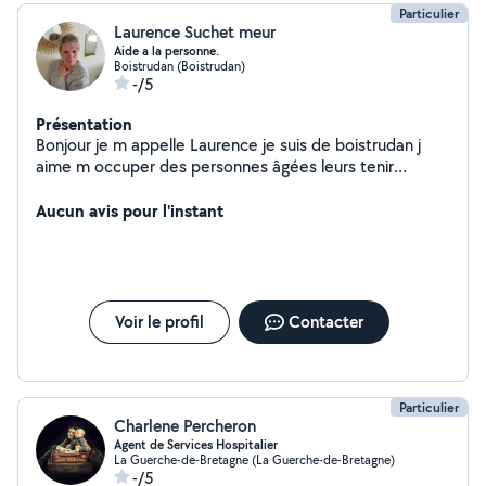
Particulier
Laurence Suchet meur
Aide a la personne.
Boistrudan (Boistrudan)
-/5
Présentation
Bonjour je m appelle Laurence je suis de boistrudan j
aime m occuper des personnes âgées leurs tenir
compagnie allée en promenade ou les aides aux gestes
quotidiens j ai 7 ans expérience en auxiliaire de vie plus
Aucun avis pour l'instant
auxiliaire ambulanciere.J aime le contact auprès des
personnes car elles apportent beaucoup.Si mon profil
vous intéresse pour vos proches ils ou elles seront en
sécurité avec moi vous pouvez être tranquille je veillerai
sur eux alors contactez moi. Je suis disponible aussi
Voir le profil
Contacter
pour aide ménagère. Je travaille en CESU Merci pour
votre confiance Laurence.
Particulier
Charlene Percheron
Agent de Services Hospitalier
La Guerche-de-Bretagne (La Guerche-de-Bretagne)
-/5