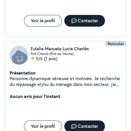
Voir le profil
Contacter
Particulier
Eulalie Manuela Lucie Charlès
Piré-Chancé (Piré-sur-Seiche)
5/5
(1 avis)
Présentation
Personne dynamique sérieuse et motivée. Je recherche
du repassage et/ou du ménage dans mon secteur. j'ai
aussi une expérience de 17 ans en secrétariat et
comptabilité.
Aucun avis pour l'instant
Voir le profil
Contacter