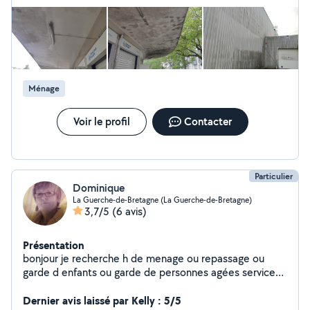
nettoyages de tapis, moquette, canapés. Mes prix sont
très raisonnables, je saurais être à l'écoute, donc je vous
laisse tenter le coup. Mes services sont disponibles sur
la région rennaise et sa périphérie.
Ménage
Voir le profil
Contacter
Particulier
Dominique
La Guerche-de-Bretagne (La Guerche-de-Bretagne)
3,7/5
(6 avis)
Présentation
bonjour je recherche h de menage ou repassage ou
garde d enfants ou garde de personnes agées service
pour les mariages ou soirées
Dernier avis laissé par Kelly : 5/5