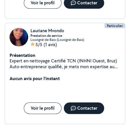
Voir le profil
Contacter
Particulier
Lauriane Mvondo
Prestation de service
Louvigné-de-Bais (Louvigné-de-Bais)
5/5
(1 avis)
Présentation
Expert en nettoyage Certifié TCN (INHNI Ouest, Bruz)
Auto-entrepreneur qualifié, je mets mon expertise au
service des professionnels et des particuliers pour des
prestations de nettoyage efficaces et soignées.
Aucun avis pour l'instant
Nettoyage courant de locaux professionnels, maisons
et appartements Remise en état complète après
travaux ou fin de chantier Intervention rapide, travail de
qualité, respect des normes d'hygiène et satisfaction
garantie. Contactez-moi pour un devis gratuit et
Voir le profil
Contacter
personnalisé.