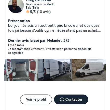
Gestionnaire de stock
Bais (Bais)
5/5
(10 avis)
Présentation
bonjour, Je suis un tout petit peu bricoleur et quelques
fois j'ai besoin d'outils qui ne nécessitent pas un achat.
Et inversement je possède quelques outils qui peuvent
vous intéresser !
Dernier avis laissé par Melanie : 5/5
Il y a 3 mois
Je recommande vivement ! Prix attractif, personne disponible
et agréable
Voir le profil
Contacter