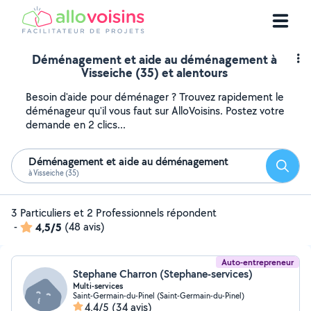
Déménagement et aide au déménagement à
Visseiche (35) et alentours
Besoin d'aide pour déménager ? Trouvez rapidement le
déménageur qu'il vous faut sur AlloVoisins. Postez votre
demande en 2 clics...
Déménagement et aide au déménagement
Reche
à Visseiche (35)
3 Particuliers et 2 Professionnels répondent
-
4,5/5
(48 avis)
Auto-entrepreneur
Stephane Charron (Stephane-services)
Multi-services
Saint-Germain-du-Pinel (Saint-Germain-du-Pinel)
4,4/5
(34 avis)