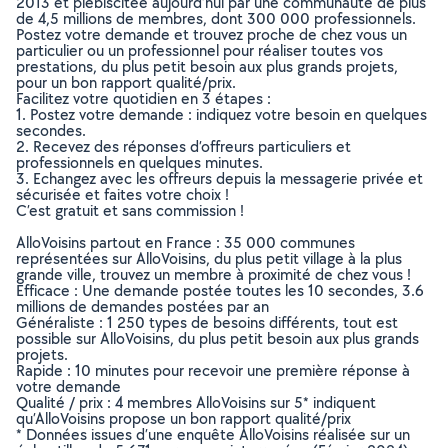
2013 et plébiscitée aujourd’hui par une communauté de plus
de 4,5 millions de membres, dont 300 000 professionnels.
Postez votre demande et trouvez proche de chez vous un
particulier ou un professionnel pour réaliser toutes vos
prestations, du plus petit besoin aux plus grands projets,
pour un bon rapport qualité/prix.
Facilitez votre quotidien en 3 étapes :
1. Postez votre demande : indiquez votre besoin en quelques
secondes.
2. Recevez des réponses d’offreurs particuliers et
professionnels en quelques minutes.
3. Echangez avec les offreurs depuis la messagerie privée et
sécurisée et faites votre choix !
C’est gratuit et sans commission !
AlloVoisins partout en France : 35 000 communes
représentées sur AlloVoisins, du plus petit village à la plus
grande ville, trouvez un membre à proximité de chez vous !
Efficace : Une demande postée toutes les 10 secondes, 3.6
millions de demandes postées par an
Généraliste : 1 250 types de besoins différents, tout est
possible sur AlloVoisins, du plus petit besoin aux plus grands
projets.
Rapide : 10 minutes pour recevoir une première réponse à
votre demande
Qualité / prix : 4 membres AlloVoisins sur 5* indiquent
qu’AlloVoisins propose un bon rapport qualité/prix
* Données issues d’une enquête AlloVoisins réalisée sur un