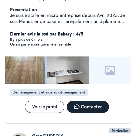
Présentation
Je suis installé en micro entreprise depuis Avril 2025. Je
suis Menuisier de base et j ai également un diplôme en
Agent de Maintenance bâtiment,donc je suis disponible
pour répondre favorablement dans beaucoup de
Dernier avis laissé par Bakary : 4/5
domaines concernant l habitation. Dans l attente de
Il y a plus de 6 mois
On na pas encore travaillé ensemble
votre retour cordialement Stéphane
Déménagement et aide au déménagement
Voir le profil
Contacter
Particulier
Greg DURPOIX