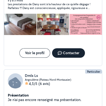
votre satisfaction. Certains travaux seront sur devis.
Il y a 5 mois
Les prestations de Dany sont à la hauteur de ce qu’elle dégage !
Agrément SAP Avantages fiscaux 50%. Chaque année
Parfaites !!! Dany est consciencieuse, appliquée, rigoureuse et
pour les déclarations impôts Les factures sont net de
toujours de bonne humeur ! C’est une pépite !!! Je
charges, c'est moi qui prend en charges les cotisations
recommande fortement son travail…. Mais pas trop car je
Urssaf CESU Préfinancé par (CR CESU, Domiserve)
voudrai la garder rien que pour moi ;-)))
Voir le profil
Contacter
Particulier
Dmls Ls
Angoulême (Plateau Nord-Montausier)
4,3/5
(6 avis)
Présentation
Je n'ai pas encore renseigné ma présentation.