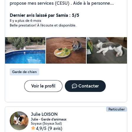
propose mes services (CESU) . Aide à la personne
(toilette, repas, courses, Jeux..) . Petits travaux de
jardinage . Promenade de votre petit compagnon à
Dernier avis laissé par Samia : 5/5
quatre pattes
Il y a plus de 6 mois
Belle prestation! À l’écoute et disponible.
Garde de chien
Voir le profil
Contacter
Particulier
Julie LOISON
Julie - Garde d'animaux
Soyaux (Soyaux Sud)
4,9/5
(9 avis)