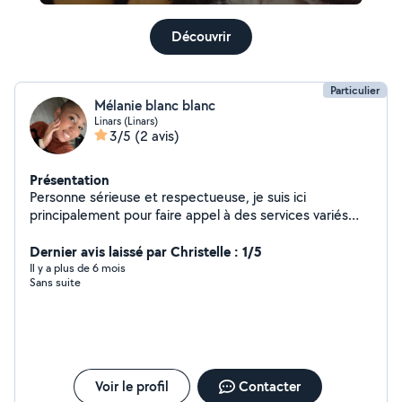
Découvrir
Particulier
Mélanie blanc blanc
Linars (Linars)
3/5
(2 avis)
Présentation
Personne sérieuse et respectueuse, je suis ici
principalement pour faire appel à des services variés
(jardinage, bricolage, etc.). Il m'arrive aussi de répondre
à quelques annonces quand je peux rendre service.
Dernier avis laissé par Christelle : 1/5
Il y a plus de 6 mois
Sans suite
Voir le profil
Contacter