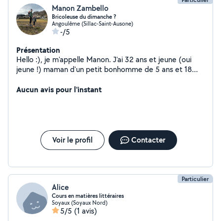
Manon Zambello
Bricoleuse du dimanche ?
Angoulême (Sillac-Saint-Ausone)
-/5
Présentation
Hello :), je m'appelle Manon. J'ai 32 ans et jeune (oui
jeune !) maman d'un petit bonhomme de 5 ans et 18
mois. Séparée depuis peu et en plein réaménagement,
il y a des choses que je ne maîtrise pas À côté de ça, je
Aucun avis pour l'instant
suis en étude pour devenir kinésithérapeute (encore 2
ans ) J'ai un jardin (un semblant, une cours plutôt) et je
n'ai absolument pas la main verte
Voir le profil
Contacter
Particulier
Alice
Cours en matières littéraires
Soyaux (Soyaux Nord)
5/5
(1 avis)