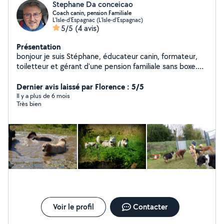
Stephane Da conceicao
Coach canin, pension Familiale
L'Isle-d'Espagnac (L'Isle-d'Espagnac)
5/5
(4 avis)
Présentation
bonjour je suis Stéphane, éducateur canin, formateur,
toiletteur et gérant d'une pension familiale sans boxe.
Venez jeter un œil a mes activités sur ma pager
facebook plaisir canin 16
Dernier avis laissé par Florence : 5/5
Il y a plus de 6 mois
Très bien
Voir le profil
Contacter