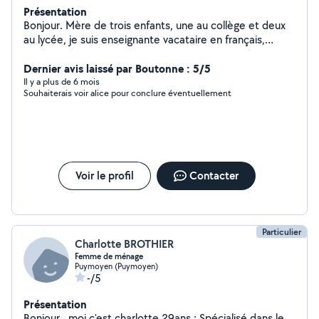
Présentation
Bonjour. Mère de trois enfants, une au collège et deux
au lycée, je suis enseignante vacataire en français,
histoire-géographie, anglais, espagnol. Je propose des
cours de soutien et de l'aide depuis 2005. Patiente, à
Dernier avis laissé par Boutonne : 5/5
l'écoute et passionnée, j'aiderai vos enfants de mon
Il y a plus de 6 mois
Souhaiterais voir alice pour conclure éventuellement
mieux. J'ai suivi des formations pour les troubles de
l'apprentissage et de l'attention. N'hésitez pas à me
contacter pour me faire part des besoins de vos
enfants. Cordialement
Voir le profil
Contacter
Particulier
Charlotte BROTHIER
Femme de ménage
Puymoyen (Puymoyen)
-/5
Présentation
Bonjour , moi c'est charlotte 29ans ; Spécialisé dans le