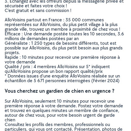
3. Echangez avec les offreurs depuis la messagerie privée et
sécurisée et faites votre choix !
C’est gratuit et sans commission !
AlloVoisins partout en France : 35 000 communes
représentées sur AlloVoisins, du plus petit village à la plus
grande ville, trouvez un membre à proximité de chez vous !
Efficace : Une demande postée toutes les 10 secondes, 3.6
millions de demandes postées par an
Généraliste : 1 250 types de besoins différents, tout est
possible sur AlloVoisins, du plus petit besoin aux plus grands
projets.
Rapide : 10 minutes pour recevoir une première réponse à
votre demande
Qualité / prix : 4 membres AlloVoisins sur 5* indiquent
qu’AlloVoisins propose un bon rapport qualité/prix
* Données issues d’une enquête AlloVoisins réalisée sur un
échantillon de 5 671 personnes interrogées (Février 2024)
Vous cherchez un gardien de chien en urgence ?
Sur AlloVoisins, seulement 10 minutes pour recevoir une
première réponse à votre demande. Postez votre demande
et trouvez en quelques minutes un membre de confiance,
autour de chez vous, pour votre besoin urgent de garde
chien
Consultez les profils des membres, professionnels ou
particuliers, qui vous ont contacté. Présentation, photos de