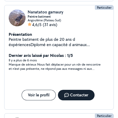
Particulier
Nanatatoo gamaury
Peintre batiment
Angoulême (Plateau Sud)
4,6/5
(31 avis)
Présentation
Peintre batiment de plus de 20 ans d
éxpériencesDiplomé en capacité d animaux
domestiquesVide maison et déménagementEtudie
toutes propositionsA votre sérvice.
Dernier avis laissé par Nicolas : 1/5
Il y a plus de 6 mois
Manque de sérieux Nous fait déplacer pour un rdv de rencontre
et n’est pas présente, ne répond pas aux messages ni aux
textos Très décevant…
Voir le profil
Contacter
Particulier