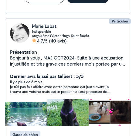
Particulier
Marie Labat
Indisponible
Angoulême (Victor Hugo-Saint-Roch)
4,7/5
(40 avis)
Présentation
Bonjour à vous , MAJ OCT2024- Suite à une accusation
injustifiée et très grave ces derniers mois portee par un
membre premium d'allovoisin masculin top 3 , je ne
serais plus disponible sur ce site et laisse donc la place
Dernier avis laissé par Gilbert : 5/5
... A votre service en toute sympathie,n'hésitez pas à
Il y a plus de 6 mois
je n'ai pas fait affaire avec cette personne car juste avant j'ai
me contacter pour toute demande honnête
trouvé une voisine mais cette personne s'est proposée de
UNIQUEMENT. J'accorde une grande importance à
m'aider malgré tout.elle est très sympathique et très gentille je
certaines valeurs morales comme la notion de service,
garde ses coordonnées. Je vous là recommande.
l'honnêteté c'est pourquoi je suis là . Ex missions:
petsitting , livraison de courses /colis , garde d'enfant ,
ménage (ponctuel uniquement ) etc ....... Au plaisir de
vous rendre service ! et n'hésitez réellement pas à me
solliciter en privé je ne peux répondre qu'à 3 demandes
Garde de chien