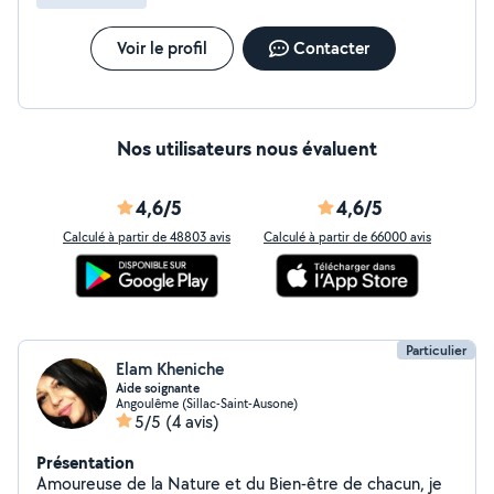
/mois compte tenu de mon abonnement gratuit actuel
Aussi le site me laisse la possibilité de lire vos
demandes mais malheureusement pas d'y répondre
Voir le profil
Contacter
lorsque j'ai déjà épuisé le faible"quota" mensuel'' ...
Nos utilisateurs nous évaluent
4,6/5
4,6/5
Calculé à partir de 48803 avis
Calculé à partir de 66000 avis
Particulier
Elam Kheniche
Aide soignante
Angoulême (Sillac-Saint-Ausone)
5/5
(4 avis)
Présentation
Amoureuse de la Nature et du Bien-être de chacun, je