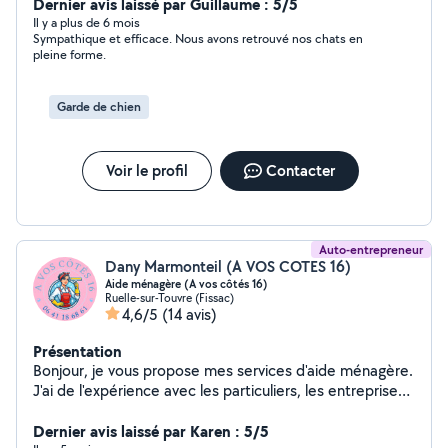
administratifs, secrétariat, aide juridique, garde animaux
Dernier avis laissé par Guillaume : 5/5
, baby sitting, sorties véhiculées, livraison de courses,
Il y a plus de 6 mois
Sympathique et efficace. Nous avons retrouvé nos chats en
heures de ménage, nettoyage.
pleine forme.
Garde de chien
Voir le profil
Contacter
Auto-entrepreneur
Dany Marmonteil (A VOS COTES 16)
Aide ménagère (A vos côtés 16)
Ruelle-sur-Touvre (Fissac)
4,6/5
(14 avis)
Présentation
Bonjour, je vous propose mes services d'aide ménagère.
J'ai de l'expérience avec les particuliers, les entreprises
et la conciergerie. Je suis sérieuse et consciencieuse.
J'aime le travail bien fait, travail détaillé, je souhaite
Dernier avis laissé par Karen : 5/5