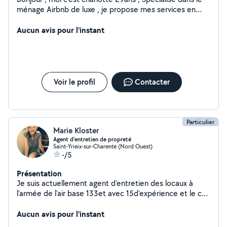
ménage Airbnb de luxe , je propose mes services en
tant qu'aide ménagère/ femme de ménage pour les
particuliers. Minutie , précision, rapidité et discrétion
Aucun avis pour l'instant
sont à l'œuvre. Je me rend disponible au plus près de
vos attentes.
Voir le profil
Contacter
Particulier
Marie Kloster
Agent d'entretien de propreté
Saint-Yrieix-sur-Charente (Nord Ouest)
-/5
Présentation
Je suis actuellement agent d'entretien des locaux à
l'armée de l'air base 133et avec 15d'expérience et le cap
en poche je suis sérieuse minutieuse souriante serviable
je recherche à faire du ménage si quelqu'un et intéressé
Aucun avis pour l'instant
j'adore aussi les animaux je Peut vous les garder pendant