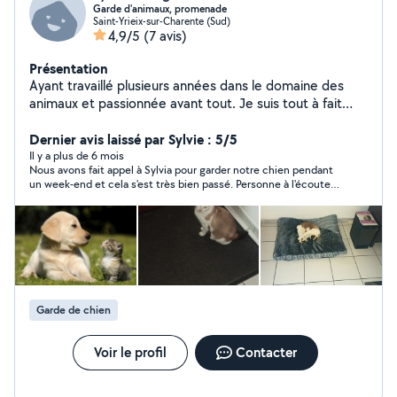
Garde d'animaux, promenade
Saint-Yrieix-sur-Charente (Sud)
4,9/5
(7 avis)
Présentation
Ayant travaillé plusieurs années dans le domaine des
animaux et passionnée avant tout. Je suis tout à fait
apte pour vos animaux ( chien, chat, rongeurs ... )
Dernier avis laissé par Sylvie : 5/5
Il y a plus de 6 mois
Nous avons fait appel à Sylvia pour garder notre chien pendant
un week-end et cela s'est très bien passé. Personne à l'écoute
et attentionnée. Nous n'hésiterons pas à refaire appel à elle si
nécessaire. Merci à vous.
Garde de chien
Voir le profil
Contacter