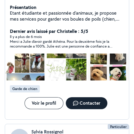
Présentation
Etant étudiante et passionnée d'animaux, je propose
mes services pour garder vos boules de poils (chien,
chat, rongeur) ou les promener. Actuellement, j'ai déjà
un chat et 2 cochons d'inde. J'ai déjà eu un chien dans le
Dernier avis laissé par Christelle : 5/5
passé.
Il y a plus de 6 mois
Merci a Julie d’avoir gardé Athéna. Pour la deuxième fois je la
recommande a 100%. Julie est une personne de confiance a
qui vous pouvez confier vos boules de poil elle sera prendre
soin de vos loulous sans aucun problème . Merci encore
Garde de chien
Voir le profil
Contacter
Particulier
Sylvia Rossignol