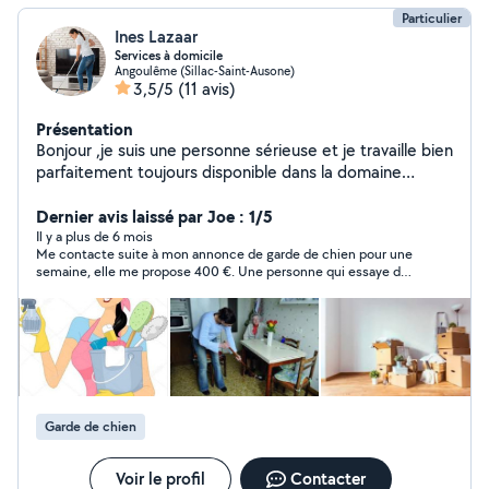
Particulier
Ines Lazaar
Services à domicile
Angoulême (Sillac-Saint-Ausone)
3,5/5
(11 avis)
Présentation
Bonjour ,je suis une personne sérieuse et je travaille bien
parfaitement toujours disponible dans la domaine
ménage, repassage, déménagement, l'agriculture et en
plus service de personne âgée et garde les enfants ....
Dernier avis laissé par Joe : 1/5
Il y a plus de 6 mois
Me contacte suite à mon annonce de garde de chien pour une
semaine, elle me propose 400 €. Une personne qui essaye de
s’immiscer dans tout et n’importe quoi, alors que cela fait
plusieurs fois qu’on lui dit non , insistante. Je ne recommande
pas forcément cette personne
Garde de chien
Voir le profil
Contacter