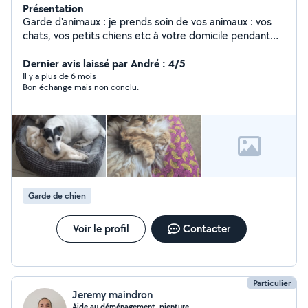
Présentation
Garde d'animaux : je prends soin de vos animaux : vos
chats, vos petits chiens etc à votre domicile pendant
votre absence, - vos vacances et vos week-ends, à voir
ensemble. Si vous avez besoin de repassage, ménage,
Dernier avis laissé par André : 4/5
jardinage Je sais faire du petit bricolage, éclairage,
Il y a plus de 6 mois
Bon échange mais non conclu.
dépannage etc, à voir ensemble. Je sais dépanner une
TV, et quelques bricoles internet. Si vous avez besoin
d'aide pour vos papiers administratifs, je suis là. Pour vos
CV, vos lettres de motivation, je suis là. Je suis
soigneuse et consciencieuse dans mon travail, car j'aime
le travail bien fait. Si vous avez besoin d'informations
supplémentaires, n'hésitez pas à me demander. À
bientôt. Cathy V.
Garde de chien
Voir le profil
Contacter
Particulier
Jeremy maindron
Aide au déménagement..pienture