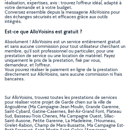
réalisation, expertises, avis : trouvez l'offreur idéal, adapté à
votre demande et à votre budget.
Conversez ensemble depuis la messagerie AlloVoisins pour
des échanges sécurisés et efficaces grâce aux outils
intégrés.
Est-ce que AlloVoisins est gratuit ?
Absolument ! AlloVoisins est un service entièrement gratuit
et sans aucune commission pour tout utilisateur cherchant un
membre, qu’il soit professionnel ou particulier, pour une
prestation de service ou une location de matériel. Payez
uniquement le prix de la prestation, fixé par vous,
demandeur, et l’offreur.
Vous pouvez réaliser le paiement en ligne de la prestation
directement sur AlloVoisins, sans aucune commission ni frais
bancaires.
Sur AlloVoisins, trouvez toutes les prestations de services
pour réaliser votre projet de Garde chien sur la ville de
Angoulême (Ma Campagne-Jean Moulin, Grande Garenne,
Saint-Cybard, Gatine-Casernes, Bel-Air-Grand Font, Plateau
Sud, Basseau-Trois Chenes, Ma Campagne Ouest, Sillac-
Saint-Ausone, Petite Garenne, La Madeleine, l'Houmeau,
Grelet-Rabion, Champ de Mars-Bussatte, Ma Campagne Est-
Petit Fresquet, Saint-Martin-Saint-Gelais-l'Anguienne,