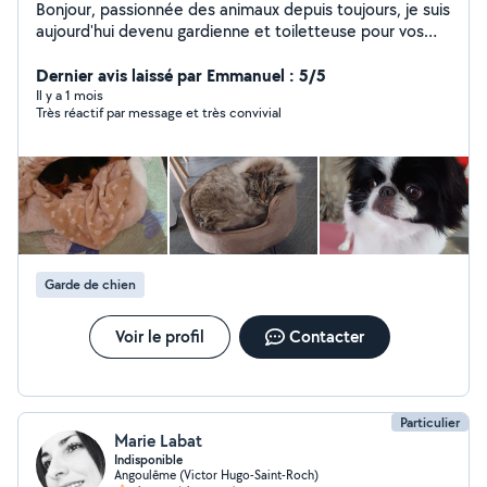
Bonjour, passionnée des animaux depuis toujours, je suis
aujourd'hui devenu gardienne et toiletteuse pour vos
animaux. Chien, chat et rongeurs. N'hésitez pas à me
contacter.
Dernier avis laissé par Emmanuel : 5/5
Il y a 1 mois
Très réactif par message et très convivial
Garde de chien
Voir le profil
Contacter
Particulier
Marie Labat
Indisponible
Angoulême (Victor Hugo-Saint-Roch)