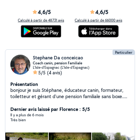
4,6/5
4,6/5
Calculé à partir de 48731 avis
Calculé à partir de 66000 avis
Particulier
Stephane Da conceicao
Coach canin, pension Familiale
L'Isle-d'Espagnac (L'Isle-d'Espagnac)
5/5
(4 avis)
Présentation
bonjour je suis Stéphane, éducateur canin, formateur,
toiletteur et gérant d'une pension familiale sans boxe.
Venez jeter un œil a mes activités sur ma pager
facebook plaisir canin 16
Dernier avis laissé par Florence : 5/5
Il y a plus de 6 mois
Très bien