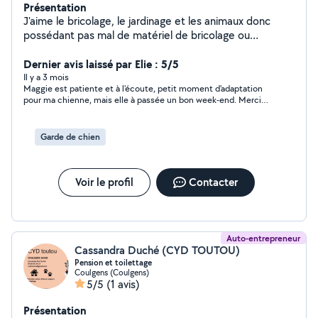
Présentation
J'aime le bricolage, le jardinage et les animaux donc
possédant pas mal de matériel de bricolage ou
nettoyage comme bétonnière, karcher, shampouineuse,
tondeuse , souffleur , débroussailleuse je mets en
Dernier avis laissé par Elie : 5/5
location à des tarifs tres intéressants. Je peux aussi
Il y a 3 mois
Maggie est patiente et à l'écoute, petit moment d'adaptation
garder vos animaux de compagnie à mon domicile .
pour ma chienne, mais elle à passée un bon week-end. Merci
encore et à bientôt pour une future garde. Elie
Garde de chien
Voir le profil
Contacter
Auto-entrepreneur
Cassandra Duché (CYD TOUTOU)
Pension et toilettage
Coulgens (Coulgens)
5/5
(1 avis)
Présentation