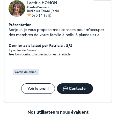
Laëtitia HOMON
Garde d'animaux
Ruelle-sur-Touvre (Foch)
5/5
(4 avis)
Présentation
Bonjour, je vous propose mes services pour m'occuper
des membres de votre famille à poils, à plumes et à
écailles chez vous lors de vos absences courtes ou
prolongées. Alimentation, soins, nettoyage litière et
Dernier avis laissé par Patricia : 5/5
cage, balade chien, jeux, câlins,... : mes voisins me font
Il y a plus de 6 mois
Très bon contact, la prestation est à l'étude.
déjà confiance depuis longtemps ! Vous serez tenus
informés de chacun de mes passages à votre domicile.
La garde de votre chien (ou de vos NAC) est
envisageable à mon domicile sous certaines conditions.
Garde de chien
N'hésitez pas à me contacter pour plus de
renseignements !
Voir le profil
Contacter
Nos utilisateurs nous évaluent