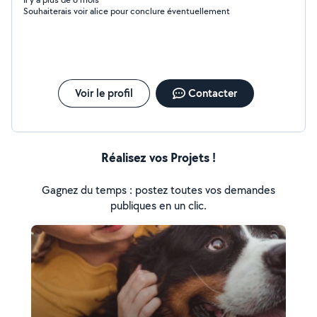
l'écoute et passionnée, j'aiderai vos enfants de mon
Souhaiterais voir alice pour conclure éventuellement
mieux. J'ai suivi des formations pour les troubles de
l'apprentissage et de l'attention. N'hésitez pas à me
contacter pour me faire part des besoins de vos
enfants. Cordialement
Voir le profil
Contacter
Réalisez vos Projets !
Gagnez du temps : postez toutes vos demandes
publiques en un clic.