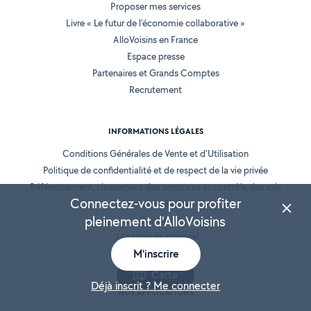
Proposer mes services
Livre « Le futur de l'économie collaborative »
AlloVoisins en France
Espace presse
Partenaires et Grands Comptes
Recrutement
INFORMATIONS LÉGALES
Conditions Générales de Vente et d'Utilisation
Politique de confidentialité et de respect de la vie privée
Référencement, classement des annonces et contrôle des avis
Connectez-vous pour profiter
Mentions légales
pleinement d'AlloVoisins
Cookies
Location de matériel
Prestation de services
M'inscrire
Carte
Déjà inscrit ? Me connecter
NOS APPLICATIONS