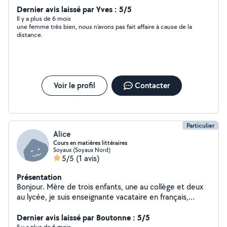
Dernier avis laissé par Yves : 5/5
Il y a plus de 6 mois
une femme très bien, nous n'avons pas fait affaire à cause de la
distance.
Voir le profil
Contacter
Particulier
Alice
Cours en matières littéraires
Soyaux (Soyaux Nord)
5/5
(1 avis)
Présentation
Bonjour. Mère de trois enfants, une au collège et deux
au lycée, je suis enseignante vacataire en français,
histoire-géographie, anglais, espagnol. Je propose des
cours de soutien et de l'aide depuis 2005. Patiente, à
Dernier avis laissé par Boutonne : 5/5
Il y a plus de 6 mois