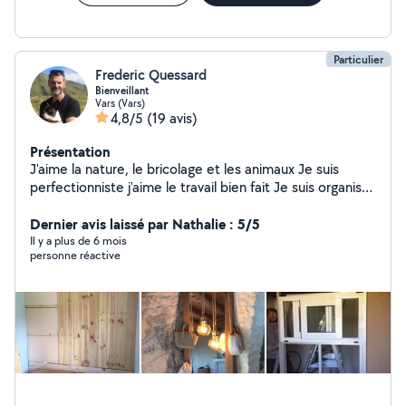
Particulier
Frederic Quessard
Bienveillant
Vars (Vars)
4,8/5
(19 avis)
Présentation
J'aime la nature, le bricolage et les animaux Je suis
perfectionniste j'aime le travail bien fait Je suis organisé
et travail proprement J'entretiens un parc de 4000m2
Je peint je pose de la tapisserie du carrelage Petit
Dernier avis laissé par Nathalie : 5/5
travaux de maçonnerie ( chape reagrage...) Si je
Il y a plus de 6 mois
personne réactive
m'engage sur un chantier c'est que je sais que je suis
capable sinon je ne m engage pas Ma seule motivation
est que le client soit satisfait et heureux du résultat