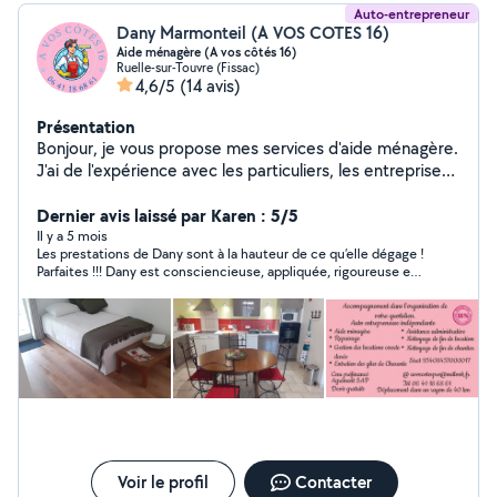
Auto-entrepreneur
Dany Marmonteil (A VOS COTES 16)
Aide ménagère (A vos côtés 16)
Ruelle-sur-Touvre (Fissac)
4,6/5
(14 avis)
Présentation
Bonjour, je vous propose mes services d'aide ménagère.
J'ai de l'expérience avec les particuliers, les entreprises
et la conciergerie. Je suis sérieuse et consciencieuse.
J'aime le travail bien fait, travail détaillé, je souhaite
Dernier avis laissé par Karen : 5/5
votre satisfaction. Certains travaux seront sur devis.
Il y a 5 mois
Les prestations de Dany sont à la hauteur de ce qu’elle dégage !
Agrément SAP Avantages fiscaux 50%. Chaque année
Parfaites !!! Dany est consciencieuse, appliquée, rigoureuse et
pour les déclarations impôts Les factures sont net de
toujours de bonne humeur ! C’est une pépite !!! Je
charges, c'est moi qui prend en charges les cotisations
recommande fortement son travail…. Mais pas trop car je
Urssaf CESU Préfinancé par (CR CESU, Domiserve)
voudrai la garder rien que pour moi ;-)))
Voir le profil
Contacter