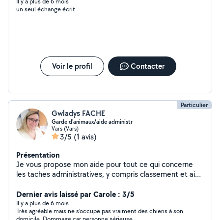
Il y a plus de 6 mois
un seul échange écrit
Voir le profil
Contacter
Particulier
Gwladys FACHE
Garde d'animaux/aide administr
Vars (Vars)
3/5
(1 avis)
Présentation
Je vous propose mon aide pour tout ce qui concerne
les taches administratives, y compris classement et aide
informatique. Notre domicile familial peut également
accueillir vos animaux de compagnie pendant votre
Dernier avis laissé par Carole : 3/5
absence (chiens, rongeurs, oiseaux...), ils partageront
Il y a plus de 6 mois
Très agréable mais ne s'occupe pas vraiment des chiens à son
notre quotidien. Mes enfants ont l'habitude de vivre
domicile. Dommage car personne sérieuse...