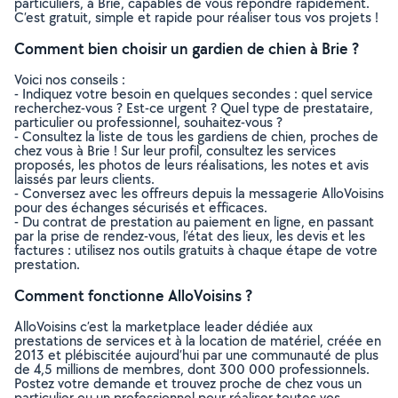
particuliers, à Brie, capables de vous répondre rapidement.
C’est gratuit, simple et rapide pour réaliser tous vos projets !
Comment bien choisir un gardien de chien à Brie ?
Voici nos conseils :
- Indiquez votre besoin en quelques secondes : quel service
recherchez-vous ? Est-ce urgent ? Quel type de prestataire,
particulier ou professionnel, souhaitez-vous ?
- Consultez la liste de tous les gardiens de chien, proches de
chez vous à Brie ! Sur leur profil, consultez les services
proposés, les photos de leurs réalisations, les notes et avis
laissés par leurs clients.
- Conversez avec les offreurs depuis la messagerie AlloVoisins
pour des échanges sécurisés et efficaces.
- Du contrat de prestation au paiement en ligne, en passant
par la prise de rendez-vous, l’état des lieux, les devis et les
factures : utilisez nos outils gratuits à chaque étape de votre
prestation.
Comment fonctionne AlloVoisins ?
AlloVoisins c’est la marketplace leader dédiée aux
prestations de services et à la location de matériel, créée en
2013 et plébiscitée aujourd’hui par une communauté de plus
de 4,5 millions de membres, dont 300 000 professionnels.
Postez votre demande et trouvez proche de chez vous un
particulier ou un professionnel pour réaliser toutes vos