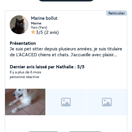
Particulier
Marine bollut
Marine
Vars (Vars)
3/5
(2 avis)
Présentation
Je suis pet sitter depuis plusieurs années, je suis titulaire
de L'ACACED chiens et chats. J'accueille avec plaisir
chiens et chats à mon domicile mais peu également
rendre visite
Dernier avis laissé par Nathalie : 5/5
Il y a plus de 6 mois
personne réactive