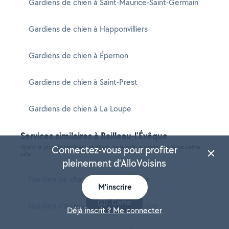
Gardiens de chien à Saint-Maurice-Saint-Germain
Gardiens de chien à Happonvilliers
Gardiens de chien à Épernon
Gardiens de chien à Saint-Prest
Gardiens de chien à La Loupe
Services similaires à Bailleau-l'Évêque
Ayant le plus de résultats et étant de la même catégorie, pour cette
Connectez-vous pour profiter
ville
pleinement d'AlloVoisins
Gardien de chat à Bailleau-l'Évêque
M'inscrire
Carte
Gardien d'animaux à Bailleau-l'Évêque
Déjà inscrit ? Me connecter