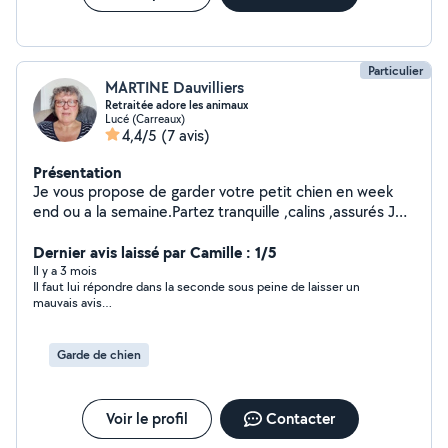
Particulier
MARTINE Dauvilliers
Retraitée adore les animaux
Lucé (Carreaux)
4,4/5
(7 avis)
Présentation
Je vous propose de garder votre petit chien en week
end ou a la semaine.Partez tranquille ,calins ,assurés Je
suis en pavillon avec jardin clos ,j'adore les animaux.. me
contacter. Je suis de Lucé. On peut se rencontrer avant
Dernier avis laissé par Camille : 1/5
avec votre chien affin de faire connaissance Mon tarif 12
Il y a 3 mois
Il faut lui répondre dans la seconde sous peine de laisser un
euros par jour.
mauvais avis…
Garde de chien
Voir le profil
Contacter