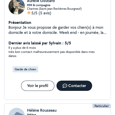
Aurelie Goutard
MM & compagnie
Chartres (Saint-jean Rechèvres Bourgneuf)
5/5
(5 avis)
Présentation
Bonjour Je vous propose de garder vos chien(s) à mon
domicile et à votre domicile. Week end - en journée, la
semaine , et pour les vacances cordialement MM et
compagnies
Dernier avis laissé par Sylvain : 5/5
Il y a plus de 6 mois
très bon contact malheureusement pas disponible dans mes
dates
Garde de chien
Voir le profil
Contacter
Particulier
Héléne Rousseau
Héléne