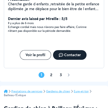
Cherche garde d enfants ,retraitée de la petite enfance
diplômée ,je me déplace pour le bien être de l enfant
,je fais aussi la garde de chien s,ayant un très grand
Dernier avis laissé par Mireille : 5/5
jardin Cordialement corinne
Il y a plus de 6 mois
Echange cordial mais nous n'avons pas faire affaire, Corinne
n'étant pas disponible sur la période demandée.
Voir le profil
Contacter
1
2
3
Page
suivante
Prestations de services
Gardiens de chien
Eure-et-loir
Bailleau-l'Évêque