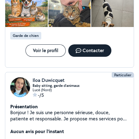
Garde de chien
Voir le profil
Contacter
Particulier
Iloa Duwicquet
Baby sitting, garde d’animaux
Lucé (Nord)
-/5
Présentation
Bonjour ! Je suis une personne sérieuse, douce,
patiente et responsable. Je propose mes services pour
la garde d'enfants ainsi que la garde d'animaux. Je
propose aussi mes services de ménages ! J'aime
Aucun avis pour l'instant
m'occuper des enfants en leur proposant des activités