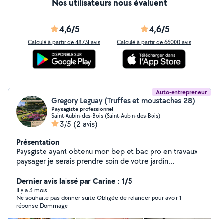
Nos utilisateurs nous évaluent
4,6/5
4,6/5
Calculé à partir de 48731 avis
Calculé à partir de 66000 avis
Auto-entrepreneur
Gregory Leguay (Truffes et moustaches 28)
Paysagiste professionnel
Saint-Aubin-des-Bois (Saint-Aubin-des-Bois)
3/5
(2 avis)
Présentation
Paysgiste ayant obtenu mon bep et bac pro en travaux
paysager je serais prendre soin de votre jardin
également Petsitter professionnel je vous propose mes
services pour la garde de vos animaux de toutes tailles .
Dernier avis laissé par Carine : 1/5
Il y a 3 mois
Ne souhaite pas donner suite Obligée de relancer pour avoir 1
réponse Dommage