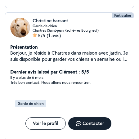
Particulier
Christine harsant
Garde de chien
Chartres (Saint-jean Rechèvres Bourgneuf)
5/5
(1 avis)
Présentation
Bonjour, je réside à Chartres dans maison avec jardin. Je
suis disponible pour garder vos chiens en semaine ou les
weekends. J'adore les animaux et j'ai moi-même un
golden de 8 ans adorable et un chat . N'hésitez pas à
Dernier avis laissé par Clément : 5/5
me contacter en cas de besoin. Cordialement
Il y a plus de 6 mois
Très bon contact. Nous allons nous rencontrer.
Garde de chien
Voir le profil
Contacter