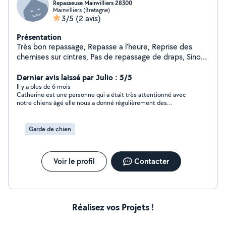
Repasseuse Mainvilliers 28300
Mainvilliers (Bretagne)
3/5
(2 avis)
Présentation
Très bon repassage, Repasse a l'heure, Reprise des
chemises sur cintres, Pas de repassage de draps, Sinon
tous vêtements ou linge maison confondu .
Dernier avis laissé par Julio : 5/5
Il y a plus de 6 mois
Catherine est une personne qui a était très attentionné avec
notre chiens âgé elle nous a donné régulièrement des
nouvelles tout au long de notre voyage avec des photos . Elle
est adorable ! Nous donnerons notre confiance de nouveau les
yeux fermés. À bientôt Catherine .
Garde de chien
Voir le profil
Contacter
Réalisez vos Projets !