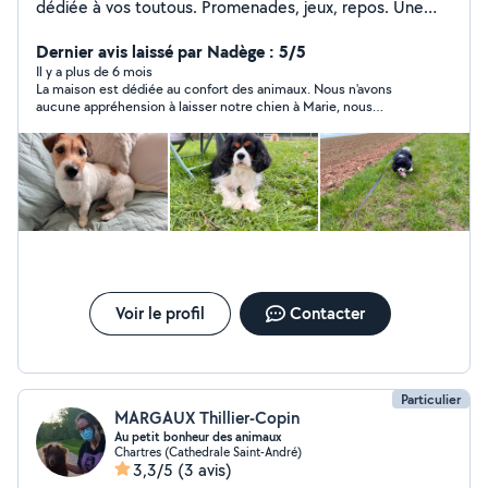
dédiée à vos toutous. Promenades, jeux, repos. Une
heure, un jour, plusieurs jours. Votre animal n'est jamais
seul, je suis là pour veiller sur lui. Possibilité de venir le
Dernier avis laissé par Nadège : 5/5
chercher à votre domicile.
Il y a plus de 6 mois
La maison est dédiée au confort des animaux. Nous n'avons
aucune appréhension à laisser notre chien à Marie, nous
sommes sûrs qu'il passera une bonne journée avec promenade,
jeux et attention, et photos en souvenir ?
Voir le profil
Contacter
Particulier
MARGAUX Thillier-Copin
Au petit bonheur des animaux
Chartres (Cathedrale Saint-André)
3,3/5
(3 avis)