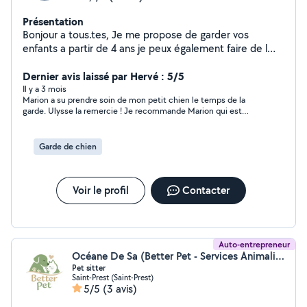
Présentation
Bonjour a tous.tes, Je me propose de garder vos
enfants a partir de 4 ans je peux également faire de l
aide aux devoirs (primaire, collège) De plus, je peux
promener vos animaux ou les garder à votre domicile ou
Dernier avis laissé par Hervé : 5/5
chez moi. Enfin, je peux faire le ménage à votre domicile
Il y a 3 mois
Marion a su prendre soin de mon petit chien le temps de la
ou accompagner vos parents ages a des rendez vous
garde. Ulysse la remercie ! Je recommande Marion qui est
médicaux par exemple Au plaisir de vous lire,
disponible et qui réponds rapidement aux sollicitations. Je lui
Cordialement, Marion
confierai à nouveau Ulysse, le moment venu.
Garde de chien
Voir le profil
Contacter
Auto-entrepreneur
Océane De Sa (Better Pet - Services Animaliers)
Pet sitter
Saint-Prest (Saint-Prest)
5/5
(3 avis)