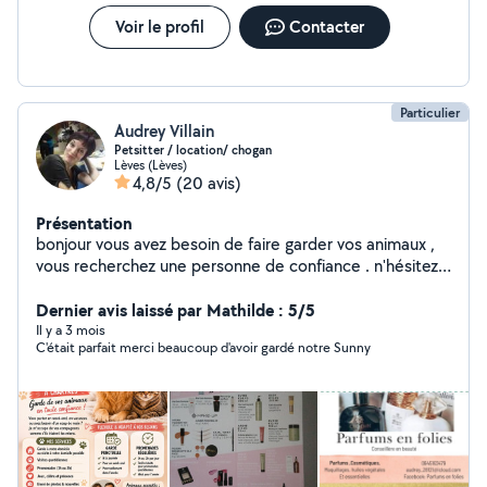
Voir le profil
Contacter
Particulier
Audrey Villain
Petsitter / location/ chogan
Lèves (Lèves)
4,8/5
(20 avis)
Présentation
bonjour vous avez besoin de faire garder vos animaux ,
vous recherchez une personne de confiance . n'hésitez
pas a me contacter je garde aussi les enfants en soirée
ou les weekend Nous louons du materiels (
Dernier avis laissé par Mathilde : 5/5
shampouineuse, mini pelle , motoculteur , betonniere
Il y a 3 mois
C'était parfait merci beaucoup d'avoir gardé notre Sunny
.....) Je suis conseillère chez chogan ( 5000 références)
parfums inspirés par des grandes marques, produits
cosmétiques, make up, produits d'entretiens, bijoux .
N'hésitez pas à me contacter A bientôt cordialement