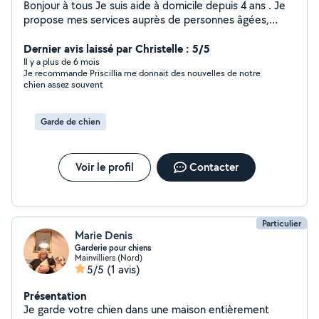
Bonjour à tous Je suis aide à domicile depuis 4 ans . Je
propose mes services auprès de personnes âgées,
dépendantes, toute aide à la personne en CESU et auto
entrepreneuse dans le domaine du ménage pour
Dernier avis laissé par Christelle : 5/5
particuliers/entreprises. Je garde aussi des animaux...
Il y a plus de 6 mois
Je recommande Priscillia me donnait des nouvelles de notre
fais du babysitting, et repassage. Contactez moi si
chien assez souvent
intéressé
Garde de chien
Voir le profil
Contacter
Particulier
Marie Denis
Garderie pour chiens
Mainvilliers (Nord)
5/5
(1 avis)
Présentation
Je garde votre chien dans une maison entièrement