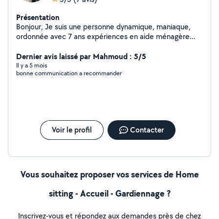
Présentation
Bonjour, Je suis une personne dynamique, maniaque,
ordonnée avec 7 ans expériences en aide ménagère
ainsi que prestation de ménage dans les logements air
bnb . Je repassage aussi à mon domicile . Secteur
Dernier avis laissé par Mahmoud : 5/5
Lambersart et environs . Cordialement à vous
Il y a 5 mois
bonne communication a recommander
Voir le profil
Contacter
Vous souhaitez proposer vos services de Home
sitting - Accueil - Gardiennage ?
Inscrivez-vous et répondez aux demandes près de chez