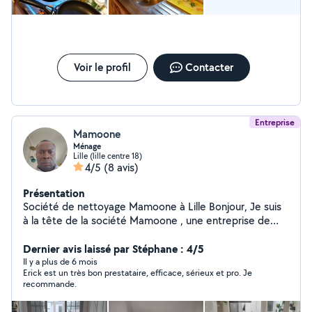
Voir le profil
Contacter
Entreprise
Mamoone
Ménage
Lille (lille centre 18)
4/5
(8 avis)
Présentation
Société de nettoyage Mamoone à Lille Bonjour, Je suis
à la tête de la société Mamoone , une entreprise de
nettoyage basée à Lille. Nous proposons nos services à
une clientèle variée : appartements Airbnb, entreprises,
Dernier avis laissé par Stéphane : 4/5
et particuliers. Forts d'une équipe sérieuse et
Il y a plus de 6 mois
Erick est un très bon prestataire, efficace, sérieux et pro. Je
expérimentée, nous mettons un point d'honneur à
recommande.
garantir un service de qualité, ponctuel et fiable. Dans
l'attente de votre retour, je reste à votre disposition