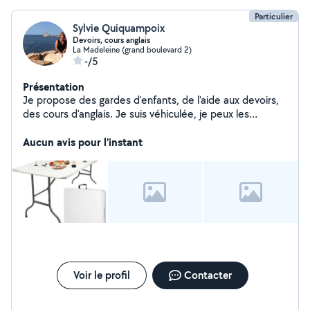
Particulier
Sylvie Quiquampoix
Devoirs, cours anglais
La Madeleine (grand boulevard 2)
-/5
Présentation
Je propose des gardes d'enfants, de l'aide aux devoirs,
des cours d'anglais. Je suis véhiculée, je peux les
conduire à leurs activités. Je suis disponible toute la
journée du mercredi. Ponctuellement, d'autres jours
Aucun avis pour l'instant
aussi. J'ai un contact facile avec les enfants, je suis
douce.
Voir le profil
Contacter