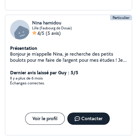
Particulier
Nina hamidou
Lille (Faubourg de Douai)
4/5
(5 avis)
Présentation
Bonjour je m'appelle Nina, je recherche des petits
boulots pour me faire de l'argent pour mes études ! Je
suis très sérieuse et ait de l'expérience. J'aime
beaucoup les enfants et j'adore travailler avec eux.
Dernier avis laissé par Guy : 5/5
Il y a plus de 6 mois
Échanges correctes.
Voir le profil
Contacter