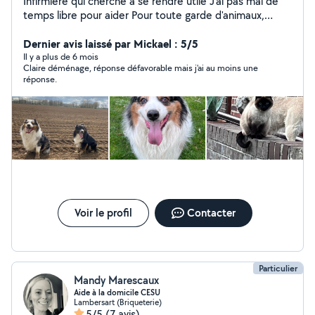
Infirmiere qui cherche à se rendre utile J'ai pas mal de
temps libre pour aider Pour toute garde d'animaux,
ayant 2 chiens à la maison, cette dernière devra se faire
à votre domicile sauf si mon second chien est absent Je
Dernier avis laissé par Mickael : 5/5
peux également m'occuper de vos petits bouts de
Il y a plus de 6 mois
Claire déménage, réponse défavorable mais j'ai au moins une
choux pour certaines occasions (je suis titulaire du BAFA
réponse.
ainsi que formatrice et anime des colonies de vacances)
Voir le profil
Contacter
Particulier
Mandy Marescaux
Aide à la domicile CESU
Lambersart (Briqueterie)
5/5
(7 avis)