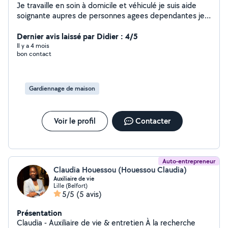
Je travaille en soin à domicile et véhiculé je suis aide
soignante aupres de personnes agees dependantes je
suis ponctuel mon travail est bien fait je suis souriante
et serviable et minutieuse et je suis disponible pour du
Dernier avis laissé par Didier : 4/5
ménage du repassage j'adore repasser et faire du
Il y a 4 mois
bon contact
rangement je suis véhiculé
Gardiennage de maison
Voir le profil
Contacter
Auto-entrepreneur
Claudia Houessou (Houessou Claudia)
Auxiliaire de vie
Lille (Belfort)
5/5
(5 avis)
Présentation
Claudia - Auxiliaire de vie & entretien À la recherche