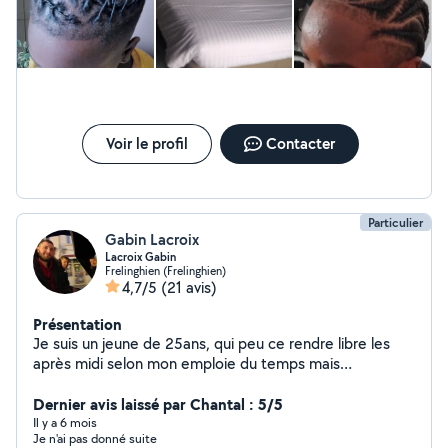
Voir le profil
Contacter
Particulier
Gabin Lacroix
Lacroix Gabin
Frelinghien (Frelinghien)
4,7/5
(21 avis)
Présentation
Je suis un jeune de 25ans, qui peu ce rendre libre les
après midi selon mon emploie du temps mais
également tout les week-ends. Grand fan du travail bien
fait. Disponible pour du jardinage, des déménagements
Dernier avis laissé par Chantal : 5/5
dans la métropole lilloise
Il y a 6 mois
Je n'ai pas donné suite