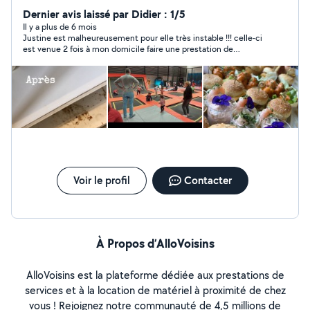
Dernier avis laissé par Didier : 1/5
Il y a plus de 6 mois
Justine est malheureusement pour elle très instable !!! celle-ci
est venue 2 fois à mon domicile faire une prestation de
nettoyage hebdomadaire (RAS) Je tiens à préciser que d'après
elle mon domicile est bien ranger et propre. et depuis 15 jours
cette demoiselle use de tous les subterfuges pour ne pas
honorer les RDV on lui envoie des messages mais ne répond
pas !! sous prétexte qu'elle n'est pas sur son téléphone "H24"
On convient d'un RDV ce jour à 8h30 elle ne se présente pas et
quand on l'appelle le nouveau numéro qu'elle vous a donnée 2
jours avant ,n'est plus attribué ou dorénavant inaccessible !!" je
ne vous conseille vraiment pas cette jeune fille
Voir le profil
Contacter
À Propos d’AlloVoisins
AlloVoisins est la plateforme dédiée aux prestations de
services et à la location de matériel à proximité de chez
vous ! Rejoignez notre communauté de 4,5 millions de