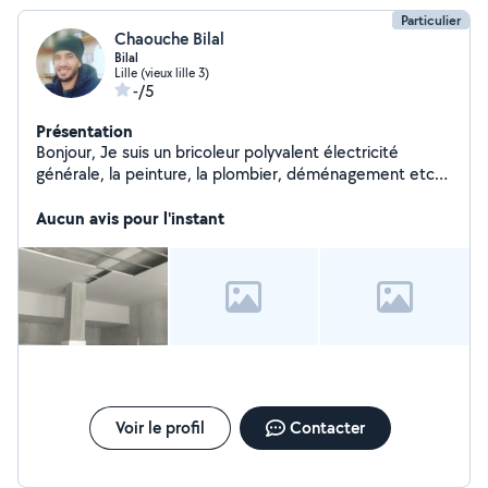
Particulier
Chaouche Bilal
Bilal
Lille (vieux lille 3)
-/5
Présentation
Bonjour, Je suis un bricoleur polyvalent électricité
générale, la peinture, la plombier, déménagement etc
Pour plus d'informations N'hésitez surtout pas de me
contacter. Merci
Aucun avis pour l'instant
Voir le profil
Contacter