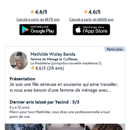
4,6/5
4,6/5
Calculé à partir de 48731 avis
Calculé à partir de 66000 avis
Particulier
Mathilde Wisley Banda
Femme de Ménage et Coiffeuse
La Madeleine (pompidou-nouvelle madeleine 2)
4,6/5
(28 avis)
Présentation
Je suis une fille sérieuse et souriante qui aime travailler,
si vous avez besoin d'une femme de ménage avec
expérience et une Coiffeuse professionnelle je serai là à
votre disposition merci cordialement
Dernier avis laissé par Yacind : 5/5
Il y a 12 jours
Merci pour tout Mathilde, vous êtes une professionnelle à tout
point de vue.