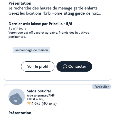
Présentation
Je recherche des heures de ménage garde enfants
Gerez les locations rbnb Home sitting garde de nuit
personnes âgées faire des courses Etats des lieux
Étudie toutes propositions Je suis ponctuelle soignée je
Dernier avis laissé par Priscilla : 5/5
reste à votre disposition je suis ponctuelle soignée je
Il y a 14 jours
Veronique est efficace et agreable. Prends des initiatives
vous propose mes services Je prend les payement
pertinentes.
cesus
Gardiennage de maison
Voir le profil
Contacter
Particulier
Saida boudrai
Aide soignante /AMP
Lille (Caulier)
4,6/5
(40 avis)
Présentation