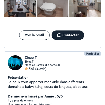
pour toute information complémentaire ou pour
convenir d'un échange. Bien cordialement,
Voir le profil
Contacter
Particulier
Zineb T
Zineb.T
Mons-en-Barœul (Le baroeul)
5/5
(4 avis)
Présentation
Je peux vous apporter mon aide dans différents
domaines: babysitting, cours de langues, aides aux
devoirs... Contactez-moi si vous avez des questions !
Dernier avis laissé par Annie : 5/5
Il y a plus de 6 mois
Une personne très bien très gentil