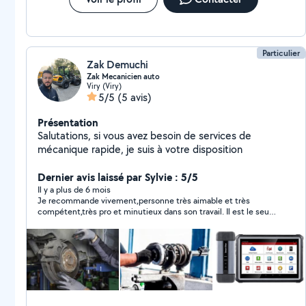
Particulier
Zak Demuchi
Zak Mecanicien auto
Viry (Viry)
5/5
(5 avis)
Présentation
Salutations, si vous avez besoin de services de
mécanique rapide, je suis à votre disposition
Dernier avis laissé par Sylvie : 5/5
Il y a plus de 6 mois
Je recommande vivement,personne très aimable et très
compétent,très pro et minutieux dans son travail. Il est le seul
à avoir remis ma voiture en état après un mois de galère,je le
remercie encore et ferais appel à lui sans soucis si besoin .