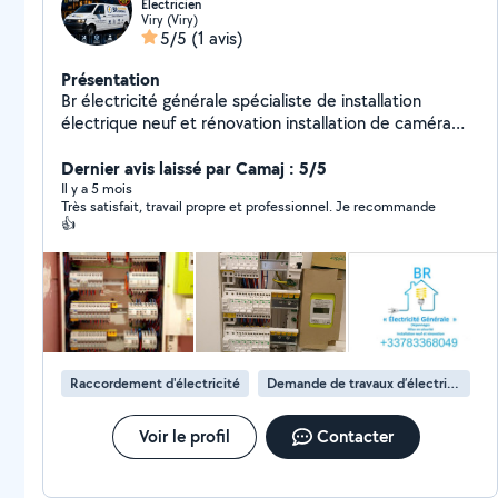
Électricien
Viry (Viry)
5/5
(1 avis)
Présentation
Br électricité générale spécialiste de installation
électrique neuf et rénovation installation de caméra
surveillance et interphone
Dernier avis laissé par Camaj : 5/5
Il y a 5 mois
Très satisfait, travail propre et professionnel. Je recommande
👍
Raccordement d'électricité
Demande de travaux d’électricité
Voir le profil
Contacter