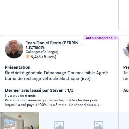
Auto-entrepreneur
Jean-Daniel Perrin (PERRIN J-D ELECTRICITE)
ELECTRICIEN
Collonges (Collonges)
3,4/5
(5 avis)
Présentation
Pr
Électricité générale Dépannage Courant faible Agréé
Je
borne de recharge véhicule électrique (irve)
re
Dernier avis laissé par Steven : 1/5
Au
Il y a plus de 6 mois
Personne non sérieuse qui n’a pas terminé le chantier pour
lequel il a été payé à 100% il y a 3 mois . Ne répond plus aux
appels. Je ne recommande pas