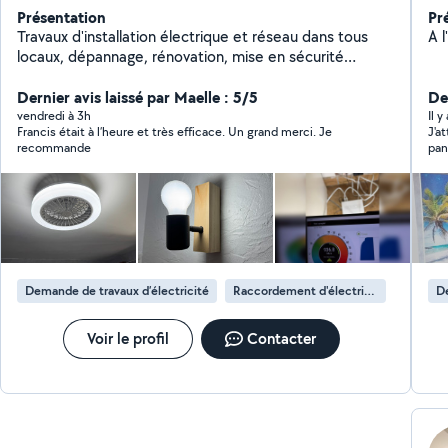
Présentation
Pr
Travaux d'installation électrique et réseau dans tous
A 
locaux, dépannage, rénovation, mise en sécurité
d'installations électriques
Dernier avis laissé par Maelle : 5/5
Der
vendredi à 3h
Il y
Francis était à l’heure et très efficace. Un grand merci. Je
J'atte
recommande
panneaux 
fem
Demande de travaux d’électricité
Raccordement d'électricité
De
Voir le profil
Contacter