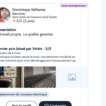
Auto-entrepreneur
Dominique Vallienne
Electricien
Saint-Julien-en-Genevois (Sud Ouest)
5/5
(2 avis)
ésentation
travail propre. La qualité garantie.
nier avis laissé par Voisin : 5/5
y a plus de 6 mois
inique m’a bien sauvé la mise, une personne m’a lâché au
nier moment pour mon déménagement heureusement qu’il
t là. Parfait.
éplacement de compteur électrique
Voir le profil
Contacter