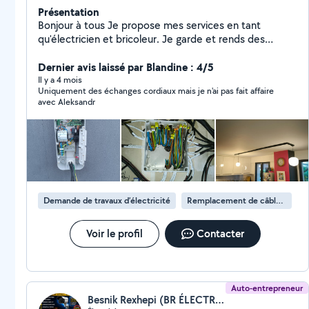
Présentation
Bonjour à tous Je propose mes services en tant
qu'électricien et bricoleur. Je garde et rends des
chantiers toujours propres et soignés. Toujours souriant
et poli, je saurai vous aider, vous dépannez et vous
Dernier avis laissé par Blandine : 4/5
prodiguez conseils et avis afin de pouvoir répondre au
Il y a 4 mois
Uniquement des échanges cordiaux mais je n'ai pas fait affaire
mieux à vos attentes. A très bientôt pour de futures
avec Aleksandr
projets
Demande de travaux d’électricité
Remplacement de câble électrique
Voir le profil
Contacter
Auto-entrepreneur
Besnik Rexhepi (BR ÉLECTRICITÉ GÉNÉRALE)