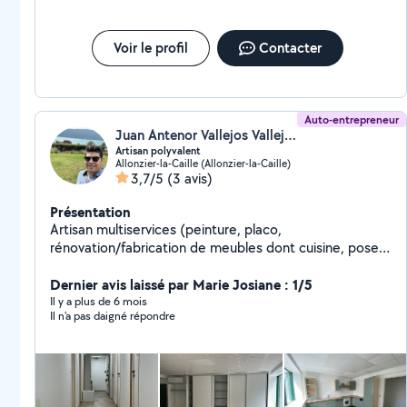
Voir le profil
Contacter
Auto-entrepreneur
Juan Antenor Vallejos Vallejos (Wilante)
Artisan polyvalent
Allonzier-la-Caille (Allonzier-la-Caille)
3,7/5
(3 avis)
Présentation
Artisan multiservices (peinture, placo,
rénovation/fabrication de meubles dont cuisine, pose
de sols dont carrelage et parquet, plafonds, etc.) avec
25 ans d'expérience et de nombreux projets en France
Dernier avis laissé par Marie Josiane : 1/5
et à l'étranger. Je suis flexible, je m'adapte à vos
Il y a plus de 6 mois
Il n'a pas daigné répondre
projets (nouveaux ou rénovations) et aime trouver des
solutions efficaces pour tous vos besoins. Je suis
consciencieux, créatif et serais ravi de mettre mon
expérience à votre service. Devis gratuit et délivré
rapidement. Au plaisir d'échanger avec vous !