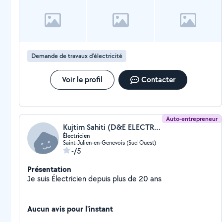
solution tout en me proposant de repasser chez moi si ça
n’allait pas !
Demande de travaux d’électricité
Voir le profil
Contacter
Auto-entrepreneur
Kujtim Sahiti (D&E ELECTRICITE)
Électricien
Saint-Julien-en-Genevois (Sud Ouest)
-/5
Présentation
Je suis Électricien depuis plus de 20 ans
Aucun avis pour l'instant