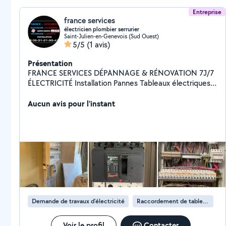
Entreprise
france services
électricien plombier serrurier
Saint-Julien-en-Genevois (Sud Ouest)
5/5
(1 avis)
Présentation
FRANCE SERVICES DÉPANNAGE & RÉNOVATION 7J/7
ÉLECTRICITÉ Installation Pannes Tableaux électriques
Mise aux normes PLOMBERIE Fuites Débouchage
Sanitaires Chauffe-eau SERRURERIE Ouverture de
Aucun avis pour l'instant
porte Changement de serrure Sécurisation
RÉNOVATION INTÉRIEURE Peinture Sol Montage
Finitions Travail propre & soigné Intervention rapide Prix
corrects Devis rapide Disponible pour particuliers &
professionnels Contact rapide pour toute demande
d'intervention FRANCE SERVICES RAPIDE FIABLE
EFFICACE
Demande de travaux d’électricité
Raccordement de tableau électrique
Voir le profil
Contacter