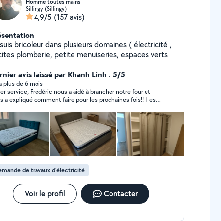
Homme toutes mains
Sillingy (Sillingy)
4,9/5
(157 avis)
ésentation
suis bricoleur dans plusieurs domaines ( électricité ,
petites plomberie, petite menuiseries, espaces verts
rnier avis laissé par Khanh Linh : 5/5
y a plus de 6 mois
er service, Frédéric nous a aidé à brancher notre four et
s a expliqué comment faire pour les prochaines fois!! Il est
sé nous acheter la prise de branchement avant de venir,
s prévenant. Merci!
mande de travaux d’électricité
Voir le profil
Contacter