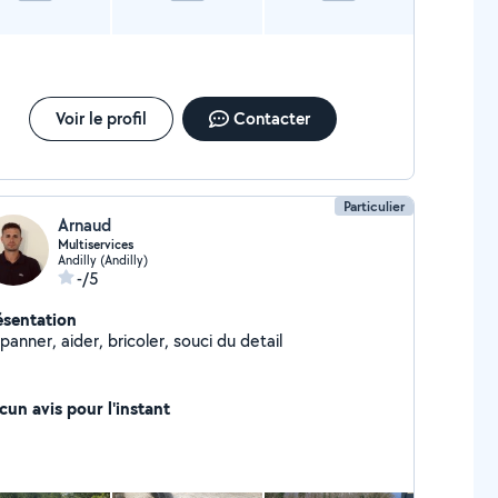
Voir le profil
Contacter
Particulier
Arnaud
Multiservices
Andilly (Andilly)
-/5
ésentation
anner, aider, bricoler, souci du detail
cun avis pour l'instant