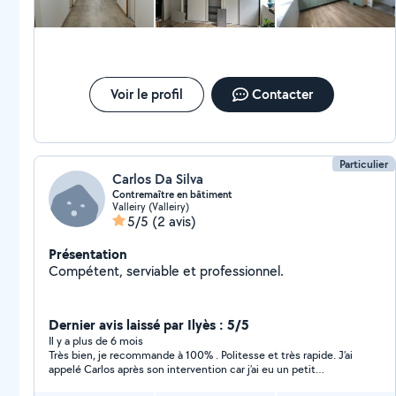
Voir le profil
Contacter
Particulier
Carlos Da Silva
Contremaître en bâtiment
Valleiry (Valleiry)
5/5
(2 avis)
Présentation
Compétent, serviable et professionnel.
Dernier avis laissé par Ilyès : 5/5
Il y a plus de 6 mois
Très bien, je recommande à 100% . Politesse et très rapide. J’ai
appelé Carlos après son intervention car j’ai eu un petit
problème et il a pris le temps de me guider pour trouver une