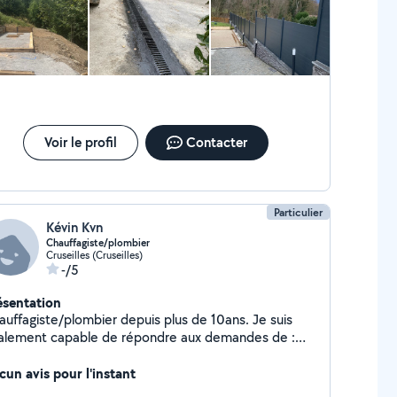
Voir le profil
Contacter
Particulier
Kévin Kvn
Chauffagiste/plombier
Cruseilles (Cruseilles)
-/5
ésentation
uffagiste/plombier depuis plus de 10ans. Je suis
alement capable de répondre aux demandes de :
tretien climatisation et petits travaux de plomberie
cun avis pour l'instant
chauffage. Professionnel et consciencieux.