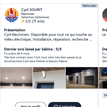
Particulier
Cyril SOURIT
Électricien
Sallenôves (Sallenôves)
5/5
(11 avis)
Présentation
Pr
Cyril électricien. Disponible pour tout ce qui touche au
Le 
milieu électrique, l'installation, réparation, recherche de
panne en électricité etc... Je saurai vous renseigner et
vous conseiller pour le projet que vous avez. N'hésitez
Dernier avis laissé par Sabine : 5/5
Der
pas à me contacter par message pour discuter de vos
Il y a plus de 6 mois
Il 
Très bon contact avec Cyril, tout s’est très bien passé et je
Dom
besoins ou pour toute question.
recontacterai Cyril sans hésiter si besoin Sabine
der
étai
D
Voir le profil
Contacter