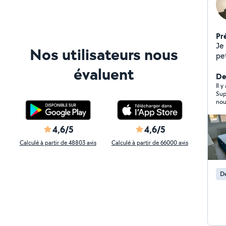
Pr
Je 
Nos utilisateurs nous
évaluent
De
Il 
Sup
nou
pas
trè
4,6/5
4,6/5
Calculé à partir de 48803 avis
Calculé à partir de 66000 avis
De