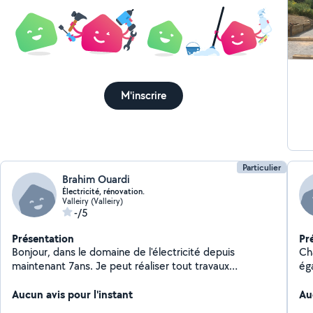
M'inscrire
Particulier
Brahim Ouardi
Électricité, rénovation.
Valleiry (Valleiry)
-/5
Présentation
Pr
Bonjour, dans le domaine de l'électricité depuis
Cha
maintenant 7ans. Je peut réaliser tout travaux
ég
nécessaire sur de la rénovation comme sur du neuf,
en
plus expérimenté dans la rénovation.
Aucun avis pour l'instant
Au