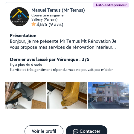
Auto-entrepreneur
Manuel Ternus (Mr Ternus)
Couverture zinguerie
Valleiry (Valleiry)
4,8/5
(9 avis)
Présentation
Bonjour, je me présente Mr Ternus Mt Rénovation Je
vous propose mes services de rénovation intérieur
comme extérieur en tant que professionnel Nettoyage
toiture des Moussages, toiture hydrofuge Travaux de
Dernier avis laissé par Véronique : 3/5
toiture, étanchéité Ravalement de façade, peinture
Il y a plus de 6 mois
Il a vite et très gentiment répondu mais ne pouvait pas m'aider
intérieur extérieur, boiseries volets Habillage,
changement, réparation, planches de rive Ect Devis et
déplacement gratuit travaux soigné intervention rapide
Pour toute demande de travaux, n'hésitez pas à me
contacter MT rénovation Pour des rénovations, au-delà
de votre imagination
Voir le profil
Contacter