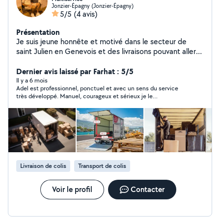
Jonzier-Épagny (Jonzier-Épagny)
5/5
(4 avis)
Présentation
Je suis jeune honnête et motivé dans le secteur de
saint Julien en Genevois et des livraisons pouvant aller
dans toute la France je peut aider à potée et trouver
des bras en plus si besoin
Dernier avis laissé par Farhat : 5/5
Il y a 6 mois
Adel est professionnel, ponctuel et avec un sens du service
très développé. Manuel, courageux et sérieux je le
recommande fortement. Il est disponible, flexible et avec une
bonne connaissance de ses prestations.
Livraison de colis
Transport de colis
Voir le profil
Contacter