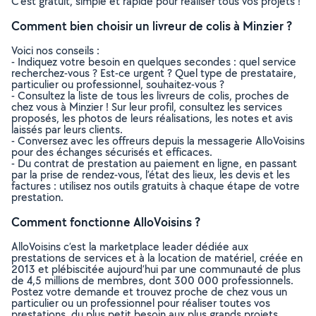
C’est gratuit, simple et rapide pour réaliser tous vos projets !
Comment bien choisir un livreur de colis à Minzier ?
Voici nos conseils :
- Indiquez votre besoin en quelques secondes : quel service
recherchez-vous ? Est-ce urgent ? Quel type de prestataire,
particulier ou professionnel, souhaitez-vous ?
- Consultez la liste de tous les livreurs de colis, proches de
chez vous à Minzier ! Sur leur profil, consultez les services
proposés, les photos de leurs réalisations, les notes et avis
laissés par leurs clients.
- Conversez avec les offreurs depuis la messagerie AlloVoisins
pour des échanges sécurisés et efficaces.
- Du contrat de prestation au paiement en ligne, en passant
par la prise de rendez-vous, l’état des lieux, les devis et les
factures : utilisez nos outils gratuits à chaque étape de votre
prestation.
Comment fonctionne AlloVoisins ?
AlloVoisins c’est la marketplace leader dédiée aux
prestations de services et à la location de matériel, créée en
2013 et plébiscitée aujourd’hui par une communauté de plus
de 4,5 millions de membres, dont 300 000 professionnels.
Postez votre demande et trouvez proche de chez vous un
particulier ou un professionnel pour réaliser toutes vos
prestations, du plus petit besoin aux plus grands projets,