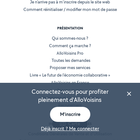
Je n'arrive pas à m'inscrire depuis le site web
Comment réinitialiser / modifier mon mot de passe
PRÉSENTATION
Qui sommes-nous ?
Comment ça marche ?
AlloVoisins Pro
Toutes les demandes
Proposer mes services
Livre « Le futur de l'économie collaborative »
AlloVoisins en France
Espace presse
Connectez-vous pour profiter
Partenaires et Grands Comptes
pleinement d'AlloVoisins
Recrutement
M'inscrire
Carte
INFORMATIONS LÉGALES
Déjà inscrit ? Me connecter
Conditions Générales de Vente et d'Utilisation