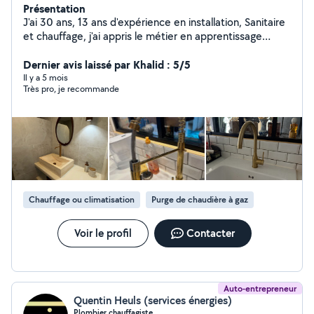
Présentation
J'ai 30 ans, 13 ans d'expérience en installation, Sanitaire
et chauffage, j'ai appris le métier en apprentissage
pendant 4 ans j'ai travaillé pour diverses entreprises de
plomberie chauffage, au chantier naval dans le yachting
Dernier avis laissé par Khalid : 5/5
et cinq ans en Suisse. J'effectue toujours mes travaux
Il y a 5 mois
Très pro, je recommande
soignez et propres.
Chauffage ou climatisation
Purge de chaudière à gaz
Voir le profil
Contacter
Auto-entrepreneur
Quentin Heuls (services énergies)
Plombier chauffagiste