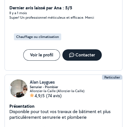
propose mes services pour l'installation, le dépannage,
la maintenance, la réparation et la mise en service de
Dernier avis laissé par Ana : 5/5
vos systèmes de rafraichissements et de chauffages. je
Il y a 1 mois
Super! Un professionnel méticuleux et efficace. Merci
vous propose aussi le nettoyage et le désembouage de
votre réseau de chauffage, l'installation de systèmes de
climatisations, de plancher chauffant...
Chauffage ou climatisation
Voir le profil
Contacter
Particulier
Alan Laygues
Serrurier - Plombier
Allonzier-la-Caille (Allonzier-la-Caille)
4,9/5
(74 avis)
Présentation
Disponible pour tout vos travaux de bâtiment et plus
particulièrement serrurerie et plomberie