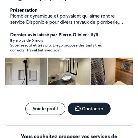
Présentation
Plombier dynamique et polyvalent qui aime rendre
service Disponible pour divers travaux de plomberie,
dépannage, débouchage ,bricolages , manutentions et
déménagements Je répond rapidement à vos
Dernier avis laissé par Pierre-Olivier : 5/5
demandes, à bientôt chers voisins !
Il y a plus de 6 mois
Super réactif et très pro. Diego propose des tarifs très
corrects. Travail fait avec soin.
Voir le profil
Contacter
Vous souhaitez proposer vos services de