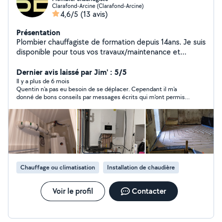
Clarafond-Arcine (Clarafond-Arcine)
4,6/5
(13 avis)
Présentation
Plombier chauffagiste de formation depuis 14ans. Je suis
disponible pour tous vos travaux/maintenance et
dépannage en plomberie et chauffage. Remplacement
de chaudière gaz fioul et bois, remplacement de ballon
Dernier avis laissé par Jim' : 5/5
d'eau chaude. Entretien et remplacement d'adoucisseur
Il y a plus de 6 mois
Quentin n'a pas eu besoin de se déplacer. Cependant il m'a
d'eau. Entretien et dépannage de panneaux solaires.
donné de bons conseils par messages écrits qui m'ont permis
Dépannage d'urgence le week-end (fuite d'eau, panne
de renforcer mon dépannage/réparation. Je le remercie.
totale sur chaudière) J'interviens sur le secteur du
bassin genevois, secteur de frangy, seyssel, pays de
Gex, valserhone. N'hésitez pas à me contacter pour que
nous puissions échanger sur vos projets.
Chauffage ou climatisation
Installation de chaudière
Voir le profil
Contacter