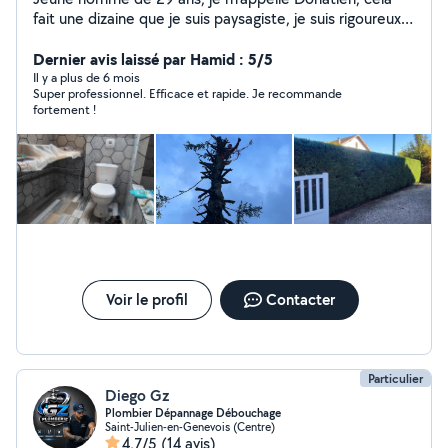
fait une dizaine que je suis paysagiste, je suis rigoureux,
motivé et minutieux. Au plaisir de vous rendre service.
Dernier avis laissé par Hamid : 5/5
Il y a plus de 6 mois
Super professionnel. Efficace et rapide. Je recommande
fortement !
Voir le profil
Contacter
Particulier
Diego Gz
Plombier Dépannage Débouchage
Saint-Julien-en-Genevois (Centre)
4,7/5
(14 avis)