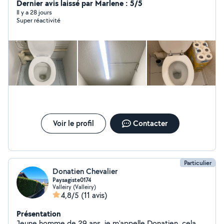
Dernier avis laissé par Marlene : 5/5
Il y a 28 jours
Super réactivité
Voir le profil
Contacter
Particulier
Donatien Chevalier
Paysagiste0174
Valleiry (Valleiry)
4,8/5
(11 avis)
Présentation
Jeune homme de 29 ans, je m'appelle Donatien, cela