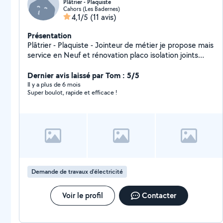
Plâtrier - Plaquiste
Cahors (Les Badernes)
4,1/5
(11 avis)
Présentation
Plâtrier - Plaquiste - Jointeur de métier je propose mais
service en Neuf et rénovation placo isolation joints
enduits mur et plafond Montage de cloison brique ,
Plâtre
Dernier avis laissé par Tom : 5/5
Il y a plus de 6 mois
Super boulot, rapide et efficace !
Demande de travaux d’électricité
Voir le profil
Contacter