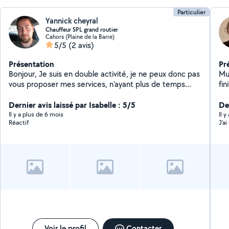
Particulier
Yannick cheyral
Chauffeur SPL grand routier
Cahors (Plaine de la Barre)
5/5
(2 avis)
Présentation
Pr
Bonjour, Je suis en double activité, je ne peux donc pas
Mu
vous proposer mes services, n'ayant plus de temps
fi
suffisant pour cela. Je conserve ce profil, car j'ai besoin
Carrelage 
de certains coups de mains. En vous remerciant pour
Dernier avis laissé par Isabelle : 5/5
élect
Der
votre confiance que vous m'avez accordée. Yannick.
Il y a plus de 6 mois
Il 
Réactif
J'a
Voir le profil
Contacter