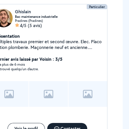
Particulier
Ghislain
Bac maintenance industrielle
Pradines (Pradines)
4/5
(5 avis)
ésentation
ltiples travaux premier et second œuvre. Elec. Placo
nition plomberie. Maçonnerie neuf et ancienne.
etc. Diverse entreprises Cdd cdi. Portail
rique. Pausse de fenêtres. Diagnostic électrique.
nier avis laissé par Voisin : 3/5
Charpente. Ouverture de fenêtres ect
y a plus de 6 mois
i trouvé quelqu'un d'autre.
Voir le profil
Contacter