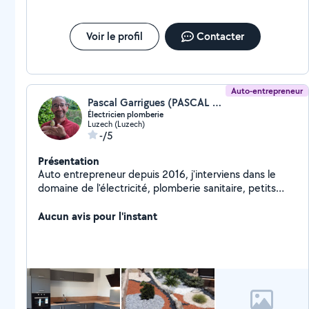
Voir le profil
Contacter
Auto-entrepreneur
Pascal Garrigues (PASCAL GARRIGUES)
Électricien plomberie
Luzech (Luzech)
-/5
Présentation
Auto entrepreneur depuis 2016, j'interviens dans le
domaine de l'électricité, plomberie sanitaire, petits
travaux intérieur et extérieur , pose de cuisine et
jardinage (tonte, taille d'arbre...). Je suis très
Aucun avis pour l'instant
professionnel et à l'écoute. Je m'adapte à toutes les
situations