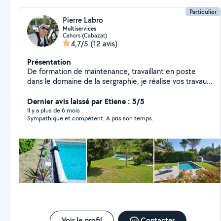
Particulier
Pierre Labro
Multiservices
Cahors (Cabazat)
4,7/5
(12 avis)
Présentation
De formation de maintenance, travaillant en poste
dans le domaine de la sergraphie, je réalise vos travaux
intérieurs et extérieurs sur mon temps libre. Ayant
rénové et entretiens une grande maison je possède
Dernier avis laissé par Etiene : 5/5
pas mal de matériel. Bricoleur, touche à tout,
Il y a plus de 6 mois
Sympathique et compétent. A pris son temps.
consciencieux, rigoureux et professionnel. Loue
debroussailleuse thermique 4 temps casque harnais et
fil inclus.
Voir le profil
Contacter