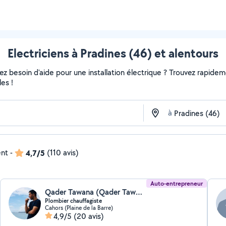
Electriciens à Pradines (46) et alentours
 besoin d'aide pour une installation électrique ? Trouvez rapidement
es !
à
ent
-
4,7/5
(110 avis)
Auto-entrepreneur
Qader Tawana (Qader Tawana)
Plombier chauffagiste
Cahors (Plaine de la Barre)
4,9/5
(20 avis)