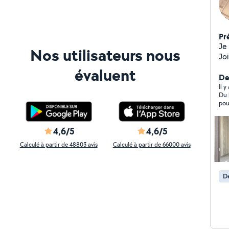
Pr
Je s
Nos utilisateurs nous
Jointeur je vous p
intér
évaluent
Pla
De
Plâ
Il y
Du 
brique Démolitions J
pou
pro
pr
4,6/5
4,6/5
Calculé à partir de 48803 avis
Calculé à partir de 66000 avis
De