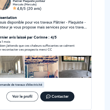
Platrier Plaquiste jointeur
Mercuès (Mercuès)
4,8/5
(20 avis)
ésentation
uis disponible pour vos travaux Plâtrier - Plaquiste -
ropose mais services pour vos travaux
ieurs neuf / rénovation Enduits murs et plafonds
co ( plafond / doublage / cloison / isolation Joints
rnier avis laissé par Corinne : 4/5
treries ( plâtre à l'ancienne / montages de cloisons
 a 1 mois
bien j’attends que ces chaleurs suffocantes se calment
'espère vous aider dans vos
r recontacter ces prospects merci CC
jets hésitez pas je suis à votre écoute pour vos
ojets photos de chantier réaliser sur demande
mande de travaux d’électricité
Voir le profil
Contacter