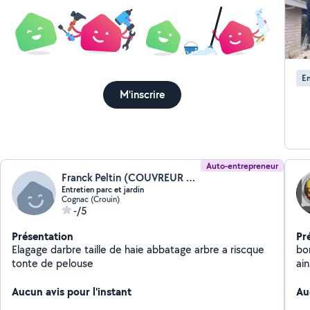
En
M'inscrire
Auto-entrepreneur
Franck Peltin (COUVREUR FRANCK)
Entretien parc et jardin
Cognac (Crouin)
-/5
Présentation
Pr
Elagage darbre taille de haie abbatage arbre a riscque
bo
tonte de pelouse
ain
do
Aucun avis pour l'instant
Au