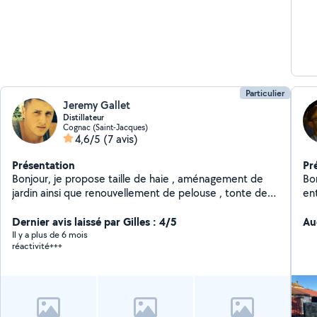
Particulier
Jeremy Gallet
Distillateur
Cognac (Saint-Jacques)
4,6/5
(7 avis)
Présentation
Pr
Bonjour, je propose taille de haie , aménagement de
Bonjour Jardinier
jardin ainsi que renouvellement de pelouse , tonte de
entrete
pelouse, petit travaux ( jardinage, électrique, bricolage
-D
). Pour plus de renseignements me contacter
Dernier avis laissé par Gilles : 4/5
produit
Au
Il y a plus de 6 mois
réactivité+++