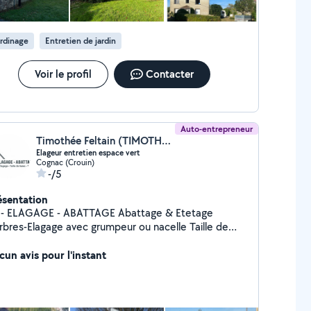
rdinage
Entretien de jardin
Voir le profil
Contacter
Auto-entrepreneur
Timothée Feltain (TIMOTHÉE ESPACES VERTS)
Elageur entretien espace vert
Cognac (Crouin)
-/5
ésentation
 - ELAGAGE - ABATTAGE Abattage & Etetage
arbres-Elagage avec grumpeur ou nacelle Taille de
es - Tonte - Debroussaillage Pose de clotures -
levement des dechets verts
cun avis pour l'instant