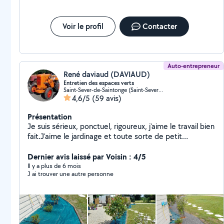
Voir le profil
Contacter
Auto-entrepreneur
René daviaud (DAVIAUD)
Entretien des espaces verts
Saint-Sever-de-Saintonge (Saint-Sever-de-Saintonge)
4,6/5
(59 avis)
Présentation
Je suis sérieux, ponctuel, rigoureux, j'aime le travail bien
fait.J'aime le jardinage et toute sorte de petit
bricolage.Je m'adapte a toute demande des clients.
Dernier avis laissé par Voisin : 4/5
Il y a plus de 6 mois
J ai trouver une autre personne