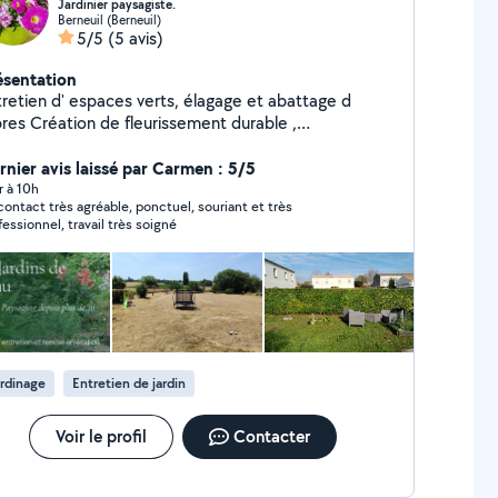
Jardinier paysagiste.
Berneuil (Berneuil)
5/5
(5 avis)
ésentation
tretien d' espaces verts, élagage et abattage d
e fleurissement durable ,
gazonnement, nettoyage toiture ect....
rnier avis laissé par Carmen : 5/5
r à 10h
contact très agréable, ponctuel, souriant et très
fessionnel, travail très soigné
rdinage
Entretien de jardin
Voir le profil
Contacter