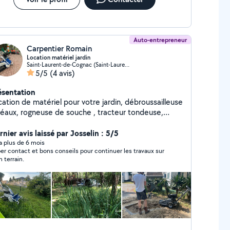
ute et essaye de se faire un nom ! JE NE RECOMMANDE
 !
Auto-entrepreneur
Carpentier Romain
Location matériel jardin
Saint-Laurent-de-Cognac (Saint-Laurent-de-Cognac)
5/5
(4 avis)
ésentation
cation de matériel pour votre jardin, débroussailleuse
fléaux, rogneuse de souche , tracteur tondeuse,
ndeuse, débroussailleuse à main, broyeur de
 etc Me contacter pour plus de
nier avis laissé par Josselin : 5/5
nseignements et disponibilité.
y a plus de 6 mois
er contact et bons conseils pour continuer les travaux sur
 terrain.