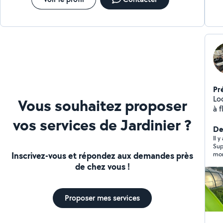
déb
PAS
Pr
Lo
Vous souhaitez proposer
à 
to
vos services de Jardinier ?
végétaux
Der
re
Il 
Sup
Inscrivez-vous et répondez aux demandes près
mon
de chez vous !
Proposer mes services