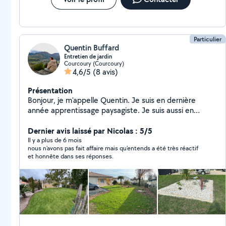
Particulier
Quentin Buffard
Entretien de jardin
Courcoury (Courcoury)
4,6/5
(8 avis)
Présentation
Bonjour, je m'appelle Quentin. Je suis en dernière
année apprentissage paysagiste. Je suis aussi en
apprentissage spécialisation maçonnerie paysagère. Je
propose mes services pour de l'entretien de jardin,
Dernier avis laissé par Nicolas : 5/5
mais aussi certaines créations paysagère, clôture,
Il y a plus de 6 mois
nous n'avons pas fait affaire mais qu'entends a été très réactif
massifs, plantation, et bien d'autres. Ce qui comprend
et honnête dans ses réponses.
en entretien la taille de haie, tonte de pelouse,
nettoyage de terrasse, petit élagage et bien d'autres.