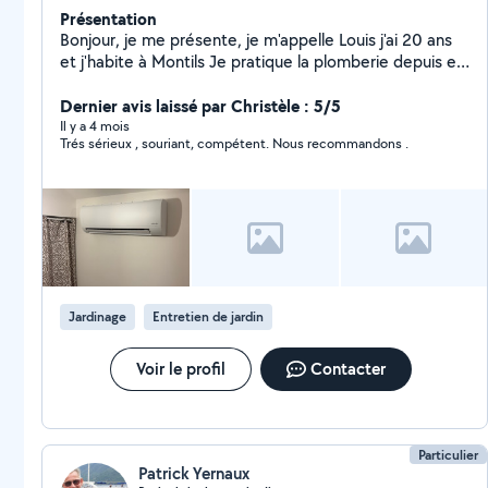
Présentation
Bonjour, je me présente, je m'appelle Louis j'ai 20 ans
et j'habite à Montils Je pratique la plomberie depuis et
je suis très minutieux dans le travail effectué. Si vous
avez besoin d'aide, contactez-moi sans aucune crainte.
Dernier avis laissé par Christèle : 5/5
Bonne soirée à tout le monde.
Il y a 4 mois
Trés sérieux , souriant, compétent. Nous recommandons .
Jardinage
Entretien de jardin
Voir le profil
Contacter
Particulier
Patrick Yernaux