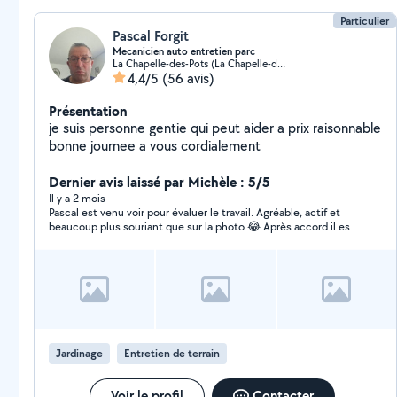
Particulier
Pascal Forgit
Mecanicien auto entretien parc
La Chapelle-des-Pots (La Chapelle-des-Pots)
4,4/5
(56 avis)
Présentation
je suis personne gentie qui peut aider a prix raisonnable
bonne journee a vous cordialement
Dernier avis laissé par Michèle : 5/5
Il y a 2 mois
Pascal est venu voir pour évaluer le travail. Agréable, actif et
beaucoup plus souriant que sur la photo 😂 Après accord il est
venu rapidement, le travail a été bien fait, le lierre avait
beaucoup envahi. Porté à la déchetterie aussitôt
Jardinage
Entretien de terrain
Voir le profil
Contacter