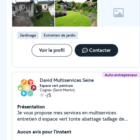
inspire pas confiance pour la suite.
Jardinage
Entretien de jardin
Voir le profil
Contacter
Auto-entrepreneur
David Multiservices Seine
Espace vert peinture
Cognac (Saint-Martin)
-/5
Présentation
Je vous propose mes services en multiservices
entretien d espace vert tonte abattage taillage de
haies cet Ainsi qu en peinture ravalement de façade et
pose de clôture
Aucun avis pour l'instant