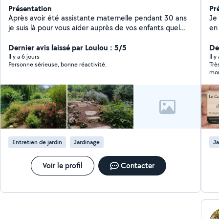
Présentation
Pr
Après avoir été assistante maternelle pendant 30 ans
Je 
je suis là pour vous aider auprès de vos enfants quel
en
que soit la demande baby-sitting aide aux devoirs
a 
sortie d'école exetera je suis une personne ponctuelle
Dernier avis laissé par Loulou : 5/5
je
Der
douce aimable je suis également véhiculé avec des
d'e
Il y a 6 jours
Il y
Personne sérieuse, bonne réactivité.
Trè
horaires flexibles mon mari lui propose en parallèle ses
pe
mom
services en bricolage, jardinage ect.
désherb
ce 
ma
ou 
car
pet
Ex
Entretien de jardin
Jardinage
Ja
ter
N'
50
Voir le profil
Contacter
ren
Pla