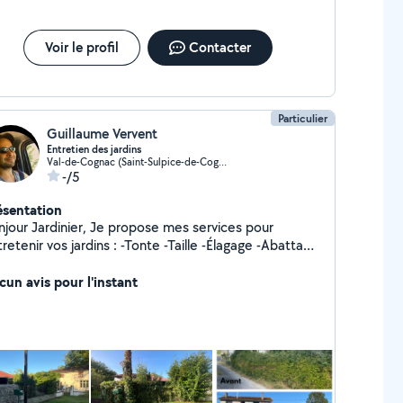
Voir le profil
Contacter
Particulier
Guillaume Vervent
Entretien des jardins
Val-de-Cognac (Saint-Sulpice-de-Cognac)
-/5
ésentation
, Je propose mes services pour
nir vos jardins : -Tonte -Taille -Élagage -Abattage
ébroussaillage -Désherbage manuel ou utilisation de
s écologique -Débarrasse de tout encombrants
cun avis pour l'instant
-Broyage des déchets verts À bientôt peut etre