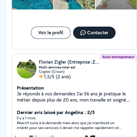
Voir le profil
Contacter
Auto-entrepreneur
Florian Zigler (Entreprise :Zigler.P.P.M.C.)
Multi-services-inter-ext
Cognac (Crouin)
1,5/5
(2 avis)
Présentation
Je réponds à vos demandes J'ai 56 ans je pratique le
métier depuis plus de 20 ans, mon travaille et soigné
et met client son toujours satisfait, je suis de cognac, je
peux me déplacer dans un rayon de 100klm,je suis a
Dernier avis laissé par Angelina : 2/5
l'écoute Pour toute questions , Hésitez pas à me
Il y a 1 mois
Réactif suite à la demande mais alors que j’ai manifesté un
contacter aux: 06-78-38-80-95 Merci à vous.
intérêt pour ses services il devait me rappeler rapidement et
ne l a jamais fait depuis. Manque notoire de sérieux qui n