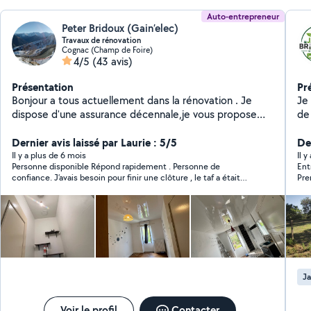
Auto-entrepreneur
Peter Bridoux (Gain’elec)
Travaux de rénovation
Cognac (Champ de Foire)
4/5
(43 avis)
Présentation
Pr
Bonjour a tous actuellement dans la rénovation . Je
Je su
dispose d'une assurance décennale,je vous propose
de m
mes services pour tous vos projets. N'hésitez pas je
dépan
suis à votre écoute. A bientôt
Dernier avis laissé par Laurie : 5/5
taille,
Der
me 
Il y a plus de 6 mois
Il y
Personne disponible Répond rapidement . Personne de
Ent
confiance. J’avais besoin pour finir une clôture , le taf a était
Pre
parfaitement fait et rapidement. Merci ?
con
mai
pas
tou
êtr
nou
con
auc
Ja
cha
tou
rdv
Voir le profil
Contacter
(c'