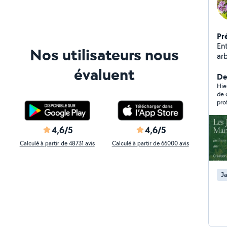
Pr
En
Nos utilisateurs nous
arbres Création d
en
évaluent
De
Hie
de 
pro
4,6/5
4,6/5
Calculé à partir de 48731 avis
Calculé à partir de 66000 avis
Ja