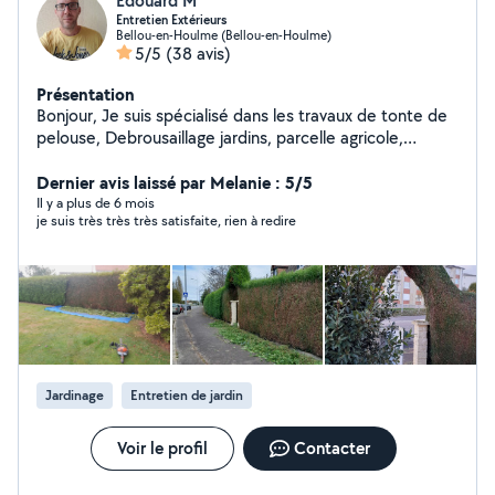
Edouard M
Entretien Extérieurs
Bellou-en-Houlme (Bellou-en-Houlme)
5/5
(38 avis)
Présentation
Bonjour, Je suis spécialisé dans les travaux de tonte de
pelouse, Debrousaillage jardins, parcelle agricole,
ronciers, taille de Haie, sapins. Elagage d'arbres,
abattage, bois de chauffage. Tous travaux entretien
Dernier avis laissé par Melanie : 5/5
extérieurs. J'ai le matériel Adéquat. Je suis sérieux et
Il y a plus de 6 mois
je suis très très très satisfaite, rien à redire
consciencieux. Cordialement
Jardinage
Entretien de jardin
Voir le profil
Contacter