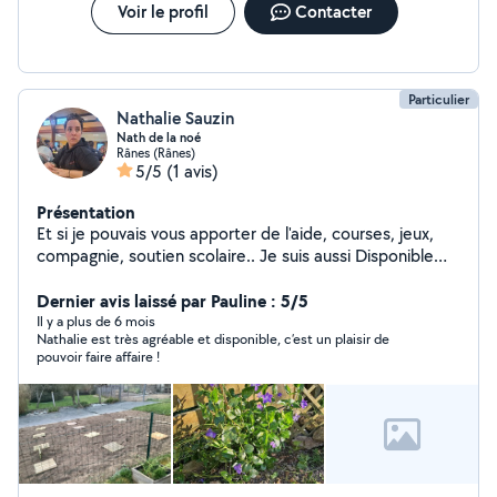
Voir le profil
Contacter
Particulier
Nathalie Sauzin
Nath de la noé
Rânes (Rânes)
5/5
(1 avis)
Présentation
Et si je pouvais vous apporter de l'aide, courses, jeux,
compagnie, soutien scolaire.. Je suis aussi Disponible
pour toutes écritures et mise en page de documents
administratifs, accompagnement rendez vous, et
Dernier avis laissé par Pauline : 5/5
Traduction francais anglais, i speak currently english so if
Il y a plus de 6 mois
Nathalie est très agréable et disponible, c’est un plaisir de
you need any help for french admin just ask. Possibilité
pouvoir faire affaire !
CESU. . Je prends soin de mon extérieur, je peux aussi
aider à l'entretien de votre jardin, tonte, desherbage,
etc.. J'ai quelques outils, dont débroussailleuse,
motoculteur, taille haie, outils à main, etc... n'hésitez pas
à me contacter.