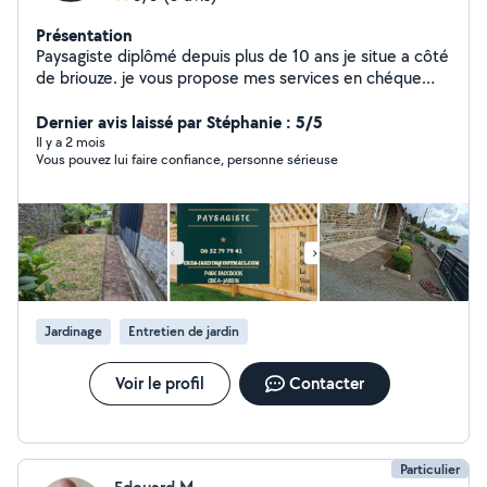
Présentation
Paysagiste diplômé depuis plus de 10 ans je situe a côté
de briouze. je vous propose mes services en chéque
emploi services pour l'entretien de votre jardinier et de
la petite création paysagère dans un secteur de 50km
Dernier avis laissé par Stéphanie : 5/5
Il y a 2 mois
Vous pouvez lui faire confiance, personne sérieuse
Jardinage
Entretien de jardin
Voir le profil
Contacter
Particulier