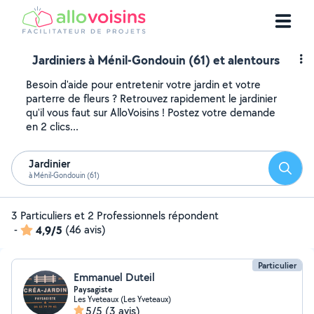
Jardiniers à Ménil-Gondouin (61) et alentours
Besoin d'aide pour entretenir votre jardin et votre
parterre de fleurs ? Retrouvez rapidement le jardinier
qu'il vous faut sur AlloVoisins ! Postez votre demande
en 2 clics...
Jardinier
Reche
à Ménil-Gondouin (61)
3 Particuliers et 2 Professionnels répondent
-
4,9/5
(46 avis)
Particulier
Emmanuel Duteil
Paysagiste
Les Yveteaux (Les Yveteaux)
5/5
(3 avis)