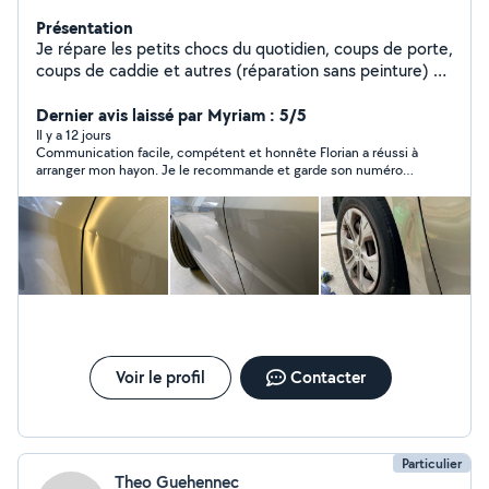
Présentation
Je répare les petits chocs du quotidien, coups de porte,
coups de caddie et autres (réparation sans peinture) Je
peux faire également du changement de pièces de
carrosserie Je peux remplacer des éléments de
Dernier avis laissé par Myriam : 5/5
carrosserie amovibles.
Il y a 12 jours
Communication facile, compétent et honnête Florian a réussi à
arranger mon hayon. Je le recommande et garde son numéro
précieusement
Voir le profil
Contacter
Particulier
Theo Guehennec