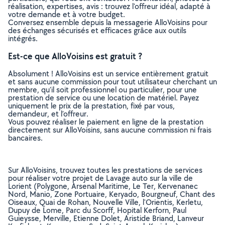
réalisation, expertises, avis : trouvez l'offreur idéal, adapté à
votre demande et à votre budget.
Conversez ensemble depuis la messagerie AlloVoisins pour
des échanges sécurisés et efficaces grâce aux outils
intégrés.
Est-ce que AlloVoisins est gratuit ?
Absolument ! AlloVoisins est un service entièrement gratuit
et sans aucune commission pour tout utilisateur cherchant un
membre, qu’il soit professionnel ou particulier, pour une
prestation de service ou une location de matériel. Payez
uniquement le prix de la prestation, fixé par vous,
demandeur, et l’offreur.
Vous pouvez réaliser le paiement en ligne de la prestation
directement sur AlloVoisins, sans aucune commission ni frais
bancaires.
Sur AlloVoisins, trouvez toutes les prestations de services
pour réaliser votre projet de Lavage auto sur la ville de
Lorient (Polygone, Arsenal Maritime, Le Ter, Kervenanec
Nord, Manio, Zone Portuaire, Keryado, Bourgneuf, Chant des
Oiseaux, Quai de Rohan, Nouvelle Ville, l'Orientis, Kerletu,
Dupuy de Lome, Parc du Scorff, Hopital Kerforn, Paul
Guieysse, Merville, Etienne Dolet, Aristide Briand, Lanveur