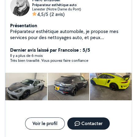
Préparateur esthétique auto
Lanester (Notre Dame du Pont)
4,5/5
(2 avis)
Présentation
Préparateur esthétique automobile, je propose mes
services pour des nettoyages auto, et peux
éventuellement faire des petits travaux, ou de l'aide
pour déménager ou faire des courses. Je suis véhiculé
Dernier avis laissé par Francoise : 5/5
et disponible le week-end.
Il y a plus de 6 mois
Très bien travaillé. Vous pouvez faire confiance
Voir le profil
Contacter