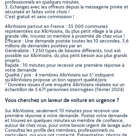
professionnels en quelques minutes.
3. Echangez avec les offreurs depuis la messagerie privée et
sécurisée et faites votre choix !
C’est gratuit et sans commission !
AlloVoisins partout en France : 35 000 communes
représentées sur AlloVoisins, du plus petit village à la plus
grande ville, trouvez un membre à proximité de chez vous !
Efficace : Une demande postée toutes les 10 secondes, 3.6
millions de demandes postées par an
Généraliste : 1 250 types de besoins différents, tout est
possible sur AlloVoisins, du plus petit besoin aux plus grands
projets.
Rapide : 10 minutes pour recevoir une première réponse à
votre demande
Qualité / prix : 4 membres AlloVoisins sur 5* indiquent
qu’AlloVoisins propose un bon rapport qualité/prix
* Données issues d’une enquête AlloVoisins réalisée sur un
échantillon de 5 671 personnes interrogées (Février 2024)
Vous cherchez un laveur de voiture en urgence ?
Sur AlloVoisins, seulement 10 minutes pour recevoir une
première réponse à votre demande. Postez votre demande
et trouvez en quelques minutes un membre de confiance,
autour de chez vous, pour votre besoin urgent de lavage auto
Consultez les profils des membres, professionnels ou
particuliers, qui vous ont contacté. Présentation, photos de