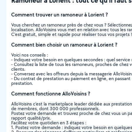
Ramoneur à Lorient : tout ce qu’il faut s
Comment trouver un ramoneur à Lorient ?
Vous cherchez un ramoneur près de chez vous ? Sélectionne
localisation. AlloVoisins vous met en relation avec tous les 
C’est gratuit, simple et rapide pour réaliser tous vos projets !
Comment bien choisir un ramoneur à Lorient ?
Voici nos conseils :
- Indiquez votre besoin en quelques secondes : quel service 
- Consultez la liste de tous les ramoneurs, proches de chez vou
clients.
- Conversez avec les offreurs depuis la messagerie AlloVoisi
- Du contrat de prestation au paiement en ligne, en passant pa
prestation.
Comment fonctionne AlloVoisins ?
AlloVoisins c’est la marketplace leader dédiée aux prestatio
de membres, dont 300 000 professionnels.
Postez votre demande et trouvez proche de chez vous un parti
rapport qualité/prix.
Facilitez votre quotidien en 3 étapes :
1. Postez votre demande : indiquez votre besoin en quelque