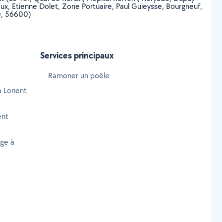
ux, Etienne Dolet, Zone Portuaire, Paul Guieysse, Bourgneuf,
70, 56600)
Services principaux
Ramoner un poêle
à Lorient
ent
age à