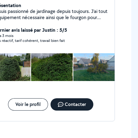
ésentation
suis passionné de jardinage depuis toujours. J'ai tout
équipement nécessaire ainsi que le fourgon pour
 les déchets. Je suis quelqu'un de travailleur,
cis, qui aime faire ce travail.
nier avis laissé par Justin : 5/5
 a 3 mois
 réactif, tarif cohérent, travail bien fait
Voir le profil
Contacter