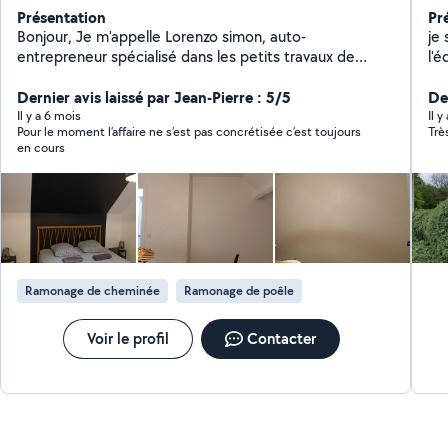
Présentation
Pr
Bonjour, Je m'appelle Lorenzo simon, auto-
je 
entrepreneur spécialisé dans les petits travaux de
l'
bricolage et la peinture intérieure/extérieure. Avec
évacuer
rigueur, polyvalence et sens du détail, je propose mes
Dernier avis laissé par Jean-Pierre : 5/5
pré
Der
services pour vous accompagner dans tous vos projets
Il y a 6 mois
Il y
Pour le moment l’affaire ne s’est pas concrétisée c’est toujours
Très
de rénovation légère ou d'entretien de votre logement
en cours
ou local professionnel. Je suis à votre écoute pour
toute demande de devis ou renseignement.
Interventions rapides, travail soigné et tarifs adaptés à
votre budget
Ramonage de cheminée
Ramonage de poêle
Voir le profil
Contacter