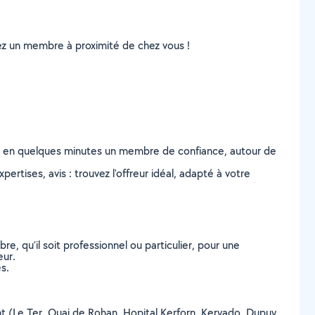
uvez un membre à proximité de chez vous !
z en quelques minutes un membre de confiance, autour de
ertises, avis : trouvez l'offreur idéal, adapté à votre
, qu’il soit professionnel ou particulier, pour une
eur.
s.
ient (Le Ter, Quai de Rohan, Hopital Kerforn, Keryado, Dupuy