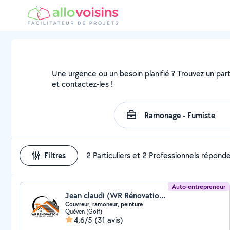
Une urgence ou un besoin planifié ? Trouvez un parti
et contactez-les !
Filtres
2 Particuliers et 2 Professionnels répond
Auto-entrepreneur
Jean claudi (WR Rénovation - couvreur et peintre)
Couvreur, ramoneur, peinture
Quéven (Golf)
4,6/5
(31 avis)