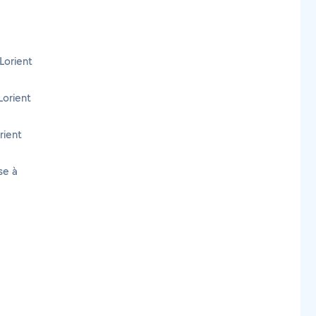
Lorient
Lorient
rient
se à