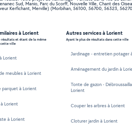
nanec Sud, Manio, Parc du Scorff, Nouvelle Ville, Chant des Oisea
 Lanveur Kerfichant, Merville) (Morbihan, 56100, 56700, 56323, 562
milaires à Lorient
Autres services à Lorient
e résultats et étant de la même
Ayant le plus de résultats dans cette ville
cette ville
Jardinage - entretien potager 
à Lorient
Aménagement du jardin à Lori
de meubles à Lorient
Tonte de gazon - Débroussaill
 parquet à Lorient
Lorient
 à Lorient
Couper les arbres à Lorient
ste à Lorient
Cloturer jardin à Lorient