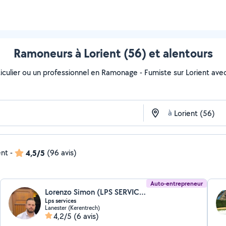
Ramoneurs à Lorient (56) et alentours
culier ou un professionnel en Ramonage - Fumiste sur Lorient avec Al
à
ent
-
4,5/5
(96 avis)
Auto-entrepreneur
Lorenzo Simon (LPS SERVICE)
Lps services
Lanester (Kerentrech)
4,2/5
(6 avis)