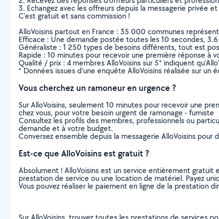
2. Recevez des réponses d’offreurs particuliers et professio
3. Echangez avec les offreurs depuis la messagerie privée et 
C’est gratuit et sans commission !
AlloVoisins partout en France : 35 000 communes représentées 
Efficace : Une demande postée toutes les 10 secondes, 3.6
Généraliste : 1 250 types de besoins différents, tout est poss
Rapide : 10 minutes pour recevoir une première réponse à 
Qualité / prix : 4 membres AlloVoisins sur 5* indiquent qu’All
* Données issues d’une enquête AlloVoisins réalisée sur un é
Vous cherchez un ramoneur en urgence ?
Sur AlloVoisins, seulement 10 minutes pour recevoir une p
chez vous, pour votre besoin urgent de ramonage - fumiste
Consultez les profils des membres, professionnels ou particuli
demande et à votre budget.
Conversez ensemble depuis la messagerie AlloVoisins pour de
Est-ce que AlloVoisins est gratuit ?
Absolument ! AlloVoisins est un service entièrement gratuit 
prestation de service ou une location de matériel. Payez uniq
Vous pouvez réaliser le paiement en ligne de la prestation di
Sur AlloVoisins, trouvez toutes les prestations de services p