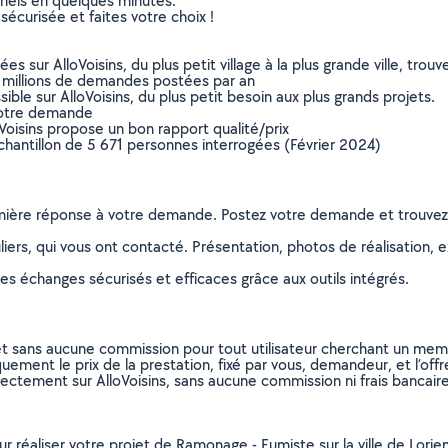
nnels en quelques minutes.
sécurisée et faites votre choix !
sur AlloVoisins, du plus petit village à la plus grande ville, tro
 millions de demandes postées par an
ible sur AlloVoisins, du plus petit besoin aux plus grands projets.
votre demande
oVoisins propose un bon rapport qualité/prix
chantillon de 5 671 personnes interrogées (Février 2024)
remière réponse à votre demande. Postez votre demande et trouve
ers, qui vous ont contacté. Présentation, photos de réalisation, exp
s échanges sécurisés et efficaces grâce aux outils intégrés.
et sans aucune commission pour tout utilisateur cherchant un membre
uement le prix de la prestation, fixé par vous, demandeur, et l’offr
rectement sur AlloVoisins, sans aucune commission ni frais bancaire
our réaliser votre projet de Ramonage - Fumiste sur la ville de Lor