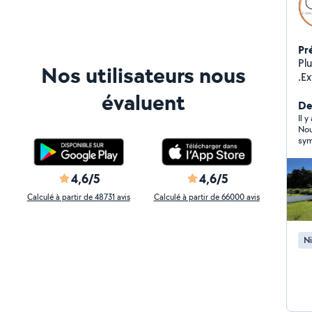
Pr
Plus 
Nos utilisateurs nous
.Ex
Lor
évaluent
Der
Il y
Nou
sym
4,6/5
4,6/5
Calculé à partir de 48731 avis
Calculé à partir de 66000 avis
Ni