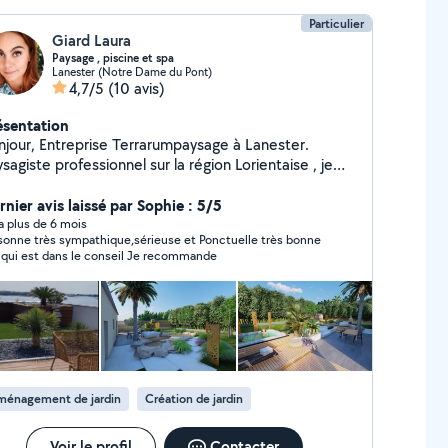
Particulier
Giard Laura
Paysage , piscine et spa
Lanester (Notre Dame du Pont)
4,7/5
(10 avis)
ésentation
njour, Entreprise Terrarumpaysage à Lanester.
sagiste professionnel sur la région Lorientaise , je
is actuellement basé sur Lanester. J'effectue des
avaux de jardinage. Je suis également formé au
rnier avis laissé par Sophie : 5/5
ier du spa et de la piscine. Vente, installation et
y a plus de 6 mois
sonne très sympathique,sérieuse et Ponctuelle très bonne
tretien Je vous accompagne dans différents projets
pro qui est dans le conseil Je recommande
déclaration de travaux. Projet 3D, Film 3D, dossier
claration de travaux... N'hésitez pas à nous
ntacter via notre site terrarumpaysage A bientôt !
ménagement de jardin
Création de jardin
Voir le profil
Contacter