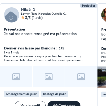
Particulier
Mikaël D
Larmor-Plage (Kerguelen-Quehello Congard-Maison Rou)
3/5
(1 avis)
Présentation
Pr
Je n'ai pas encore renseigné ma présentation.
Bo
Pay
su
Dernier avis laissé par Blandine : 3/5
tr
De
Il y a 3 mois
mét
Il 
Pas en adéquation avec ce que je recherche : personne trop
Per
en
loin de mon habitation et donc coût trop élevé qui ne remet
et 
pas en question les échanges cordiaux
de dé
co
Aménagement de jardin
Bêchage de jardin
A
Voir le profil
Contacter