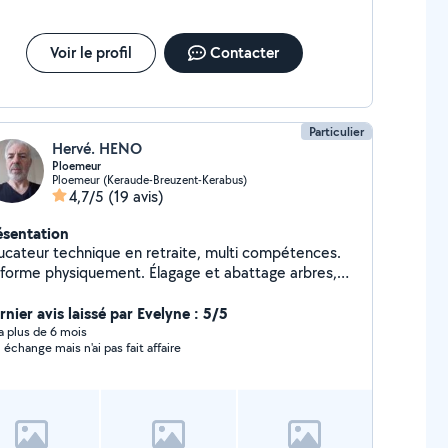
Voir le profil
Contacter
Particulier
Hervé. HENO
Ploemeur
Ploemeur (Keraude-Breuzent-Kerabus)
4,7/5
(19 avis)
ésentation
ateur technique en retraite, multi compétences.
 forme physiquement. Élagage et abattage arbres,
e de terrasse en bois,déménagement, montage de
nier avis laissé par Evelyne : 5/5
meubles, et petits bricolage divers.
y a plus de 6 mois
 échange mais n'ai pas fait affaire