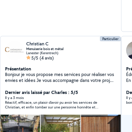
Particulier
Christian C
Menuiserie bois et métal
Lanester (Kerentrech)
5/5
(4 avis)
Présentation
Pr
Bonjour je vous propose mes services pour réaliser vos
Éduc
envies et idées Je vous accompagne dans votre projet
En
en vous proposant une solution adéquate a vos
pos
besoins Pose de bardage bois et métallique Charpente
Dernier avis laissé par Charles : 5/5
Der
bois et métallique divers Réparation et renforcement
Il y a 3 mois
Il 
Réactif, efficace, un plaisir d’avoir pu avoir les services de
bon
de charpente Mise en place de portail et porte
Christian, et enfin tomber sur une personne honnête et
Réparation de porte et portail Pose de Cloture et pare
serviable Merci
vue bois et métal Mise en place de garde corps et
rampe d'accès En espérant répondre à vos demandes
Cordialement