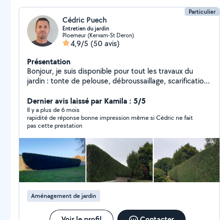
Particulier
Cédric Puech
Entretien du jardin
Ploemeur (Kervam-St Deron)
4,9/5
(50 avis)
Présentation
Bonjour, je suis disponible pour tout les travaux du
jardin : tonte de pelouse, débroussaillage, scarification,
taille de haies et d'arbustes, ainsi que la création de
pelouse. Je suis complètement équipé et j'évacue les
Dernier avis laissé par Kamila : 5/5
déchets vert, mème de gros volumes.
Il y a plus de 6 mois
rapidité de réponse bonne impression même si Cédric ne fait
pas cette prestation
Aménagement de jardin
Voir le profil
Contacter