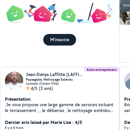
M'inscrire
Auto-entrepreneur
Jean-Denys Laffitte (LAFFITTEMULTISERVICES)
Paysagiste, Nettoyage Extérieu
Lanester (Centre Ville)
4/5
(3 avis)
Présentation
Pr
.Je vous propose une large gamme de services incluant
Br
le terrassement , , le débarras , le nettoyage extérieur,
l'entretien de jardin . l'enlèvement de gravats,
nettoyage de (toiture, façades, gouttières). Laffitte
Dernier avis laissé par Marie Lise : 4/5
De
Multiservices s'occupe aussi du nettoyage de vos
Il y a 4 mois
Il 