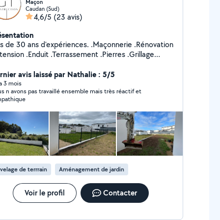
Maçon
Caudan (Sud)
4,6/5
(23 avis)
ésentation
de 30 ans d'expériences. .Maçonnerie .Rénovation
tension .Enduit .Terrassement .Pierres .Grillage
ient et ses alentours
nier avis laissé par Nathalie : 5/5
 a 3 mois
s n avons pas travaillé ensemble mais très réactif et
pathique
velage de terrrain
Aménagement de jardin
Voir le profil
Contacter