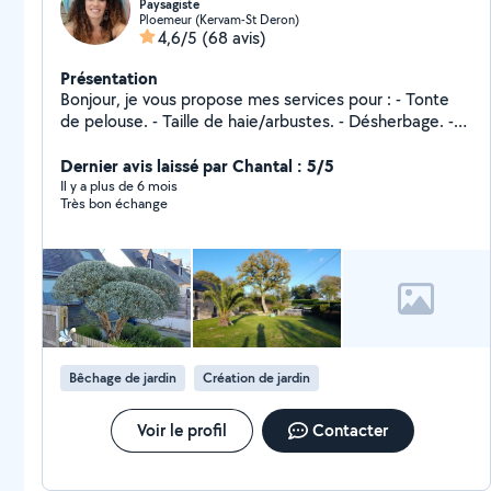
Paysagiste
Ploemeur (Kervam-St Deron)
4,6/5
(68 avis)
Présentation
Bonjour, je vous propose mes services pour : - Tonte
de pelouse. - Taille de haie/arbustes. - Désherbage. -
Débroussaillage. - Élagage. - Nettoyage de
terrasse(basse et haute pression) - Nettoyage Brise
Dernier avis laissé par Chantal : 5/5
vue. - Ramassage de feuilles. - Evacuation des déchets
Il y a plus de 6 mois
Très bon échange
verts ou autres. Vous pouvez bénéficier de l'avance
immédiate de votre crédit d'impôt sur vos factures et
régler seulement 50% de votre facture. N'hésitez pas
à me contacter pour plus de renseignements !
Bêchage de jardin
Création de jardin
Voir le profil
Contacter