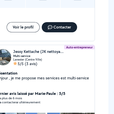
Voir le profil
Contacter
Auto-entrepreneur
Jessy Kettache (JK nettoyage)
Multi-service
Lanester (Centre Ville)
5/5
(3 avis)
ésentation
njour , je me propose mes services est multi-service
rnier avis laissé par Marie-Paule : 5/5
y a plus de 6 mois
la contacterai ultérieurement