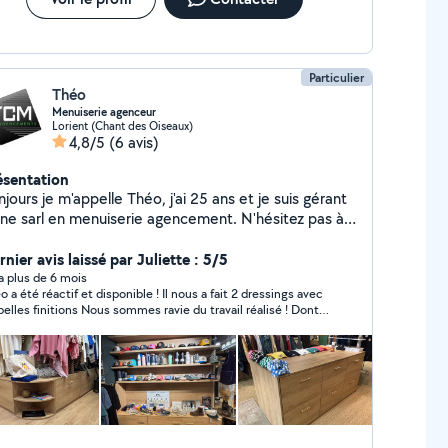
Particulier
Théo
Menuiserie agenceur
Lorient (Chant des Oiseaux)
4,8/5
(6 avis)
ésentation
jours je m'appelle Théo, j'ai 25 ans et je suis gérant
e sarl en menuiserie agencement. N'hésitez pas à
 contacter pour un devis qui sera gratuit.
nier avis laissé par Juliette : 5/5
y a plus de 6 mois
o a été réactif et disponible ! Il nous a fait 2 dressings avec
nitions Nous sommes ravie du travail réalisé ! Dont
dressing sous pentes