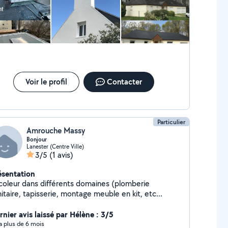
Voir le profil
Contacter
Particulier
Amrouche Massy
Bonjour
Lanester (Centre Ville)
3/5
(1 avis)
ésentation
icoleur dans différents domaines (plomberie
sanitaire, tapisserie, montage meuble en kit, etc...
rnier avis laissé par Hélène : 3/5
y a plus de 6 mois