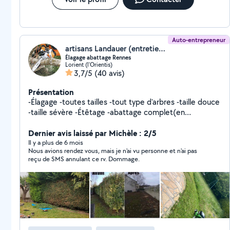
Auto-entrepreneur
artisans Landauer (entretien d’espaces verts)
Élagage abattage Rennes
Lorient (l'Orientis)
3,7/5
(40 avis)
Présentation
-Élagage -toutes tailles -tout type d'arbres -taille douce
-taille sévère -Étêtage -abattage complet(en
rétention) -coupe du bois tombé à terre -possibilité de
couper le bois en 50 cm -taille de haies -rabattement
Dernier avis laissé par Michèle : 2/5
de la hauteur et des côtés -entretien parcs et jardins -
Il y a plus de 6 mois
Nous avions rendez vous, mais je n'ai vu personne et n'ai pas
Débroussaillage -nettoyage et éclaircissements -taille
reçu de SMS annulant ce rv. Dommage.
ou enlèvement de lierre -Évacuation des végétaux -
abattage