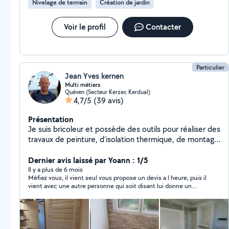
Nivelage de terrrain
Création de jardin
Voir le profil
Contacter
Particulier
Jean Yves kernen
Multi métiers
Quéven (Secteur Kerzec Kerdual)
4,7/5
(39 avis)
Présentation
Je suis bricoleur et possède des outils pour réaliser des
travaux de peinture, d'isolation thermique, de montage
de meuble, de mécanique automobile, d'entretien de
vélos, d'entretien de jardin , je peux aussi faire de
Dernier avis laissé par Yoann : 1/5
l'assistance informatique , etc ...
Il y a plus de 6 mois
Méfiez vous, il vient seul vous propose un devis a l heure, puis il
vient avec une autre personne qui soit disant lui donne un
coup de main. Enfin , il vous demande de payer les deux
personnes. Etablissez un devis sur le chantier pour ne pas vous
faire avoir avec son procédé pour gagner toujours plus d
argent!!!! 5 ans de pratique avec allovoisin tjs satisfait et il fallu
tombé sur Jean Yves Méfiez vous