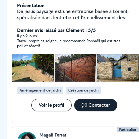
Présentation
De jesus paysage est une entreprise basée à Lorient,
spécialisée dans l'entretien et l'embellissement des
extérieurs. Fondée par Raphaël, passionné
d'aménagement paysager, elle propose des
Dernier avis laissé par Clément : 5/5
prestations complètes pour créer et maintenir des
Il y a 9 jours
Travail propre et soigné, je recommande Raphaël qui est très
espaces agréables, pratiques et esthétiques. Nos
poli et réactif.
services : Entretien de jardin (tonte, taille de haies,
débroussaillage, remise en état) Aménagement
extérieur (bordures, allées, dallages, déco naturelle :
galets, bois, palettes) Travaux de finition (carrelage,
petites interventions en placo, dépannages simples
intérieur/extérieur) Nettoyage complet pour un
extérieur propre et accueillant Pourquoi nous choisir ?
Aménagement de jardin
Création de jardin
Travail soigné, prix abordables, devis gratuit et
intervention rapide sur Lorient et tout le Morbihan.
Notre mission : valoriser vos extérieurs pour allier
Voir le profil
Contacter
confort et esthétique.
Particulier
Magali Ferrari