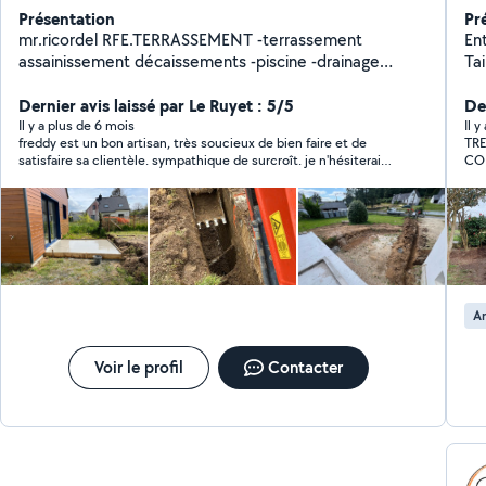
Présentation
Pr
mr.ricordel RFE.TERRASSEMENT -terrassement
En
assainissement décaissements -piscine -drainage
Tail
puisard -posse de fosse septique -étanchéité
te
soubassement goudron,delta ms -amenagement jardin
Dernier avis laissé par Le Ruyet : 5/5
Éva
De
bordure et gravillons MAÇONNERIE. -dalles béton -
bé
Il y a plus de 6 mois
Il 
freddy est un bon artisan, très soucieux de bien faire et de
TRES REACTIF
muret -fondation fouille -longrine -rénovation et
d'
satisfaire sa clientèle. sympathique de surcroît. je n'hésiterai
CO
création. -construction gros œuvre DÉMOLITION -
votre fact
pas à le recontacte pour d'autres travaux.
local/commerce/dalles de béton
de
A
Voir le profil
Contacter