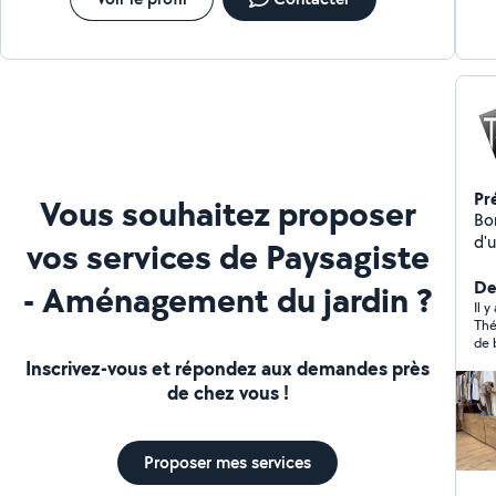
Pr
Vous souhaitez proposer
Bon
d'un
vos services de Paysagiste
me
Der
- Aménagement du jardin ?
Il 
Thé
de belles fi
un 
Inscrivez-vous et répondez aux demandes près
de chez vous !
Proposer mes services