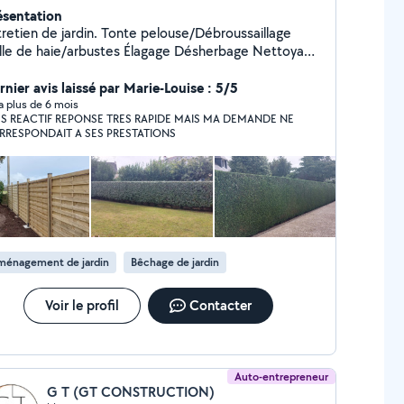
ésentation
tretien de jardin. Tonte pelouse/Débroussaillage
le de haie/arbustes Élagage Désherbage Nettoyage
rrasse Nettoyage brise vue Ramassage de feuilles
cuation déchets verts ou autres Vous pouvez
rnier avis laissé par Marie-Louise : 5/5
néficier de l'avance immédiate de votre crédit
y a plus de 6 mois
 REPONSE TRES RAPIDE MAIS MA DEMANDE NE
impôt sur vos factures et régler seulement 50% de
RRESPONDAIT A SES PRESTATIONS
ure. N'hésitez pas à me contacter pour plus
 renseignements.
ménagement de jardin
Bêchage de jardin
Voir le profil
Contacter
Auto-entrepreneur
G T (GT CONSTRUCTION)