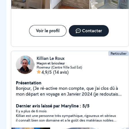
Voir le profil
Contacter
Particulier
Killian Le Roux
Maçon et bricoleur
Ploemeur (Centre Ville Sud Est)
4,9/5
(14 avis)
Présentation
Bonjour, (Je ré-active mon compte, que j'ai clos dû à
mon départ en voyage en Janvier 2024 (je redoutais
des avis négatifs si je ne répondais pas aux demandes).
J'ai malheureusement perdu tous les avis laissés par
Dernier avis laissé par Maryline : 5/5
mes clients, qui étaient excellents... J'ai néanmoins leur
Il y a plus de 6 mois
Killian est une personne très sympathique, rigoureux et sérieux
numéros si vous avez besoin de témoignages
il connaît bien son domaine et a le goût des matériaux nobles
concernant mes travaux réalisés!) Je suis maçon de
d’où l’application et l’implication dans son travail Il est
profession depuis 3ans. Je peux réaliser beaucoups de