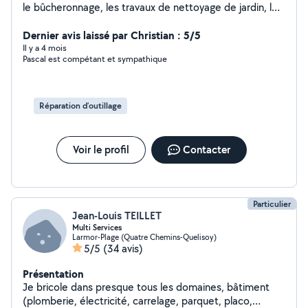
le bûcheronnage, les travaux de nettoyage de jardin, les
enlèvements, le montage de meubles. Je pratique
également autour des véhicules. Soumettez moi votre
Dernier avis laissé par Christian : 5/5
problème, et je chercherai la solution. Si cela dépasse
Il y a 4 mois
Pascal est compétant et sympathique
mes compétences, je refuse l'offre.
Réparation d’outillage
Voir le profil
Contacter
Particulier
Jean-Louis TEILLET
Multi Services
Larmor-Plage (Quatre Chemins-Quelisoy)
5/5
(34 avis)
Présentation
Je bricole dans presque tous les domaines, bâtiment
(plomberie, électricité, carrelage, parquet, placo,