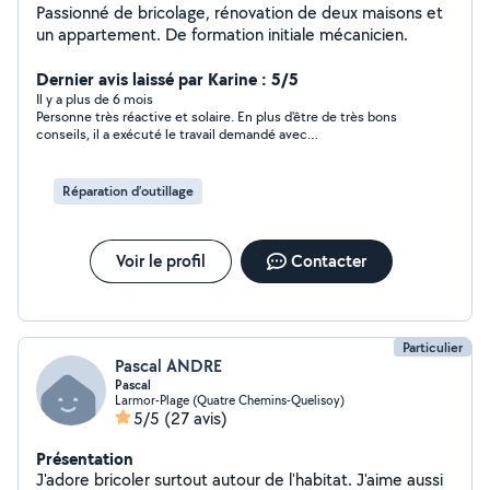
Passionné de bricolage, rénovation de deux maisons et
un appartement. De formation initiale mécanicien.
Dernier avis laissé par Karine : 5/5
Il y a plus de 6 mois
Personne très réactive et solaire. En plus d'être de très bons
conseils, il a exécuté le travail demandé avec
professionnalisme et anticipation. Je recommande cette
personne sans hésitation 😉 Merci encore pour le travail
effectué 🙏
Réparation d’outillage
Voir le profil
Contacter
Particulier
Pascal ANDRE
Pascal
Larmor-Plage (Quatre Chemins-Quelisoy)
5/5
(27 avis)
Présentation
J'adore bricoler surtout autour de l'habitat. J'aime aussi