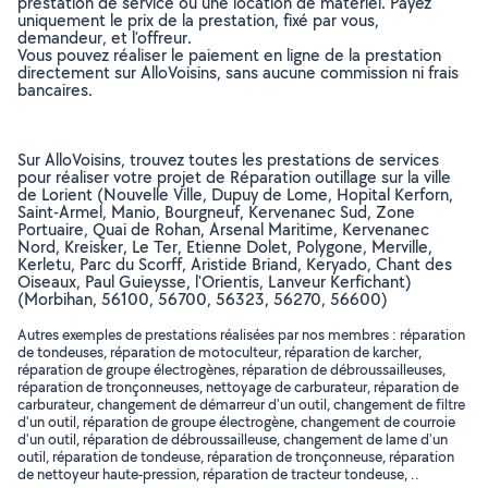
prestation de service ou une location de matériel. Payez
uniquement le prix de la prestation, fixé par vous,
demandeur, et l’offreur.
Vous pouvez réaliser le paiement en ligne de la prestation
directement sur AlloVoisins, sans aucune commission ni frais
bancaires.
Sur AlloVoisins, trouvez toutes les prestations de services
pour réaliser votre projet de Réparation outillage sur la ville
de Lorient (Nouvelle Ville, Dupuy de Lome, Hopital Kerforn,
Saint-Armel, Manio, Bourgneuf, Kervenanec Sud, Zone
Portuaire, Quai de Rohan, Arsenal Maritime, Kervenanec
Nord, Kreisker, Le Ter, Etienne Dolet, Polygone, Merville,
Kerletu, Parc du Scorff, Aristide Briand, Keryado, Chant des
Oiseaux, Paul Guieysse, l'Orientis, Lanveur Kerfichant)
(Morbihan, 56100, 56700, 56323, 56270, 56600)
Autres exemples de prestations réalisées par nos membres : réparation
de tondeuses, réparation de motoculteur, réparation de karcher,
réparation de groupe électrogènes, réparation de débroussailleuses,
réparation de tronçonneuses, nettoyage de carburateur, réparation de
carburateur, changement de démarreur d'un outil, changement de filtre
d'un outil, réparation de groupe électrogène, changement de courroie
d'un outil, réparation de débroussailleuse, changement de lame d'un
outil, réparation de tondeuse, réparation de tronçonneuse, réparation
de nettoyeur haute-pression, réparation de tracteur tondeuse, ..