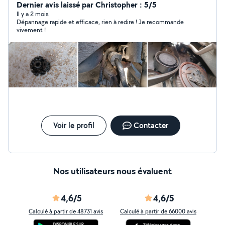
en location. Merci, Clément
Dernier avis laissé par Christopher : 5/5
Il y a 2 mois
Dépannage rapide et efficace, rien à redire ! Je recommande
vivement !
Voir le profil
Contacter
Nos utilisateurs nous évaluent
4,6/5
4,6/5
Calculé à partir de 48731 avis
Calculé à partir de 66000 avis