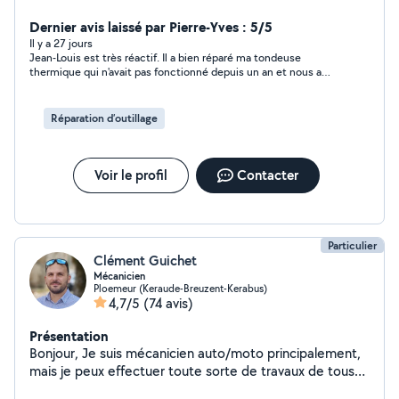
peinture, etc ), l'extérieur (pelouse, taille haies, pose de
clôture, déco, etc), mécanique auto (vidange, freins, et
Dernier avis laissé par Pierre-Yves : 5/5
toutes petites réparations) etc
Il y a 27 jours
Jean-Louis est très réactif. Il a bien réparé ma tondeuse
thermique qui n'avait pas fonctionné depuis un an et nous a
donné de bons conseils pour la maintenance en fin de saison.
Merci
Réparation d’outillage
Voir le profil
Contacter
Particulier
Clément Guichet
Mécanicien
Ploemeur (Keraude-Breuzent-Kerabus)
4,7/5
(74 avis)
Présentation
Bonjour, Je suis mécanicien auto/moto principalement,
mais je peux effectuer toute sorte de travaux de tous
types. N'hésitez pas à me solliciter, j'ai aussi des outils