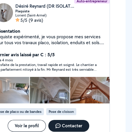
Auto-entrepreneur
Désiré Reynard (DR ISOLATION)
Plaquiste
Lorient (Saint-Armel)
5/5
(9 avis)
ésentation
aquiste expérimenté, je vous propose mes services
r tous vos travaux placo, isolation, enduits et sols.
se de verrière et tous types de portes.
nier avis laissé par C : 5/5
 a 4 mois
isfaite de la prestation, travail rapide et soigné. Le chantier a
 parfaitement nttoyé à la fin. Mr Reynard est très serviable
de bon conseil.
se de placo ou de bandes
Pose de cloison
Voir le profil
Contacter