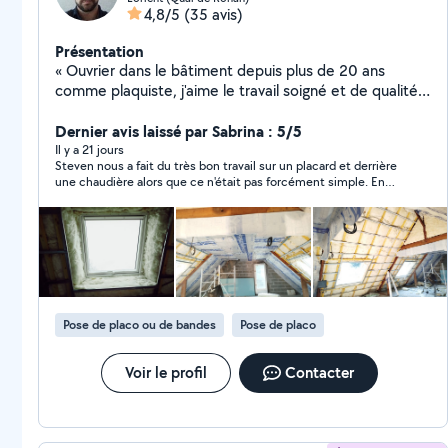
4,8/5
(35 avis)
Présentation
« Ouvrier dans le bâtiment depuis plus de 20 ans
comme plaquiste, j'aime le travail soigné et de qualité.
N'hésitez pas à me proposer quelques-uns de vos
projets. Je serais content de pouvoir satisfaire vos
Dernier avis laissé par Sabrina : 5/5
attentes ! »
Il y a 21 jours
Steven nous a fait du très bon travail sur un placard et derrière
une chaudière alors que ce n'était pas forcément simple. En
plus d'être ponctuel, fiable et sympathique, son travail est très
soigné. Allez-y les yeux fermés.
Pose de placo ou de bandes
Pose de placo
Voir le profil
Contacter