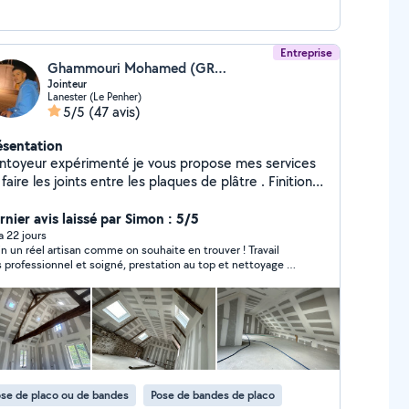
Entreprise
Ghammouri Mohamed (GRJ FINITIONS)
Jointeur
Lanester (Le Penher)
5/5
(47 avis)
ésentation
intoyeur expérimenté je vous propose mes services
faire les joints entre les plaques de plâtre . Finitions
ut de gamme : bandes, ratissage, ponçage, enduits.
êt à peindre. Intervention rapide
rnier avis laissé par Simon : 5/5
 tout le Morbihan. Qualité pro Devis gratuit.
 a 22 jours
n un réel artisan comme on souhaite en trouver ! Travail
réparation support avant peinture . #bandeur
s professionnel et soigné, prestation au top et nettoyage du
ointoyeur #plaquiste_jointeur
sol avant le départ ! je recommande grandement
se de placo ou de bandes
Pose de bandes de placo