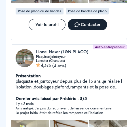
Pose de placo ou de bandes
Pose de bandes de placo
Voir le profil
Contacter
Auto-entrepreneur
Lionel Nexer (L&N PLACO)
Plaquiste jointoyeur
Lanester (Chantiers)
4,3/5
(3 avis)
Présentation
plaquiste et jointoyeur depuis plus de 15 ans .je réalise l
isolation ,doublages,plafond,rampants et la pose de
ba13 ainsi que les bandes.je realise la pose de porte
intérieur,de châssis a galandage.je travaille dans le neuf
Dernier avis laissé par Frédéric : 3/5
et la rénovation
Il y a 2 mois
Avis mitigé. J'ai pris du recul avant de laisser ce commentaire.
Le projet initial était de refaire les rampants et l'isolation.
Plusieurs déconvenues : - L'agrandissement prévu n'a pu se faire
: des fermettes cachées derrière le placo, découvertes au
déplaquage. Au lieu de s'arrêter à la première plaque, presque