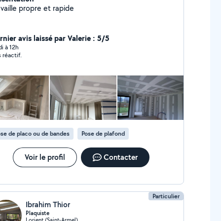
vaille propre et rapide
nier avis laissé par Valerie : 5/5
di à 12h
 réactif.
se de placo ou de bandes
Pose de plafond
Voir le profil
Contacter
Particulier
Ibrahim Thior
Plaquiste
Lorient (Saint-Armel)