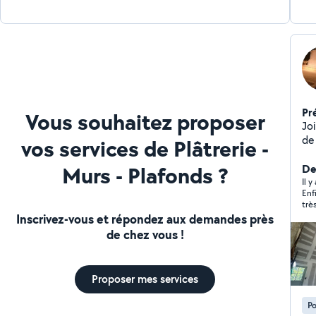
Pr
Vous souhaitez proposer
Jo
de 
vos services de Plâtrerie -
ha
Murs - Plafonds ?
Rendu lisse, propre, pr
De
dans
Il y
Enfi
#P
trè
#j
Inscrivez-vous et répondez aux demandes près
de chez vous !
Proposer mes services
Po