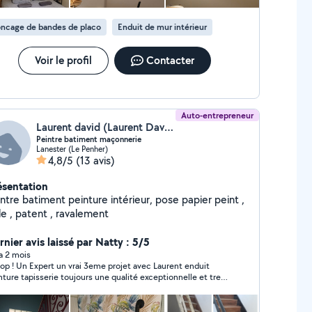
ncage de bandes de placo
Enduit de mur intérieur
Voir le profil
Contacter
Auto-entrepreneur
Laurent david (Laurent David)
Peintre batiment maçonnerie
Lanester (Le Penher)
4,8/5
(13 avis)
ésentation
ntre batiment peinture intérieur, pose papier peint ,
le , patent , ravalement
rnier avis laissé par Natty : 5/5
 a 2 mois
 Un Expert un vrai 3eme projet avec Laurent enduit
nture tapisserie toujours une qualité exceptionnelle et tres
sympa ! Je recommande à 200%