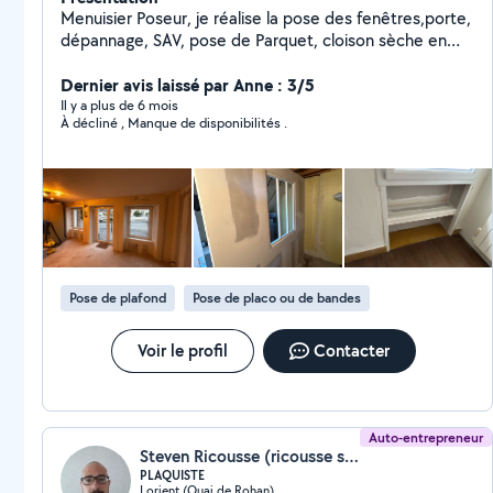
Menuisier Poseur, je réalise la pose des fenêtres,porte,
dépannage, SAV, pose de Parquet, cloison sèche en
plaques de plâtre Enduit et bien d'autres choses
encore.
Dernier avis laissé par Anne : 3/5
Il y a plus de 6 mois
À décliné , Manque de disponibilités .
Pose de plafond
Pose de placo ou de bandes
Voir le profil
Contacter
Auto-entrepreneur
Steven Ricousse (ricousse steven)
PLAQUISTE
Lorient (Quai de Rohan)