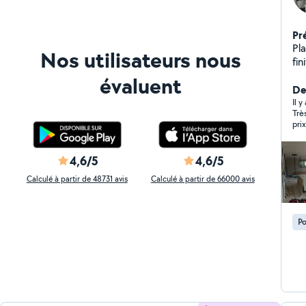
Pr
Pla
Nos utilisateurs nous
fi
dans le 
évaluent
po
Der
Presta
Il y
Trè
(s
pri
Réa
suspen
mei
4,6/5
4,6/5
(c
Calculé à partir de 48731 avis
Calculé à partir de 66000 avis
d'
chantiers . En
pré
Po
net
pro
qu
rép
hon