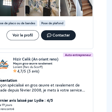
se de placo ou de bandes
Pose de plafond
Voir le profil
Contacter
Auto-entrepreneur
Hizir Celik (An oriant reno)
Maçon gros-œuvre ravalement
Lorient (Parc du Scorff)
4,7/5
(3 avis)
ésentation
çon spécialisé en gros œuvre et ravalement de
çade depuis février 2008, je mets à votre service
us de 18 ans d'expérience pour tous vos projets en
comme en rénovation. Réalisation d'enduits,
nier avis laissé par Lydie : 4/5
nture de façade, escaliers, terrasses et
 a 19 jours
 rencontré
agements en béton armé. Travail soigné, respect