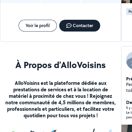
Po
Voir le profil
Contacter
À Propos d’AlloVoisins
Pr
AlloVoisins est la plateforme dédiée aux
Pei
prestations de services et à la location de
toi
matériel à proximité de chez vous ! Rejoignez
notre communauté de 4,5 millions de membres,
De
Il y
professionnels et particuliers, et facilitez votre
Le top !
quotidien pour tous vos projets !
pei