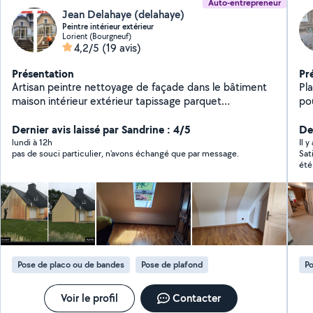
Auto-entrepreneur
Jean Delahaye (delahaye)
Peintre intérieur extérieur
Lorient (Bourgneuf)
4,2/5
(19 avis)
Présentation
Pr
Artisan peintre nettoyage de façade dans le bâtiment
Pl
maison intérieur extérieur tapissage parquet
pou
ravalement peintre. boiserie pignon mur dallage et
Po
traitement, réparation ardoise tuile gouttière toiture,
Dernier avis laissé par Sandrine : 4/5
Der
peinture de tuiles et pause et déposer des gouttières
lundi à 12h
Il y
pas de souci particulier, n'avons échangé que par message.
Sat
pose ardoise recoloration de tuiles et mur petite
été
maçonnerie je suis à l'écoute du client déplacement et
et 
devis gratuit merci
Pose de placo ou de bandes
Pose de plafond
Po
Voir le profil
Contacter