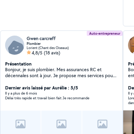
Auto-entrepreneur
Gwen carcreff
Plombier
Lorient (Chant des Oiseaux)
4,8/5
(18 avis)
Présentation
Pr
Bonjour, je suis plombier. Mes assurances RC et
Bo
décennales sont à jour. Je propose mes services pour
en
la pose ou le remplacement de vos appareils sanitaires:
bri
ballon d'eau chaude, wc, robinetterie etc Par ailleurs
Dernier avis laissé par Aurélie : 5/5
ri
De
fais également de la pose de cloisons sèches.
se
Il y a plus de 6 mois
Il y
Délai très rapide et travail bien fait Je recommande
Lor
N'hésitez pas à me contacter pour plus d'informations.
de
dan
ou 
fin
to
Int
vo