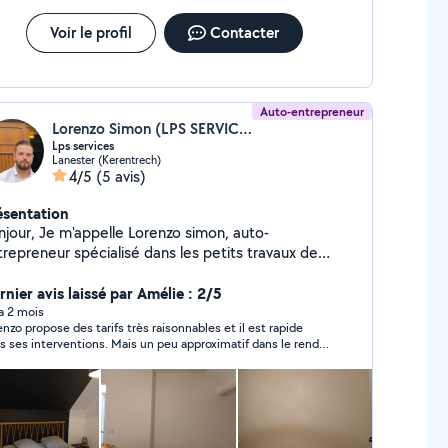
Voir le profil
Contacter
Auto-entrepreneur
Lorenzo Simon (LPS SERVICE)
Lps services
Lanester (Kerentrech)
4/5
(5 avis)
ésentation
njour, Je m'appelle Lorenzo simon, auto-
trepreneur spécialisé dans les petits travaux de
colage et la peinture intérieure/extérieure. Avec
gueur, polyvalence et sens du détail, je propose mes
rnier avis laissé par Amélie : 2/5
rvices pour vous accompagner dans tous vos projets
 a 2 mois
enzo propose des tarifs très raisonnables et il est rapide
 rénovation légère ou d'entretien de votre logement
s ses interventions. Mais un peu approximatif dans le rendu
local professionnel. Je suis à votre écoute pour
al (finitions, protection des sols, 2ème couche de peinture).
ute demande de devis ou renseignement.
erventions rapides, travail soigné et tarifs adaptés à
tre budget