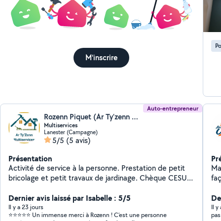
Po
M'inscrire
Auto-entrepreneur
Rozenn Piquet (Ar Ty’zenn Multiservices)
Multiservices
Lanester (Campagne)
5/5
(5 avis)
Présentation
Pr
Activité de service à la personne. Prestation de petit
Ma
bricolage et petit travaux de jardinage. Chèque CESU
fa
accepté 50% de crédit d'impôt Travaux de rénovation :
pl
peinture, revêtements sols et murs
Dernier avis laissé par Isabelle : 5/5
neuf 
Der
pei
Il y a 23 jours
Il y
⭐⭐⭐⭐⭐ Un immense merci à Rozenn ! C’est une personne
pas
amén