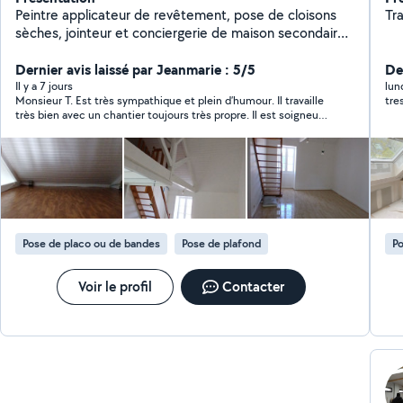
Peintre applicateur de revêtement, pose de cloisons
Tra
sèches, jointeur et conciergerie de maison secondaire,
N'hésitez pas à me contacter
Dernier avis laissé par Jeanmarie : 5/5
Der
Il y a 7 jours
lun
Monsieur T. Est très sympathique et plein d’humour. Il travaille
tres
très bien avec un chantier toujours très propre. Il est soigneux
et discret,il a plein d’idées. Bref humainement et
professionnellement il est au top. C’est un artisan compétent a
qui je ferai a nouveau appel et que je recommenderais sans
aucune hésitation.
Pose de placo ou de bandes
Pose de plafond
Po
Voir le profil
Contacter