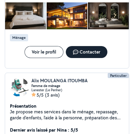
gestion de la blanchisserie du linge de maison, la gestion
des prestataires de la maintenance, l'intendance ainsi
que la surveillance de résidences secondaires.
Ménage
Voir le profil
Contacter
Particulier
Alix MOULANGA ITOUMBA
Femme de ménage
Lanester (Le Penher)
5/5
(3 avis)
Présentation
Je propose mes services dans le ménage, repassage,
garde d'enfants, l'aide à la personne, préparation des
repas. J'ai travaillé dans des hôtels ou j'ai acquis, la
rigueur, l'organisation et la qualité du travail bien fait,
Dernier avis laissé par Nina : 5/5