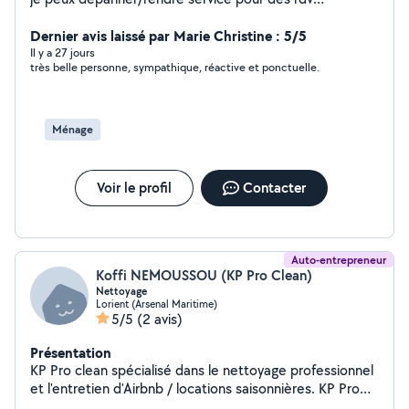
médicaux, aide administratifs, courses ou autres sur
Lorient et alentours
Dernier avis laissé par Marie Christine : 5/5
Il y a 27 jours
très belle personne, sympathique, réactive et ponctuelle.
Ménage
Voir le profil
Contacter
Auto-entrepreneur
Koffi NEMOUSSOU (KP Pro Clean)
Nettoyage
Lorient (Arsenal Maritime)
5/5
(2 avis)
Présentation
KP Pro clean spécialisé dans le nettoyage professionnel
et l'entretien d'Airbnb / locations saisonnières. KP Pro
Clean fait des prestations soignées, adaptées aux