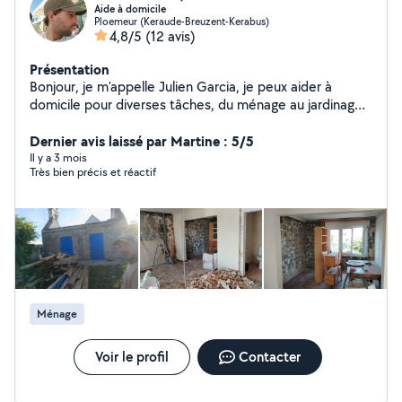
Aide à domicile
Ploemeur (Keraude-Breuzent-Kerabus)
4,8/5
(12 avis)
Présentation
Bonjour, je m'appelle Julien Garcia, je peux aider à
domicile pour diverses tâches, du ménage au jardinage
en passant par la garde d'animaux. Motivé et rigoureux,
je saurai satisfaire votre demande. Je me déplace à
Dernier avis laissé par Martine : 5/5
vélo, je peux transporter des outils, faire des petites
Il y a 3 mois
Très bien précis et réactif
livraisons, apporter des repas et autre.. Au plaisir de
vous rencontrer, Julien Garcia.
Ménage
Voir le profil
Contacter