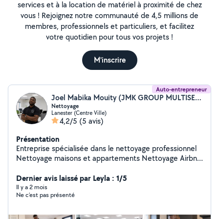
services et à la location de matériel à proximité de chez
vous ! Rejoignez notre communauté de 4,5 millions de
membres, professionnels et particuliers, et facilitez
votre quotidien pour tous vos projets !
M'inscrire
Auto-entrepreneur
Joel Mabika Mouity (JMK GROUP MULTISERVICES)
Nettoyage
Lanester (Centre Ville)
4,2/5
(5 avis)
Présentation
Entreprise spécialisée dans le nettoyage professionnel
Nettoyage maisons et appartements Nettoyage Airbnb
/ locations courte durée Nettoyage bureaux et locaux
professionnels Nettoyage après déménagement
Dernier avis laissé par Leyla : 1/5
Nettoyage en profondeur : cuisine, salle de bain, vitres,
Il y a 2 mois
Ne c’est pas présenté
sols Devis gratuit et réponse rapide.