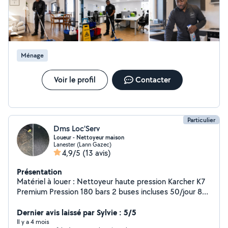
Ménage
Voir le profil
Contacter
Particulier
Dms Loc'Serv
Loueur - Nettoyeur maison
Lanester (Lann Gazec)
4,9/5
(13 avis)
Présentation
Matériel à louer : Nettoyeur haute pression Karcher K7
Premium Pression 180 bars 2 buses incluses 50/jour 80
/ le week-end complet Injecteur / Extracteur Karcher
SE4001 Produit textile fourni idéal pour textiles auto &
Dernier avis laissé par Sylvie : 5/5
maison 40/jour 60 le week-end complet Perforateur /
Il y a 4 mois