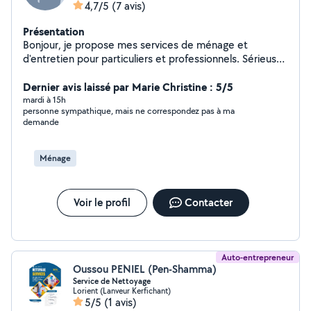
4,7/5
(7 avis)
Présentation
Bonjour, je propose mes services de ménage et
d'entretien pour particuliers et professionnels. Sérieuse,
organisée et discrète. Disponible, flexible et à l'écoute,
je m'adapte. Je peux intervenir à domicile, dans des
Dernier avis laissé par Marie Christine : 5/5
bureaux, location saisonnière ou locaux professionnels.
mardi à 15h
personne sympathique, mais ne correspondez pas à ma
N'hésitez pas à me contacter pour plus d'informations
demande
ou convenir d'un premier rendez-vous.
Ménage
Voir le profil
Contacter
Auto-entrepreneur
Oussou PENIEL (Pen-Shamma)
Service de Nettoyage
Lorient (Lanveur Kerfichant)
5/5
(1 avis)