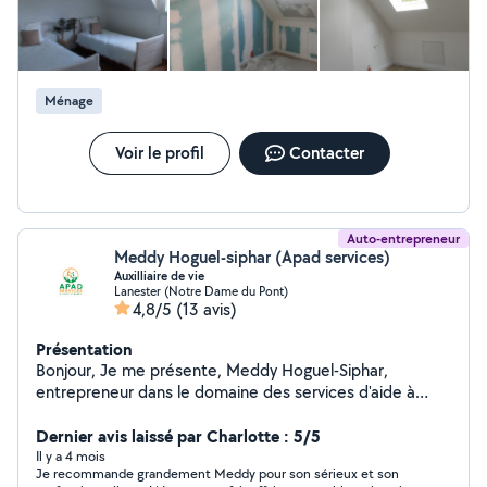
Ménage
Voir le profil
Contacter
Auto-entrepreneur
Meddy Hoguel-siphar (Apad services)
Auxilliaire de vie
Lanester (Notre Dame du Pont)
4,8/5
(13 avis)
Présentation
Bonjour, Je me présente, Meddy Hoguel-Siphar,
entrepreneur dans le domaine des services d'aide à
domicile. Fort de sept années d'expérience dans le
secteur de la santé, j'ai décidé de mettre mon expertise
Dernier avis laissé par Charlotte : 5/5
au service des particuliers en proposant des prestations
Il y a 4 mois
Je recommande grandement Meddy pour son sérieux et son
d'aide à domicile. Mes services incluent : L'aide au lever