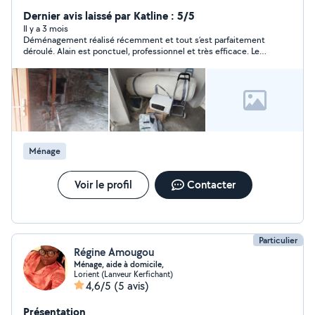
suis en capacité de faire du bon travail ! Je suis toujours
à 100% dans tout ce que je fais.
Dernier avis laissé par Katline : 5/5
Il y a 3 mois
Déménagement réalisé récemment et tout s’est parfaitement
déroulé. Alain est ponctuel, professionnel et très efficace. Les
affaires ont été manipulées avec soin et bien protégées. Travail
rapide et organisé du début à la fin. Très bon rapport
qualité/prix, et Alain est très sympas, je recommande sans
hésiter!
Ménage
Voir le profil
Contacter
Particulier
Régine Amougou
Ménage, aide à domicile,
Lorient (Lanveur Kerfichant)
4,6/5
(5 avis)
Présentation