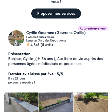
vous !
Proposer mes services
Auto-entrepreneur
Cyrille Gourronc (Gourronc Cyrille)
Homme toutes mains..
Lanester (Parc des Expositions)
4,8/5
(5 avis)
Présentation
Bonjour, Cyrille ,( H 56 ans ), Auxiliaire de vie auprès des
personnes âgées médicalisés et personnes
handicapées... travaillant depuis 2019 en structures/
association. diplômé d état ( ADVF ). Je vous propose
Dernier avis laissé par Eva : 5/5
mes services... - homme toutes mains. Je suis
Il y a 21 jours
personne réactive !
également en auto entrepreneur pour des gros et
grands chantiers , prestations..... Merci. Bien à vous.
Cordialement,