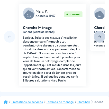
Marc P.
A
À convenir
postée à 11:57
p
Cherche Ménage
Cherche
Lorient (Aristide Briand)
Lorient (Ke
Bonjour, Suite à des travaux d'installation
Bonjour, je
d'ascenseur dans l'immeuble ,et
femme de 
pendant.notre absence ,la poussière s'est
vacances.
introduite dans notre appartement de plus
de 270m2 . Nous arrivons en France le 5
septembre prochain ,serait il possible pour
vous de faire un nettoyage complet de
l'appartement,qui est meublé dans les jours
qui suivent notre arrivée. L'appartement se
trouve en plein cœur de Lorient près du
bassin à flot. Si oui quelles sont vos tarifs
Eilleures salutations Marc Paulic
Prestations de services
Femmes de ménage
Morbihan
Lorient