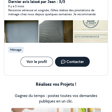
entretien, rangement) Petits bricolages (montage,
Dernier avis laissé par Jean : 5/5
réparations, jardinage léger) Aide pour particuliers
Il y a 5 mois
Personne sérieuse et soignée, Gilles réalise des prestations de
rapide, efficace et de confiance Auto-entrepreneur
ménage chez nous depuis quelques semaines. Je recommande
local, je mets mon savoir-faire à votre service pour une
maison toujours propre et bien entretenue. Profitez du
crédit d'impôts 50% sur prestation avec l'avance
immédiate entre autre.
Ménage
Voir le profil
Contacter
Réalisez vos Projets !
Gagnez du temps : postez toutes vos demandes
publiques en un clic.