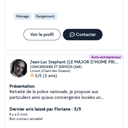
ménage Disponible immédiatement (chèque cesu
accepté) Vous pouvez me contacter !
Ménage
Rangement
Voir le profil
Contacter
Auto-entrepreneur
Jean-Luc Stephant (LE MAJOR D'HOME PRIVE)
CONCIERGERIE ET SERVICES (SAP)
Lorient (Chant des Oiseaux)
5/5
(5 avis)
Présentation
Retraité de la police nationale, je propose aux
particuliers ainsi qu'aux conciergeries locales un
ensemble de services sur la région Lorientaise et ses
environs pouvant inclure l'accueil des voyageurs, le
Dernier avis laissé par Floriane : 5/5
ménage professionnel, l'assistance des locataires, la
Il y a 2 mois
Bon contact aimable!
gestion des petits travaux comprenant la décoration
intérieure, le jardinage, la livraison de vos drives, la