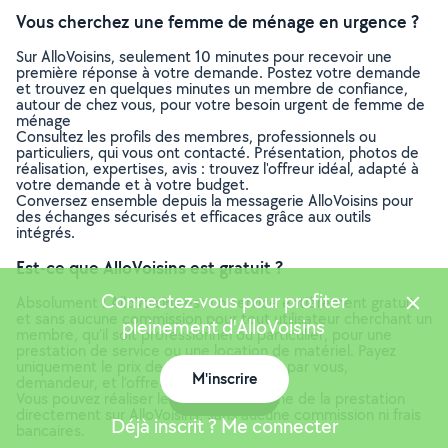
Vous cherchez une femme de ménage en urgence ?
Sur AlloVoisins, seulement 10 minutes pour recevoir une
première réponse à votre demande. Postez votre demande
et trouvez en quelques minutes un membre de confiance,
autour de chez vous, pour votre besoin urgent de femme de
ménage
Consultez les profils des membres, professionnels ou
particuliers, qui vous ont contacté. Présentation, photos de
réalisation, expertises, avis : trouvez l'offreur idéal, adapté à
votre demande et à votre budget.
Conversez ensemble depuis la messagerie AlloVoisins pour
des échanges sécurisés et efficaces grâce aux outils
intégrés.
Est-ce que AlloVoisins est gratuit ?
Connectez-vous pour profiter
Absolument ! AlloVoisins est un service entièrement gratuit
et sans aucune commission pour tout utilisateur cherchant un
pleinement d'AlloVoisins
membre, qu’il soit professionnel ou particulier, pour une
prestation de service ou une location de matériel. Payez
uniquement le prix de la prestation, fixé par vous,
M'inscrire
demandeur, et l’offreur.
Carte
Vous pouvez réaliser le paiement en ligne de la prestation
directement sur AlloVoisins, sans aucune commission ni frais
Déjà inscrit ? Me connecter
bancaires.