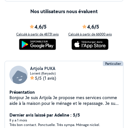
Nos utilisateurs nous évaluent
4,6/5
4,6/5
Calculé à partir de 48731 avis
Calculé à partir de 66000 avis
Particulier
Artjola PUKA
Lorient (Keryado)
5/5
(1 avis)
Présentation
Bonjour Je suis Artjola Je propose mes services comme
aide à la maison pour le ménage et le repassage. Je suis
une personne sérieuse, organisée et discrète. Services
proposés : Nettoyage de la maison / appartement
Dernier avis laissé par Adeline : 5/5
Repassage Rangement Aide aux tâches ménagères
Il y a 1 mois
Très bon contact. Ponctuelle. Très sympa. Ménage nickel.
quotidiennes Sérieuse et ponctuelle Expérience dans le