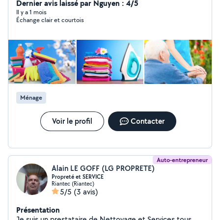
Compagnie Secteur : Lanester et alentours Paiement :
Dernier avis laissé par Nguyen : 4/5
cesu ou autres
Il y a 1 mois
Échange clair et courtois
Ménage
Voir le profil
Contacter
Auto-entrepreneur
Alain LE GOFF (LG PROPRETE)
Propreté et SERVICE
Riantec (Riantec)
5/5
(3 avis)
Présentation
Je suis un prestataire de Nettoyage et Services tous