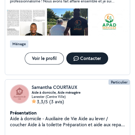
professionnalisme ! Nous avons fait affaire ensemble et je suis
et au coucher L'accompagnement à la toilette
très satisfaite de ses services !
L'assistance pour les repas L'aide ménagère Les courses
Les promenades Je suis basé à Lanester et intervient
dans ses alentours. Si vous avez un proche ou un parent
nécessitant un accompagnement personnalisé et
professionnel, je suis à votre disposition pour discuter
de vos besoins et mettre en place un accompagnement
Ménage
sur mesure. N'hésitez pas à me contacter pour toute
information complémentaire. Cordialement, Meddy
Hoguel-Siphar
Voir le profil
Contacter
Particulier
Samantha COURTAUX
Aide à domicile, Aide ménagère
Lanester (Centre Ville)
3,3/5
(3 avis)
Présentation
Aide à domicile - Auxiliaire de Vie Aide au lever /
coucher Aide à la toilette Préparation et aide aux repas
Travaux ménagers Repassage Courses Déplacements