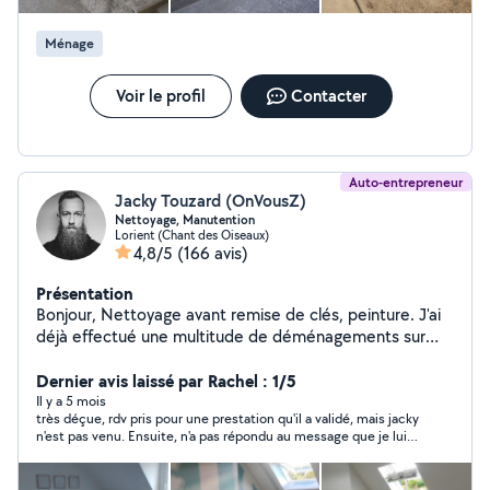
Ménage
Voir le profil
Contacter
Auto-entrepreneur
Jacky Touzard (OnVousZ)
Nettoyage, Manutention
Lorient (Chant des Oiseaux)
4,8/5
(166 avis)
Présentation
Bonjour, Nettoyage avant remise de clés, peinture. J'ai
déjà effectué une multitude de déménagements sur
Lorient et ses alentours. Je peux porter, démonter et
remonter vos meubles, brancher vos électroménager.
Dernier avis laissé par Rachel : 1/5
Rapide et soigneux. Montage de meubles en kit...etc
Il y a 5 mois
très déçue, rdv pris pour une prestation qu'il a validé, mais jacky
N'hésitez pas à me contacter pour en parler plus
n'est pas venu. Ensuite, n'a pas répondu au message que je lui
précisément. Je m'adapte à votre budget et vos
ai envoyé pour savoir pourquoi il ne s'était pas présenté. c'est
attentes. À bientôt
un manque de correction