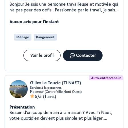
Bonjour Je suis une personne travailleuse et motivée qui
n'a pas peur des défis . Passionnée par le travail, je sais
mener à bien les missions qui me sont confiés. Je me
décrirais comme une personne ouverte et honnête,
Aucun avis pour l'instant
sympa ,gentil , calme, je m'appelle Régine Je vous
propose mes services pour vous aider dans vos
Ménage
Rangement
différentes tâches. , je propose mes services pour du
nettoyage, repassage, ainsi que pour des courses ou
livraisons Sérieux(se), ponctuel(le) et à l'écoute, je
Voir le profil
Contacter
m'adapte facilement aux besoins de chaque famille. Je
suis disponible en semaine et je fais toujours en sorte
d'assurer un service soigné, fiable et en toute sécurité.
N'hésitez pas à me contacter pour plus d'informations
ou pour échanger sur vos besoins Cordialement
Auto-entrepreneur
Gilles Le Touzic (TI NAET)
Service à la personne.
Ploemeur (Centre Ville Nord Ouest)
5/5
(1 avis)
Présentation
Besoin d'un coup de main à la maison ? Avec Ti Naet,
votre quotidien devient plus simple et plus léger.
Services proposés : Aide ménagère (nettoyage,