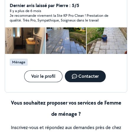
besoins des entreprises, bureaux, commerces et des
Dernier avis laissé par Pierre : 5/5
propriétaires souhaitant déléguer la gestion du ménage.
Il y a plus de 6 mois
Je recommande vivement la Ste KP Pro Clean ! Prestation de
Nos services: -Nettoyage complet bureaux -Entretien
qualité. Très Pro, Sympathique, Soigneux dans le travail
et remise en état entreprises 2 locations Airbnb -
Gestion du linge (lavage repassage mise en place) -
Préparation des logements pour l'accueil des voyageurs.
Sérieux, ponctuel(le) et discret(ète), je m'adapte à vos
contraintes horaires pour garantir un service fiable et de
qualité. N'hésitez pas à me contacter pour un devis
personnalisé ou un essai
Ménage
Voir le profil
Contacter
Vous souhaitez proposer vos services de Femme
de ménage ?
Inscrivez-vous et répondez aux demandes près de chez