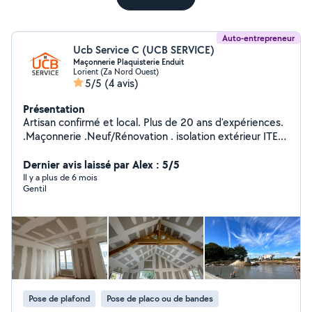
Auto-entrepreneur
Ucb Service C (UCB SERVICE)
Maçonnerie Plaquisterie Enduit
Lorient (Za Nord Ouest)
5/5
(4 avis)
Présentation
Artisan confirmé et local. Plus de 20 ans d'expériences.
.Maçonnerie .Neuf/Rénovation . isolation extérieur ITE
.Facade .placoplatre . Nettoyage Toiture/Hydrofuge
Dernier avis laissé par Alex : 5/5
Lorient et ses alentours Déplacement et devis gratuit.
Il y a plus de 6 mois
Gentil
Pose de plafond
Pose de placo ou de bandes