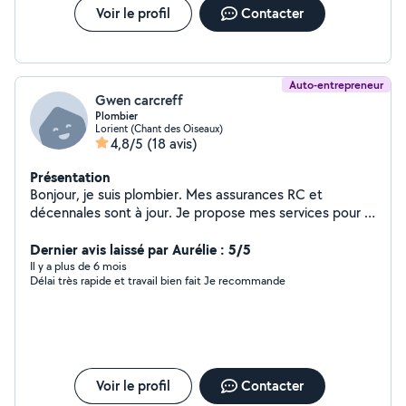
Voir le profil
Contacter
Auto-entrepreneur
Gwen carcreff
Plombier
Lorient (Chant des Oiseaux)
4,8/5
(18 avis)
Présentation
Bonjour, je suis plombier. Mes assurances RC et
décennales sont à jour. Je propose mes services pour la
pose ou le remplacement de vos appareils sanitaires:
ballon d'eau chaude, wc, robinetterie etc Par ailleurs fais
Dernier avis laissé par Aurélie : 5/5
également de la pose de cloisons sèches. N'hésitez pas
Il y a plus de 6 mois
Délai très rapide et travail bien fait Je recommande
à me contacter pour plus d'informations.
Voir le profil
Contacter