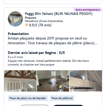
Auto-entrepreneur
Peggy Blin Valnais (BLIN VALNAIS PEGGY)
Plaquiste
Hennebont (Zones Industrielles)
4,9/5
(18 avis)
Présentation
Artisan plaquiste depuis 2011 propose en neuf ou
rénovation : Tout travaux de plaques de plâtre (placo)
Aménagement (cloisons, bloc-porte...) Isolation
intérieure thermique ou phonique (laine de verre, roche,
Dernier avis laissé par Regine : 5/5
biosourcé...) Isolation combles perdus par soufflage
Il y a 3 mois
Equipe très sérieuse, travail parfaitement réalisé. De très bons
laine de verre ou roche Plafonds Habillage de fenêtres
conseils, le chantier est très propre.
de toit (type vélux) Pose de portes intérieures - Verrière
Pose de parquet et lambris Agencement locaux
professionnels - plafonds démontables,
cloisonnement... Possibilité de travailler juste en main-
d'oeuvre (vous nous fournissez les matériaux) Nos devis
et conseils sont gratuits Assurances en responsabilité
civile et décennale Intervention sur Morbihan et
Pose de placo ou de bandes
Pose de plafond
Finistère Est