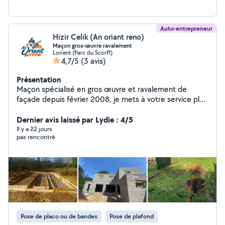
Auto-entrepreneur
Hizir Celik (An oriant reno)
Maçon gros-œuvre ravalement
Lorient (Parc du Scorff)
4,7/5
(3 avis)
Présentation
Maçon spécialisé en gros œuvre et ravalement de
façade depuis février 2008, je mets à votre service plus
de 18 ans d'expérience pour tous vos projets en neuf
comme en rénovation. Réalisation d'enduits, peinture de
Dernier avis laissé par Lydie : 4/5
façade, escaliers, terrasses et aménagements en béton
Il y a 22 jours
pas rencontré
armé. Travail soigné, respect des délais et
accompagnement personnalisé à chaque étape de
votre projet. Devis gratuit et réponse rapide. Basé à
Lorient, j'interviens rapidement dans un rayon de 30 km.
Entreprise sérieuse, déclarée et assurée en
responsabilité civile et garantie décennale.
Pose de placo ou de bandes
Pose de plafond