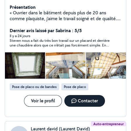
Présentation
« Ouvrier dans le bâtiment depuis plus de 20 ans
comme plaquiste, j'aime le travail soigné et de qualité.
N'hésitez pas à me proposer quelques-uns de vos
projets. Je serais content de pouvoir satisfaire vos
Dernier avis laissé par Sabrina : 5/5
attentes ! »
Il y a 24 jours
Steven nous a fait du très bon travail sur un placard et derrière
une chaudière alors que ce n'était pas forcément simple. En
plus d'être ponctuel, fiable et sympathique, son travail est très
soigné. Allez-y les yeux fermés.
Pose de placo ou de bandes
Pose de placo
Voir le profil
Contacter
Auto-entrepreneur
Laurent david (Laurent David)