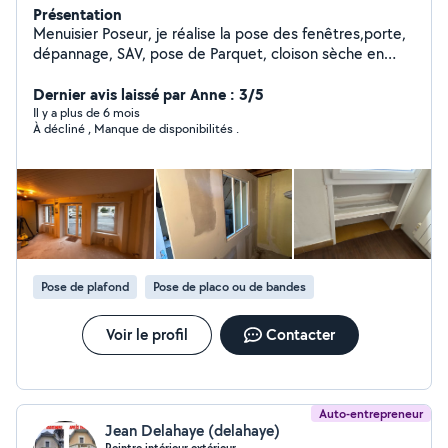
Présentation
Menuisier Poseur, je réalise la pose des fenêtres,porte,
dépannage, SAV, pose de Parquet, cloison sèche en
plaques de plâtre Enduit et bien d'autres choses
encore.
Dernier avis laissé par Anne : 3/5
Il y a plus de 6 mois
À décliné , Manque de disponibilités .
Pose de plafond
Pose de placo ou de bandes
Voir le profil
Contacter
Auto-entrepreneur
Jean Delahaye (delahaye)