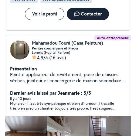
Voir le profil
Contacter
Auto-entrepreneur
Mahamadou Touré (Casa Peinture)
Peintre conciergerie et Plaqui
Lorient (Hopital Kerforn)
4,9/5
(16 avis)
Présentation
Peintre applicateur de revêtement, pose de cloisons
sèches, jointeur et conciergerie de maison secondaire,
N'hésitez pas à me contacter
Dernier avis laissé par Jeanmarie : 5/5
Il y a 10 jours
Monsieur T. Est très sympathique et plein d’humour. Il travaille
très bien avec un chantier toujours très propre. Il est soigneux
et discret,il a plein d’idées. Bref humainement et
professionnellement il est au top. C’est un artisan compétent a
qui je ferai a nouveau appel et que je recommenderais sans
aucune hésitation.