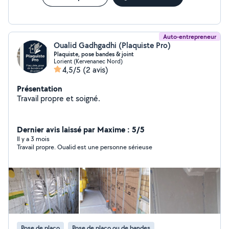
réponse rapide au message . Devis clair et gratuit, prix
honnête votre satisfaction est ma priorité .
Auto-entrepreneur
Oualid Gadhgadhi (Plaquiste Pro)
Plaquiste, pose bandes & joint
Lorient (Kervenanec Nord)
4,5/5
(2 avis)
Présentation
Travail propre et soigné.
Dernier avis laissé par Maxime : 5/5
Il y a 3 mois
Travail propre. Oualid est une personne sérieuse
Pose de placo
Pose de placo ou de bandes