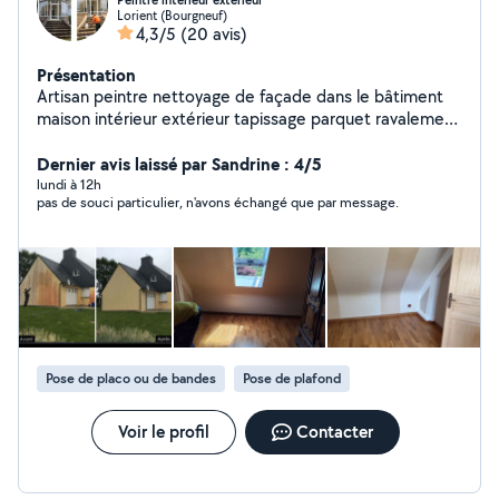
Peintre intérieur extérieur
Lorient (Bourgneuf)
4,3/5
(20 avis)
Présentation
Artisan peintre nettoyage de façade dans le bâtiment
maison intérieur extérieur tapissage parquet ravalement
peintre. boiserie pignon mur dallage et traitement,
réparation ardoise tuile gouttière toiture, peinture de
Dernier avis laissé par Sandrine : 4/5
tuiles et pause et déposer des gouttières pose ardoise
lundi à 12h
pas de souci particulier, n'avons échangé que par message.
recoloration de tuiles et mur petite maçonnerie je suis à
l'écoute du client déplacement et devis gratuit merci
Pose de placo ou de bandes
Pose de plafond
Voir le profil
Contacter