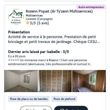
Auto-entrepreneur
Rozenn Piquet (Ar Ty’zenn Multiservices)
Multiservices
Lanester (Campagne)
5/5
(5 avis)
Présentation
Activité de service à la personne. Prestation de petit
bricolage et petit travaux de jardinage. Chèque CESU
accepté 50% de crédit d'impôt Travaux de rénovation :
peinture, revêtements sols et murs
Dernier avis laissé par Isabelle : 5/5
Il y a 26 jours
⭐⭐⭐⭐⭐ Un immense merci à Rozenn ! C’est une personne
extrêmement talentueuse, très professionnelle et surtout très
bricoleuse. Elle regorge d’idées originales et sait parfaitement
trouver des solutions auxquelles on ne pense pas. Son sens du
détail, son goût pour la décoration et la qualité de son travail
sont remarquables. Elle est à l’écoute, de bon conseil . Je la
recommande les yeux fermés à tous ceux qui recherchent un
travail soigné et une vraie passionnée de son métier. Bravo et
encore merci ! 👏😊
Pose de placo ou de bandes
Pose de plafond