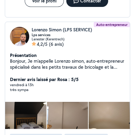
Voir le profil
Contacter
Auto-entrepreneur
Lorenzo Simon (LPS SERVICE)
Lps services
Lanester (Kerentrech)
4,2/5
(6 avis)
Présentation
Bonjour, Je m'appelle Lorenzo simon, auto-entrepreneur
spécialisé dans les petits travaux de bricolage et la
peinture intérieure/extérieure. Avec rigueur, polyvalence
et sens du détail, je propose mes services pour vous
Dernier avis laissé par Rosa : 5/5
accompagner dans tous vos projets de rénovation
vendredi à 13h
très sympa
légère ou d'entretien de votre logement ou local
professionnel. Je suis à votre écoute pour toute
demande de devis ou renseignement. Interventions
rapides, travail soigné et tarifs adaptés à votre budget