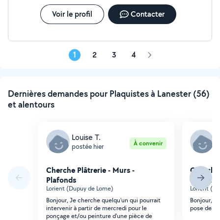
Voir le profil
Contacter
1
2
3
4
Page
suivante
Dernières demandes pour Plaquistes à Lanester (56)
et alentours
Louise T.
F
À convenir
postée hier
p
Cherche Plâtrerie - Murs -
Cherche 
Plafonds
Plafonds
Lorient (Dupuy de Lome)
Lorient (Pa
Bonjour, Je cherche quelqu'un qui pourrait
Bonjour, j'
intervenir à partir de mercredi pour le
pose de l'is
ponçage et/ou peinture d'une pièce de