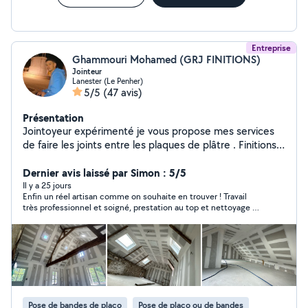
Entreprise
Ghammouri Mohamed (GRJ FINITIONS)
Jointeur
Lanester (Le Penher)
5/5
(47 avis)
Présentation
Jointoyeur expérimenté je vous propose mes services
de faire les joints entre les plaques de plâtre . Finitions
haut de gamme : bandes, ratissage, ponçage, enduits.
Rendu lisse, propre, prêt à peindre. Intervention rapide
Dernier avis laissé par Simon : 5/5
dans tout le Morbihan. Qualité pro Devis gratuit.
Il y a 25 jours
Enfin un réel artisan comme on souhaite en trouver ! Travail
#Préparation support avant peinture . #bandeur
très professionnel et soigné, prestation au top et nettoyage du
#jointoyeur #plaquiste_jointeur
sol avant le départ ! je recommande grandement
Pose de bandes de placo
Pose de placo ou de bandes