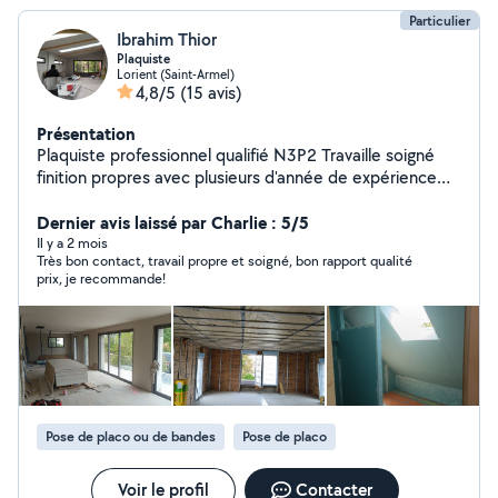
Particulier
Ibrahim Thior
Plaquiste
Lorient (Saint-Armel)
4,8/5
(15 avis)
Présentation
Plaquiste professionnel qualifié N3P2 Travaille soigné
finition propres avec plusieurs d'année de expérience
dans le bâtiment, Intervention auprès des particuliers
pour tous travaux de Placo en rénovation et neuf.
Dernier avis laissé par Charlie : 5/5
Prestations proposées Création de cloisons placo
Il y a 2 mois
Très bon contact, travail propre et soigné, bon rapport qualité
(séparation de pièces aménagement d'intérieur)
prix, je recommande!
Réalisation de faux plafonds ( estándar ,
suspendu,decoratif ) Doublages des murs pour une
meilleure isolation . Isolation thermique et acoustique
(confort et économie d'énergie) Rénovation complète
d'appartement et maison. Petits travaux comme grand
chantiers . Engagements. Travaille propre, soigné, et
précis, respect des délais et consignes , chantier
Pose de placo ou de bandes
Pose de placo
nettoyer en fin de travaux . conseil adopter à votre
projet et à votre budget . Je parle français espagnol ce
qui facilite la communication . Disponible rapidement
Voir le profil
Contacter