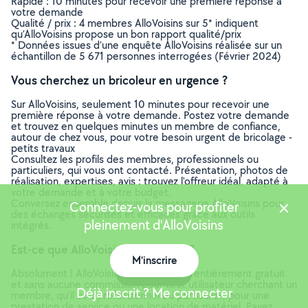
Rapide : 10 minutes pour recevoir une première réponse à
votre demande
Qualité / prix : 4 membres AlloVoisins sur 5* indiquent
qu’AlloVoisins propose un bon rapport qualité/prix
* Données issues d’une enquête AlloVoisins réalisée sur un
échantillon de 5 671 personnes interrogées (Février 2024)
Vous cherchez un bricoleur en urgence ?
Sur AlloVoisins, seulement 10 minutes pour recevoir une
première réponse à votre demande. Postez votre demande
et trouvez en quelques minutes un membre de confiance,
autour de chez vous, pour votre besoin urgent de bricolage -
petits travaux
Consultez les profils des membres, professionnels ou
particuliers, qui vous ont contacté. Présentation, photos de
réalisation, expertises, avis : trouvez l'offreur idéal, adapté à
votre demande et à votre budget.
Conversez ensemble depuis la messagerie AlloVoisins pour
Connectez-vous pour profiter
des échanges sécurisés et efficaces grâce aux outils
pleinement d'AlloVoisins
intégrés.
Est-ce que AlloVoisins est gratuit ?
M'inscrire
Carte
Absolument ! AlloVoisins est un service entièrement gratuit
et sans aucune commission pour tout utilisateur cherchant un
Déjà inscrit ? Me connecter
membre, qu’il soit professionnel ou particulier, pour une
prestation de service ou une location de matériel. Payez