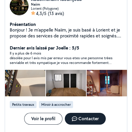
Naiim
Lorient (Polygone)
4,3/5
(13 avis)
Présentation
Bonjour ! Je m'appelle Naiim, je suis basé à Lorient et je
propose des services de proximité rapides et soignés.
Actif sur la plateforme depuis 2018, j'ai réalisé plus de
200 missions avec sérieux et ponctualité. Je interviens
Dernier avis laissé par Joelle : 5/5
pour : peinture intérieure/extérieure, pose de parquet
Il y a plus de 6 mois
désolée pour l avis mis par erreur vous etes une personne trèes
et revêtement de sol, bricolage et multi-services,
serviable et très sympatique je vous recommande fortement
déménagement et transport, évacuation de déchets,
bonne journée
nettoyage et petits travaux d'électricité. Je suis
disponible rapidement, je me déplace sur Lorient et ses
alentours, et je m'adapte à votre budget. N'hésitez pas
à me contacter, je réponds vite !
Petits travaux
Miroir à accrocher
Voir le profil
Contacter