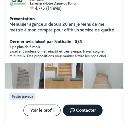
Lanester (Notre Dame du Pont)
4,7/5
(14 avis)
Présentation
Menuisier agenceur depuis 20 ans je viens de me
mettre à mon compte pour offrir un service de qualité
Réalisation de petites prestations, finitions Pose cuisine
Pose parquet Pose étagères Dépannage menuiserie
Dernier avis laissé par Nathalie : 5/5
extérieur et volet Restauration et rénovation de
Il y a plus de 6 mois
Excellent professionnel, réactif et très sympa. Travail soigné,
menuiserie Liste non exhaustive, n'hésitez pas à
minutieux. Des propositions pour m'aider à faire les bons choix
demander
tout en respectant mon budget. Vraiment ravie de son travail
qui amènera d'autres prestations dans un avenir très proche.
Merci Cédric.
Petits travaux
Voir le profil
Contacter