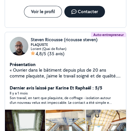
Voir le profil
Contacter
Auto-entrepreneur
Steven Ricousse (ricousse steven)
PLAQUISTE
Lorient (Quai de Rohan)
4,8/5
(35 avis)
Présentation
« Ouvrier dans le bâtiment depuis plus de 20 ans
comme plaquiste, j'aime le travail soigné et de qualité.
N'hésitez pas à me proposer quelques-uns de vos
projets. Je serais content de pouvoir satisfaire vos
Dernier avis laissé par Karine Et Raphaël : 5/5
attentes ! »
Il y a 1 mois
Son travail, en tant que plaquiste, de coffrage - isolation autour
d’un nouveau velux est impeccable. Le contact a été simple et
le délai respecté. Pour une 1ere expérience sur AlloVoisons, je
suis ravie.