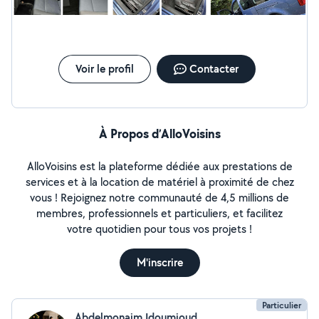
profondeur, y compris le compartiment moteur
Nettoyage textile à domicile Matelas, tapis, moquettes,
canapés (tissu ou cuir) Livraison & récupération du
matériel Livraison dans tout le Morbihan (56) et les
secteurs Quimper / Quimperlé Forfait de 10 à 20 selon
Voir le profil
Contacter
distance
À Propos d’AlloVoisins
AlloVoisins est la plateforme dédiée aux prestations de
services et à la location de matériel à proximité de chez
vous ! Rejoignez notre communauté de 4,5 millions de
membres, professionnels et particuliers, et facilitez
votre quotidien pour tous vos projets !
M'inscrire
Particulier
Abdelmonaim Idoumjoud