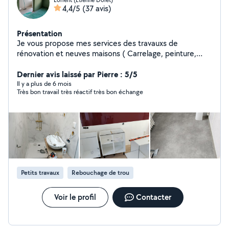
4,4/5
(37 avis)
Présentation
Je vous propose mes services des travauxs de
rénovation et neuves maisons ( Carrelage, peinture,
placo et la plomberie.)si vous avez besoin d'un
renseignement n'hésitez pas à me contacter. Merci.
Dernier avis laissé par Pierre : 5/5
Il y a plus de 6 mois
Très bon travail très réactif très bon échange
Petits travaux
Rebouchage de trou
Voir le profil
Contacter