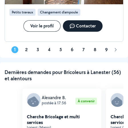
Petits travaux
Changement d'ampoule
Voir le profil
Contacter
1
2
3
4
5
6
7
8
9
Page
suivan
Dernières demandes pour Bricoleurs à Lanester (56)
et alentours
Alexandre B.
B
À convenir
postée à 17:56
p
Cherche Bricolage et multi
Cherche 
services
services
Lorient (Manio)
Lorient (No