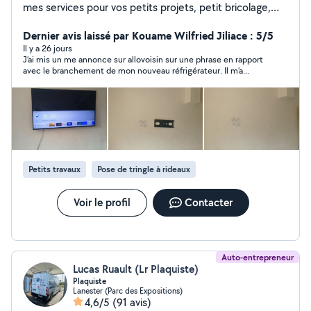
mes services pour vos petits projets, petit bricolage,
jardinage, visite ponctuelle pendant vos vacances :
(juste un passage où ouverture/fermeture, aération,
Dernier avis laissé par Kouame Wilfried Jiliace : 5/5
etc.). Sérieux, motivé et polyvalent, j'ai de l'expérience
Il y a 26 jours
J’ai mis un me annonce sur allovoisin sur une phrase en rapport
pratique même sans diplôme. Je propose un travail
avec le branchement de mon nouveau réfrigérateur. Il m’a
soigné, de confiance, et je m'adapte facilement aux
répondu et m’a aidé avec des explications et une attention
besoins des particuliers
particulière. Très gentil et professionnel. Je recommande a
1000%.
Petits travaux
Pose de tringle à rideaux
Voir le profil
Contacter
Auto-entrepreneur
Lucas Ruault (Lr Plaquiste)
Plaquiste
Lanester (Parc des Expositions)
4,6/5
(91 avis)