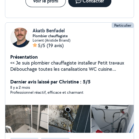
Voir le profil
Contacter
Particulier
Akatb Benfadel
Plombier chauffagiste
Lorient (Aristide Briand)
5/5
(19 avis)
Présentation
<< Je suis plombier chauffagiste installeur Petit travaux
Débouchage toutes les canalisations WC cuisine
exetera Fais du dégorgement Changer toutes les joints
sanitaires Réparation chaudière et le radiateur et le
Dernier avis laissé par Christine : 5/5
chauffe-bains et le cumulus exetera Montage et
Il y a 2 mois
Professionnel réactif, efficace et charmant
démontage et réparation les climatisation Montage et
démontage le meuble Merci de me contacter
cordialement