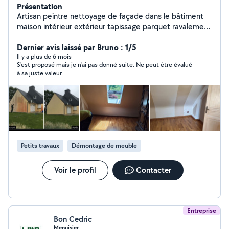
Présentation
Artisan peintre nettoyage de façade dans le bâtiment
maison intérieur extérieur tapissage parquet ravalement
peintre. boiserie pignon mur dallage et traitement,
réparation ardoise tuile gouttière toiture, peinture de
Dernier avis laissé par Bruno : 1/5
tuiles et pause et déposer des gouttières pose ardoise
Il y a plus de 6 mois
S'est proposé mais je n'ai pas donné suite. Ne peut être évalué
recoloration de tuiles et mur petite maçonnerie je suis à
à sa juste valeur.
l'écoute du client déplacement et devis gratuit merci
Petits travaux
Démontage de meuble
Voir le profil
Contacter
Entreprise
Bon Cedric
Menuisier