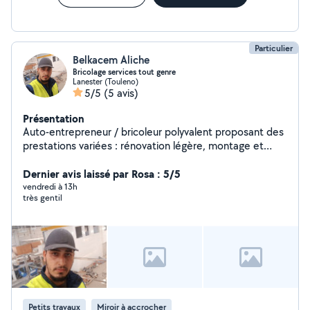
projets !
Particulier
Belkacem Aliche
Bricolage services tout genre
Lanester (Touleno)
5/5
(5 avis)
Présentation
Auto-entrepreneur / bricoleur polyvalent proposant des
prestations variées : rénovation légère, montage et
fixation, peinture, entretien extérieur, manutention,
dépannage du quotidien et assistance diverse.
Dernier avis laissé par Rosa : 5/5
Interventions sérieuses et soignées.
vendredi à 13h
très gentil
Petits travaux
Miroir à accrocher