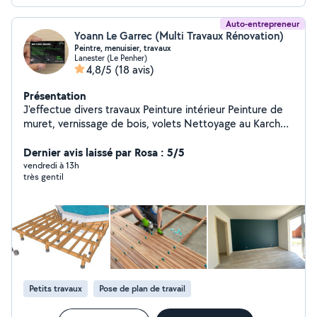
Auto-entrepreneur
Yoann Le Garrec (Multi Travaux Rénovation)
Peintre, menuisier, travaux
Lanester (Le Penher)
4,8/5
(18 avis)
Présentation
J'effectue divers travaux Peinture intérieur Peinture de
muret, vernissage de bois, volets Nettoyage au Karcher,
terrasse, Muret... Montage de mobilier, meuble, cuisine
aménagée... Montage ou changement de radiateur
Dernier avis laissé par Rosa : 5/5
électrique, prise électrique, interrupteur. Fabrication de
vendredi à 13h
très gentil
terrasse et pergola en bois. J'ai aussi des connaissances
en mécanique Ainsi qu'en chaudronnerie et composite
(stratification).
Petits travaux
Pose de plan de travail