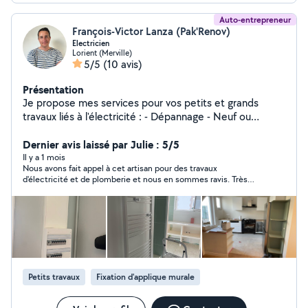
Auto-entrepreneur
François-Victor Lanza (Pak'Renov)
Electricien
Lorient (Merville)
5/5
(10 avis)
Présentation
Je propose mes services pour vos petits et grands
travaux liés à l'électricité : - Dépannage - Neuf ou
rénovation - Mise à niveau de vos installations Étant très
bricoleur, je peux aussi vous accompagner dans bien
Dernier avis laissé par Julie : 5/5
d'autres projets, n'hésitez pas à me contacter !
Il y a 1 mois
Nous avons fait appel à cet artisan pour des travaux
d'électricité et de plomberie et nous en sommes ravis. Très
professionnel, agréable et efficace, tout s'est très bien déroulé.
Nous le recommandons les yeux fermés !
Petits travaux
Fixation d'applique murale