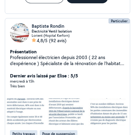
Particulier
Baptiste Rondin
Électricité Ventil Isolation
Lorient (Hopital Kerforn)
4,8/5
(92 avis)
Présentation
Professionnel électricien depuis 2003 ( 22 ans
d'expérience ) Spécialiste de la rénovation de l'habitat
.Electricité courant fort , courant faible , chauffage ,
dépannage, domotique . réseau informatique
Dernier avis laissé par Elise : 5/5
domestique . Ventilation simple et double flux,vmp .
mercredi à 15h
Très bien
Conseil rénovation énergétique. Avis état installation
électrique. Imagerie caméra thermique . Préparation
avant installation fibre optique opérateur . Mise a jour
coffret de communication (prise téléphone en T ->prise
informatique RJ45) . Modification implantation
appareillage avant nouvelle cuisine. Repérage tableau
électrique ,coffret de communication et prise
informatique RJ45. Agrandissement . Réfection mise en
Petits travaux
Pose de suspension