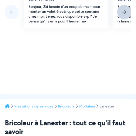
Bonjour, J'ai besoin d'un coup de main pour
Bonjour, C
monter un volet électrique cette semaine
un plan de 
chez moi. Seriez vous disponible svp ? Je
diagonal et
pense qu'il y en a pour 1 heure max.
la lame sp
Prestations de services
Bricoleurs
Morbihan
Lanester
Bricoleur à Lanester : tout ce qu’il faut
savoir