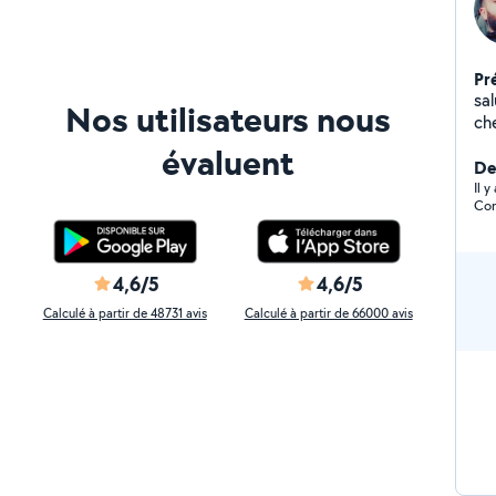
Pr
sal
Nos utilisateurs nous
ch
me c
évaluent
qu
De
Il 
Cor
4,6/5
4,6/5
Calculé à partir de 48731 avis
Calculé à partir de 66000 avis