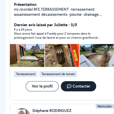
Présentation
mr.ricordel RFE.TERRASSEMENT -terrassement
assainissement décaissements -piscine -drainage
puisard -posse de fosse septique -étanchéité
soubassement goudron,delta ms -amenagement jardin
Dernier avis laissé par Juliette : 5/5
bordure et gravillons MAÇONNERIE. -dalles béton -
Il y a 24 jours
Nous avons fait appel à Freddy pour 2 terrasses dans le
muret -fondation fouille -longrine -rénovation et
prolongement l’une de l’autre et pour un chemin gravillonné
création. -construction gros œuvre DÉMOLITION -
dans la continuité de notre terrasse. Nous en sommes ravis et
local/commerce/dalles de béton
Freddy a réalisé un magnifique travail ! Il a su prendre en
compte nos attentes , le temps et les imprévus . Je
recommande les yeux fermés
Terrassement
Terrassement de terrain
Voir le profil
Contacter
Particulier
Stéphane RODRIGUEZ