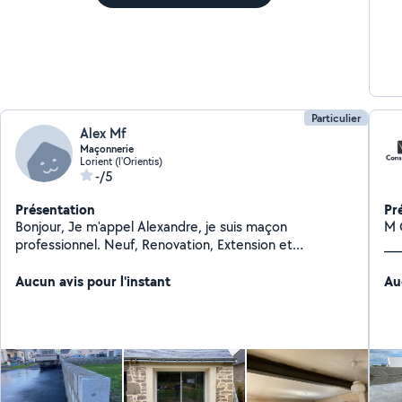
Particulier
Alex Mf
Maçonnerie
Lorient (l'Orientis)
-/5
Présentation
Pr
Bonjour, Je m'appel Alexandre, je suis maçon
M 
professionnel. Neuf, Renovation, Extension et
_______
démolition. N'hésiter pas à me contacter pour la
Rénovation N'
réalisation de vos travaux. - Dalle béton - Mur de
Aucun avis pour l'instant
d'i
Au
clôtures - Tout types d'ouvertures ( mur porteur etc..)