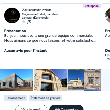
Entreprise
Zeusconstruction
Maçonnerie Enduit, carreleur
Lanester (Kerentrech)
-/5
Présentation
Pr
Bonjour, nous avons une grande équipe commerciale.
Ap
Nous aimons ce que nous faisons, et votre satisfaction
est notre priorité. Merci infiniment pour votre
confiance. Cordialement, Hışman Bozan
Aucun avis pour l'instant
De
Il 
Trè
Terrassement
Étalement de graviers
Voir le profil
Contacter