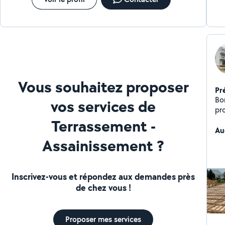
Vous souhaitez proposer
Pr
Bo
vos services de
pr
bâ
Terrassement -
tr
Au
Assainissement ?
mu
fonda
me
et 
Inscrivez-vous et répondez aux demandes près
de
de chez vous !
des
vou
pa
Proposer mes services
que