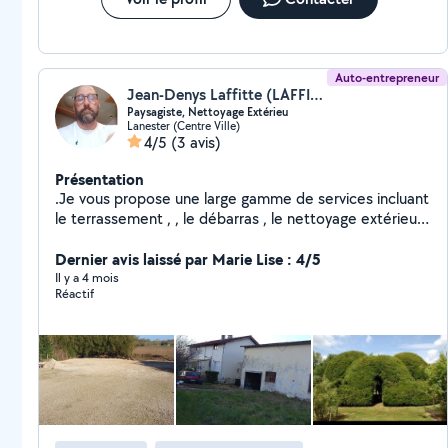
Auto-entrepreneur
Jean-Denys Laffitte (LAFFITTEMULTISERVICES)
Paysagiste, Nettoyage Extérieu
Lanester (Centre Ville)
4/5
(3 avis)
Présentation
.Je vous propose une large gamme de services incluant
le terrassement , , le débarras , le nettoyage extérieur,
l'entretien de jardin . l'enlèvement de gravats,
nettoyage de (toiture, façades, gouttières). Laffitte
Dernier avis laissé par Marie Lise : 4/5
Multiservices s'occupe aussi du nettoyage de vos
Il y a 4 mois
Réactif
installations extérieures : Nettoyage Piscine :
Nettoyage des parois, du fond, et traitement de l'eau
pour une piscine toujours prête à l'usage. « Des
solutions personnalisées pour répondre à tous vos
besoins » Contactez-nous pour obtenir un devis