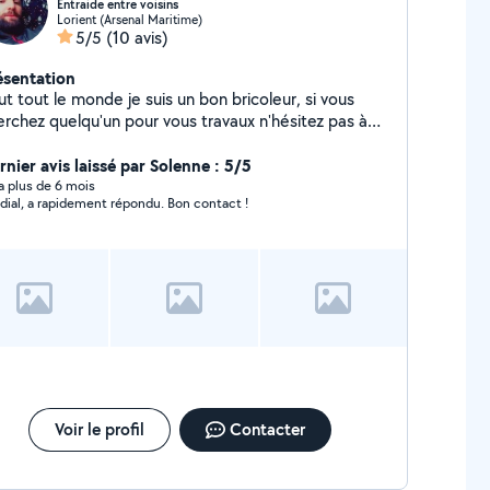
Entraide entre voisins
Lorient (Arsenal Maritime)
5/5
(10 avis)
ésentation
ut tout le monde je suis un bon bricoleur, si vous
erchez quelqu'un pour vous travaux n'hésitez pas à
ontactez merci d'avance Zeerosix cinquante un
atre-vingt dixneuf trente sept quatre vingt neuf
rnier avis laissé par Solenne : 5/5
y a plus de 6 mois
dial, a rapidement répondu. Bon contact !
Voir le profil
Contacter