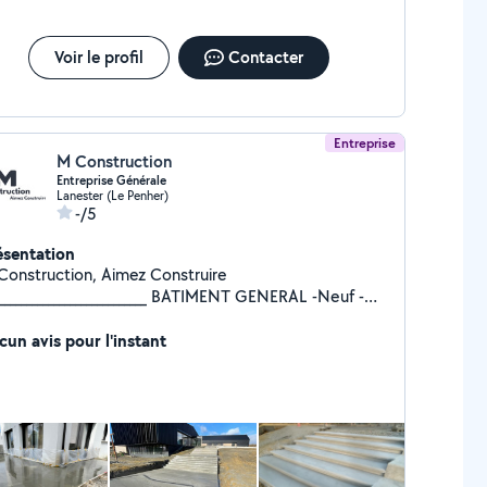
Voir le profil
Contacter
Entreprise
M Construction
Entreprise Générale
Lanester (Le Penher)
-/5
ésentation
Construction, Aimez Construire
________________________ BATIMENT GENERAL -Neuf -
hésitez pas, visitez notre site pour plus
nformations !
cun avis pour l'instant