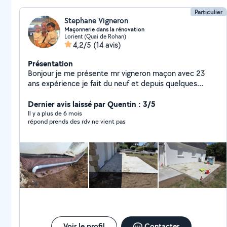
Particulier
Stephane Vigneron
Maçonnerie dans la rénovation
Lorient (Quai de Rohan)
4,2/5
(14 avis)
Présentation
Bonjour je me présente mr vigneron maçon avec 23
ans expérience je fait du neuf et depuis quelques
années beaucoup de rénovation,
démolition,terrassement pour future terrasse, mur de
Dernier avis laissé par Quentin : 3/5
clôture, démolition des cloisons et autres si mes
Il y a plus de 6 mois
répond prends des rdv ne vient pas
services vous intéresse n'hésitez pas à me contacter
merci
Voir le profil
Contacter