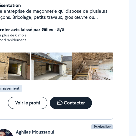
ésentation
e entreprise de maçonnerie qui dispose de plusieurs
çons. Bricolage, petits travaux, gros œuvre ou
novation, prêt pour prendre en charge tous vos
vaux.
nier avis laissé par Gilles : 5/5
y a plus de 6 mois
ond rapidement
errassement
Voir le profil
Contacter
Particulier
Aghilas Moussaoui