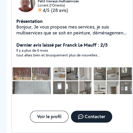
Petit travaux multiservices
Lorient (l'Orientis)
4/5
(28 avis)
Présentation
Bonjour, Je vous propose mes services, je suis
multiservices que se soit en peinture, déménagement,
ménage et même électricité (suivant mes
compétences) et le jardinage Pour les prix : Sol 25 du
Dernier avis laissé par Franck Le Mauff : 2/5
m3, Mur 20 du m3, le reste 25 de l'heure.
Il y a plus de 6 mois
tout allais bien et brusquement plus de nouvelles...
Voir le profil
Contacter