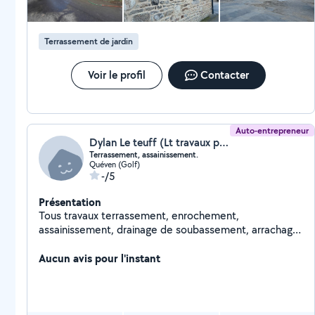
Terrassement de jardin
Voir le profil
Contacter
Auto-entrepreneur
Dylan Le teuff (Lt travaux public)
Terrassement, assainissement.
Quéven (Golf)
-/5
Présentation
Tous travaux terrassement, enrochement,
assainissement, drainage de soubassement, arrachage
de haie, etc...
Aucun avis pour l'instant