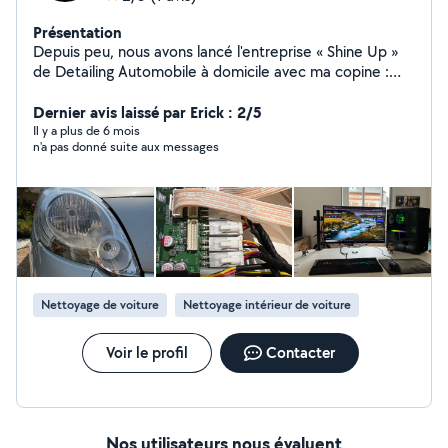
Présentation
Depuis peu, nous avons lancé l'entreprise « Shine Up »
de Detailing Automobile à domicile avec ma copine :
Nettoyage Intérieur, Extérieur, Polish, Rénovation
phares Ma devise : « Un problème n'existe que si la
Dernier avis laissé par Erick : 2/5
solution n'est pas encore mis en œuvre »
Il y a plus de 6 mois
n'a pas donné suite aux messages
Nettoyage de voiture
Nettoyage intérieur de voiture
Voir le profil
Contacter
Nos utilisateurs nous évaluent