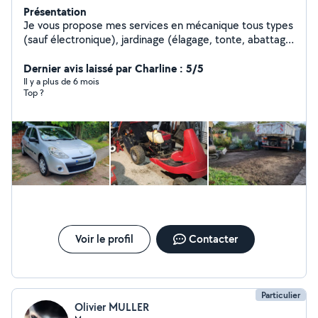
Présentation
Je vous propose mes services en mécanique tous types
(sauf électronique), jardinage (élagage, tonte, abattage,
petit terrassement), petits travaux dans la maison,
déménagements. Outils à disposition : tracteur-
Dernier avis laissé par Charline : 5/5
tondeuse/tondeuse, débroussailleur, souffleur,
Il y a plus de 6 mois
Top ?
tronçonneuse, élagueur Diagnostic complet véhicule
(levage, révision, valise de diagnostic, entretien)
Voir le profil
Contacter
Particulier
Olivier MULLER