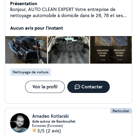
Présentation
Bonjour, AUTO CLEAN EXPERT Votre entreprise de
nettoyage automobile à domicile dans le 28, 78 et ses
alentours vous propose ses services * Nettoyage
intérieur complet * Nettoyage extérieur complet
Aucun avis pour l'instant
Plusieurs choix de formules À partir de 65 Rénovation
de phares contrôle technique valide sécurité renforcée
nouvel éclat À partir de 35 Réparation et entretien de
véhicules motocycles. Sur devis
Nettoyage de voiture
Voir le profil
Contacter
Particulier
Amadeo Kotlarski
Aide autour de Rambouillet
Écrosnes (Écrosnes)
5/5
(2 avis)